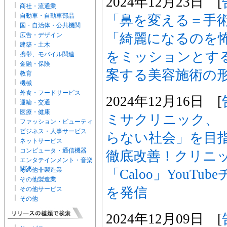
2024年12月23日 [
商社・流通業
自動車・自動車部品
「鼻を変える＝手
国・自治体・公共機関
「綺麗になるのを
広告・デザイン
建築・土木
をミッションとす
携帯、モバイル関連
金融・保険
案する美容施術の
教育
機械
外食・フードサービス
2024年12月16日 [
運輸・交通
医療・健康
ミサクリニック、
ファッション・ビューティ
ー
ビジネス・人事サービス
らない社会」を目
ネットサービス
コンピュータ・通信機器
徹底改善！クリニ
エンタテインメント・音楽
関連
その他非製造業
「Caloo」YouT
その他製造業
を発信
その他サービス
その他
2024年12月09日 [