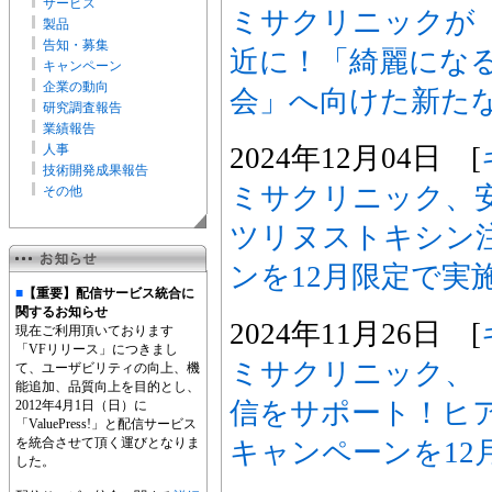
サービス
ミサクリニックが「
製品
告知・募集
近に！「綺麗にな
キャンペーン
企業の動向
会」へ向けた新た
研究調査報告
業績報告
2024年12月04日 [
人事
技術開発成果報告
ミサクリニック、
その他
ツリヌストキシン
ンを12月限定で実
■
【重要】配信サービス統合に
関するお知らせ
2024年11月26日 [
現在ご利用頂いております
「VFリリース」につきまし
ミサクリニック、
て、ユーザビリティの向上、機
能追加、品質向上を目的とし、
信をサポート！ヒ
2012年4月1日（日）に
「ValuePress!」と配信サービス
を統合させて頂く運びとなりま
キャンペーンを12
した。