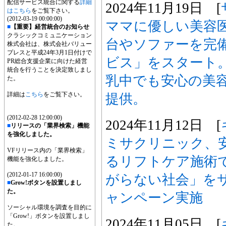
配信サービス統合に関する
詳細
2024年11月19日 [
はこちら
をご覧下さい。
(2012-03-19 00:00:00)
ママに優しい美容
■
【重要】経営統合のお知らせ
クラシックコミュニケーション
台やソファーを完備
株式会社は、株式会社バリュー
プレスと平成24年3月1日付けで
ビス」をスタート
PR総合支援企業に向けた経営
統合を行うことを決定致しまし
乳中でも安心の美
た。
詳細は
こちら
をご覧下さい。
提供。
(2012-02-28 12:00:00)
2024年11月12日 [
■
リリースの「業界検索」機能
を強化しました。
ミサクリニック、
VFリリース内の「業界検索」
るリフトケア施術
機能を強化しました。
(2012-01-17 16:00:00)
がらない社会」をサ
■
Grow!ボタンを設置しまし
た。
ャンペーン実施
ソーシャル環境を調査を目的に
「Grow!」ボタンを設置しまし
2024年11月05日 [
た。