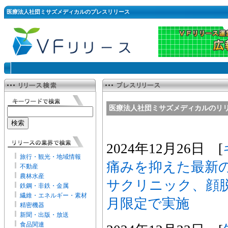
医療法人社団ミサズメディカルのプレスリリース
医療法人社団ミサズメディカルのリ
2024年12月26日 [
旅行・観光・地域情報
痛みを抑えた最新
不動産
農林水産
サクリニック、顔
鉄鋼・非鉄・金属
繊維・エネルギー・素材
月限定で実施
精密機器
新聞・出版・放送
食品関連