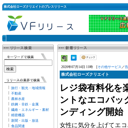
株式会社ローズクリエイトのプレスリリース
2020年07月14日 11時 [
その他サービス
／
株式会社ローズクリエイト
レジ袋有料化を
旅行・観光・地域情報
不動産
ントなエコバッ
農林水産
鉄鋼・非鉄・金属
ンディング開始
繊維・エネルギー・素材
精密機器
新聞・出版・放送
女性に気分を上げてエコ
食品関連