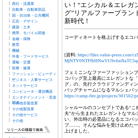
商社・流通業
い！“エシカル＆エレガ
自動車・自動車部品
グ”リアルファーブラン
国・自治体・公共機関
新時代！
広告・デザイン
建築・土木
携帯、モバイル関連
コーディネートを格上げするエコ
金融・保険
教育
機械
[資料:
https://files.value-press
外食・フードサービス
MjNTY0NTFfbHNwVU9vbnNaTC5qc
運輸・交通
医療・健康
フェミニンなファーファッションブラン
ファッション・ビューティ
コバッグ至上最高にエレガントな
ー
ビジネス・人事サービス
グ」の、先行クラウドファンディ
ネットサービス
バッグチャームになるマルシェバッ
コンピュータ・通信機器
https://camp-fire.jp/projects/301502
エンタテインメント・音楽
関連
その他非製造業
シャルールのコンセプトである“こ
その他製造業
夫”から生まれたエレガントなマル
その他サービス
い、外出時の必需品になるエコバ
その他
プ……。そんな悩みを受け止めた
上げました。