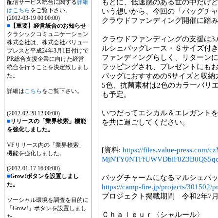
もとに、低速感のある世の中だけ
配信サービス統合に関する
詳細
はこちら
をご覧下さい。
いう想いから、今回の「バッグチ
(2012-03-19 00:00:00)
クラウドファンディング開催に踏
■
【重要】経営統合のお知らせ
クラシックコミュニケーション
クラウドファンディングの支援は3,
株式会社は、株式会社バリュー
ルシェバッグレース・Ｓサイズ付きは
プレスと平成24年3月1日付けで
ファンディングらしく、リターン
PR総合支援企業に向けた経営
ラッピングされ、プレゼントにも
統合を行うことを決定致しまし
た。
バッグにおすすめのSサイズと収納
5色、抗菌素材は2色のカラーバリ
詳細は
こちら
をご覧下さい。
も予定。
いつだってエシカル＆エレガント
(2012-02-28 12:00:00)
■
リリースの「業界検索」機能
を共に過ごしてください。
を強化しました。
VFリリース内の「業界検索」
[資料:
https://files.value-press
機能を強化しました。
MjNTY0NTFfUWVDblF0Z3B0QS5qc
(2012-01-17 16:00:00)
■
Grow!ボタンを設置しまし
バッグチャームになるマルシェバッ
た。
https://camp-fire.jp/projects/301502
プロジェクト掲載期間 令和2年7月10
ソーシャル環境を調査を目的に
「Grow!」ボタンを設置しまし
Ｃｈａｌｅｕｒ〈シャルール〉
た。