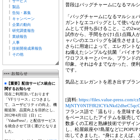
サービス
普段はバッグチャームになるマル
製品
告知・募集
「バッグチャームになるマルシェ
キャンペーン
ガントなエコバッグとして使いな
企業の動向
ムとして持ち歩けること。この2w
研究調査報告
試作から、手間をかけ1点1点職人
業績報告
ャパンのエコバッグを誕生させま
人事
さらに用途によって、エレガント
技術開発成果報告
ね備えたシンプルな抗菌「バイオ
その他
ワロフスキーとパール、ブランド
印象。それは今までなかった、便
です。
気品とエレガントを惹き出すブラ
■
【重要】配信サービス統合に
関するお知らせ
現在ご利用頂いております
「VFリリース」につきまし
[資料:
https://files.value-press
て、ユーザビリティの向上、機
MjNTY0NTFfR2lCYkNkd2dheC5qcG
能追加、品質向上を目的とし、
フランス語で「温もり」を意味するC
2012年4月1日（日）に
をベースにしたアイテムを販売し
「ValuePress!」と配信サービス
数多くの工程と熟練技術でデザイ
を統合させて頂く運びとなりま
し、松屋銀座や?島屋などにPOPUP
した。
出してきました。“身にまとえば、