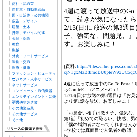
商社・流通業
自動車・自動車部品
4週に渡って放送中のGo T
国・自治体・公共機関
て、続きが気になったらCom
広告・デザイン
2/13(日)に放送の第3
建築・土木
携帯、モバイル関連
子、強気な、問題児。』
金融・保険
す。お楽しみに！
教育
機械
外食・フードサービス
運輸・交通
[資料:
https://files.value-press
医療・健康
cjNTgxMzBfbmdBU0pleW9xUC5qcG
ファッション・ビューティ
ー
ビジネス・人事サービス
4週に渡って放送中のGo To Fes
ネットサービス
らComicFestaアニメへGo！
コンピュータ・通信機器
12/13(日)に放送の第3週目は『
エンタテインメント・音楽
より第1話を放送。お楽しみに！
関連
その他非製造業
その他製造業
『お見合い相手は教え子、強気な
その他サービス
第1話「初めての恥らい、快感、男
その他
「僕の婚約者になってくれません
--学校では真面目で人気者の教師
性。