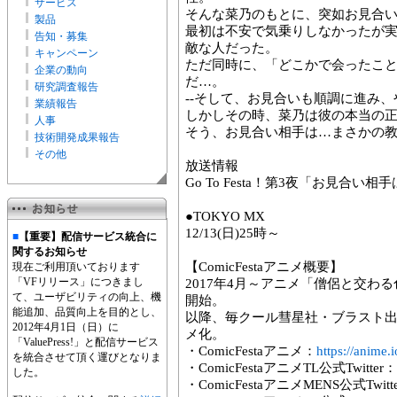
サービス
そんな菜乃のもとに、突如お見合
製品
最初は不安で気乗りしなかったが
告知・募集
敵な人だった。
キャンペーン
ただ同時に、「どこかで会ったこ
企業の動向
だ…。
研究調査報告
--そして、お見合いも順調に進み
業績報告
しかしその時、菜乃は彼の本当の
人事
そう、お見合い相手は…まさかの
技術開発成果報告
その他
放送情報
Go To Festa！第3夜「お見合
●TOKYO MX
12/13(日)25時～
■
【重要】配信サービス統合に
関するお知らせ
【ComicFestaアニメ概要】
現在ご利用頂いております
「VFリリース」につきまし
2017年4月～アニメ「僧侶と交わる
て、ユーザビリティの向上、機
開始。
能追加、品質向上を目的とし、
以降、毎クール彗星社・ブラスト
2012年4月1日（日）に
メ化。
「ValuePress!」と配信サービス
・ComicFestaアニメ：
https://anime.i
を統合させて頂く運びとなりま
・ComicFestaアニメTL公式Twitter：
した。
・ComicFestaアニメMENS公式Twitt