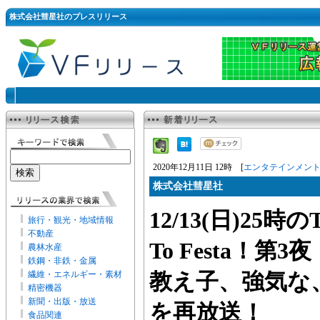
株式会社彗星社のプレスリリース
2020年12月11日 12時 [
エンタテインメン
株式会社彗星社
12/13(日)25時
旅行・観光・地域情報
不動産
To Festa！
農林水産
鉄鋼・非鉄・金属
繊維・エネルギー・素材
教え子、強気な
精密機器
新聞・出版・放送
を再放送！
食品関連