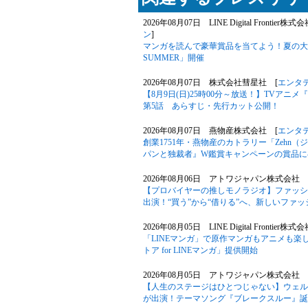
2026年08月07日 LINE Digital Frontier株式
ン
]
マンガを読んで豪華賞品を当てよう！夏の大型キ
SUMMER」開催
2026年08月07日 株式会社彗星社 [
エンタ
【8月9日(日)25時00分～放送！】TVア
第5話 あらすじ・先行カット公開！
2026年08月07日 燕物産株式会社 [
エンタ
創業1751年・燕物産のカトラリー「Zehn
パンと独裁者』W鑑賞キャンペーンの賞品に
2026年08月06日 アトワジャパン株式会社 
【プロバイヤーの推しモノラジオ】ファッションサ
出演！“買う”から“借りる”へ、新しいファ
2026年08月05日 LINE Digital Frontier株式
「LINEマンガ」で原作マンガもアニメも楽
トア for LINEマンガ」提供開始
2026年08月05日 アトワジャパン株式会社 
【人生のステージはひとつじゃない】ウェル
が出演！テーマソング『ブレークスルー』誕