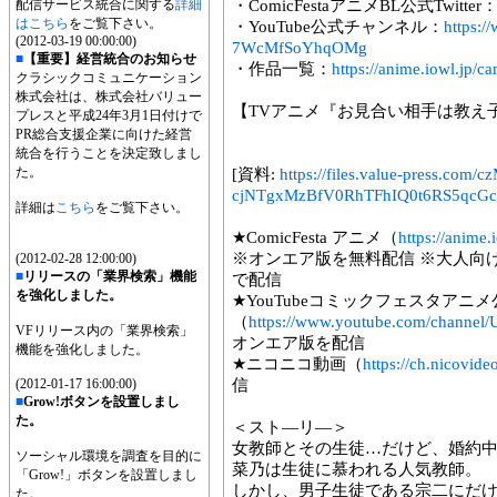
配信サービス統合に関する
詳細
・ComicFestaアニメBL公式Twitter
はこちら
をご覧下さい。
・YouTube公式チャンネル：
https:
(2012-03-19 00:00:00)
7WcMfSoYhqOMg
■
【重要】経営統合のお知らせ
・作品一覧：
https://anime.iowl.jp/c
クラシックコミュニケーション
株式会社は、株式会社バリュー
【TVアニメ『お見合い相手は教え
プレスと平成24年3月1日付けで
PR総合支援企業に向けた経営
統合を行うことを決定致しまし
た。
[資料:
https://files.value-press
cjNTgxMzBfV0RhTFhIQ0t6RS5qcGc
詳細は
こちら
をご覧下さい。
★ComicFesta アニメ（
https://anime.
※オンエア版を無料配信 ※大人向けプレ
(2012-02-28 12:00:00)
■
リリースの「業界検索」機能
で配信
を強化しました。
★YouTubeコミックフェスタアニメ公式
（
https://www.youtube.com/chann
VFリリース内の「業界検索」
オンエア版を配信
機能を強化しました。
★ニコニコ動画（
https://ch.nicovid
(2012-01-17 16:00:00)
信
■
Grow!ボタンを設置しまし
た。
＜スト―リ―＞
女教師とその生徒…だけど、婚約
ソーシャル環境を調査を目的に
菜乃は生徒に慕われる人気教師。
「Grow!」ボタンを設置しまし
しかし、男子生徒である宗二にだ
た。