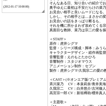
そんなある日、知り合いの紹介で
(2012-01-17 10:00:00)
奥手ゆえに最初は不安だらけの菜
お見合い相手と良いムードになる
しかし、その相手とは…まさかの
お見合いの話をきっぱり断るも、
それを機に所かまわず攻めてくる
真面目な教師、菜乃は宗二の愛を振
＜STAFF＞
原作：虎井シグマ
監督・シリーズ構成・脚本：みう
キャラクターデザイン・総作画監
音響監督：えのもとたかひろ
音響制作：スタジオマウス
アニメーション制作：セブン
製作：虎井シグマ/久我宗二の愛の
＜CAST＞(※オンエア版/プレミアム
斉川菜乃 CV：本泉莉奈/青井美海
久我宗二 CV：白井悠介/古河徹人
高宮宗一郎 CV：新垣樽助/櫻井真人
＜主題歌＞