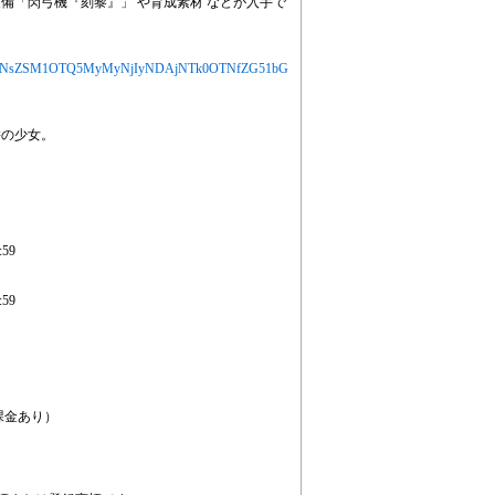
備「閃弓機『刻黎』」 や育成素材 などが入手で
jYXJ0aWNsZSM1OTQ5MyMyNjIyNDAjNTk0OTNfZG51bG
髪の少女。
、
59
59
課金あり）