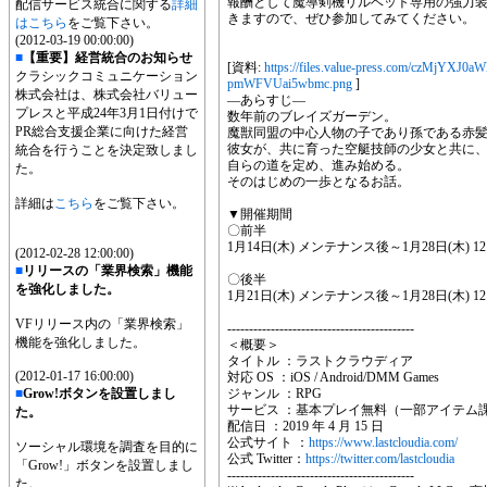
報酬として魔導剣機リルベット専用の強力装
配信サービス統合に関する
詳細
きますので、ぜひ参加してみてください。
はこちら
をご覧下さい。
(2012-03-19 00:00:00)
■
【重要】経営統合のお知らせ
[資料:
https://files.value-press.com/czM
クラシックコミュニケーション
pmWFVUai5wbmc.png
]
株式会社は、株式会社バリュー
―あらすじ―
プレスと平成24年3月1日付けで
数年前のブレイズガーデン。
PR総合支援企業に向けた経営
魔獣同盟の中心人物の子であり孫である赤
彼女が、共に育った空艇技師の少女と共に
統合を行うことを決定致しまし
自らの道を定め、進み始める。
た。
そのはじめの一歩となるお話。
詳細は
こちら
をご覧下さい。
▼開催期間
〇前半
1月14日(木) メンテナンス後～1月28日(木) 12:
(2012-02-28 12:00:00)
■
リリースの「業界検索」機能
〇後半
を強化しました。
1月21日(木) メンテナンス後～1月28日(木) 12:
VFリリース内の「業界検索」
-------------------------------------------
機能を強化しました。
＜概要＞
タイトル ：ラストクラウディア
(2012-01-17 16:00:00)
対応 OS ：iOS / Android/DMM Games
■
Grow!ボタンを設置しまし
ジャンル ：RPG
サービス ：基本プレイ無料（一部アイテム
た。
配信日 ：2019 年 4 月 15 日
公式サイト ：
https://www.lastcloudia.com/
ソーシャル環境を調査を目的に
公式 Twitter：
https://twitter.com/lastcloudia
「Grow!」ボタンを設置しまし
-------------------------------------------
た。