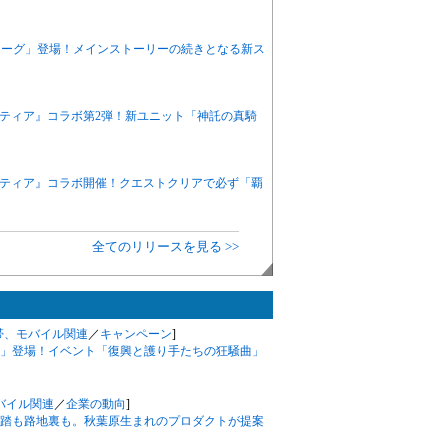
ノーグ」登場！メインストーリーの続きとなる新ス
ンティア』コラボ第2弾！新ユニット「神託の真騎
ンティア』コラボ開催！クエストクリアで必ず「覇
全てのリリースを見る >>
帯、モバイル関連
／
キャンペーン
]
」登場！イベント「復興と護り手たちの狂騒曲」
バイル関連
／
企業の動向
]
踏も路地裏も。秋葉原生まれのプロダクトが提案