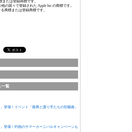
LLC の商標または登録商標です。
びその他の国々で登録された Apple Inc.の商標です。
における商標または登録商標です。
ス一覧
ア」登場！イベント「復興と護り手たちの狂騒曲」
ネ」登場！灼熱のサマーカーニバルキャンペーンも