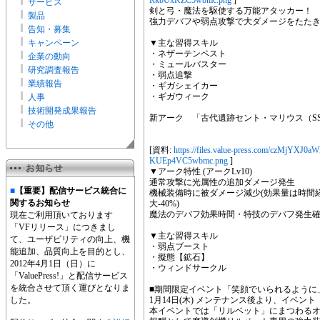
RkbUxKZC5wbmc.png
]
サービス
剣と弓・魔法を駆使する万能アタッカー！
製品
強力デバフや弱点攻撃で大ダメージをたた
告知・募集
キャンペーン
▼主な習得スキル
・ネザーテンペスト
企業の動向
・ミュールバスター
研究調査報告
・弱点追撃
業績報告
・ギガシェイカー
・ギガウィーク
人事
技術開発成果報告
新アーク 「古代遺跡セント・マリウス（S
その他
[資料:
https://files.value-press.com/czM
KUEp4VC5wbmc.png
]
▼アーク特性 (アークLv10)
通常攻撃に光属性の追加ダメージ発生
■
【重要】配信サービス統合に
機械装備時に被ダメージ減少(効果量は時間
関するお知らせ
大-40%)
魔法のデバフ効果時間・特技のデバフ発生確率
現在ご利用頂いております
「VFリリース」につきまし
▼主な習得スキル
て、ユーザビリティの向上、機
・弱点ブースト
能追加、品質向上を目的とし、
・擬態【鉱石】
2012年4月1日（日）に
・ウィンドサークル
「ValuePress!」と配信サービス
を統合させて頂く運びとなりま
■期間限定イベント「笑顔でいられるように
した。
1月14日(木) メンテナンス後より、イベ
本イベントでは「リルベット」にまつわる