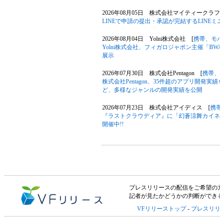
2026年08月05日 株式会社マイティークラフ
LINEで申請の提出・承認が完結するLIN
2026年08月04日 Yolni株式会社 [
携帯、モ
Yolni株式会社、フィガロジャポン主催「B
展示
2026年07月30日 株式会社Pentagon [
携帯、
株式会社Pentagon、35件超のアプリ開発
ど、多様なジャンルの開発実績を公開
2026年07月23日 株式会社アイディス [
携
『ラストクラウディア』に「幻蒼涼舞カイネ
開催中!!
プレスリリースの配信をご希望の方は「V
記者が見たかどうかの判断ができ
VFリリーストップ
-
プレスリ