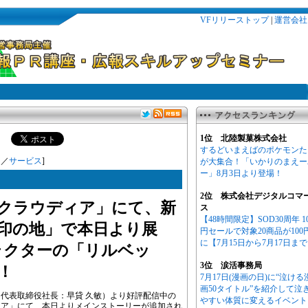
VFリリーストップ
|
運営会社
1位 北陸製菓株式会社
するどいまえばのポケモンた
連
／
サービス
]
が大集合！「いかりのまえー
ー」8月3日より登場！
2位 株式会社デジタルコマ
クラウディア」にて、新
ス
【48時間限定】SOD30周年 1
印の地」で本日より展
円セールで対象20商品が100
に【7月15日から7月17日ま
ラクターの「リルベッ
3位 涙活事務局
！
7月17日(漫画の日)に“泣ける
画50タイトル”を紹介して泣
代表取締役社長：早貸 久敏）より好評配信中の
やすい体質に変えるイベント
ィア」にて、本日よりメインストーリーが追加され