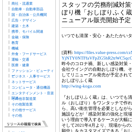
商社・流通業
スタッフの労務削減対策
自動車・自動車部品
ぼり機「おしぼりふく蔵S
国・自治体・公共機関
ニューアル販売開始予定
広告・デザイン
建築・土木
携帯、モバイル関連
いつでも清潔・安心・あたたかい
金融・保険
教育
機械
[資料:
https://files.value-press
外食・フードサービス
YjNTY0NTFfaVFpZG5hR2trWC5qcG
運輸・交通
昨今のコロナ禍、新しい感染対策
医療・健康
会社ウイングの自動おしぼり機。そ
ファッション・ビューティ
してリニューアル発売が予定され
ー
ビジネス・人事サービス
おしぼりふく蔵
ネットサービス
http://wing-koga.com
コンピュータ・通信機器
エンタテインメント・音楽
『おしぼりふく蔵』は、いつでも
関連
その他非製造業
ル（おしぼり）をワンタッチで作
その他製造業
ら、高い衛生管理を必要としなが
その他サービス
施設などが「感染対策の強化と現
その他
いう理由で導入するケースが大幅
そして2021年4月より、現場から
願中）をカスタマイズできる「おし