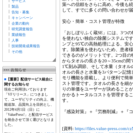
サービス
策への信頼をさらに高め、今後も
製品
して、すでに多くの問い合わせが
告知・募集
キャンペーン
安心・簡単・コスト管理が特徴
企業の動向
研究調査報告
「おしぼりふく蔵SE」には、3つ
業績報告
を使わない独自の除菌システムです
人事
ンプと95℃の高熱処理による、安
技術開発成果報告
す。除菌液を使わないため、患者
その他
できるのがメリットです。2つ目の
からタオルの長さを20～35cmの間
1℃刻み調節、そして水量（タオル
オルの長さと水量を3パターン記憶
モリ機能を搭載し、より便利で簡単
■
【重要】配信サービス統合に
スト管理です。タオルの長さを細
関するお知らせ
りの単価をユーザーが決めること
現在ご利用頂いております
「VFリリース」につきまし
かかるトータルコストを管理する
て、ユーザビリティの向上、機
す。
能追加、品質向上を目的とし、
2012年4月1日（日）に
『感染対策』＋『労務削減』＋『コ
「ValuePress!」と配信サービス
を統合させて頂く運びとなりま
した。
[資料:
https://files.value-press