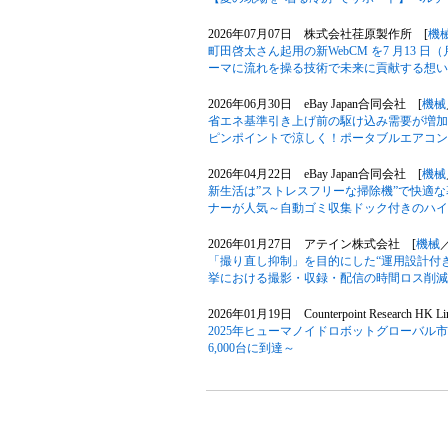
2026年07月07日 株式会社荏原製作所 [
機
町田啓太さん起用の新WebCM を7 月13
ーマに流れを操る技術で未来に貢献する想い
2026年06月30日 eBay Japan合同会社 [
機械
省エネ基準引き上げ前の駆け込み需要が増加
ピンポイントで涼しく！ポータブルエアコン
2026年04月22日 eBay Japan合同会社 [
機械
新生活は”ストレスフリーな掃除機”で快適
ナーが人気～自動ゴミ収集ドック付きのハイ
2026年01月27日 アテイン株式会社 [
機械
「撮り直し抑制」を目的にした“運用設計付
挙における撮影・収録・配信の時間ロス削減
2026年01月19日 Counterpoint Research HK Li
2025年ヒューマノイドロボットグローバル
6,000台に到達～