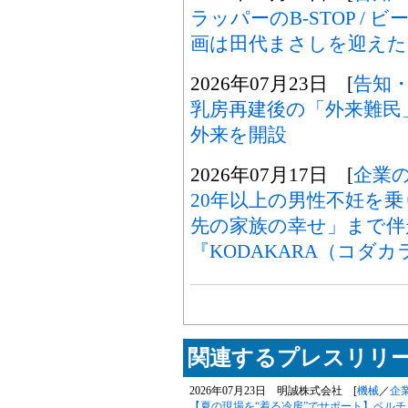
ラッパーのB-STOP / ビ
画は田代まさしを迎えた
2026年07月23日 [
告知
乳房再建後の「外来難民
外来を開設
2026年07月17日 [
企業
20年以上の男性不妊を
先の家族の幸せ」まで伴
『KODAKARA（コダ
関連するプレスリリー
2026年07月23日 明誠株式会社 [
機械
／
企
【夏の現場を“着る冷房”でサポート】ペル