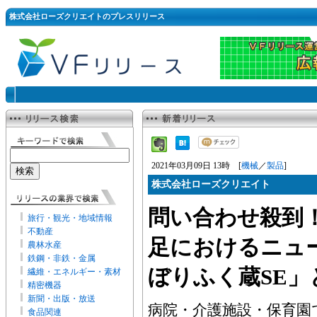
株式会社ローズクリエイトのプレスリリース
2021年03月09日 13時 [
機械
／
製品
]
株式会社ローズクリエイト
問い合わせ殺到
旅行・観光・地域情報
不動産
足におけるニュ
農林水産
鉄鋼・非鉄・金属
ぼりふく蔵SE」
繊維・エネルギー・素材
精密機器
新聞・出版・放送
病院・介護施設・保育園
食品関連