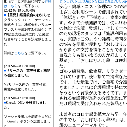
YjNTY0NTFfQnpNYkxzYXBPUC5qc
配信サービス統合に関する
詳細
はこちら
をご覧下さい。
安心・簡単・コスト管理の3つの特
(2012-03-19 00:00:00)
まざまな利用シーンで使用されて
■
【重要】経営統合のお知らせ
『体拭き』や『下拭き』、食事の
クラシックコミュニケーション
す。今まで介護施設では、使い終
株式会社は、株式会社バリュー
の施設で洗濯・乾燥し、そして一
プレスと平成24年3月1日付けで
のため現場スタッフは「施設利用
PR総合支援企業に向けた経営
も、実際はこのような雑務に時間
統合を行うことを決定致しまし
た。
の悩みを簡単で便利な「おしぼり
から多くの支持を得ることができ
詳細は
こちら
をご覧下さい。
自洗よりも使い捨ての方が好まし
奨※）、「おしぼりふく蔵」は便
た。
(2012-02-28 12:00:00)
■
リリースの「業界検索」機能
ゴルフ練習場、飲食店、リラクゼ
を強化しました。
されています。使い捨てで清潔な
です。また最近では、ご自宅で介
VFリリース内の「業界検索」
きました。これは介護現場で特に
機能を強化しました。
そうという背景があるそうです。
される看護師が系列の介護施設に
(2012-01-17 16:00:00)
■
Grow!ボタンを設置しまし
だけ現場で受け入れられた製品と
た。
未曾有のコロナ感染拡大から早一
ソーシャル環境を調査を目的に
の中でも「おしぼりふく蔵SE」は
「Grow!」ボタンを設置しまし
策のニューノーマルです。
た。