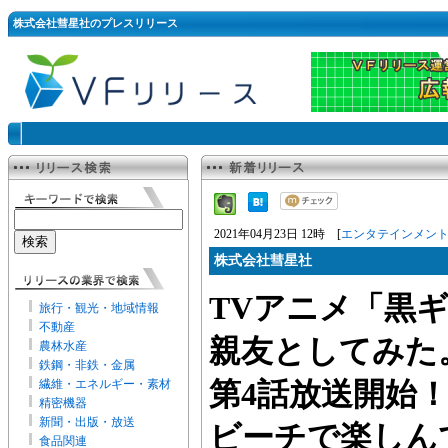
株式会社彗星社のプレスリリース
2021年04月23日 12時 [
エンタテインメン
株式会社彗星社
TVアニメ「黒
旅行・観光・地域情報
不動産
親友としてみた。」
農林水産
鉄鋼・非鉄・金属
繊維・エネルギー・素材
第4話放送開始
精密機器
新聞・出版・放送
ビーチで楽しん
食品関連