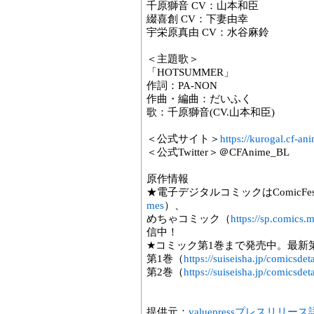
千原獅音 CV：山本和臣
綴喜創 CV：下妻由幸
宇栄原真由 CV：水谷麻鈴
＜主題歌＞
「HOTSUMMER」
作詞：PA-NON
作曲・編曲：だいふく
歌：千原獅音(CV.山本和臣)
＜公式サイト＞
https://kurogal.cf-a
＜公式Twitter＞＠CFAnime_BL
原作情報
★電子デジタルコミックはComicFes
mes
）、
めちゃコミック（
https://sp.comics
信中！
★コミック第1巻まで発売中。最新第2
第1巻（
https://suiseisha.jp/comicsde
第2巻（
https://suiseisha.jp/comicsde
提供元：
valuepressプレスリリー