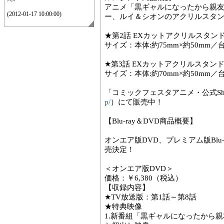
アニメ「黒ギャルになったから親
(2012-01-17 10:00:00)
ー、ルイ＆シオンのアクリルスタ
★第2話 EXカットアクリルスタンド
サイズ：本体:約75mm×約50mm／台
★第3話 EXカットアクリルスタンド
サイズ：本体:約70mm×約50mm／台
「コミックフェスタアニメ・公式Sh
p/
）にて販売中！
【Blu-ray＆DVD商品概要】
オンエア版DVD、プレミアム版Blu-r
売決定！
＜オンエア版DVD＞
価格：￥6,380（税込）
【収録内容】
★TV放送版：第1話～第8話
★特典映像
1.新番組「黒ギャルになったから