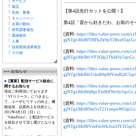
サービス
製品
【第4話先行カットを公開！】
告知・募集
キャンペーン
第4話「昔から好きだわ、お前のそ
企業の動向
研究調査報告
[資料:
https://files.value-press
業績報告
gjNTgxMzBfTHFkZk9pT2RraS5qcGc
人事
技術開発成果報告
[資料:
https://files.value-press
その他
gjNTgxMzBfcVF3Qlp2Tkl4Vy5qcGc.
[資料:
https://files.value-press
gjNTgxMzBfcUduR0pMYmdEdC5qcG
■
【重要】配信サービス統合に
[資料:
https://files.value-press
関するお知らせ
現在ご利用頂いております
gjNTgxMzBfd0prYktIbFNnSy5qcGc.
「VFリリース」につきまし
て、ユーザビリティの向上、機
[資料:
https://files.value-press
能追加、品質向上を目的とし、
gjNTgxMzBfSm5sT21vanpuWi5qcGc
2012年4月1日（日）に
「ValuePress!」と配信サービス
[資料:
https://files.value-press
を統合させて頂く運びとなりま
gjNTgxMzBfVmFmWkJoa3JYZi5qcG
した。