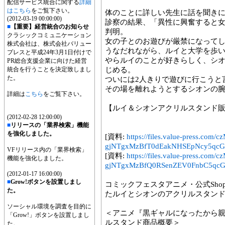
配信サービス統合に関する
詳細
はこちら
をご覧下さい。
体のことに詳しい先生に話を聞き
(2012-03-19 00:00:00)
診察の結果、「異性に興奮すると
■
【重要】経営統合のお知らせ
判明。
クラシックコミュニケーション
女の子とのお遊びが厳禁になって
株式会社は、株式会社バリュー
うなだれながら、ルイと大学を歩
プレスと平成24年3月1日付けで
やらルイのことが好きらしく、シ
PR総合支援企業に向けた経営
統合を行うことを決定致しまし
じめる。
た。
ついには2人きりで遊びに行こうと
その場を離れようとするシオンの
詳細は
こちら
をご覧下さい。
【ルイ＆シオンアクリルスタンド
(2012-02-28 12:00:00)
■
リリースの「業界検索」機能
を強化しました。
[資料:
https://files.value-press
gjNTgxMzBfT0dEakNHSEpNcy5qcGc
VFリリース内の「業界検索」
[資料:
https://files.value-press
機能を強化しました。
gjNTgxMzBfQ0RSenZEV0FnbC5qcGc
(2012-01-17 16:00:00)
■
Grow!ボタンを設置しまし
コミックフェスタアニメ・公式Sho
た。
たルイとシオンのアクリルスタンド
ソーシャル環境を調査を目的に
＜アニメ『黒ギャルになったから
「Grow!」ボタンを設置しまし
ルスタンド商品概要＞
た。