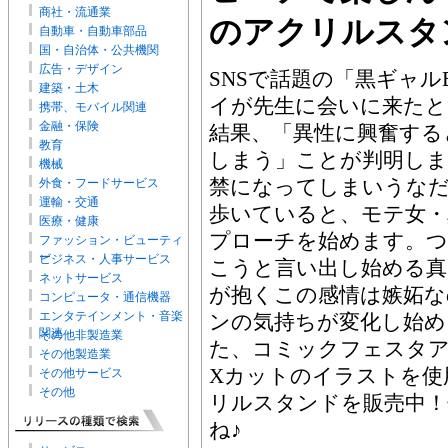
商社・流通業
のアクリルスタ
自動車・自動車部品
国・自治体・公共機関
広告・デザイン
SNSで話題の「黒ギャル
建築・土木
イが先生に会いに来たと
携帯、モバイル関連
金融・保険
結果、「異性に興奮する
教育
しまう」ことが判明しま
機械
禁になってしまいうな
外食・フードサービス
運輸・交通
歩いていると、モテ女・
医療・健康
プローチを始めます。つ
ファッション・ビューティ
ー
ビジネス・人事サービス
こうと言い出し始める真
ネットサービス
が抱くこの感情は嫉妬な
コンピュータ・通信機器
エンタテインメント・音楽
ンの気持ちが変化し始め
関連
その他非製造業
た、コミックフェスタアニ
その他製造業
Xカットのイラストを使
その他サービス
その他
リルスタンドを販売中
ね♪