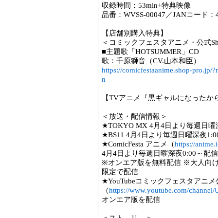
収録時間：53min+特典映像
品番：WVSS-00047／JANコード：458
【店舗別購入特典】
＜コミックフェスタアニメ・公式Sh
■主題歌「HOTSUMMER」CD
歌：千原獅音（CV.山本和臣）
https://comicfestaanime.shop-pro.j
n
【TVアニメ『黒ギャルになったか
＜放送・配信情報＞
★TOKYO MX 4月4日より毎週日曜
★BS11 4月4日より毎週日曜深夜1:
★ComicFesta アニメ（
https://anime.
4月4日より毎週日曜深夜0:00～配
※オンエア版を無料配信 ※大人向けプ
限定で配信
★YouTubeコミックフェスタアニメ公式
（
https://www.youtube.com/chann
オンエア版を配信