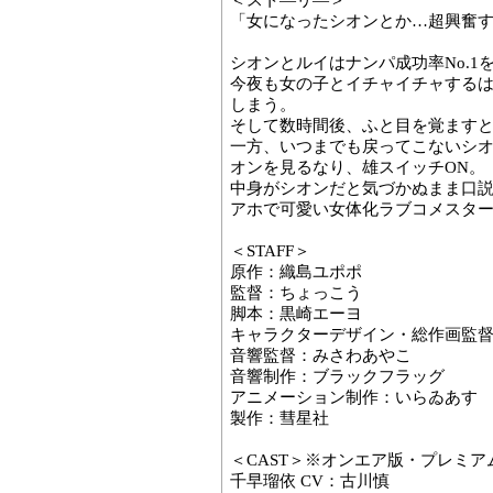
＜スト―リ―＞
「女になったシオンとか…超興奮
シオンとルイはナンパ成功率No.1
今夜も女の子とイチャイチャする
しまう。
そして数時間後、ふと目を覚ます
一方、いつまでも戻ってこないシ
オンを見るなり、雄スイッチON。
中身がシオンだと気づかぬまま口
アホで可愛い女体化ラブコメスタート
＜STAFF＞
原作：織島ユポポ
監督：ちょっこう
脚本：黒崎エーヨ
キャラクターデザイン・総作画監督：
音響監督：みさわあやこ
音響制作：ブラックフラッグ
アニメーション制作：いらゐあす
製作：彗星社
＜CAST＞※オンエア版・プレミ
千早瑠依 CV：古川慎