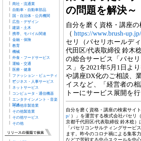
商社・流通業
の問題を解決～
自動車・自動車部品
国・自治体・公共機関
広告・デザイン
自分を磨く資格・講座の検
建築・土木
（
https://www.brush-up.jp
携帯、モバイル関連
金融・保険
セリ（パセリホールディ
教育
代田区/代表取締役 鈴
機械
の総合サービス「パセ
外食・フードサービス
運輸・交通
ス」を2021年5月1日
医療・健康
や講座DX化のご相談、
ファッション・ビューティ
ー
ビジネス・人事サービス
イスなど、「経営者の相
ネットサービス
トーにサービス展開を行
コンピュータ・通信機器
エンタテインメント・音楽
関連
その他非製造業
自分を磨く資格・講座の検索サイト「
その他製造業
p/
）」を運営する株式会社パセリ（
その他サービス
京都千代田区/代表取締役 鈴木稔
その他
「パセリコンサルティングサービス」
ます。昨今のコロナ禍による集客
などで苦戦する中小スクールを中心に