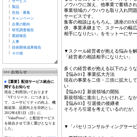
サービス
ノウハウに加え、他事業で蓄積さ
製品
事業領域のノウハウも取り入れ問
告知・募集
サービスです。
キャンペーン
集客の相談はもちろん、講座のDX
企業の動向
併、事業承継まで、スクールの幅
研究調査報告
相手になりたい」をモットーにサ
業績報告
人事
技術開発成果報告
▼スクール経営者が抱える悩みを
その他
「経営者の相談相手になりたい」
多くの経営者が抱える以下のよう
【悩み01】事業拡大方法
現在の事業を二倍・三倍に拡大し
■
【重要】配信サービス統合に
い
関するお知らせ
【悩み02】新規領域の開拓
現在ご利用頂いております
「VFリリース」につきまし
新規領域に進出したいけれど、な
て、ユーザビリティの向上、機
【悩み03】引退後の後継者
能追加、品質向上を目的とし、
そろそろ引退を考えているのだが
2012年4月1日（日）に
「ValuePress!」と配信サービス
を統合させて頂く運びとなりま
▼「パセリコンサルティングサービ
した。