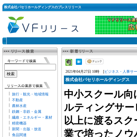
株式会社パセリホールディングスのプレスリリース
2021年04月27日 10時 [
ビジネス・人事サ
株式会社パセリホールディングス
中小スクール向
旅行・観光・地域情報
不動産
ルティングサー
農林水産
鉄鋼・非鉄・金属
繊維・エネルギー・素材
以上に渡るスク
精密機器
新聞・出版・放送
業で培ったノウ
食品関連