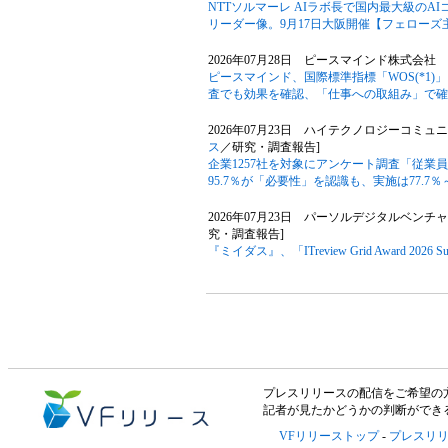
NTTソルマーレ AIラボ長で国内最大級のA
リーダー像。9月17日大阪開催【フェローズ
2026年07月28日 ピースマインド株式会社 
ピースマインド、国際標準指標「WOS(*1)
査でも効果を確認、「仕事への取組み」で確
2026年07月23日 ハイテクノロジーコミ
ス
／研究・調査報告]
企業1257社を対象にアンケート調査「従業
95.7％が「必要性」を認識も、実施は77.7％
2026年07月23日 パーソルデジタルベンチ
究・調査報告]
『ミイダス』、「ITreview Grid Award 20
プレスリリースの配信をご希望の方は「V
記者が見たかどうかの判断ができ
VFリリーストップ
-
プレスリ