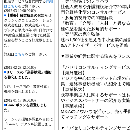
・専門領域でのノウハウ
配信サービス統合に関する
詳細
はこちら
をご覧下さい。
社会人教育や介護施設紹介で20年
(2012-03-19 00:00:00)
門分野特化型のコンサルサービス
■
【重要】経営統合のお知らせ
・多角的視野での問題解決
クラシックコミュニケーション
「教育」「介護」「人材」と異な
株式会社は、株式会社バリュー
種の壁を超えた多角的サポート
プレスと平成24年3月1日付けで
・専門家の完全監修
PR総合支援企業に向けた経営
述べ1,500社を超える中小企業の
統合を行うことを決定致しまし
た。
&Aアドバイザーがサービスを監修
詳細は
こちら
をご覧下さい。
▼事業や経営に関する悩みをワン
「パセリコンサルティングサービ
(2012-02-28 12:00:00)
■
リリースの「業界検索」機能
【海外進出】
を強化しました。
アジアを中心にターゲット市場の
集、連絡事務所機能）の紹介まで
VFリリース内の「業界検索」
【事業拡大】
機能を強化しました。
既存事業拡大に関するサポートは
やビジネスパートナーの紹介も実
(2012-01-17 16:00:00)
■
Grow!ボタンを設置しまし
【事業承継】
た。
M&Aのノウハウを活かし、売り手
てマッチングをサポート。
ソーシャル環境を調査を目的に
「Grow!」ボタンを設置しまし
▼「パセリコンサルティングサー
た。