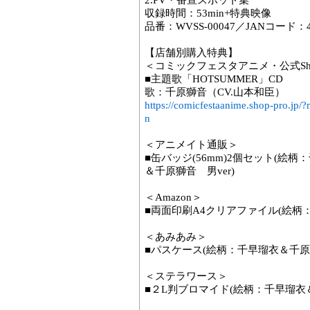
2.PV・番宣スポット集
収録時間：53min+特典映像
品番：WVSS-00047／JANコード：458
【店舗別購入特典】
＜コミックフェスタアニメ・公式Sh
■主題歌「HOTSUMMER」CD
歌：千原獅音（CV.山本和臣）
https://comicfestaanime.shop-pro.j
n
＜アニメイト通販＞
■缶バッジ(56mm)2個セット(絵
＆千原獅音 男ver)
＜Amazon＞
■両面印刷A4クリアファイル(絵柄：
＜あみあみ＞
■パスケース(絵柄：千早瑠衣＆千原獅
＜ステラワース＞
■２L判ブロマイド(絵柄：千早瑠衣＆