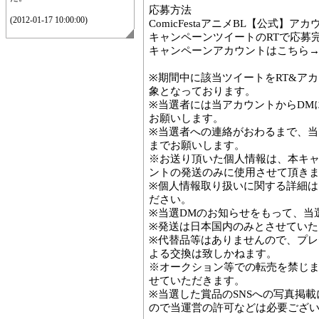
応募方法
(2012-01-17 10:00:00)
ComicFestaアニメBL【公式】ア
キャンペーンツイートのRTで応募
キャンペーンアカウントはこちら
※期間中に該当ツイートをRT&ア
象となっております。
※当選者には当アカウントからDM
お願いします。
※当選者への連絡がおわるまで、当
までお願いします。
※お送り頂いた個人情報は、本キ
ントの発送のみに使用させて頂き
※個人情報取り扱いに関する詳細
ださい。
※当選DMのお知らせをもって、当
※発送は日本国内のみとさせていた
※代替品等はありませんので、プ
よる交換は致しかねます。
※オークション等での転売を禁じ
せていただきます。
※当選した賞品のSNSへの写真掲
ので当運営の許可などは必要ござ