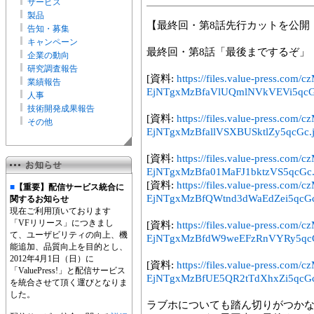
サービス
製品
【最終回・第8話先行カットを公開
告知・募集
キャンペーン
最終回・第8話「最後までするぞ」
企業の動向
研究調査報告
[資料:
https://files.value-press
業績報告
EjNTgxMzBfaVlUQmlNVkVEVi5qcG
人事
技術開発成果報告
[資料:
https://files.value-press
その他
EjNTgxMzBfallVSXBUSktlZy5qcGc.
[資料:
https://files.value-press
EjNTgxMzBfa01MaFJ1bktzVS5qcGc.
[資料:
https://files.value-press
■
【重要】配信サービス統合に
EjNTgxMzBfQWtnd3dWaEdZei5qcGc
関するお知らせ
現在ご利用頂いております
「VFリリース」につきまし
[資料:
https://files.value-press
て、ユーザビリティの向上、機
EjNTgxMzBfdW9weEFzRnVYRy5qcG
能追加、品質向上を目的とし、
2012年4月1日（日）に
[資料:
https://files.value-press
「ValuePress!」と配信サービス
EjNTgxMzBfUE5QR2tTdXhxZi5qcGc
を統合させて頂く運びとなりま
した。
ラブホについても踏ん切りがつか