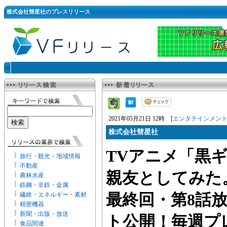
株式会社彗星社のプレスリリース
2021年05月21日 12時 [
エンタテインメン
株式会社彗星社
TVアニメ「黒
旅行・観光・地域情報
不動産
親友としてみた。」
農林水産
鉄鋼・非鉄・金属
繊維・エネルギー・素材
最終回・第8話
精密機器
新聞・出版・放送
ト公開！毎週プ
食品関連