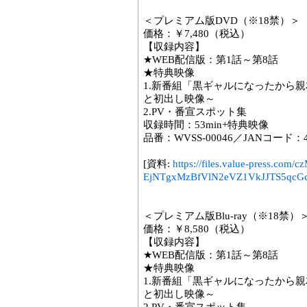
＜プレミアム版DVD（※18禁）＞
価格：￥7,480（税込）
【収録内容】
★WEB配信版：第1話～第8話
★特典映像
1.新番組「黒ギャルになったから
と初出し映像～
2.PV・番宣スポット集
収録時間：53min+特典映像
品番：WVSS-00046／JANコード：458
[資料:
https://files.value-press
EjNTgxMzBfVlN2eVZ1VkJJTS5qcGc
＜プレミアム版Blu-ray（※18禁）
価格：￥8,580（税込）
【収録内容】
★WEB配信版：第1話～第8話
★特典映像
1.新番組「黒ギャルになったから
と初出し映像～