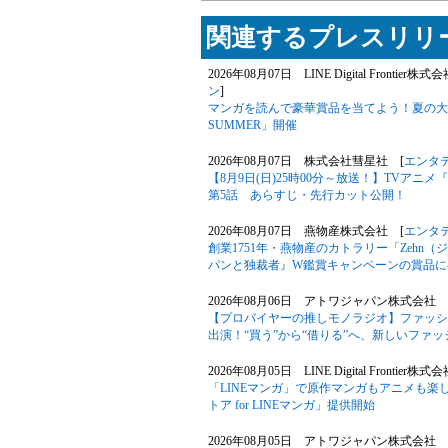
関連するプレスリリー
2026年08月07日 LINE Digital Frontier株式
ン
]
マンガを読んで豪華賞品を当てよう！夏の大型キ
SUMMER」開催
2026年08月07日 株式会社彗星社 [
エンタ
【8月9日(日)25時00分～放送！】TVア
第5話 あらすじ・先行カット公開！
2026年08月07日 燕物産株式会社 [
エンタ
創業1751年・燕物産のカトラリー「Zehn
パンと独裁者』W鑑賞キャンペーンの賞品に
2026年08月06日 アトワジャパン株式会社 
【プロバイヤーの推しモノラジオ】ファッションサ
出演！“買う”から“借りる”へ、新しいファ
2026年08月05日 LINE Digital Frontier株式
「LINEマンガ」で原作マンガもアニメも楽
トア for LINEマンガ」提供開始
2026年08月05日 アトワジャパン株式会社 