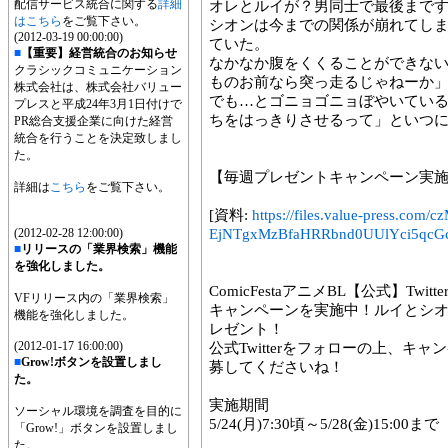
配信サービス統合に関する
詳細
オレとルイが？男同士で最後まで
はこちら
をご覧下さい。
シオンは今までの関係が崩れてし
(2012-03-19 00:00:00)
ていた。
■
【重要】経営統合のお知らせ
なかなか腹をくくることができな
クラシックコミュニケーション
ものお前なら突っ走るじゃねーか
株式会社は、株式会社バリュー
でも…とゴニョゴニョぼやいてい
プレスと平成24年3月1日付けで
ちをはっきりさせるって」といつ
PR総合支援企業に向けた経営
統合を行うことを決定致しまし
た。
【毎週プレゼントキャンペーン実
詳細は
こちら
をご覧下さい。
[資料:
https://files.value-press
(2012-02-28 12:00:00)
EjNTgxMzBfaHRRbnd0UUlYci5qcGc
■
リリースの「業界検索」機能
を強化しました。
ComicFestaアニメBL【公式】T
VFリリース内の「業界検索」
キャンペーンを実施中！ルイとシオ
機能を強化しました。
レゼント！
(2012-01-17 16:00:00)
公式Twitterをフォローの上、
■
Grow!ボタンを設置しまし
募してくださいね！
た。
実施期間
ソーシャル環境を調査を目的に
5/24(月)7:30頃～5/28(金)15:00まで
「Grow!」ボタンを設置しまし
た。