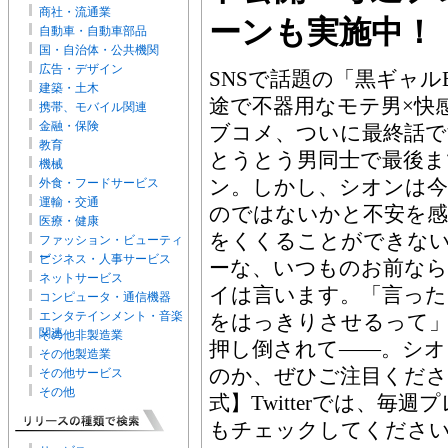
商社・流通業
ーンも実施中！
自動車・自動車部品
国・自治体・公共機関
広告・デザイン
SNSで話題の「黒ギャル
建築・土木
途で不器用なモテ男×快
携帯、モバイル関連
金融・保険
ブコメ、ついに最終話で
教育
とうとう男同士で最後
機械
ン。しかし、シオンは
外食・フードサービス
運輸・交通
のではないかと不安を
医療・健康
をくくることができな
ファッション・ビューティ
ー
ビジネス・人事サービス
ーな、いつものお前なら
ネットサービス
イは言います。「言った
コンピュータ・通信機器
エンタテインメント・音楽
をはっきりさせるって
関連
その他非製造業
押し倒されて――。シオ
その他製造業
のか、ぜひご注目ください!C
その他サービス
その他
式】Twitterでは、毎
もチェックしてください