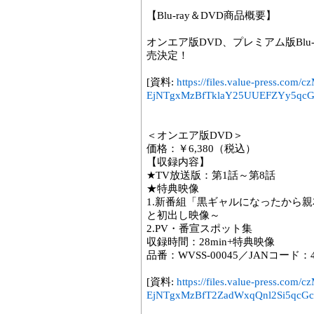
【Blu-ray＆DVD商品概要】
オンエア版DVD、プレミアム版Blu-r
売決定！
[資料:
https://files.value-press
EjNTgxMzBfTklaY25UUEFZYy5qcGc
＜オンエア版DVD＞
価格：￥6,380（税込）
【収録内容】
★TV放送版：第1話～第8話
★特典映像
1.新番組「黒ギャルになったから
と初出し映像～
2.PV・番宣スポット集
収録時間：28min+特典映像
品番：WVSS-00045／JANコード：458
[資料:
https://files.value-press
EjNTgxMzBfT2ZadWxqQnl2Si5qcGc