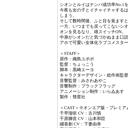
シオンとルイはナンパ成功率No.1
今夜も女の子とイチャイチャする
しまう。
そして数時間後、ふと目を覚ます
一方、いつまでも戻ってこないシ
オンを見るなり、雄スイッチON。
中身がシオンだと気づかぬまま口
アホで可愛い女体化ラブコメスタート
＜STAFF＞
原作：織島ユポポ
監督：ちょっこう
脚本：黒崎エーヨ
キャラクターデザイン・総作画監督：
音響監督：みさわあやこ
音響制作：ブラックフラッグ
アニメーション制作：いらゐあす
製作：彗星社
＜CAST＞※オンエア版・プレミ
千早瑠依 CV：古川慎
千原獅音 CV：山本和臣
綴喜創 CV：下妻由幸