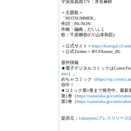
宇栄原真由 CV：水谷麻鈴
＜主題歌＞
「HOTSUMMER」
作詞：PA-NON
作曲・編曲：だいふく
歌：千原獅音(CV.山本和臣)
＜公式サイト＞
https://kurogal.cf-a
＜公式Twitter＞＠CFAnime_BL
原作情報
★電子デジタルコミックはComicFes
mes
）、
めちゃコミック（
https://sp.comics
信中！
★コミック第1巻まで発売中。最新第2
第1巻（
https://suiseisha.jp/comicsde
第2巻（
https://suiseisha.jp/comicsde
提供元：
valuepressプレスリリー