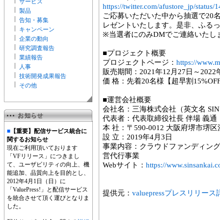
サービス
https://twitter.com/afustore_jp/stat
製品
ご応募いただいた中から抽選で20名様
告知・募集
レゼントいたします。是非、ふる
キャンペーン
※当選者にのみDMでご連絡いたし
企業の動向
研究調査報告
■プロジェクト概要
業績報告
プロジェクトページ：
https://www.m
人事
販売期間：2021年12月27日～2022年2
技術開発成果報告
価 格：先着20名様【超早割15%OFF
その他
■運営会社概要
会社名：三海株式会社（英文名 SINSANK
代表者：代表取締役社長 伴場 義通
本 社：〒590-0012 大阪府堺市堺
■
【重要】配信サービス統合に
設 立：2019年4月3日
関するお知らせ
事業内容：クラウドファンディング
現在ご利用頂いております
営代行事業
「VFリリース」につきまし
て、ユーザビリティの向上、機
Webサイト：
https://www.sinsankai.c
能追加、品質向上を目的とし、
2012年4月1日（日）に
「ValuePress!」と配信サービス
提供元：
valuepressプレスリリー
を統合させて頂く運びとなりま
した。