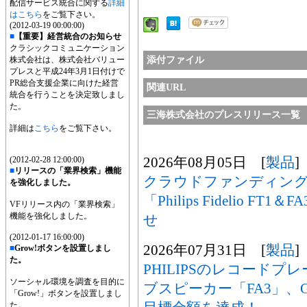
配信サービス統合に関する
詳細
はこちら
をご覧下さい。
(2012-03-19 00:00:00)
■
【重要】経営統合のお知らせ
クラシックコミュニケーション
株式会社は、株式会社バリュー
添付ファイル
プレスと平成24年3月1日付けで
PR総合支援企業に向けた経営
関連URL
統合を行うことを決定致しまし
た。
三海株式会社のプレスリリース一覧
詳細は
こちら
をご覧下さい。
2026年08月05日 [
製品
]
(2012-02-28 12:00:00)
■
リリースの「業界検索」機能
クラウドファンディン
を強化しました。
「Philips Fidelio 
VFリリース内の「業界検索」
機能を強化しました。
せ
(2012-01-17 16:00:00)
2026年07月31日 [
製品
]
■
Grow!ボタンを設置しまし
た。
PHILIPSのレコードプ
ソーシャル環境を調査を目的に
ブスピーカー「FA3」、GR
「Grow!」ボタンを設置しまし
た。