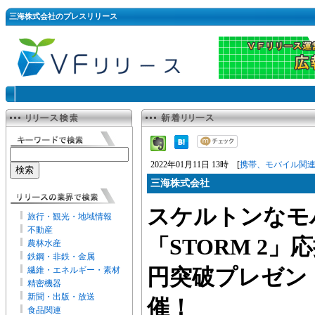
三海株式会社のプレスリリース
2022年01月11日 13時 [
携帯、モバイル関
三海株式会社
スケルトンなモ
旅行・観光・地域情報
不動産
「STORM 2」
農林水産
鉄鋼・非鉄・金属
繊維・エネルギー・素材
円突破プレゼン
精密機器
新聞・出版・放送
催！
食品関連