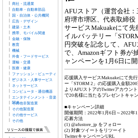
商社・流通業
自動車・自動車部品
AFUストア（運営会社
国・自治体・公共機関
府堺市堺区、代表取締役
広告・デザイン
サービスMakuakeに
建築・土木
携帯、モバイル関連
イルバッテリー「STORM
金融・保険
円突破を記念して、AFUス
教育
機械
で、Amazonギフト券
外食・フードサービス
ャンペーンを1月6日に
運輸・交通
医療・健康
ファッション・ビューティ
応援購入サービスMakuakeにて
ー
ビジネス・人事サービス
ー「STORM 2」の応援購入金額20
ネットサービス
よりAFUストアのTwitterアカウン
コンピュータ・通信機器
で20名様に当たるプレゼントキャ
エンタテインメント・音楽
関連
その他非製造業
■キャンペーン詳細
その他製造業
開催期間：2022年1月6日～2022年1
その他サービス
応募方法
その他
(1) @afustore_jp をフォロー
(2) 対象ツイートをリツーイト
TwitterキャンペーンURL