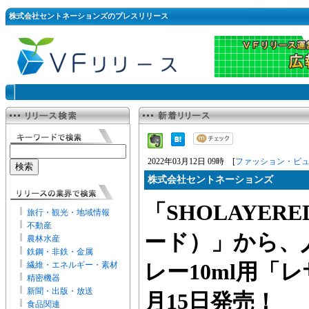
株式会社セントネーションズのプレスリリース
2022年03月12日 09時 [
ファッション・ビ
株式会社セントネーションズ
「SHOLAYE
旅行・観光・地域情報
不動産
ード）」から、
農林水産
鉄鋼・非鉄・金属
繊維・エネルギー・素材
レー10ml用「
精密機器
新聞・出版・放送
月15日発売！
食品関連