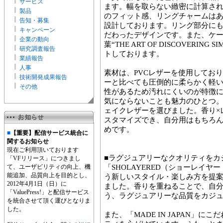
サービス
ます。幅を取らない緻密に計算さ
製品
のフィット感、リングチャームは
告知・募集
設計しております。リング部分に
キャンペーン
だわったデザインです。また、ケ
企業の動向
葉“THE ART OF DISCOVERING S
研究調査報告
トしております。
業績報告
人事
素材は、PVCレザーを使用してお
技術開発成果報告
ーと比べても圧倒的に柔らかく軽
その他
性があるため汚れにくいのが特徴
気にならないことも魅力のひとつ
ェイクレザーを選びました。香り×
スタマイズでき、自分用はもちろ
めです。
■
【重要】配信サービス統合に
関するお知らせ
現在ご利用頂いております
■ラグジュアリーなクオリティをカ
「VFリリース」につきまし
て、ユーザビリティの向上、機
「SHOLAYERED（ショーレイヤ
能追加、品質向上を目的とし、
う新しいスタイル・楽しみ方を提案
2012年4月1日（日）に
ました。香りを重ねることで、自
「ValuePress!」と配信サービス
う、ラグジュアリーな品質をカジ
を統合させて頂く運びとなりま
した。
また、「MADE IN JAPAN」