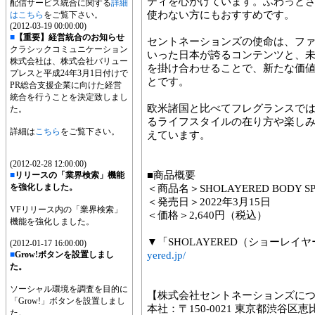
ティを心がけています。ふわっと
配信サービス統合に関する
詳細
使わない方にもおすすめです。
はこちら
をご覧下さい。
(2012-03-19 00:00:00)
■
【重要】経営統合のお知らせ
セントネーションズの使命は、フ
クラシックコミュニケーション
いった日本が誇るコンテンツと、
株式会社は、株式会社バリュー
を掛け合わせることで、新たな価
プレスと平成24年3月1日付けで
とです。
PR総合支援企業に向けた経営
統合を行うことを決定致しまし
欧米諸国と比べてフレグランスで
た。
るライフスタイルの在り方や楽し
詳細は
こちら
をご覧下さい。
えています。
(2012-02-28 12:00:00)
■商品概要
■
リリースの「業界検索」機能
を強化しました。
＜商品名＞SHOLAYERED BODY S
＜発売日＞2022年3月15日
VFリリース内の「業界検索」
＜価格＞2,640円（税込）
機能を強化しました。
▼「SHOLAYERED（ショーレ
(2012-01-17 16:00:00)
■
Grow!ボタンを設置しまし
yered.jp/
た。
ソーシャル環境を調査を目的に
【株式会社セントネーションズに
「Grow!」ボタンを設置しまし
本社：〒150-0021 東京都渋谷区
た。