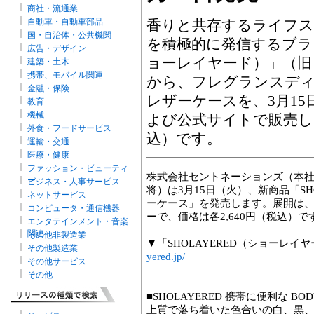
商社・流通業
自動車・自動車部品
香りと共存するライフス
国・自治体・公共機関
を積極的に発信するブラン
広告・デザイン
ョーレイヤード）」（旧
建築・土木
携帯、モバイル関連
から、フレグランスディ
金融・保険
レザーケースを、3月1
教育
機械
よび公式サイトで販売しま
外食・フードサービス
込）です。
運輸・交通
医療・健康
ファッション・ビューティ
株式会社セントネーションズ（本
ー
ビジネス・人事サービス
将）は3月15日（火）、新商品「SHOLA
ネットサービス
ーケース」を発売します。展開は、
コンピュータ・通信機器
ーで、価格は各2,640円（税込）で
エンタテインメント・音楽
関連
その他非製造業
▼「SHOLAYERED（ショーレ
その他製造業
yered.jp/
その他サービス
その他
■SHOLAYERED 携帯に便利な BOD
上質で落ち着いた色合いの白、黒、