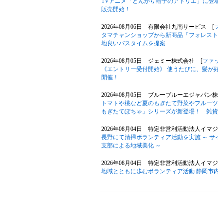
TVアニメ「とんがり帽子のアトリエ」に登
販売開始！
2026年08月06日 有限会社九南サービス [
タマチャンショップから新商品「フォレスト
地良いバスタイムを提案
2026年08月05日 ジェミー株式会社 [
ファ
《エントリー受付開始》 使うたびに、髪が好
開催！
2026年08月05日 ブルーブルーエジャパン
トマトや桃など夏のもぎたて野菜やフルーツ
もぎたてぽちゃ」シリーズが新登場！ 雑貨
2026年08月04日 特定非営利活動法人イマジ
長野にて清掃ボランティア活動を実施 ～ 
支部による地域美化 ～
2026年08月04日 特定非営利活動法人イマジ
地域とともに歩むボランティア活動 静岡市