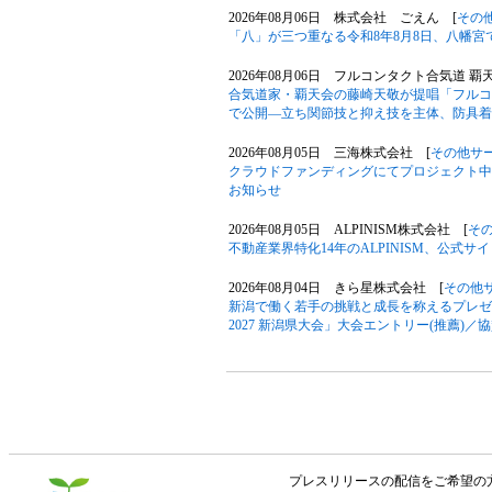
2026年08月06日 株式会社 ごえん [
その
「八」が三つ重なる令和8年8月8日、八幡
2026年08月06日 フルコンタクト合気道 覇
合気道家・覇天会の藤崎天敬が提唱「フルコ
で公開―立ち関節技と抑え技を主体、防具着
2026年08月05日 三海株式会社 [
その他サ
クラウドファンディングにてプロジェクト中の「Phil
お知らせ
2026年08月05日 ALPINISM株式会社 [
そ
不動産業界特化14年のALPINISM、公式
2026年08月04日 きら星株式会社 [
その他
新潟で働く若手の挑戦と成長を称えるプレゼン大
2027 新潟県大会」大会エントリー(推薦)／
プレスリリースの配信をご希望の方は「V