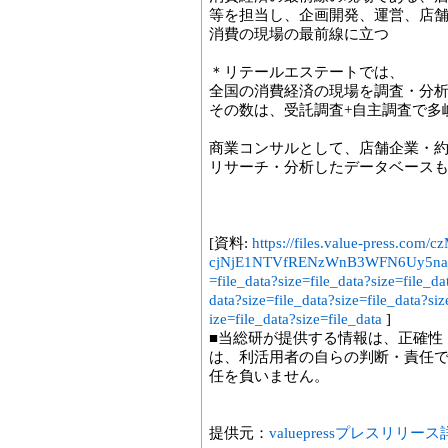
等を担当し、企画開発、運営、店
消費の現場の最前線に立つ
＊リテールエステートでは、
全国の消費経済の現場を調査・分
その数は、受託調査+自主調査で多
商業コンサルとして、店舗企業・約5
リサーチ・分析したデータベース
[資料:
https://files.value-press
cjNjE1NTVfRENzWnB3WFN6Uy5naWY.gi
=file_data?size=file_data?size=file_da
data?size=file_data?size=file_data?siz
ize=file_data?size=file_data
]
■当総研が提供する情報は、正確性
は、利活用者の自らの判断・責任
任を負いません。
提供元：
valuepressプレスリリー