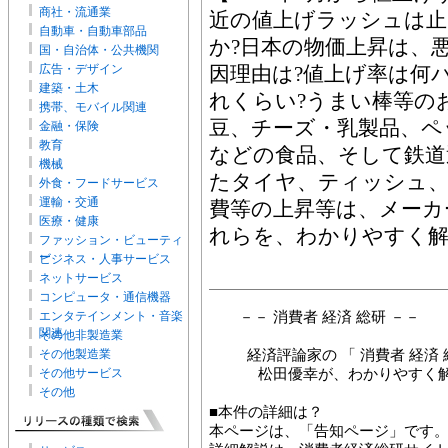
商社・流通業
近の値上げラッシュは止
自動車・自動車部品
か?日本の物価上昇は、
国・自治体・公共機関
広告・デザイン
因理由は?値上げ率は何
建築・土木
れくらい?うまい棒等の
携帯、モバイル関連
豆、チーズ・乳製品、ペ
金融・保険
教育
などの食品、そして鉄道
機械
たタイヤ、ティッシュ、
外食・フードサービス
運輸・交通
費等の上昇等は、メーカ
医療・健康
れらを、わかりやすく解
ファッション・ビューティ
ー
ビジネス・人事サービス
ネットサービス
コンピュータ・通信機器
エンタテインメント・音楽
－－ 消費者 経済 総研 －－
関連
その他非製造業
その他製造業
経済評論家の 「 消費者 経済 
その他サービス
松田優幸が、わかりやすく
その他
■本件の詳細は？
本ページは、「告知ページ」です