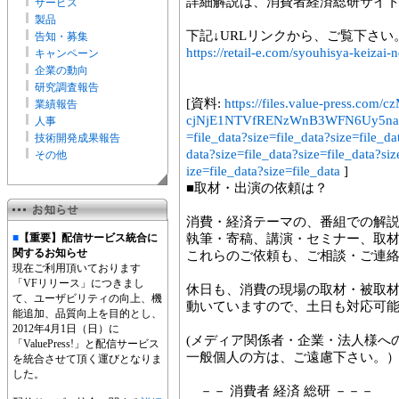
詳細解説は、消費者経済総研サイ
サービス
製品
下記↓URLリンクから、ご覧下さい
告知・募集
https://retail-e.com/syouhisya-keizai-
キャンペーン
企業の動向
研究調査報告
[資料:
https://files.value-press
業績報告
cjNjE1NTVfRENzWnB3WFN6Uy5naWY.gi
人事
=file_data?size=file_data?size=file_da
技術開発成果報告
data?size=file_data?size=file_data?siz
その他
ize=file_data?size=file_data
]
■取材・出演の依頼は？
消費・経済テーマの、番組での解
■
【重要】配信サービス統合に
執筆・寄稿、講演・セミナー、取材
関するお知らせ
これらのご依頼も、ご相談・ご連
現在ご利用頂いております
「VFリリース」につきまし
休日も、消費の現場の取材・被取
て、ユーザビリティの向上、機
動いていますので、土日も対応可
能追加、品質向上を目的とし、
2012年4月1日（日）に
(メディア関係者・企業・法人様へ
「ValuePress!」と配信サービス
一般個人の方は、ご遠慮下さい。
を統合させて頂く運びとなりま
した。
－－ 消費者 経済 総研 －－－