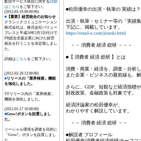
配信サービス統合に関する
詳細
はこちら
をご覧下さい。
■松田優幸の出演・執筆の 実績は？
(2012-03-19 00:00:00)
■
【重要】経営統合のお知らせ
出演・執筆・セミナー等の「実績
クラシックコミュニケーション
下記に、掲載しています。
株式会社は、株式会社バリュー
プレスと平成24年3月1日付けで
https://retail-e.com/jisseki.html
PR総合支援企業に向けた経営
統合を行うことを決定致しまし
－－ 消費者 経済 総研 －－－
た。
■【 消費者 経済 総研 】とは
詳細は
こちら
をご覧下さい。
消費・商業・経済を、調査・分析
(2012-02-28 12:00:00)
また企業・ビジネスの最前線も、
■
リリースの「業界検索」機能
を強化しました。
さらに、GDP、短観など経済指標
財政政策、金融政策も対象です。
VFリリース内の「業界検索」
機能を強化しました。
経済評論家の松田優幸が、
(2012-01-17 16:00:00)
わかりやすく解説しています。
■
Grow!ボタンを設置しまし
た。
－－ 消費者 経済 総研 －－
ソーシャル環境を調査を目的に
■解説者 プロフィール
「Grow!」ボタンを設置しまし
た。
松田優幸|消費者経済総研|チーフコ