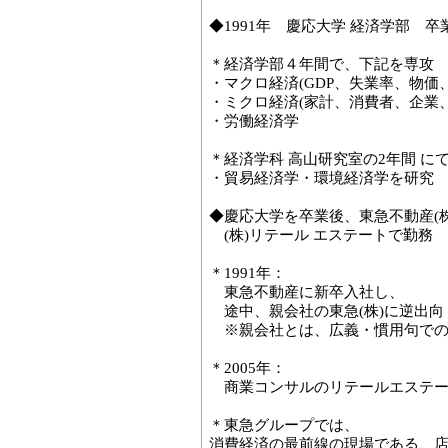
◆1991年 慶応大学 経済学部 卒
＊経済学部４年間で、下記を専攻
・マクロ経済(GDP、失業率、物価
・ミクロ経済(家計、消費者、企業
・労働経済学
＊経済学科 高山研究室の2年間 に
・貿易経済学・環境経済学を研究
◆慶応大学を卒業後、東急不動産(株
(株)リテール エステートで勤務
＊1991年：
東急不動産に新卒入社し、
途中、親会社の東急(株)に逆出向
※親会社とは、広義・慣用句での
＊2005年：
商業コンサルのリテールエステー
＊東急グループでは、
消費経済の最前線の現場である、