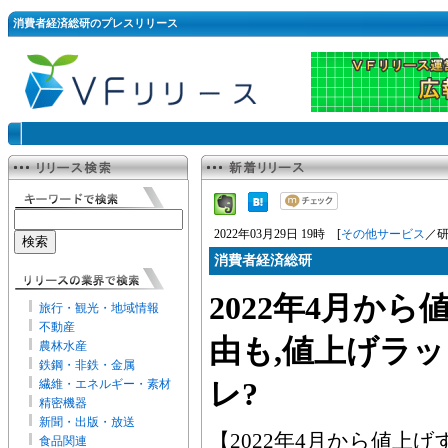
消費者経済総研のプレスリリース
2022年03月29日 19時 [
その他サービス
／研
消費者経済総研
2022年4月から
旅行・観光・地域情報
不動産
由も,値上げラ
農林水産
鉄鋼・非鉄・金属
繊維・エネルギー・素材
レ?
精密機器
新聞・出版・放送
【2022年4月から値上
食品関連