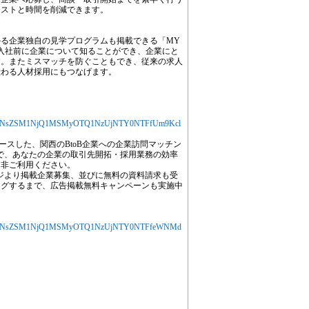
コストと時間を削減できます。
る企業独自の見学プログラムも掲載できる「MY
わず入社前に企業について知ることができ、企業にと
す。またミスマッチを防ぐこともでき、従来の求人
伝わる人材採用にもつなげます。
る
jYXJ0aWNsZSM1NjQ1MSMyOTQ1NzUjNTY0NTFfUm9Kcl
ースした、関西のBtoB企業への企業訪問マッチン
E」で、あなたの企業の取引先開拓・採用業務の効率
是非ご利用ください。
ページより掲載企業募集、並びに無料の資料請求も受
ングするまで、広告掲載無料キャンペーンも実施中
MjYXJ0aWNsZSM1NjQ1MSMyOTQ1NzUjNTY0NTFfeWNMd