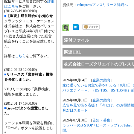
配信サービス統合に関する
詳細
提供元：
valuepressプレスリリース詳細へ
はこちら
をご覧下さい。
(2012-03-19 00:00:00)
■
【重要】経営統合のお知らせ
クラシックコミュニケーション
株式会社は、株式会社バリュー
プレスと平成24年3月1日付けで
PR総合支援企業に向けた経営
添付ファイル
統合を行うことを決定致しまし
た。
関連URL
詳細は
こちら
をご覧下さい。
株式会社ローズクリエイトのプレス
(2012-02-28 12:00:00)
■
リリースの「業界検索」機能
を強化しました。
2026年08月04日 [
企業の動向
]
家に眠っているお宝で夢を叶える！8月3日
VFリリース内の「業界検索」
バラエティー～」（BS-TBS、BS-TBS4K
機能を強化しました。
2026年08月01日 [
企業の動向
]
(2012-01-17 16:00:00)
広告を見て街を応援！「今だけ」のお得情報を
■
Grow!ボタンを設置しまし
月27日スタート
た。
2026年07月30日 [
告知・募集
]
ソーシャル環境を調査を目的に
ラッパーのB-STOP / ビーストップYou
「Grow!」ボタンを設置しまし
開。
た。