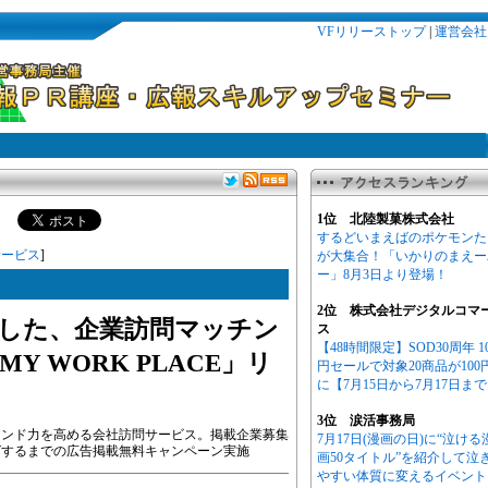
VFリリーストップ
|
運営会社
1位 北陸製菓株式会社
するどいまえばのポケモンた
サービス
]
が大集合！「いかりのまえー
ー」8月3日より登場！
2位 株式会社デジタルコマ
化した、企業訪問マッチン
ス
【48時間限定】SOD30周年 1
 WORK PLACE」リ
円セールで対象20商品が100
に【7月15日から7月17日ま
3位 涙活事務局
ランド力を高める会社訪問サービス。掲載企業募集
7月17日(漫画の日)に“泣ける
グするまでの広告掲載無料キャンペーン実施
画50タイトル”を紹介して泣
やすい体質に変えるイベント