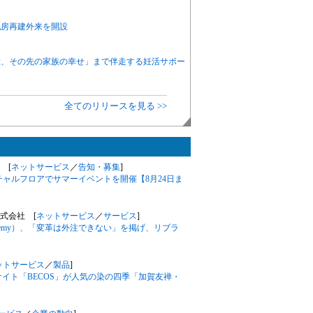
乳房再建外来を開設
産、その先の家族の幸せ」まで伴走する妊活サポー
全てのリリースを見る >>
 [
ネットサービス
／
告知・募集
]
チャルフロアでサマーイベントを開催【8月24日ま
株式会社 [
ネットサービス
／
サービス
]
cademy）、「変革は外注できない」を掲げ、リブラ
ットサービス
／
製品
]
イト「BECOS」が人気の染の四季「加賀友禅・