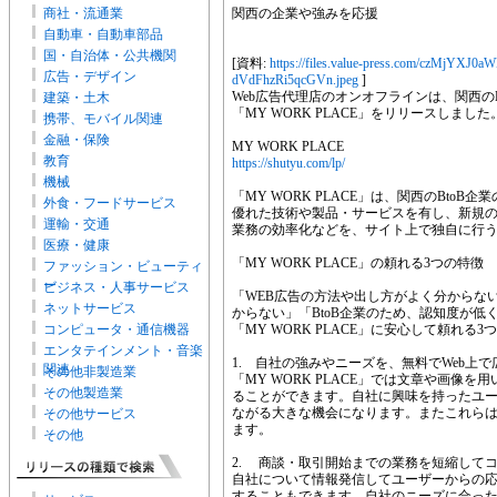
商社・流通業
関西の企業や強みを応援
自動車・自動車部品
国・自治体・公共機関
[資料:
https://files.value-press.com/czM
広告・デザイン
dVdFhzRi5qcGVn.jpeg
]
Web広告代理店のオンオフラインは、関西の
建築・土木
「MY WORK PLACE」をリリースしました
携帯、モバイル関連
金融・保険
MY WORK PLACE
教育
https://shutyu.com/lp/
機械
「MY WORK PLACE」は、関西のBto
外食・フードサービス
優れた技術や製品・サービスを有し、新規
運輸・交通
業務の効率化などを、サイト上で独自に行
医療・健康
「MY WORK PLACE」の頼れる3つの特徴
ファッション・ビューティ
ー
ビジネス・人事サービス
「WEB広告の方法や出し方がよく分からな
ネットサービス
からない」「BtoB企業のため、認知度が
コンピュータ・通信機器
「MY WORK PLACE」に安心して頼れる
エンタテインメント・音楽
1. 自社の強みやニーズを、無料でWeb上で
関連
その他非製造業
「MY WORK PLACE」では文章や画像
その他製造業
ることができます。自社に興味を持ったユ
ながる大きな機会になります。またこれら
その他サービス
ます。
その他
2. 商談・取引開始までの業務を短縮して
自社について情報発信してユーザーからの
することもできます。自社のニーズに合っ