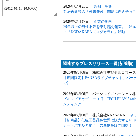
2026年07月23日 [
告知・募集
]
(2012-01-17 10:00:00)
乳房再建後の「外来難民」問題に向き合う
2026年07月17日 [
企業の動向
]
20年以上の男性不妊を乗り越え創業。「出
ト『KODAKARA（コダカラ）』始動
関連するプレスリリース一覧(新着順)
2026年08月06日 株式会社デジタルコマース
【期間限定】FANZAライブチャット、バー
で】
2026年08月06日 パーソルイノベーション
ビルスピアカデミー（旧：TECH PLAY A
ンディング
2026年08月06日 株式会社KAZAANA [
ネ
【新商品】伝統工芸品を世界に販売するECサ
アートパネルと扇子」の新柄を販売開始！