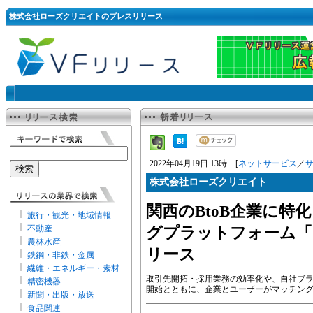
株式会社ローズクリエイトのプレスリリース
2022年04月19日 13時 [
ネットサービス
／
株式会社ローズクリエイト
関西のBtoB企業に特
旅行・観光・地域情報
不動産
グプラットフォーム「MY
農林水産
リース
鉄鋼・非鉄・金属
繊維・エネルギー・素材
取引先開拓・採用業務の効率化や、自社ブ
精密機器
開始とともに、企業とユーザーがマッチン
新聞・出版・放送
食品関連