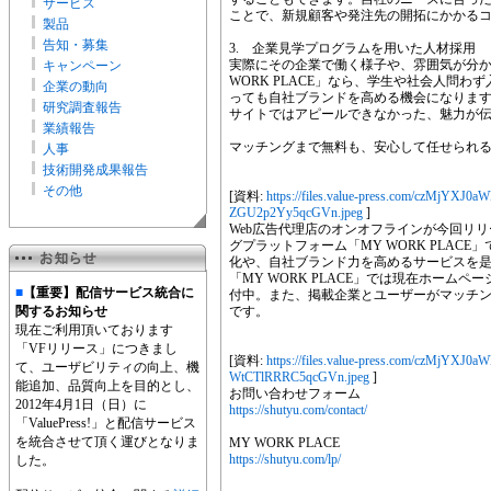
サービス
ことで、新規顧客や発注先の開拓にかかる
製品
告知・募集
3. 企業見学プログラムを用いた人材採用
実際にその企業で働く様子や、雰囲気が分か
キャンペーン
WORK PLACE」なら、学生や社会人問
企業の動向
っても自社ブランドを高める機会になりま
研究調査報告
サイトではアピールできなかった、魅力が
業績報告
マッチングまで無料も、安心して任せられ
人事
技術開発成果報告
その他
[資料:
https://files.value-press.com/czM
ZGU2p2Yy5qcGVn.jpeg
]
Web広告代理店のオンオフラインが今回リリ
グプラットフォーム「MY WORK PLAC
化や、自社ブランド力を高めるサービスを
「MY WORK PLACE」では現在ホーム
■
【重要】配信サービス統合に
付中。また、掲載企業とユーザーがマッチ
関するお知らせ
です。
現在ご利用頂いております
「VFリリース」につきまし
[資料:
https://files.value-press.com/cz
て、ユーザビリティの向上、機
WtCTlRRRC5qcGVn.jpeg
]
能追加、品質向上を目的とし、
お問い合わせフォーム
2012年4月1日（日）に
https://shutyu.com/contact/
「ValuePress!」と配信サービス
を統合させて頂く運びとなりま
MY WORK PLACE
https://shutyu.com/lp/
した。