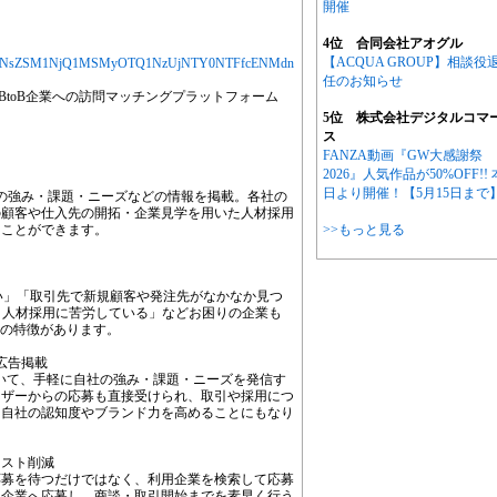
開催
4位 合同会社アオグル
【ACQUA GROUP】相談役
jYXJ0aWNsZSM1NjQ1MSMyOTQ1NzUjNTY0NTFfcENMdn
任のお知らせ
BtoB企業への訪問マッチングプラットフォーム
。
5位 株式会社デジタルコマ
ス
FANZA動画『GW大感謝祭
2026』人気作品が50%OFF!! 
日より開催！【5月15日まで
B企業の強み・課題・ニーズなどの情報を掲載。各社の
の顧客や仕入先の開拓・企業見学を用いた人材採用
うことができます。
>>もっと見る
い」「取引先で新規顧客や発注先がなかなか見つ
低く人材採用に苦労している」などお困りの企業も
3つの特徴があります。
広告掲載
を用いて、手軽に自社の強み・課題・ニーズを発信す
ーザーからの応募も直接受けられ、取引や採用につ
は自社の認知度やブランド力を高めることにもなり
コスト削減
応募を待つだけではなく、利用企業を検索して応募
た企業へ応募し、商談・取引開始までを素早く行う