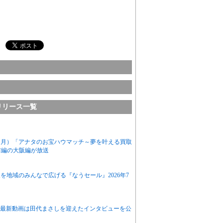
リリース一覧
（月）「アナタのお宝ハウマッチ～夢を叶える買取
）前編の大阪編が放送
地域のみんなで広げる『なうセール』2026年7
Tube、最新動画は田代まさしを迎えたインタビューを公