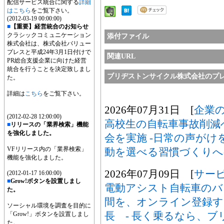
配信サービス統合に関する
詳細
はこちら
をご覧下さい。
(2012-03-19 00:00:00)
■
【重要】経営統合のお知らせ
クラシックコミュニケーション
添付ファイル
株式会社は、株式会社バリュー
プレスと平成24年3月1日付けで
関連URL
PR総合支援企業に向けた経営
統合を行うことを決定致しまし
ブリヂストンサイクル株式会社のプ
た。
詳細は
こちら
をご覧下さい。
2026年07月31日 [
企業
(2012-02-28 12:00:00)
高校生の自転車事故削減
■
リリースの「業界検索」機能
を強化しました。
会を実施 -日常の声が
VFリリース内の「業界検索」
動を選べる習慣づくりへ
機能を強化しました。
2026年07月09日 [
サー
(2012-01-17 16:00:00)
■
Grow!ボタンを設置しまし
電動アシスト自転車のバ
た。
間を、オンライン登録す
ソーシャル環境を調査を目的に
長 - 長く乗るなら、ブリ
「Grow!」ボタンを設置しまし
た。