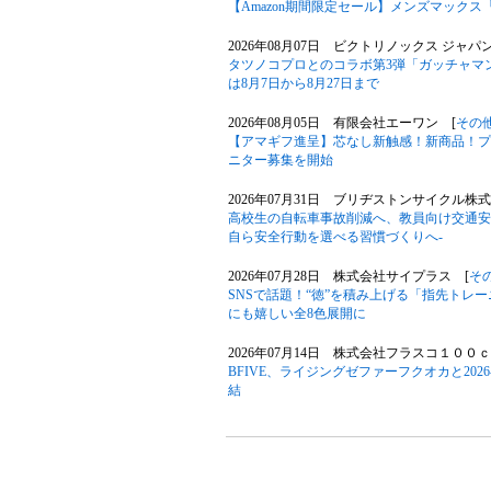
【Amazon期間限定セール】メンズマックス
2026年08月07日 ビクトリノックス ジャパ
タツノコプロとのコラボ第3弾「ガッチャマン
は8月7日から8月27日まで
2026年08月05日 有限会社エーワン [
その
【アマギフ進呈】芯なし新触感！新商品！プ
ニター募集を開始
2026年07月31日 ブリヂストンサイクル株式
高校生の自転車事故削減へ、教員向け交通安
自ら安全行動を選べる習慣づくりへ-
2026年07月28日 株式会社サイプラス [
そ
SNSで話題！“徳”を積み上げる「指先トレ
にも嬉しい全8色展開に
2026年07月14日 株式会社フラスコ１００ｃ
BFIVE、ライジングゼファーフクオカと20
結