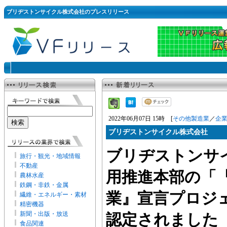
ブリヂストンサイクル株式会社のプレスリリース
2022年06月07日 15時 [
その他製造業
／
企
ブリヂストンサイクル株式会社
ブリヂストンサ
旅行・観光・地域情報
不動産
用推進本部の「
農林水産
鉄鋼・非鉄・金属
業』宣言プロジ
繊維・エネルギー・素材
精密機器
新聞・出版・放送
認定されました
食品関連