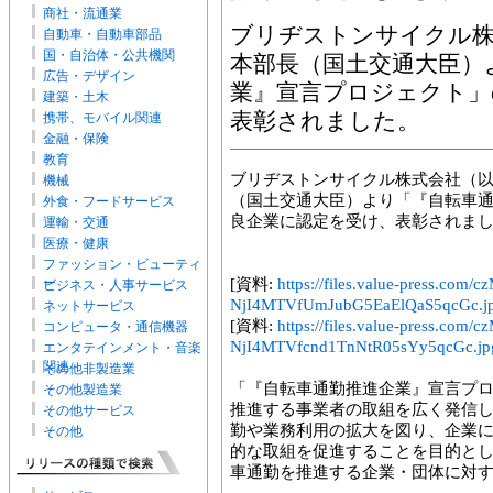
商社・流通業
ブリヂストンサイクル株
自動車・自動車部品
国・自治体・公共機関
本部長（国土交通大臣）
広告・デザイン
業』宣言プロジェクト」
建築・土木
表彰されました。
携帯、モバイル関連
金融・保険
教育
ブリヂストンサイクル株式会社（
機械
（国土交通大臣）より「『自転車
外食・フードサービス
良企業に認定を受け、表彰されま
運輸・交通
医療・健康
ファッション・ビューティ
ー
[資料:
https://files.value-press.
ビジネス・人事サービス
NjI4MTVfUmJubG5EaElQaS5qcGc.j
ネットサービス
[資料:
https://files.value-press.
コンピュータ・通信機器
NjI4MTVfcnd1TnNtR05sYy5qcGc.jp
エンタテインメント・音楽
関連
その他非製造業
「『自転車通勤推進企業』宣言プ
その他製造業
推進する事業者の取組を広く発信
その他サービス
勤や業務利用の拡大を図り、企業
その他
的な取組を促進することを目的と
車通勤を推進する企業・団体に対