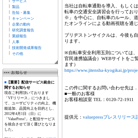
サービス
当社は自転車通勤を導入、もしく
製品
転車の交通安全講習会を行ってお
告知・募集
※」を中心に、自転車のルール、
キャンペーン
たオンラインによる動画視聴を通
企業の動向
研究調査報告
ブリヂストンサイクルは、今後も
業績報告
ります。
人事
技術開発成果報告
※自転車安全利用五則については
その他
官民連携協議会）WEBサイトをご
ます）
https://www.jitensha-kyogikai.jp/proje
■
【重要】配信サービス統合に
関するお知らせ
この件に関するお問い合わせ先は
現在ご利用頂いております
■一般のお客様
「VFリリース」につきまし
お客様相談室 TEL：0120-72-1911
て、ユーザビリティの向上、機
能追加、品質向上を目的とし、
2012年4月1日（日）に
提供元：
valuepressプレスリリー
「ValuePress!」と配信サービス
を統合させて頂く運びとなりま
した。