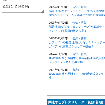
(2012-01-17 10:00:00)
2025年05月30日 [
告知・募集
]
話題沸騰の“グラフェンシリーズ”が前回放
製品がショップチャンネルで7回目の放送決
2025年04月20日 [
告知・募集
]
話題沸騰の“グラフェンシリーズ”が2025
ャンネルで6回目の放送決定！
2025年03月12日 [
告知・募集
]
カフェインや糖分は気にしない？！エネチ
ガーデンに体験型ショップが誕生！
2024年11月29日 [
告知・募集
]
BARNUM社が展開する美容業界注目の炭
ョップチャンネルで再登場！
2024年09月24日 [
製品
]
BARNUM社が展開する注目の炭素成分グ
生！！
関連するプレスリリース一覧(新着順)