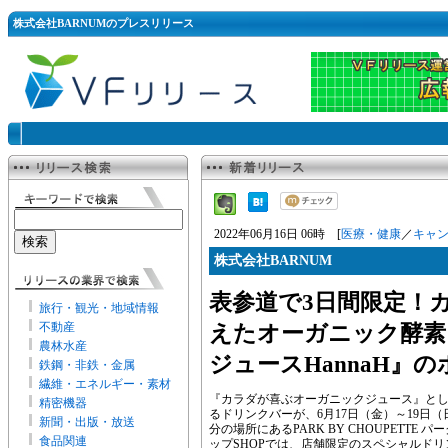
株式会社BARNUMのプレスリリース
2022年06月16日 06時 [
医療・健康
／
キャ
株式会社BARNUM
表参道で3日間限定！
旅行・観光・地域情報
不動産
えたオーガニック酵素
農林水産
ジュースHannaH』の
鉄鋼・非鉄・金属
繊維・エネルギー・素材
『カラダが喜ぶオーガニックジュース』と
精密機器
るドリンクバーが、6月17日（金）～19日
新聞・出版・放送
分の場所にあるPARK BY CHOUPETT
食品関連
ップSHOPでは、店舗限定のスペシャルドリ