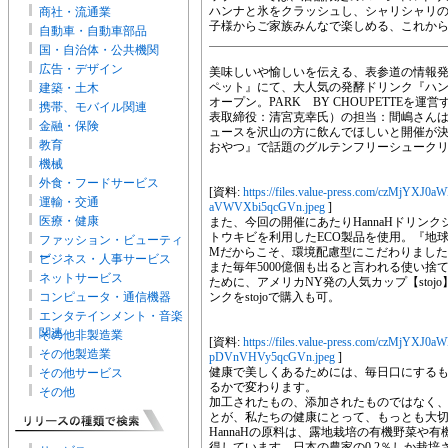
ハンナと氷をクラッシュし、シャリシャリ
商社・流通業
子様からご家族みんなで楽しめる、これか
自動車・自動車部品
国・自治体・公共機関
広告・デザイン
美味しいや愉しいを伝える、表参道の情報発信空間
ペット』にて、大人気の発酵ドリンク『ハン
建築・土木
オープン。PARK BY CHOUPETTEを
携帯、モバイル関連
表取締役：清宮克幸氏）の担当：間嶋さん
金融・保険
ュースを沢山の方に飲んでほしいと開催が決
教育
おやつ』で話題のグルテンフリーシューク
機械
外食・フードサービス
[資料:
https://files.value-press.com/czM
運輸・交通
aVWVXbi5qcGVn.jpeg
]
医療・健康
また、今回の開催にあたりHannaHドリン
トウキビを利用したECO製品を使用。『地球
ファッション・ビューティ
Mだからこそ、環境配慮型にこだわりまし
ー
ビジネス・人事サービス
また毎年5000億個も出ると言われる使い捨
ネットサービス
ために、アメリカNY発の人気カップ【sto
コンピュータ・通信機器
ンクをstojoで購入も可。
エンタテインメント・音楽
関連
その他非製造業
[資料:
https://files.value-press.com/czM
その他製造業
pDVnVHVy5qcGVn.jpeg
]
健康で美しくあるためには、毎日口にする
その他サービス
るかで変わります。
その他
加工されたもの、添加されたものではなく
とが、私たちの健康にとって、もっとも大
HannaHの原料は、露地栽培の有機野菜や
得しています。日本の農家の0.2％しか栽