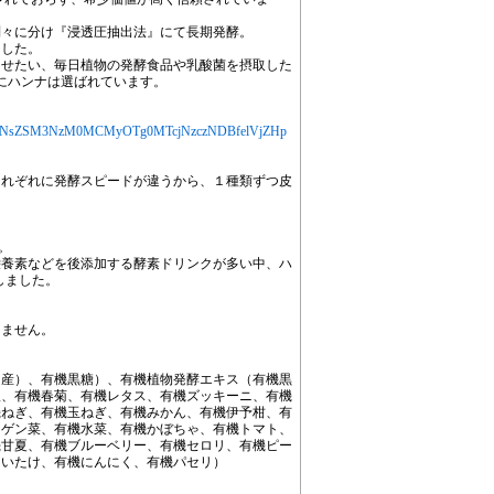
別々に分け『浸透圧抽出法』にて長期発酵。
ました。
させたい、毎日植物の発酵食品や乳酸菌を摂取した
にハンナは選ばれています。
jYXJ0aWNsZSM3NzM0MCMyOTg0MTcjNzczNDBfelVjZHp
それぞれに発酵スピードが違うから、１種類ずつ皮
。
栄養素などを後添加する酵素ドリンクが多い中、ハ
しました。
ません。
コ産）、有機黒糖）、有機植物発酵エキス（有機黒
根、有機春菊、有機レタス、有機ズッキーニ、有機
機ねぎ、有機玉ねぎ、有機みかん、有機伊予柑、有
ンゲン菜、有機水菜、有機かぼちゃ、有機トマト、
機甘夏、有機ブルーベリー、有機セロリ、有機ピー
しいたけ、有機にんにく、有機パセリ）