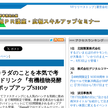
VFリリーストップ
|
運営会社
1位 北陸製菓株式会社
するどいまえばのポケモンた
ンペーン
]
が大集合！「いかりのまえー
ー」8月3日より登場！
2位 株式会社デジタルコマ
カラダのことを本気で考
ス
【48時間限定】SOD30周年 1
ドリンク『有機植物発酵
円セールで対象20商品が100
に【7月15日から7月17日ま
ポップアップSHOP
3位 涙活事務局
してファスティングにも人気のハンナを気軽に飲め
7月17日(漫画の日)に“泣ける
（日）まで期間限定で開催。表参道交差点から徒歩1
画50タイトル”を紹介して泣
E パークバイシュペットにて3日間開催されるポップア
やすい体質に変えるイベント
ンクも登場。『HannaHフローズンスムージー』は