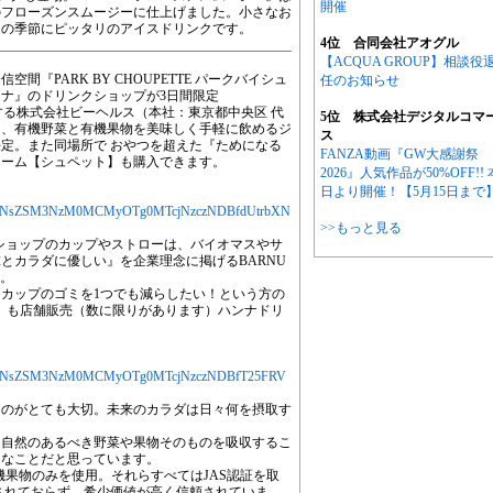
開催
のフローズンスムージーに仕上げました。小さなお
らの季節にピッタリのアイスドリンクです。
4位 合同会社アオグル
【ACQUA GROUP】相談役
『PARK BY CHOUPETTE パークバイシュ
任のお知らせ
ナ』のドリンクショップが3日間限定
運営する株式会社ビーヘルス（本社：東京都中央区 代
5位 株式会社デジタルコマ
は、有機野菜と有機果物を美味しく手軽に飲めるジ
ス
定。また同場所で おやつを超えた『ためになる
FANZA動画『GW大感謝祭
リーム【シュペット】も購入できます。
2026』人気作品が50%OFF!! 
日より開催！【5月15日まで
jYXJ0aWNsZSM3NzM0MCMyOTg0MTcjNzczNDBfdUtrbXN
>>もっと見る
クショップのカップやストローは、バイオマスやサ
とカラダに優しい』を企業理念に掲げるBARNU
た。
てカップのゴミを1つでも減らしたい！という方の
jo】も店舗販売（数に限りがあります）ハンナドリ
jYXJ0aWNsZSM3NzM0MCMyOTg0MTcjNzczNDBfT25FRV
ものがとても大切。未来のカラダは日々何を摂取す
、自然のあるべき野菜や果物そのものを吸収するこ
切なことだと思っています。
有機果物のみを使用。それらすべてはJAS認証を取
培されておらず、希少価値が高く信頼されていま