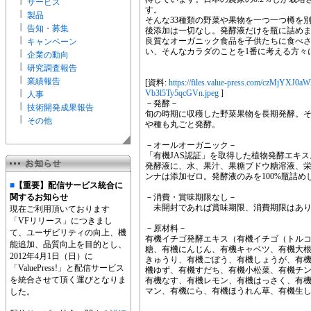
サービス
す。
製品
そんな33種類の野菜や果物を一つ一つ樽を
告知・募集
後添加は一切なし。発酵液だけを瓶に詰め
良質なオーガニック食品を子供たちに食べ
キャンペーン
い、そんなカラダのことを1番に考える方々
企業の動向
研究調査報告
業績報告
[資料:
https://files.value-press.com/czM
Vb3l5Ty5qcGVn.jpeg
]
人事
－発酵－
技術開発成果報告
旬の時期に収穫した野菜果物を長期発酵。
その他
や種も丸ごと発酵。
－オールオーガニック－
「有機JAS認証」を取得した植物発酵エキス
発酵液に、水、果汁、果糖ブドウ糖溶液、
ンナは添加ゼロ。発酵液のみを100%瓶詰め
■
【重要】配信サービス統合に
関するお知らせ
－消費・賞味期限なし－
未開封であれば賞味期限、消費期限はあり
現在ご利用頂いております
「VFリリース」につきまし
－原材料－
て、ユーザビリティの向上、機
有機イチゴ発酵エキス（有機イチゴ（トル
能追加、品質向上を目的とし、
糖、有機にんじん、有機キャベツ、有機大
2012年4月1日（日）に
きゅうり、有機ごぼう、有機しょうが、有
「ValuePress!」と配信サービス
機ゆず、有機すだち、有機小松菜、有機チ
を統合させて頂く運びとなりま
有機なす、有機レモン、有機はっさく、有
マン、有機にら、有機ほうれん草、有機生
した。