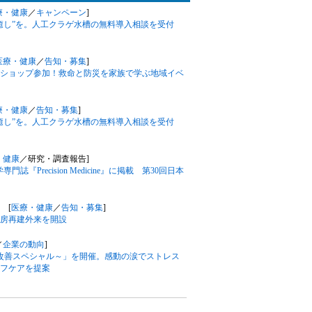
療・健康
／
キャンペーン
]
癒し”を。人工クラゲ水槽の無料導入相談を受付
医療・健康
／
告知・募集
]
ャンショップ参加！救命と防災を家族で学ぶ地域イベ
療・健康
／
告知・募集
]
癒し”を。人工クラゲ水槽の無料導入相談を受付
・健康
／研究・調査報告]
誌『Precision Medicine』に掲載 第30回日本
 [
医療・健康
／
告知・募集
]
房再建外来を開設
／
企業の動向
]
眠改善スペシャル～」を開催。感動の涙でストレス
フケアを提案