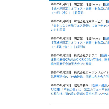
2026年08月05日 想芸館 浮遊Factory [
医
【栃木県限定】オフィス・医療・飲食店に“
（～9/4〈金〉）｜想芸館
2026年08月04日 有限会社九南サービス [
「命をつなぐ体験フェス2026」にタマチ
ントを応援
2026年07月29日 想芸館 浮遊Factory [
医
【茨城県限定】オフィス・医療・飲食店に“
（～8/28〈金〉）｜想芸館
2026年07月28日 株式会社アジアス [
医療
波動治療機QPA/AWG ORIGINの可能性、医学専門
統合医療学会埼玉大会でも発表
2026年07月23日 株式会社ローズクリエイト
乳房再建後の「外来難民」問題に向き合う乳
2026年07月22日 涙活事務局 [
医療・健康
7月23日「不眠の日」に「涙活カフェ～不
を和らげ、質の良い睡眠を目指す新しいセル