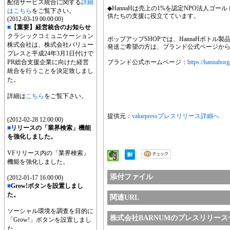
配信サービス統合に関する
詳細
◆HannaHは売上の1%を認定NPO法人ゴ
はこちら
をご覧下さい。
供たちの支援に役立てています。
(2012-03-19 00:00:00)
■
【重要】経営統合のお知らせ
クラシックコミュニケーション
ポップアップSHOPでは、HannaHボトル
株式会社は、株式会社バリュー
発送ご希望の方は、ブランド公式ページか
プレスと平成24年3月1日付けで
PR総合支援企業に向けた経営
ブランド公式ホームページ：
https://hannahor
統合を行うことを決定致しまし
た。
詳細は
こちら
をご覧下さい。
提供元：
valuepressプレスリリース詳細へ
(2012-02-28 12:00:00)
■
リリースの「業界検索」機能
を強化しました。
VFリリース内の「業界検索」
機能を強化しました。
添付ファイル
(2012-01-17 16:00:00)
■
Grow!ボタンを設置しまし
た。
関連URL
ソーシャル環境を調査を目的に
株式会社BARNUMのプレスリリース
「Grow!」ボタンを設置しまし
た。