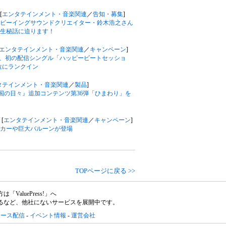
[
エンタテインメント・音楽関連
／
告知・募集
]
ビーイングサウンドクリエイター・鈴木浩之さん
生秘話に迫ります！
エンタテインメント・音楽関連
／
キャンペーン
]
由、初の配信シングル「ハッピービートセッショ
59位にランクイン
タテインメント・音楽関連
／
製品
]
王国の日々』追加コンテンツ第36弾「ひまわり」を
[
エンタテインメント・音楽関連
／
キャンペーン
]
ッカーや巨大バルーンが登場
TOPページに戻る >>
aluePress!」へ
るなど、他社にないサービスを展開中です。
リース配信
-
イベント情報
-
運営会社