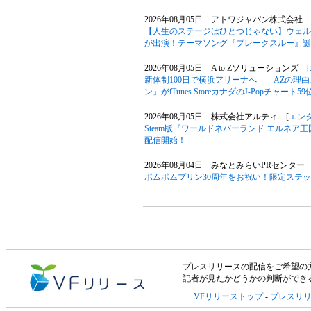
2026年08月05日 アトワジャパン株式会社 
【人生のステージはひとつじゃない】ウェル
が出演！テーマソング『ブレークスルー』誕
2026年08月05日 A to Zソリューションズ [
新体制100日で横浜アリーナへ――AZの理
ン」がiTunes StoreカナダのJ-Popチャート
2026年08月05日 株式会社アルティ [
エン
Steam版『ワールドネバーランド エルネア
配信開始！
2026年08月04日 みなとみらいPRセンター 
ポムポムプリン30周年をお祝い！限定ステ
プレスリリースの配信をご希望の方は「V
記者が見たかどうかの判断ができ
VFリリーストップ
-
プレスリ