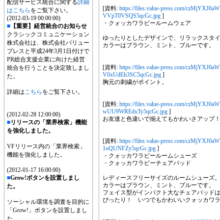
配信サービス統合に関する
詳細
[資料:
https://files.value-press.com/cz
はこちら
をご覧下さい。
VVpT0VSQS5qcGc.jpg
]
(2012-03-19 00:00:00)
・クォッカワラビールームウェア
■
【重要】経営統合のお知らせ
クラシックコミュニケーション
ゆったりとしたデザインで、リラックスタ
株式会社は、株式会社バリュー
カラーはブラウン、ミント、ブルーです。
プレスと平成24年3月1日付けで
PR総合支援企業に向けた経営
[資料:
https://files.value-press.com/cz
統合を行うことを決定致しまし
V0xUdEh3SC5qcGc.jpg
]
た。
胸元の刺繍がポイント。
詳細は
こちら
をご覧下さい。
[資料:
https://files.value-press.com/cz
wUU9WREdxTy5qcGc.jpg
]
(2012-02-28 12:00:00)
お友達と色違いで揃えてもかわいさアップ
■
リリースの「業界検索」機能
を強化しました。
[資料:
https://files.value-press.com/czM
VFリリース内の「業界検索」
1oQUNFZy5qcGc.jpg
]
機能を強化しました。
・クォッカワラビールームシューズ
・クォッカワラビーチェアパッド
(2012-01-17 16:00:00)
■
Grow!ボタンを設置しまし
レディースフリーサイズのルームシューズ。
カラーはブラウン、ミント、ブルーです。
た。
フェイス型がインパクト大なチェアパッド
ぴったり！ いつでもかわいいクォッカワ
ソーシャル環境を調査を目的に
「Grow!」ボタンを設置しまし
た。