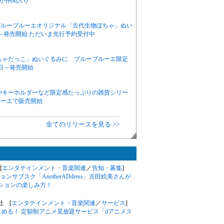
作が仲間入り
ブルーブルーエオリジナル「古代生物ぽちゃ」ぬい
～発売開始 ただいま先行予約受付中
ちゃだっこ」ぬいぐるみに ブルーブルーエ限定
日～発売開始
チやキーホルダーなど限定感たっぷりの雑貨シリー
ルーエで販売開始
全てのリリースを見る >>
[
エンタテインメント・音楽関連
／
告知・募集
]
ブスク「AnotherADdress」古田絵美さんが
ッションの楽しみ方！
会社 [
エンタテインメント・音楽関連
／
サービス
]
しめる！ 定額制アニメ見放題サービス「dアニメス