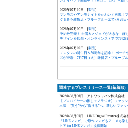
ン」イベント開催中！ 7月22日（水）～新
2026年07月10日 [
製品
]
マンモスやアンモナイトをかわいく再現！
ぐるみを雑貨店・ブルーブルーエで7月28日
2026年07月09日 [
製品
]
予約分完売！ 土偶＆メジェドが大きな「ぽ
デザインを店舗・オンラインストアで7月28
2026年07月07日 [
製品
]
ノンタンの誕生日＆50周年を記念！ ポー
ズが登場 7月7日（火）雑貨店・ブルーブ
関連するプレスリリース一覧(新着順)
2026年08月06日 アトワジャパン株式会社 
【プロバイヤーの推しモノラジオ】ファッションサ
出演！“買う”から“借りる”へ、新しいファ
2026年08月05日 LINE Digital Frontier株式
「LINEマンガ」で原作マンガもアニメも楽
トア for LINEマンガ」提供開始