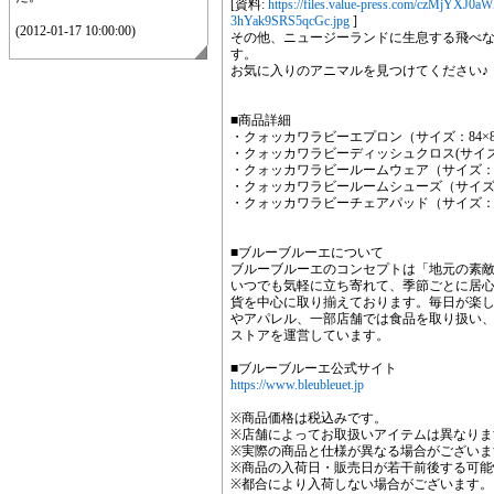
[資料:
https://files.value-press.com/cz
3hYak9SRS5qcGc.jpg
]
(2012-01-17 10:00:00)
その他、ニュージーランドに生息する飛べな
す。
お気に入りのアニマルを見つけてください♪
■商品詳細
・クォッカワラビーエプロン（サイズ：84×83c
・クォッカワラビーディッシュクロス(サイズ：30
・クォッカワラビールームウェア（サイズ：レ
・クォッカワラビールームシューズ（サイズ：
・クォッカワラビーチェアパッド（サイズ：35×3
■ブルーブルーエについて
ブルーブルーエのコンセプトは「地元の素
いつでも気軽に立ち寄れて、季節ごとに居
貨を中心に取り揃えております。毎日が楽
やアパレル、一部店舗では食品を取り扱い、
ストアを運営しています。
■ブルーブルーエ公式サイト
https://www.bleubleuet.jp
※商品価格は税込みです。
※店舗によってお取扱いアイテムは異なりま
※実際の商品と仕様が異なる場合がございま
※商品の入荷日・販売日が若干前後する可能
※都合により入荷しない場合がございます。