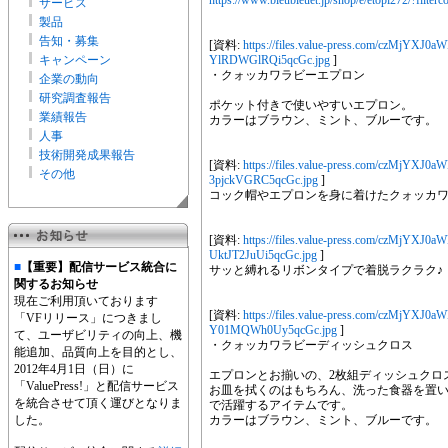
https://www.bleubleuet.jp/shop/e/etopi272/?filter
サービス
製品
告知・募集
[資料:
https://files.value-press.com/cz
キャンペーン
YlRDWGlRQi5qcGc.jpg
]
・クォッカワラビーエプロン
企業の動向
研究調査報告
ポケット付きで使いやすいエプロン。
業績報告
カラーはブラウン、ミント、ブルーです。
人事
技術開発成果報告
[資料:
https://files.value-press.com/cz
その他
3pjckVGRC5qcGc.jpg
]
コック帽やエプロンを身に着けたクォッカ
[資料:
https://files.value-press.com/cz
UktJT2JuUi5qcGc.jpg
]
■
【重要】配信サービス統合に
サッと縛れるリボンタイプで着脱ラクラク♪
関するお知らせ
現在ご利用頂いております
[資料:
https://files.value-press.com/cz
「VFリリース」につきまし
Y01MQWh0Uy5qcGc.jpg
]
て、ユーザビリティの向上、機
・クォッカワラビーディッシュクロス
能追加、品質向上を目的とし、
2012年4月1日（日）に
エプロンとお揃いの、2枚組ディッシュクロ
「ValuePress!」と配信サービス
お皿を拭くのはもちろん、洗った食器を置
を統合させて頂く運びとなりま
で活躍するアイテムです。
した。
カラーはブラウン、ミント、ブルーです。