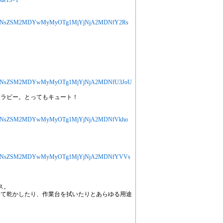
code13=1
MjYXJ0aWNsZSM2MDYwMyMyOTg1MjYjNjA2MDNfY2Rs
MjYXJ0aWNsZSM2MDYwMyMyOTg1MjYjNjA2MDNfU3JoU
ワラビー。とってもキュート！
MjYXJ0aWNsZSM2MDYwMyMyOTg1MjYjNjA2MDNfVkho
MjYXJ0aWNsZSM2MDYwMyMyOTg1MjYjNjA2MDNfYVVs
ス。
いて乾かしたり、作業台を拭いたりとあらゆる用途