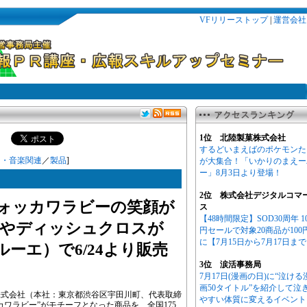
VFリリーストップ
|
運営会社
1位 北陸製菓株式会社
するどいまえばのポケモンた
ト・音楽関連
／
製品
]
が大集合！「いかりのまえー
ー」8月3日より登場！
2位 株式会社デジタルコマ
ォッカワラビーの笑顔が
ス
【48時間限定】SOD30周年 1
やディッシュクロスが
円セールで対象20商品が100
に【7月15日から7月17日ま
ーブルーエ）で6/24より販売
3位 涙活事務局
7月17日(漫画の日)に“泣ける
画50タイトル”を紹介して泣
株式会社（本社：東京都渋谷区宇田川町、代表取締
やすい体質に変えるイベント
ワラビー”がモチーフとなった商品を、全国175