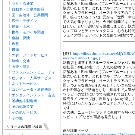
商社・流通業
店舗ある「Bleu Bleuet（ブルーブルーエ
販売いたします。どれもブルーブルーエオ
自動車・自動車部品
クォッカワラビーは、オーストラリアのご
国・自治体・公共機関
間。笑っているような口元から「世界一幸せ
広告・デザイン
で人気が集まりました。今回の新商品は、
ほしい、という想いから誕生しました。販
建築・土木
なエプロンとディッシュクロス、おうち時
携帯、モバイル関連
フェイス型チェアパッドの全部で5種類です
金融・保険
教育
機械
[資料:
https://files.value-press.com/cz
外食・フードサービス
mxaTWZOby5qcGc.jpg
]
運輸・交通
雑貨店を運営するブルーブルーエジャパン
医療・健康
役社長：神山邦雄）は、人気の動物“クォッカ
店舗ある「Bleu Bleuet（ブルーブルーエ
ファッション・ビューティ
販売いたします。どれもブルーブルーエオ
ー
ビジネス・人事サービス
クォッカワラビーは、オーストラリアのご
ネットサービス
間。つぶらな瞳がかわいらしく、いつも笑
コンピュータ・通信機器
われSNSなどで話題となり、世界中で人気
ワラビーの笑顔にいつでも癒されてほしい
エンタテインメント・音楽
販売ラインナップは、料理をするのが楽し
関連
その他非製造業
時間にぴったりなルームウェアとスリッパ、
その他製造業
です。
その他サービス
その他、ニュージーランドに生息する飛べな
シビロコウ”などの商品も発売します。
その他
商品詳細ページ