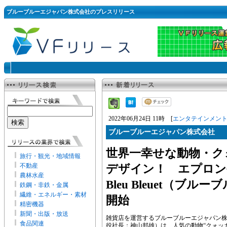
ブルーブルーエジャパン株式会社のプレスリリース
2022年06月24日 11時 [
エンタテインメン
ブルーブルーエジャパン株式会社
世界一幸せな動物・ク
旅行・観光・地域情報
不動産
デザイン！ エプロン
農林水産
Bleu Bleuet（ブル
鉄鋼・非鉄・金属
繊維・エネルギー・素材
開始
精密機器
新聞・出版・放送
雑貨店を運営するブルーブルーエジャパン
食品関連
役社長：神山邦雄）は、人気の動物“クォッカ