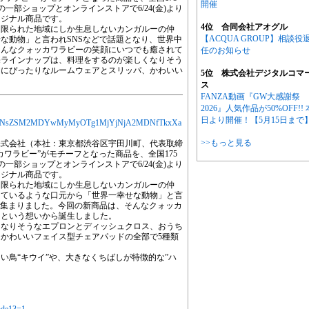
開催
）」の一部ショップとオンラインストアで6/24(金)より
リジナル商品です。
4位 合同会社アオグル
く限られた地域にしか生息しないカンガルーの仲
【ACQUA GROUP】相談役
な動物」と言われSNSなどで話題となり、世界中
そんなクォッカワラビーの笑顔にいつでも癒されて
任のお知らせ
売ラインナップは、料理をするのが楽しくなりそう
間にぴったりなルームウェアとスリッパ、かわいい
5位 株式会社デジタルコマ
。
ス
FANZA動画『GW大感謝祭
2026』人気作品が50%OFF!! 
日より開催！【5月15日まで
MjYXJ0aWNsZSM2MDYwMyMyOTg1MjYjNjA2MDNfTkxXa
>>もっと見る
株式会社（本社：東京都渋谷区宇田川町、代表取締
ワラビー”がモチーフとなった商品を、全国175
）」の一部ショップとオンラインストアで6/24(金)より
リジナル商品です。
く限られた地域にしか生息しないカンガルーの仲
っているような口元から「世界一幸せな動物」と言
が集まりました。今回の新商品は、そんなクォッカ
、という想いから誕生しました。
くなりそうなエプロンとディッシュクロス、おうち
かわいいフェイス型チェアパッドの全部で5種類
い鳥“キウイ”や、大きなくちばしが特徴的な”ハ