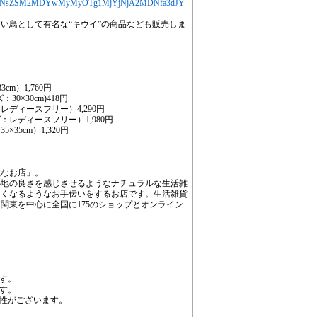
MjYXJ0aWNsZSM2MDYwMyMyOTg1MjYjNjA2MDNfa3dJY
い鳥として有名な“キウイ”の商品なども販売しま
m）1,760円
×30cm)418円
ディースフリー）4,290円
レディースフリー）1,980円
5cm）1,320円
敵なお店」。
心地の良さを感じさせるようなナチュラルな生活雑
しくなるようなお手伝いをするお店です。生活雑貨
関東を中心に全国に175のショップとオンライン
す。
す。
性がございます。