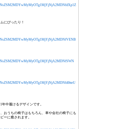
MjYXJ0aWNsZSM2MDYwMyMyOTg1MjYjNjA2MDNfdXp1Z
イムにぴったり！
MjYXJ0aWNsZSM2MDYwMyMyOTg1MjYjNjA2MDNfVENB
MjYXJ0aWNsZSM2MDYwMyMyOTg1MjYjNjA2MDNfSWN
！
jYXJ0aWNsZSM2MDYwMyMyOTg1MjYjNjA2MDNfd0tteU
1年中履けるデザインです。
は、おうちの椅子はもちろん、車や会社の椅子にも
ラビーに癒されます。