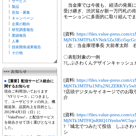
サービス
当金庫では今後も、経済の発展に
製品
受け継ぎ、渋沢翁が新一万円札の
告知・募集
モーションに多面的に取り組んで
キャンペーン
企業の動向
研究調査報告
[資料:
https://files.value-press
業績報告
MjNTk3MTFfaXVNek5Za3lEci5qcGc
人事
（左：当金庫理事長 大前孝太郎 
技術開発成果報告
その他
〇表彰対象の一例
?しぶさわくんデザインキャッシュ
[資料:
https://files.value-press
■
【重要】配信サービス統合に
MjNTk3MTFfa1NFa2NLZERKYy5wb
関するお知らせ
現在ご利用頂いております
?店頭デジタルサイネージでのお取
「VFリリース」につきまし
介
て、ユーザビリティの向上、機
能追加、品質向上を目的とし、
2012年4月1日（日）に
[資料:
https://files.value-press
「ValuePress!」と配信サービス
MjNTk3MTFfQnRRQ1lYenhnWC5qcG
を統合させて頂く運びとなりま
?「城北でつみたて投信 しぶさわ
した。
シ