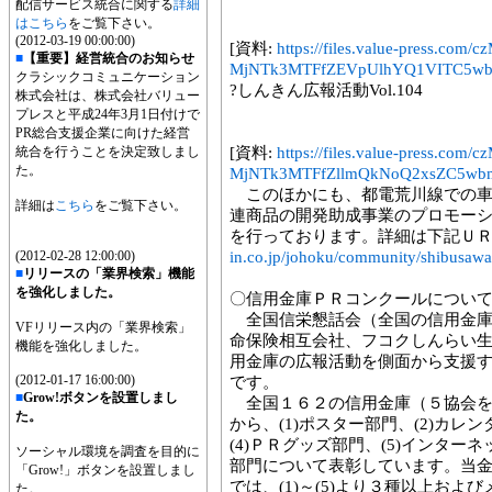
配信サービス統合に関する
詳細
はこちら
をご覧下さい。
(2012-03-19 00:00:00)
[資料:
https://files.value-press
■
【重要】経営統合のお知らせ
MjNTk3MTFfZEVpUlhYQ1VITC5wb
クラシックコミュニケーション
?しんきん広報活動Vol.104
株式会社は、株式会社バリュー
プレスと平成24年3月1日付けで
PR総合支援企業に向けた経営
統合を行うことを決定致しまし
[資料:
https://files.value-press
た。
MjNTk3MTFfZllmQkNoQ2xsZC5wbm
このほかにも、都電荒川線での車
詳細は
こちら
をご覧下さい。
連商品の開発助成事業のプロモー
を行っております。詳細は下記Ｕ
(2012-02-28 12:00:00)
in.co.jp/johoku/community/shibusawa
■
リリースの「業界検索」機能
を強化しました。
〇信用金庫ＰＲコンクールについ
全国信栄懇話会（全国の信用金庫
VFリリース内の「業界検索」
命保険相互会社、フコクしんらい
機能を強化しました。
用金庫の広報活動を側面から支援
(2012-01-17 16:00:00)
です。
■
Grow!ボタンを設置しまし
全国１６２の信用金庫（５協会を
た。
から、(1)ポスター部門、(2)カレ
(4)ＰＲグッズ部門、(5)インター
ソーシャル環境を調査を目的に
部門について表彰しています。当金
「Grow!」ボタンを設置しまし
では、(1)～(5)より３種以上お
た。