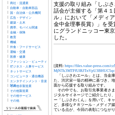
商社・流通業
支援の取り組み「しぶさ
自動車・自動車部品
話会が主催する「第４１
国・自治体・公共機関
ル」において「メディア
広告・デザイン
建築・土木
金中金理事長賞）」を受
携帯、モバイル関連
にグランドニッコー東京
金融・保険
した。
教育
機械
外食・フードサービス
運輸・交通
医療・健康
ファッション・ビューティ
[資料:
https://files.value-press
ー
ビジネス・人事サービス
MjNTk3MTFfUlRJTnVpU3BHUC5qcG
ネットサービス
「しぶさわエール」とは、当金庫
コンピュータ・通信機器
た、渋沢栄一翁の精神に基づき、
エンタテインメント・音楽
面から応援する取り組みです。
関連
その他非製造業
その中でも、お取引先事業者さま
その他製造業
ジタルサイネージでご紹介したり
その他サービス
ー「しぶさわくん」を用いて、キ
その他
ど、多様なＰＲツール・メディア
ている点が、今回の表彰につなが