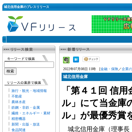
城北信用金庫のプレスリリース
2022年07月08日 11時 [
金融・保険
／
企業
城北信用金庫
「第４１回 信用
旅行・観光・地域情報
不動産
ル」にて当金庫
農林水産
鉄鋼・非鉄・金属
ル」が最優秀賞
繊維・エネルギー・素材
精密機器
新聞・出版・放送
城北信用金庫（理事長
食品関連