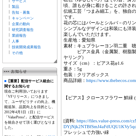
サービス
頃、誰もが身に着けることの許さ
製品
伝統工芸「つまみ細工」を、独自
告知・募集
です。
キャンペーン
花の芯にはパールとシルバ－のリ
企業の動向
シンプルなデザインは和装にも洋
研究調査報告
楽しんでいただけます。
業績報告
生産地：愛知県
人事
素材：キュプラレーヨン羽二重 
技術開発成果報告
ピアス金具（金属製、樹脂製、
その他
ヤリング）
サイズ（cm）：ピアス花φ1.6
重さ：5g
包装：クリアボックス
商品詳細：
https://www.thebecos.com
■
【重要】配信サービス統合に
関するお知らせ
現在ご利用頂いております
「VFリリース」につきまし
【ピアス】クロースフラワー 鮮緑 (
て、ユーザビリティの向上、機
能追加、品質向上を目的とし、
2012年4月1日（日）に
「ValuePress!」と配信サービス
[資料:
https://files.value-press
を統合させて頂く運びとなりま
DYjNjk2NTBfSmJ4aFdUQU1KVy5qc
した。
フレッシュで力強い緑