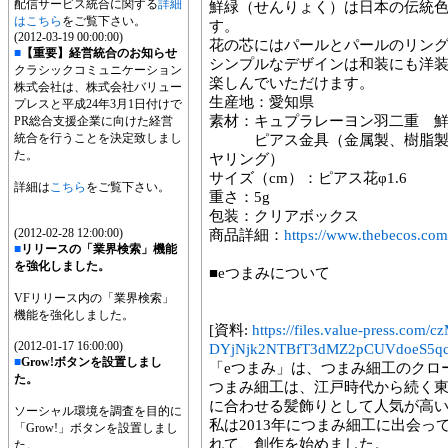
配信サービス統合に関する
詳細
鮮緑（せんりょく）は日本の伝統
はこちら
をご覧下さい。
す。
(2012-03-19 00:00:00)
花の芯にはパールとパールのリン
■
【重要】経営統合のお知らせ
シンプルなデザインは和装にも洋
クラシックコミュニケーション
楽しんでいただけます。
株式会社は、株式会社バリュー
生産地：愛知県
プレスと平成24年3月1日付けで
素材：キュプラレーヨン羽二重 
PR総合支援企業に向けた経営
統合を行うことを決定致しまし
ピアス金具（金属製、樹脂製、
た。
ヤリング）
サイズ（cm）：ピアス花φ1.6
詳細は
こちら
をご覧下さい。
重さ：5g
包装：クリアボックス
(2012-02-28 12:00:00)
商品詳細：
https://www.thebecos.com
■
リリースの「業界検索」機能
を強化しました。
■eつまみについて
VFリリース内の「業界検索」
機能を強化しました。
[資料:
https://files.value-press
(2012-01-17 16:00:00)
DYjNjk2NTBfT3dMZ2pCUVdoeS5qc
■
Grow!ボタンを設置しまし
「eつまみ」は、つまみ細工のクロ
た。
つまみ細工は、江戸時代から続く
に合わせる髪飾りとして人気が高
ソーシャル環境を調査を目的に
私は2013年につまみ細工に出会
「Grow!」ボタンを設置しまし
れて、創作を始めました。
た。