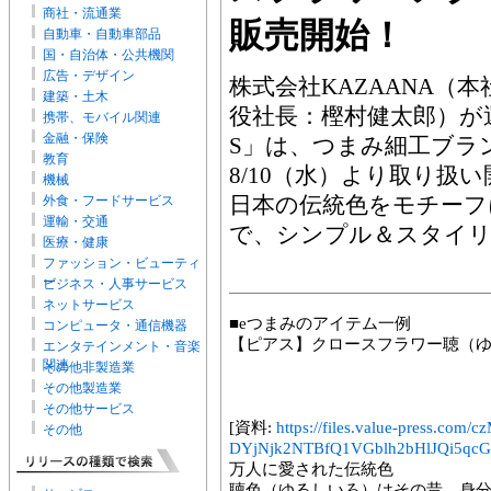
商社・流通業
販売開始！
自動車・自動車部品
国・自治体・公共機関
広告・デザイン
株式会社KAZAANA（
建築・土木
役社長：樫村健太郎）が運
携帯、モバイル関連
金融・保険
S」は、つまみ細工ブラ
教育
8/10（水）より取り扱
機械
日本の伝統色をモチーフ
外食・フードサービス
運輸・交通
で、シンプル＆スタイ
医療・健康
ファッション・ビューティ
ー
ビジネス・人事サービス
ネットサービス
■eつまみのアイテム一例
コンピュータ・通信機器
【ピアス】クロースフラワー聴（ゆ
エンタテインメント・音楽
関連
その他非製造業
その他製造業
その他サービス
[資料:
https://files.value-press
その他
DYjNjk2NTBfQ1VGblh2bHlJQi5qcGc
万人に愛された伝統色
聴色（ゆるしいろ）はその昔、身