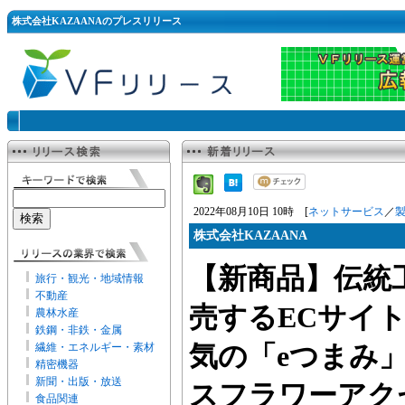
株式会社KAZAANAのプレスリリース
2022年08月10日 10時 [
ネットサービス
／
株式会社KAZAANA
【新商品】伝統
旅行・観光・地域情報
不動産
売するECサイト
農林水産
鉄鋼・非鉄・金属
繊維・エネルギー・素材
気の「eつまみ
精密機器
新聞・出版・放送
スフラワーアク
食品関連