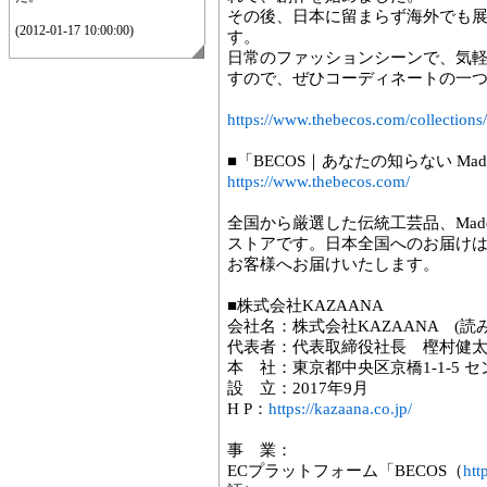
その後、日本に留まらず海外でも
(2012-01-17 10:00:00)
す。
日常のファッションシーンで、気
すので、ぜひコーディネートの一
https://www.thebecos.com/collections/
■「BECOS｜あなたの知らない Made
https://www.thebecos.com/
全国から厳選した伝統工芸品、Made 
ストアです。日本全国へのお届け
お客様へお届けいたします。
■株式会社KAZAANA
会社名：株式会社KAZAANA (読
代表者：代表取締役社長 樫村健
本 社：東京都中央区京橋1-1-5 
設 立：2017年9月
H P：
https://kazaana.co.jp/
事 業：
ECプラットフォーム「BECOS（
htt