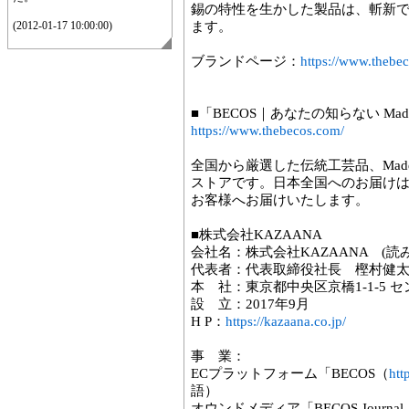
錫の特性を生かした製品は、斬新
(2012-01-17 10:00:00)
ます。
ブランドページ：
https://www.thebe
■「BECOS｜あなたの知らない Made
https://www.thebecos.com/
全国から厳選した伝統工芸品、Made 
ストアです。日本全国へのお届け
お客様へお届けいたします。
■株式会社KAZAANA
会社名：株式会社KAZAANA (読
代表者：代表取締役社長 樫村健
本 社：東京都中央区京橋1-1-5 
設 立：2017年9月
H P：
https://kazaana.co.jp/
事 業：
ECプラットフォーム「BECOS（
htt
語）
オウンドメディア「BECOS Journal