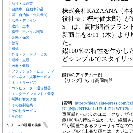
商社・流通業
自動車・自動車部品
株式会社KAZAANA（
国・自治体・公共機関
役社長：樫村健太郎）が運
広告・デザイン
S」は、高岡銅器ブラン
建築・土木
携帯、モバイル関連
新商品を8/11（木）よ
金融・保険
た。
教育
機械
錫100％の特性を生か
外食・フードサービス
どシンプルでスタイリ
運輸・交通
医療・健康
ファッション・ビューティ
能作のアイテム一例
ー
ビジネス・人事サービス
【リング】Aya | 高岡銅器
ネットサービス
コンピュータ・通信機器
エンタテインメント・音楽
関連
その他非製造業
[資料:
https://files.value-press
その他製造業
DUjNjk2NTBfalJxU3pLZUxWRC5qcG
その他サービス
重厚感たっぷりのユニークなデザ
その他
錫100％の特性を生かした、繊細
径が調整できるフリーサイズなの
シンプルで上品な輝きは、カジュ