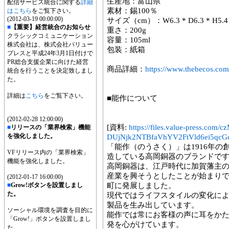
生産地：富山県
配信サービス統合に関する
詳細
素材：錫100％
はこちら
をご覧下さい。
(2012-03-19 00:00:00)
サイズ（cm）：W6.3 * D6.3 * H5.4
■
【重要】経営統合のお知らせ
重さ：200g
クラシックコミュニケーション
容量：105ml
株式会社は、株式会社バリュー
包装：紙箱
プレスと平成24年3月1日付けで
PR総合支援企業に向けた経営
商品詳細：
https://www.thebecos.com
統合を行うことを決定致しまし
た。
詳細は
こちら
をご覧下さい。
■能作について
(2012-02-28 12:00:00)
[資料:
https://files.value-press
■
リリースの「業界検索」機能
を強化しました。
DUjNjk2NTBfaVhYV2FtVld6ei5qcGc
「能作（のうさく）」は1916年
VFリリース内の「業界検索」
造している高岡銅器のブランドで
機能を強化しました。
高岡銅器は、江戸時代に加賀藩主
産業を興そうとしたことが始まり
(2012-01-17 16:00:00)
■
Grow!ボタンを設置しまし
町に発展しました。
た。
現代ではライフスタイルの変化に
製品を生み出しています。
ソーシャル環境を調査を目的に
能作では常にお客様の声に耳をか
「Grow!」ボタンを設置しまし
発を心がけています。
た。