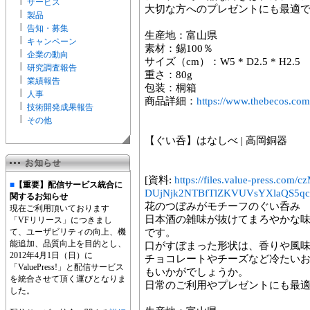
サービス
大切な方へのプレゼントにも最適
製品
告知・募集
生産地：富山県
キャンペーン
素材：錫100％
企業の動向
サイズ（cm）：W5 * D2.5 * H2.5
研究調査報告
重さ：80g
業績報告
包装：桐箱
人事
商品詳細：
https://www.thebecos.com
技術開発成果報告
その他
【ぐい呑】はなしべ | 高岡銅器
[資料:
https://files.value-press
■
【重要】配信サービス統合に
DUjNjk2NTBfTlZKVUVsYXlaQS5qc
関するお知らせ
花のつぼみがモチーフのぐい呑み
現在ご利用頂いております
日本酒の雑味が抜けてまろやかな味
「VFリリース」につきまし
て、ユーザビリティの向上、機
です。
能追加、品質向上を目的とし、
口がすぼまった形状は、香りや風
2012年4月1日（日）に
チョコレートやチーズなど冷たい
「ValuePress!」と配信サービス
もいかがでしょうか。
を統合させて頂く運びとなりま
日常のご利用やプレゼントにも最
した。