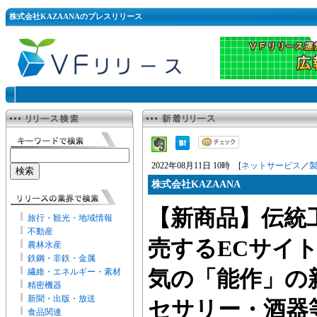
株式会社KAZAANAのプレスリリース
2022年08月11日 10時 [
ネットサービス
／
株式会社KAZAANA
【新商品】伝統
旅行・観光・地域情報
不動産
売するECサイト
農林水産
鉄鋼・非鉄・金属
繊維・エネルギー・素材
気の「能作」の
精密機器
新聞・出版・放送
セサリー・酒器
食品関連