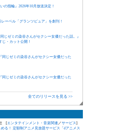
の指輪』2026年10月放送決定！
新レーベル「グランツピュア」を創刊！
ニメ『同じゼミの染谷さんがセクシー女優だった話。』
すじ・カット公開！
アニメ『同じゼミの染谷さんがセクシー女優だった
アニメ『同じゼミの染谷さんがセクシー女優だった
全てのリリースを見る >>
会社 [
エンタテインメント・音楽関連
／
サービス
]
しめる！ 定額制アニメ見放題サービス「dアニメス