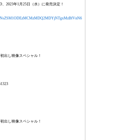
VD、2023年1月25日（水）に発売決定！
MjYXJ0aWNsZSM1ODEzMCMzMDQ2MDYjNTgxMzBfVnN6
で初出し映像スペシャル！
1323
で初出し映像スペシャル！