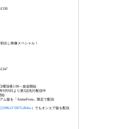
1330
で初出し映像スペシャル！
1347
週日曜深夜1:00～放送開始
22年9月9日より第1話先行配信中
信開始
版を「AnimeFesta」限定で配信
wVu2339KoV5M7GiB4tw
）でもオンエア版を配信