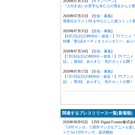
2026年07月31日 [
キャンペーン
]
『人付き合いが苦手な未亡人の雪女さんと呪い
2026年07月31日 [
告知・募集
]
彗星社がライトBLを中心とした紙コミック
2026年07月31日 [
告知・募集
]
【8月2日(日)25時00分～放送！】TVア
特番「第1話オーディオコメンタリー」あら
2026年07月24日 [
告知・募集
]
【7月26日(日)25時00分～放送！】TV
話。』第4話 あらすじ・先行カット公開！
2026年07月17日 [
告知・募集
]
【7月19日(日)25時00分～放送！】TV
話。』第3話 あらすじ・先行カット公開！
関連するプレスリリース一覧(新着順)
2026年08月05日 LINE Digital Frontier株式
「LINEマンガ」で原作マンガもアニメも楽
トア for LINEマンガ」提供開始