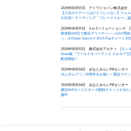
2026年08月05日 アトワジャパン株式会社 
【人生のステージはひとつじゃない】ウェル
が出演！テーマソング『ブレークスルー』誕
2026年08月05日 A to Zソリューションズ [
新体制100日で横浜アリーナへ――AZの理
ン」がiTunes StoreカナダのJ-Popチャート
2026年08月05日 株式会社アルティ [
エン
Steam版『ワールドネバーランド エルネア
配信開始！
2026年08月04日 みなとみらいPRセンター 
ポムポムプリン30周年をお祝い！限定ステ
2026年08月04日 みなとみらいPRセンター 
横浜DeNAベイスターズ観戦チケットが当たる
施中