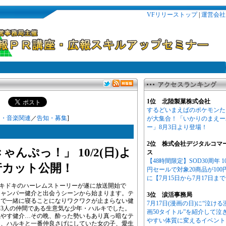
VFリリーストップ
|
運営会社
1位 北陸製菓株式会社
するどいまえばのポケモンた
ト・音楽関連
／
告知・募集
]
が大集合！「いかりのまえー
ー」8月3日より登場！
2位 株式会社デジタルコマ
んぷっ！」 10/2(日)よ
ス
【48時間限定】SOD30周年 1
行カット公開！
円セールで対象20商品が100
に【7月15日から7月17日ま
ドキドキのハーレムストーリーが遂に放送開始で
キャンパー健介と出会うシーンから始まります。テ
3位 涙活事務局
トで一緒に寝ることになりワクワクが止まらない健
7月17日(漫画の日)に“泣ける
3人の仲間である生意気な少年・ハルキでした。
画50タイトル”を紹介して泣
燃やす健介…その晩、酔った勢いもあり真っ暗なテ
やすい体質に変えるイベント
う、ハルキと一番仲良さげにしていた女の子、愛生