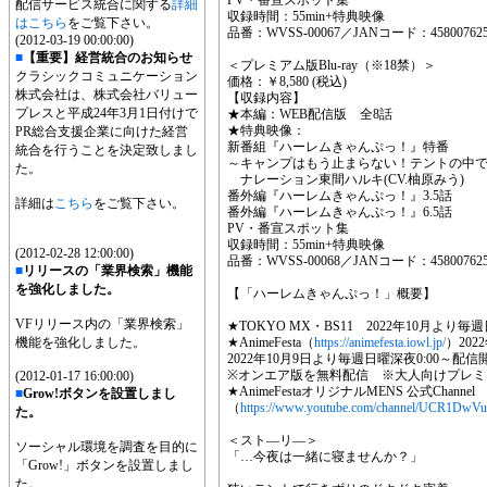
PV・番宣スポット集
配信サービス統合に関する
詳細
収録時間：55min+特典映像
はこちら
をご覧下さい。
品番：WVSS-00067／JANコード：458007625
(2012-03-19 00:00:00)
■
【重要】経営統合のお知らせ
＜プレミアム版Blu-ray（※18禁）＞
クラシックコミュニケーション
価格：￥8,580 (税込)
株式会社は、株式会社バリュー
【収録内容】
プレスと平成24年3月1日付けで
★本編：WEB配信版 全8話
★特典映像：
PR総合支援企業に向けた経営
新番組『ハーレムきゃんぷっ！』特番
統合を行うことを決定致しまし
～キャンプはもう止まらない！テントの中
た。
ナレーション東間ハルキ(CV.柚原みう)
番外編『ハーレムきゃんぷっ！』3.5話
詳細は
こちら
をご覧下さい。
番外編『ハーレムきゃんぷっ！』6.5話
PV・番宣スポット集
収録時間：55min+特典映像
(2012-02-28 12:00:00)
品番：WVSS-00068／JANコード：458007625
■
リリースの「業界検索」機能
を強化しました。
【「ハーレムきゃんぷっ！」概要】
VFリリース内の「業界検索」
★TOKYO MX・BS11 2022年10月より毎
機能を強化しました。
★AnimeFesta（
https://animefesta.iowl.jp/
）20
2022年10月9日より毎週日曜深夜0:00～配
※オンエア版を無料配信 ※大人向けプレミアム
(2012-01-17 16:00:00)
★AnimeFestaオリジナルMENS 公式Channel
■
Grow!ボタンを設置しまし
（
https://www.youtube.com/channel/UCR1D
た。
＜スト―リ―＞
ソーシャル環境を調査を目的に
「…今夜は一緒に寝ませんか？」
「Grow!」ボタンを設置しまし
た。