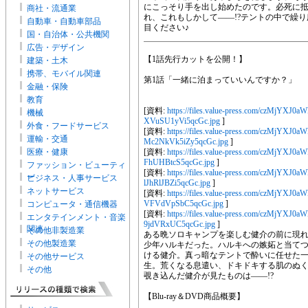
にこっそり手を出し始めたのです。必死に
商社・流通業
れ、これもしかして――!?テントの中で繰
自動車・自動車部品
目ください♪
国・自治体・公共機関
広告・デザイン
【1話先行カットを公開！】
建築・土木
携帯、モバイル関連
第1話「一緒に泊まっていいんですか？」
金融・保険
教育
[資料:
https://files.value-press.com/cz
機械
XVuSU1yVi5qcGc.jpg
]
外食・フードサービス
[資料:
https://files.value-press.com/cz
運輸・交通
Mc2NkVk5iZy5qcGc.jpg
]
医療・健康
[資料:
https://files.value-press.com/czM
FhUHBtcS5qcGc.jpg
]
ファッション・ビューティ
[資料:
https://files.value-press.com/cz
ー
ビジネス・人事サービス
lJhRlJBZi5qcGc.jpg
]
ネットサービス
[資料:
https://files.value-press.com/cz
VFVdVpSbC5qcGc.jpg
]
コンピュータ・通信機器
[資料:
https://files.value-press.com/czM
エンタテインメント・音楽
9jdVRxUC5qcGc.jpg
]
関連
その他非製造業
ある晩ソロキャンプを楽しむ健介の前に現れ
その他製造業
少年ハルキだった。ハルキへの嫉妬と当てつ
ける健介。真っ暗なテントで酔いに任せた
その他サービス
生。荒くなる息遣い、ドキドキする肌のぬ
その他
覗き込んだ健介が見たものは――!?
【Blu-ray＆DVD商品概要】