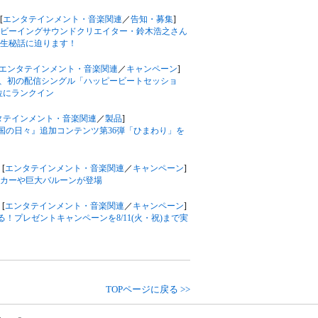
[
エンタテインメント・音楽関連
／
告知・募集
]
ビーイングサウンドクリエイター・鈴木浩之さん
生秘話に迫ります！
エンタテインメント・音楽関連
／
キャンペーン
]
由、初の配信シングル「ハッピービートセッショ
59位にランクイン
タテインメント・音楽関連
／
製品
]
王国の日々』追加コンテンツ第36弾「ひまわり」を
[
エンタテインメント・音楽関連
／
キャンペーン
]
ッカーや巨大バルーンが登場
[
エンタテインメント・音楽関連
／
キャンペーン
]
！プレゼントキャンペーンを8/11(火・祝)まで実
TOPページに戻る >>