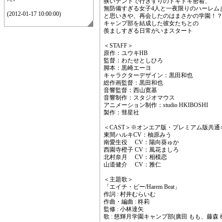
狭いテントで行きずりのドキドキ密着、
無防備すぎる女子4人と一夜限りのハーレム
(2012-01-17 10:00:00)
と思いきや、再会したのはまさかの学園！
キャンプ部を結成した彼女たちとの
羨ましすぎる日常がいまスタート
＜STAFF＞
原作：ユウキHB
監督：わたせとしひろ
脚本：黒崎エーヨ
キャラクターデザイン：黒田和也
総作画監督：黒田和也
音響監督：西山寛基
音響制作：スタジオマウス
アニメーション制作：studio HKIBOSHI
製作：彗星社
＜CAST＞※オンエア版・プレミアム版共通
東間ハルキCV：柚原みう
南愛生役 CV：陽向葵ゅか
西園寺橙子 CV：風花ましろ
北村奈月 CV：相模恋
山道健介 CV：雅仁
＜主題歌＞
「エイチ・ビー/Harem Beat」
作詞 : 村井むらいむ
作曲・編曲 : 柊莉
監修 : 小林達矢
歌 : 慈輝月学園キャンプ部(廣田 もも、藤森 