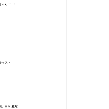
きゃんぷっ！
？
キャスト
楓、白河 夏海)