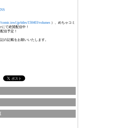
MENS
://comic.iowl.jp/titles/150403/volumes
）、めちゃコミ
かにて絶賛配信中！
挙配信予定！
表記の記載をお願いいたします。
覧