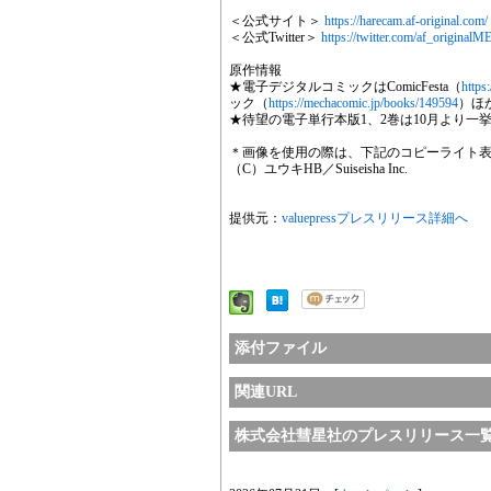
＜公式サイト＞
https://harecam.af-original.com/
＜公式Twitter＞
https://twitter.com/af_original
原作情報
★電子デジタルコミックはComicFesta（
https
ック（
https://mechacomic.jp/books/149594
）ほ
★待望の電子単行本版1、2巻は10月より一
＊画像を使用の際は、下記のコピーライト
（C）ユウキHB／Suiseisha Inc.
提供元：
valuepressプレスリリース詳細へ
添付ファイル
関連URL
株式会社彗星社のプレスリリース一