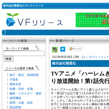
株式会社彗星社のプレスリリース
2022年09月30日 12時 [
エンタテインメン
株式会社彗星社
TVアニメ「ハーレムきゃ
旅行・観光・地域情報
不動産
り放送開始！第1話先
農林水産
鉄鋼・非鉄・金属
キャンプブームを更にアツく盛り上げる!?
す！第1話では山で迷う3人の女の子がソロ
繊維・エネルギー・素材
ントを持っていない彼女たちと自前のテン
精密機器
介…しかし！あとからやってきたのは女の子
新聞・出版・放送
女子にちやほやされるハルキへ嫉妬の炎を
食品関連
ントで一夜限りのあやまちを犯します。そ