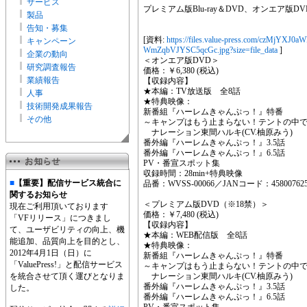
サービス
プレミアム版Blu-ray＆DVD、オンエア版D
製品
告知・募集
[資料:
https://files.value-press.com/cz
キャンペーン
WmZqbVJYSC5qcGc.jpg?size=file_data
]
企業の動向
＜オンエア版DVD＞
研究調査報告
価格：￥6,380 (税込)
業績報告
【収録内容】
★本編：TV放送版 全8話
人事
★特典映像：
技術開発成果報告
新番組『ハーレムきゃんぷっ！』特番
その他
～キャンプはもう止まらない！テントの中
ナレーション東間ハルキ(CV.柚原みう)
番外編『ハーレムきゃんぷっ！』3.5話
番外編『ハーレムきゃんぷっ！』6.5話
PV・番宣スポット集
収録時間：28min+特典映像
■
【重要】配信サービス統合に
品番：WVSS-00066／JANコード：458007625
関するお知らせ
＜プレミアム版DVD（※18禁）＞
現在ご利用頂いております
価格：￥7,480 (税込)
「VFリリース」につきまし
【収録内容】
て、ユーザビリティの向上、機
★本編：WEB配信版 全8話
能追加、品質向上を目的とし、
★特典映像：
2012年4月1日（日）に
新番組『ハーレムきゃんぷっ！』特番
「ValuePress!」と配信サービス
～キャンプはもう止まらない！テントの中
を統合させて頂く運びとなりま
ナレーション東間ハルキ(CV.柚原みう)
番外編『ハーレムきゃんぷっ！』3.5話
した。
番外編『ハーレムきゃんぷっ！』6.5話