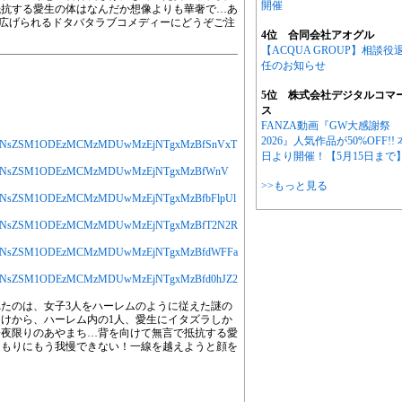
開催
抵抗する愛生の体はなんだか想像よりも華奢で…あ
り広げられるドタバタラブコメディーにどうぞご注
4位 合同会社アオグル
【ACQUA GROUP】相談役
任のお知らせ
5位 株式会社デジタルコマ
ス
FANZA動画『GW大感謝祭
2026』人気作品が50%OFF!! 
MjYXJ0aWNsZSM1ODEzMCMzMDUwMzEjNTgxMzBfSnVxT
日より開催！【5月15日まで
MjYXJ0aWNsZSM1ODEzMCMzMDUwMzEjNTgxMzBfWnV
>>もっと見る
jYXJ0aWNsZSM1ODEzMCMzMDUwMzEjNTgxMzBfbFlpUl
MjYXJ0aWNsZSM1ODEzMCMzMDUwMzEjNTgxMzBfT2N2R
MjYXJ0aWNsZSM1ODEzMCMzMDUwMzEjNTgxMzBfdWFFa
jYXJ0aWNsZSM1ODEzMCMzMDUwMzEjNTgxMzBfd0hJZ2
たのは、女子3人をハーレムのように従えた謎の
けから、ハーレム内の1人、愛生にイタズラしか
一夜限りのあやまち…背を向けて無言で抵抗する愛
くもりにもう我慢できない！一線を越えようと顔を