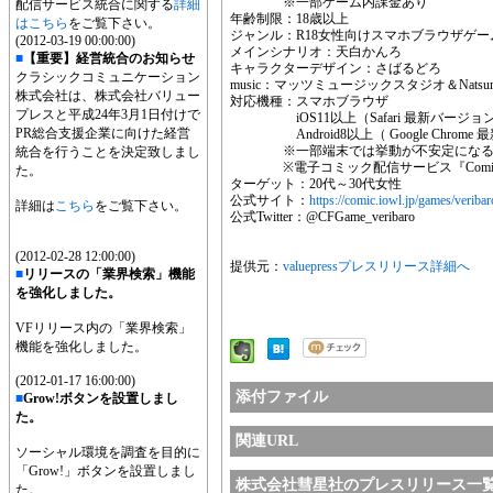
※一部ゲーム内課金あり
配信サービス統合に関する
詳細
年齢制限：18歳以上
はこちら
をご覧下さい。
ジャンル：R18女性向けスマホブラウザゲー
(2012-03-19 00:00:00)
メインシナリオ：天白かんろ
■
【重要】経営統合のお知らせ
キャラクターデザイン：さばるどろ
クラシックコミュニケーション
music：マッツミュージックスタジオ＆Natsum
株式会社は、株式会社バリュー
対応機種：スマホブラウザ
プレスと平成24年3月1日付けで
iOS11以上（Safari 最新バージョ
PR総合支援企業に向けた経営
Android8以上（ Google Chrome
※一部端末では挙動が不安定になる場
統合を行うことを決定致しまし
※電子コミック配信サービス『ComicF
た。
ターゲット：20代～30代女性
公式サイト：
https://comic.iowl.jp/games/veribar
詳細は
こちら
をご覧下さい。
公式Twitter：@CFGame_veribaro
(2012-02-28 12:00:00)
提供元：
valuepressプレスリリース詳細へ
■
リリースの「業界検索」機能
を強化しました。
VFリリース内の「業界検索」
機能を強化しました。
(2012-01-17 16:00:00)
添付ファイル
■
Grow!ボタンを設置しまし
た。
関連URL
ソーシャル環境を調査を目的に
「Grow!」ボタンを設置しまし
株式会社彗星社のプレスリリース一
た。