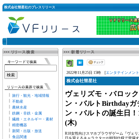
株式会社彗星社のプレスリリース
2022年11月25日 15時 [
エンタテインメン
株式会社彗星社
ヴェリズモ・バロック
旅行・観光・地域情報
不動産
ン・バルトBirthda
農林水産
ン・バルトの誕生日！11
鉄鋼・非鉄・金属
繊維・エネルギー・素材
(木)
精密機器
新聞・出版・放送
R18女性向けスマホブラウザゲーム『ヴェリ
食品関連
日を迎えるキャラクターが特別仕様で登場する『