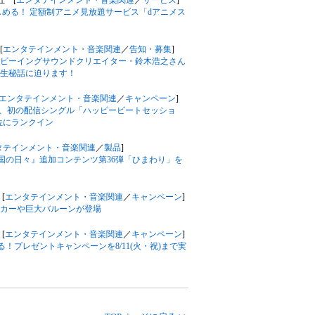
会社 [
エンタテインメント・音楽関連
／
サービス
]
しめる！ 定額制アニメ見放題サービス「dアニメス
[
エンタテインメント・音楽関連
／
告知・募集
]
ビーイングサウンドクリエイター・鈴木浩之さん
生秘話に迫ります！
エンタテインメント・音楽関連
／
キャンペーン
]
由、初の配信シングル「ハッピービートセッショ
59位にランクイン
タテインメント・音楽関連
／
製品
]
王国の日々』追加コンテンツ第36弾「ひまわり」を
[
エンタテインメント・音楽関連
／
キャンペーン
]
ッカーや巨大バルーンが登場
[
エンタテインメント・音楽関連
／
キャンペーン
]
！プレゼントキャンペーンを8/11(火・祝)まで実