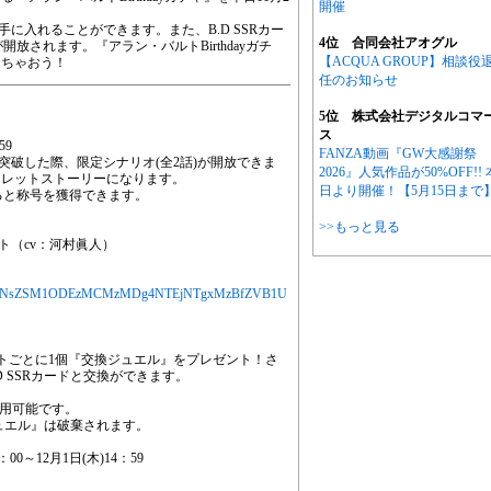
開催
手に入れることができます。また、B.D SSRカー
4位 合同会社アオグル
放されます。『アラン・バルトBirthdayガチ
【ACQUA GROUP】相談役
っちゃおう！
任のお知らせ
5位 株式会社デジタルコマ
ス
59
FANZA動画『GW大感謝祭
界突破した際、限定シナリオ(全2話)が開放できま
2026』人気作品が50%OFF!! 
クレットストーリーになります。
日より開催！【5月15日まで
と称号を獲得できます。
>>もっと見る
ルト（cv：河村眞人）
MjYXJ0aWNsZSM1ODEzMCMzMDg4NTEjNTgxMzBfZVB1U
イントごとに1個『交換ジュエル』をプレゼント！さ
D SSRカードと交換ができます。
用可能です。
エル』は破棄されます。
0～12月1日(木)14：59