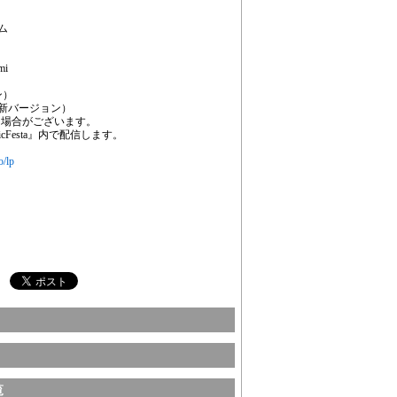
ム
i
ン）
 最新バージョン）
合がございます。
esta』内で配信します。
o/lp
覧