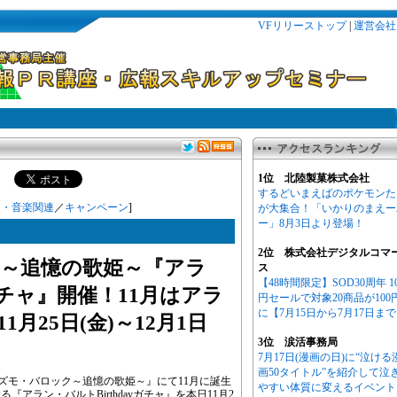
VFリリーストップ
|
運営会社
1位 北陸製菓株式会社
するどいまえばのポケモンた
ト・音楽関連
／
キャンペーン
]
が大集合！「いかりのまえー
ー」8月3日より登場！
2位 株式会社デジタルコマ
～追憶の歌姫～『アラ
ス
【48時間限定】SOD30周年 1
yガチャ』開催！11月はアラ
円セールで対象20商品が100
に【7月15日から7月17日ま
月25日(金)～12月1日
3位 涙活事務局
7月17日(漫画の日)に“泣ける
画50タイトル”を紹介して泣
ズモ・バロック～追憶の歌姫～』にて11月に誕生
やすい体質に変えるイベント
アラン・バルトBirthdayガチャ』を本日11月2