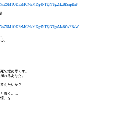
jYXJ0aWNsZSM1ODEzMCMzMDg4NTEjNTgxMzBfSnpBaF
要
MjYXJ0aWNsZSM1ODEzMCMzMDg4NTEjNTgxMzBfWFBzW
」。
れる、
を死で埋め尽くす。
き崩れるあなた。
を変えたいか？」
っと囁く……
記憶』を