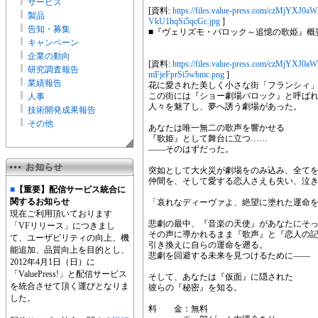
サービス
[資料:
https://files.value-press.com/czM
製品
VkU1hqSi5qcGc.jpg
]
告知・募集
■『ヴェリズモ・バロック～追憶の歌姫』概
キャンペーン
企業の動向
[資料:
https://files.value-press.com/cz
研究調査報告
mFjeFprSi5wbmc.png
]
業績報告
花に愛された美しく小さな街「フランシィ
この街には『ショー劇場バロック』と呼ば
人事
人々を魅了し、夢へ誘う劇場があった。
技術開発成果報告
その他
あなたは唯一無二の歌声を響かせる
『歌姫』として舞台に立つ……
――そのはずだった。
突如として大火災が劇場をのみ込み、全て
仲間を、そして愛する恋人さえも失い、泣
■
【重要】配信サービス統合に
関するお知らせ
「哀れなディーヴァよ、絶望に塗れた運命
現在ご利用頂いております
悲劇の最中、『音楽の天使』があなたにそ
「VFリリース」につきまし
その声に導かれるまま『歌声』と『恋人の
て、ユーザビリティの向上、機
引き換えに自らの運命を遡る。
能追加、品質向上を目的とし、
悲劇を回避する未来を見つけるために――
2012年4月1日（日）に
「ValuePress!」と配信サービス
そして、あなたは『仮面』に隠された
を統合させて頂く運びとなりま
彼らの『秘密』を知る。
した。
料 金：無料