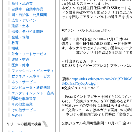
商社・流通業
5日(金)よりスタートしました。
本ガチャでは誕生日仕様のB.D SSRカードを
自動車・自動車部品
ドを限界突破をすると限定シナリオ(全2話)が開
国・自治体・公共機関
ャ』を回してアラン・バルトの誕生日を祝
広告・デザイン
建築・土木
■アラン・バルトBirthdayガチャ
携帯、モバイル関連
金融・保険
期間：11月25日(金)15：00～12月1日(木)14：
教育
備考：・誕生日仕様のB.D SSRカードを限
す。本シナリオはスチルのない通常のシー
機械
・限定シナリオ(全2話)を全話読了する
外食・フードサービス
運輸・交通
＜排出されるカード＞
医療・健康
B.D SSR【ベイビーズブレス】アラン・バ
ファッション・ビューティ
ー
ビジネス・人事サービス
[資料:
https://files.value-press.com/cz
ネットサービス
Ud5TGZYSy5qcGc.jpg
]
コンピュータ・通信機器
■交換ジュエルについて
エンタテインメント・音楽
Festaポイントでガチャを回すと100ポ
関連
その他非製造業
らに、『交換ジュエル』を300個集めるとB.
その他製造業
※対象カードの交換数に上限はありません。
その他サービス
※『交換ジュエル』は本ガチャ実施中のみ利
本ガチャ開催期間終了と同時に『交換ジュ
その他
交換ジュエル利用可能期間：11月25日(金)15：0