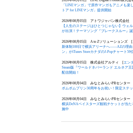
2026年08月05日 LINE Digital Frontier株式
「LINEマンガ」で原作マンガもアニメも楽
トア for LINEマンガ」提供開始
2026年08月05日 アトワジャパン株式会社 
【人生のステージはひとつじゃない】ウェル
が出演！テーマソング『ブレークスルー』誕
2026年08月05日 A to Zソリューションズ [
新体制100日で横浜アリーナへ――AZの理
ン」がiTunes StoreカナダのJ-Popチャート
2026年08月05日 株式会社アルティ [
エン
Steam版『ワールドネバーランド エルネア
配信開始！
2026年08月04日 みなとみらいPRセンター 
ポムポムプリン30周年をお祝い！限定ステ
2026年08月04日 みなとみらいPRセンター 
横浜DeNAベイスターズ観戦チケットが当たる
施中