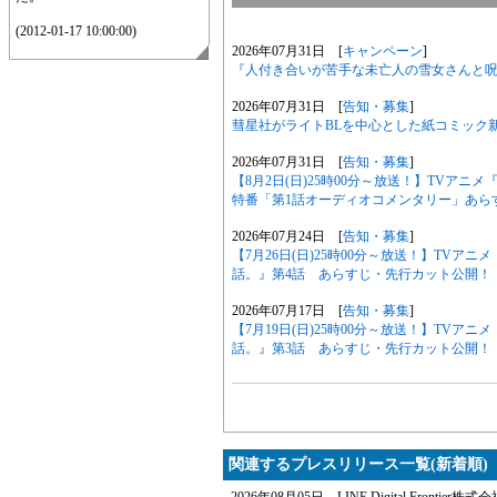
(2012-01-17 10:00:00)
2026年07月31日 [
キャンペーン
]
『人付き合いが苦手な未亡人の雪女さんと呪い
2026年07月31日 [
告知・募集
]
彗星社がライトBLを中心とした紙コミック
2026年07月31日 [
告知・募集
]
【8月2日(日)25時00分～放送！】TVア
特番「第1話オーディオコメンタリー」あら
2026年07月24日 [
告知・募集
]
【7月26日(日)25時00分～放送！】TV
話。』第4話 あらすじ・先行カット公開！
2026年07月17日 [
告知・募集
]
【7月19日(日)25時00分～放送！】TV
話。』第3話 あらすじ・先行カット公開！
関連するプレスリリース一覧(新着順)