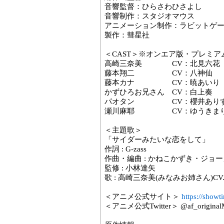
音響監督：ひらさわひさよし
音響制作：スタジオマウス
アニメーション制作：ラビットゲ
製作：彗星社
＜CAST＞※オンエア版・プレミ
高崎三奈美 CV：北見六花
藤本翔二 CV：八神仙
藤本カナ CV：暁あいり
かずひろお兄さん CV：白上奏
パオタン CV：櫻井あり
瀬川麻耶 CV：ゆうきま
＜主題歌＞
「サイダーみたいな恋をして」
作詞 : G-zass
作曲・編曲 : かねこかずき・ジ
監修 : 小林達矢
歌 : 高崎三奈美(みなみお姉さん)C
＜アニメ公式サイト＞
https://showt
＜アニメ公式Twitter＞ @af_origina