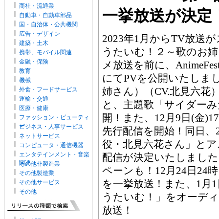
商社・流通業
一挙放送が決定
自動車・自動車部品
国・自治体・公共機関
広告・デザイン
2023年1月からTV放
建築・土木
うたいむ！２～歌のお姉
携帯、モバイル関連
金融・保険
メ放送を前に、AnimeFes
教育
にてPVを公開いたしま
機械
姉さん）（CV.北見六
外食・フードサービス
運輸・交通
と、主題歌「サイダーみ
医療・健康
開！また、12月9日(金)17
ファッション・ビューティ
ー
ビジネス・人事サービス
先行配信を開始！同日、
ネットサービス
役・北見六花さん」とア
コンピュータ・通信機器
エンタテインメント・音楽
配信が決定いたしました
関連
その他非製造業
ペーンも！12月24日2
その他製造業
を一挙放送！また、1月1
その他サービス
その他
うたいむ！」をオーディ
放送！