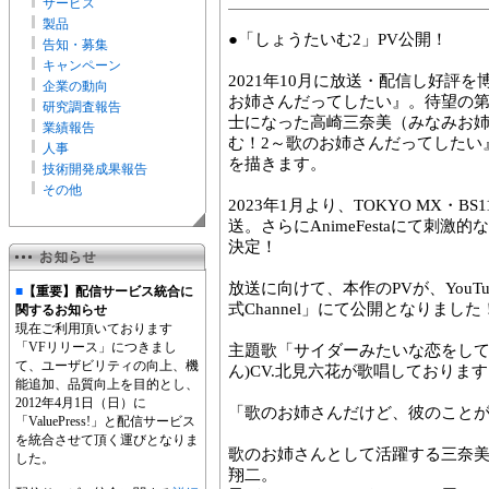
サービス
製品
●「しょうたいむ2」PV公開！
告知・募集
キャンペーン
2021年10月に放送・配信し好評
企業の動向
お姉さんだってしたい』。待望の第
研究調査報告
士になった高崎三奈美（みなみお
業績報告
む！2～歌のお姉さんだってしたい
人事
を描きます。
技術開発成果報告
その他
2023年1月より、TOKYO MX・
送。さらにAnimeFestaにて刺
決定！
放送に向けて、本作のPVが、YouTube
■
【重要】配信サービス統合に
式Channel」にて公開となりました
関するお知らせ
現在ご利用頂いております
「VFリリース」につきまし
主題歌「サイダーみたいな恋をして
て、ユーザビリティの向上、機
ん)CV.北見六花が歌唱しておりま
能追加、品質向上を目的とし、
2012年4月1日（日）に
「歌のお姉さんだけど、彼のこと
「ValuePress!」と配信サービス
を統合させて頂く運びとなりま
歌のお姉さんとして活躍する三奈
した。
翔二。