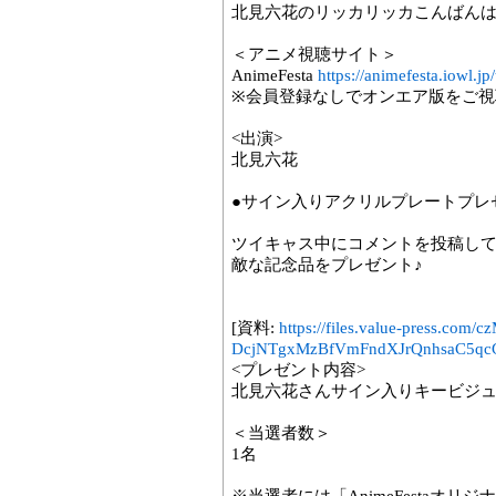
北見六花のリッカリッカこんばん
＜アニメ視聴サイト＞
AnimeFesta
https://animefesta.iowl.jp/
※会員登録なしでオンエア版をご視
<出演>
北見六花
●サイン入りアクリルプレートプレ
ツイキャス中にコメントを投稿し
敵な記念品をプレゼント♪
[資料:
https://files.value-press
DcjNTgxMzBfVmFndXJrQnhsaC5qcG
<プレゼント内容>
北見六花さんサイン入りキービジ
＜当選者数＞
1名