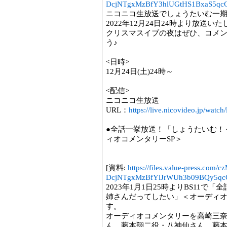
DcjNTgxMzBfY3hlUGtHS1BxaS5qcG
ニコニコ生放送でしょうたいむ一
2022年12月24日24時より放送い
クリスマスイブの夜はぜひ、コメ
う♪
<日時>
12月24日(土)24時～
<配信>
ニコニコ生放送
URL：
https://live.nicovideo.jp/watc
●全話一挙放送！「しょうたいむ！
ィオコメンタリーSP＞
[資料:
https://files.value-press
DcjNTgxMzBfYlJrWUh3b09BQy5qcG
2023年1月1日25時よりBS11
姉さんだってしたい」＜オーディオ
す。
オーディオコメンタリーを高崎三
ん、藤本翔二役・八神仙さん、藤