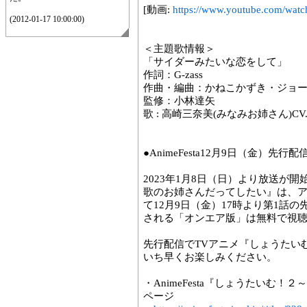
[動画:
https://www.youtube.com/wat
(2012-01-17 10:00:00)
＜主題歌情報＞
「サイダーみたいな恋をして」
作詞：G-zass
作曲・編曲：かねこかずき・ジョ
監修：小林達矢
歌 : 高崎三奈美(みなみお姉さん)C
●AnimeFesta12月9日（金）先行
2023年1月8日（日）より放送が
歌のお姉さんだってしたい』は、アニメ
て12月9日（金）17時より第1話
される「オンエア版」は無料で視
先行配信でTVアニメ『しょうたい
いち早くお楽しみください。
・AnimeFesta『しょうたいむ
ページ