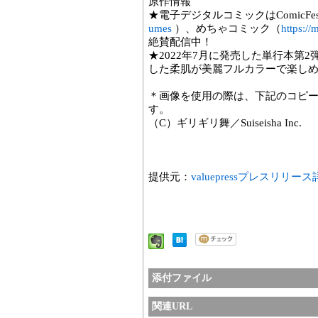
原作情報
★電子デジタルコミックはComicFes
umes
）、めちゃコミック（
https:/
絶賛配信中！
★2022年7月に発売した単行本第
した柔肌が美麗フルカラーで楽し
＊画像を使用の際は、下記のコピ
す。
（C）ギリギリ舞／Suiseisha Inc.
提供元：
valuepressプレスリリー
添付ファイル
関連URL