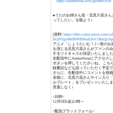
https://animefesta.iowl.jp/titles/928
●うたのお姉さん役・北見六花さん
ってしたい」を観よう♪
[資料:
https://files.value-press
DcjNTgxMzBfWHNraEJnV1BxQy5qc
アニメ「しょうたいむ！2～歌のお
を演じる北見六花さんがファンのみ
するツイキャスが決定いたしまし
生配信中にAnimeFestaにアク
ボタンを押してくださいね。 こち
録裏話なども語っていただく予定
さらに、生配信中にコメントを投稿
名様に、北見六花さんサイン入り「
ルプレート」をプレゼントいたしま
見逃しなく♪
<日時>
12月9日(金)23時～
<配信プラットフォーム>