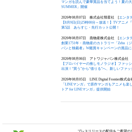
マンガを読んで豪華賞品を当てよう！夏の大型キ
SUMMER」開催
2026年08月07日 株式会社彗星社 [
エンタ
【8月9日(日)25時00分～放送！】TVア
第5話 あらすじ・先行カット公開！
2026年08月07日 燕物産株式会社 [
エンタ
創業1751年・燕物産のカトラリー「Zehn
パンと独裁者』W鑑賞キャンペーンの賞品に
2026年08月06日 アトワジャパン株式会社 
【プロバイヤーの推しモノラジオ】ファッションサ
出演！“買う”から“借りる”へ、新しいファ
2026年08月05日 LINE Digital Frontier株式
「LINEマンガ」で原作マンガもアニメも楽
トア for LINEマンガ」提供開始
プレスリリースの配信をご希望の方は「V