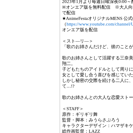
2023年1月より毎週日曜深夜0:00
※オンエア版を無料配信 ※大人向けプ
で配信
★AnimeFestaオリジナルMENS 公式C
（
https://www.youtube.com/chan
オンエア版を配信
＜スト―リ―＞
「歌のお姉さんだけど、彼のこと
歌のお姉さんとして活躍する三奈
翔二。
子どもたちのアイドルとして周り
女として愛し合う喜びを感じてい
しかし秘密の交際を続ける二人に
て…!?
歌のお姉さんとの大人な恋愛ストー
＜STAFF＞
原作：ギリギリ舞
監督・脚本：みうらさぶろう
キャラクターデザイン：ハマザキ
総作画監督：LAZZ