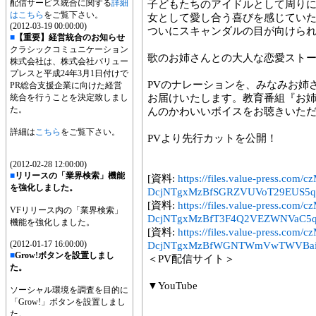
配信サービス統合に関する
詳細
子どもたちのアイドルとして周り
はこちら
をご覧下さい。
女として愛し合う喜びを感じてい
(2012-03-19 00:00:00)
ついにスキャンダルの目が向けられ
■
【重要】経営統合のお知らせ
クラシックコミュニケーション
歌のお姉さんとの大人な恋愛ストー
株式会社は、株式会社バリュー
プレスと平成24年3月1日付けで
PVのナレーションを、みなみお姉さ
PR総合支援企業に向けた経営
統合を行うことを決定致しまし
お届けいたします。教育番組『お
た。
んのかわいいボイスをお聴きいた
詳細は
こちら
をご覧下さい。
PVより先行カットを公開！
(2012-02-28 12:00:00)
■
リリースの「業界検索」機能
[資料:
https://files.value-press
を強化しました。
DcjNTgxMzBfSGRZVUVoT29EUS5qc
[資料:
https://files.value-press
VFリリース内の「業界検索」
DcjNTgxMzBfT3F4Q2VEZWNVaC5qc
機能を強化しました。
[資料:
https://files.value-press
(2012-01-17 16:00:00)
DcjNTgxMzBfWGNTWmVwTWVBai5
■
Grow!ボタンを設置しまし
＜PV配信サイト＞
た。
▼YouTube
ソーシャル環境を調査を目的に
「Grow!」ボタンを設置しまし
た。