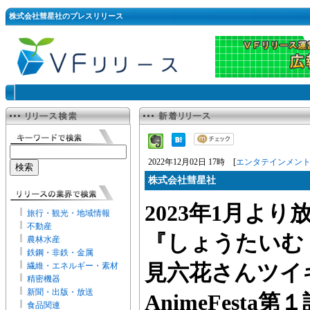
株式会社彗星社のプレスリリース
2022年12月02日 17時 [
エンタテインメン
株式会社彗星社
2023年1月より
旅行・観光・地域情報
不動産
『しょうたいむ
農林水産
鉄鋼・非鉄・金属
繊維・エネルギー・素材
見六花さんツイ
精密機器
新聞・出版・放送
AnimeFesta
食品関連