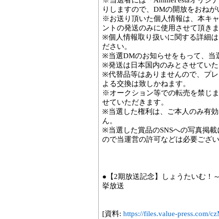
※当選者には「AnimeFestaオリジナ
りしますので、DMの開放をおねが
※お送り頂いた個人情報は、本キ
ントの発送のみに使用させて頂き
※個人情報取り扱いに関する詳細
ださい。
※当選DMのお知らせをもって、当
※発送は日本国内のみとさせていた
※代替品等はありませんので、プ
よる交換は致しかねます。
※オークション等での転売を禁じ
せていただきます。
※当選した権利は、ご本人のみ有
ん。
※当選した賞品のSNSへの写真掲
ので当運営の許可などは必要ござ
●【2期放送記念】しょうたいむ！
挙放送
[資料:
https://files.value-press