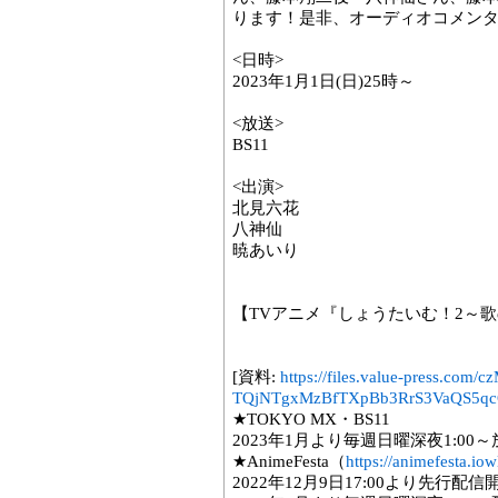
ります！是非、オーディオコメン
<日時>
2023年1月1日(日)25時～
<放送>
BS11
<出演>
北見六花
八神仙
暁あいり
【TVアニメ『しょうたいむ！2～
[資料:
https://files.value-press
TQjNTgxMzBfTXpBb3RrS3VaQS5qcGc.j
★TOKYO MX・BS11
2023年1月より毎週日曜深夜1:00
★AnimeFesta（
https://animefesta.iowl
2022年12月9日17:00より先行配信