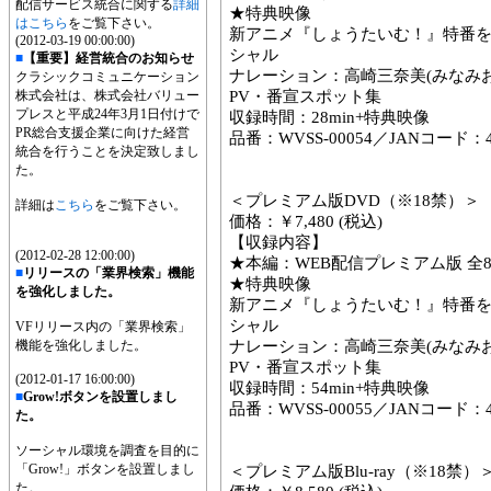
配信サービス統合に関する
詳細
★特典映像
はこちら
をご覧下さい。
新アニメ『しょうたいむ！』特番
(2012-03-19 00:00:00)
シャル
■
【重要】経営統合のお知らせ
ナレーション：高崎三奈美(みなみお
クラシックコミュニケーション
株式会社は、株式会社バリュー
PV・番宣スポット集
プレスと平成24年3月1日付けで
収録時間：28min+特典映像
PR総合支援企業に向けた経営
品番：WVSS-00054／JANコード：458
統合を行うことを決定致しまし
た。
＜プレミアム版DVD（※18禁）＞
詳細は
こちら
をご覧下さい。
価格：￥7,480 (税込)
【収録内容】
(2012-02-28 12:00:00)
★本編：WEB配信プレミアム版 全
■
リリースの「業界検索」機能
★特典映像
を強化しました。
新アニメ『しょうたいむ！』特番
シャル
VFリリース内の「業界検索」
機能を強化しました。
ナレーション：高崎三奈美(みなみお
PV・番宣スポット集
(2012-01-17 16:00:00)
収録時間：54min+特典映像
■
Grow!ボタンを設置しまし
品番：WVSS-00055／JANコード：458
た。
ソーシャル環境を調査を目的に
「Grow!」ボタンを設置しまし
＜プレミアム版Blu-ray（※18禁）
た。