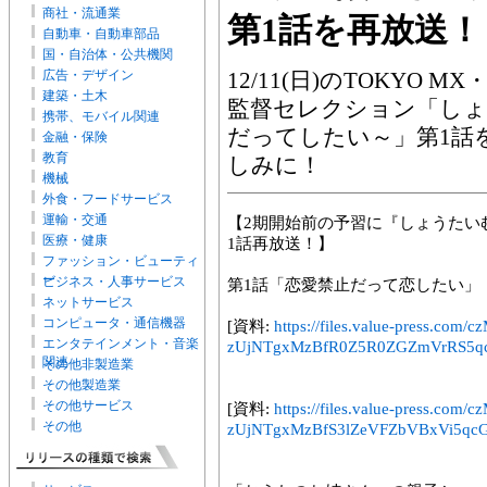
商社・流通業
第1話を再放送！
自動車・自動車部品
国・自治体・公共機関
広告・デザイン
12/11(日)のTOKYO 
建築・土木
監督セレクション「しょ
携帯、モバイル関連
だってしたい～」第1話
金融・保険
教育
しみに！
機械
外食・フードサービス
運輸・交通
【2期開始前の予習に『しょうたい
医療・健康
1話再放送！】
ファッション・ビューティ
ー
ビジネス・人事サービス
第1話「恋愛禁止だって恋したい」
ネットサービス
コンピュータ・通信機器
[資料:
https://files.value-press
エンタテインメント・音楽
zUjNTgxMzBfR0Z5R0ZGZmVrRS5qcGc
関連
その他非製造業
その他製造業
その他サービス
[資料:
https://files.value-press
その他
zUjNTgxMzBfS3lZeVFZbVBxVi5qcGc.