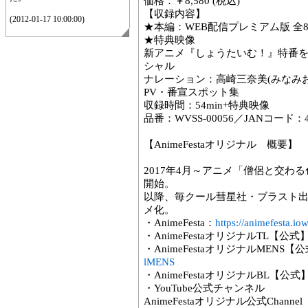
価格：￥8,580 (税込)
【収録内容】
(2012-01-17 10:00:00)
★本編：WEB配信プレミアム版 全
★特典映像
新アニメ『しょうたいむ！』特番
シャル
ナレーション：高崎三奈美(みなみお
PV・番宣スポット集
収録時間：54min+特典映像
品番：WVSS-00056／JANコード：458
【AnimeFestaオリジナル 概要】
2017年4月～アニメ「僧侶と交わる
開始。
以降、毎クール彗星社・ブラスト
メ化。
・AnimeFesta：
https://animefesta.iow
・AnimeFestaオリジナルTL【公式】T
・AnimeFestaオリジナルMENS【公式
lMENS
・AnimeFestaオリジナルBL【公式】T
・YouTube公式チャンネル
AnimeFestaオリジナル公式Channel