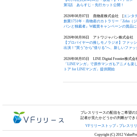
第5話 あらすじ・先行カット公開！
2026年08月07日 燕物産株式会社 [
エンタ
創業1751年・燕物産のカトラリー「Zehn
パンと独裁者』W鑑賞キャンペーンの賞品に
2026年08月06日 アトワジャパン株式会社 
【プロバイヤーの推しモノラジオ】ファッションサ
出演！“買う”から“借りる”へ、新しいファ
2026年08月05日 LINE Digital Frontier株式
「LINEマンガ」で原作マンガもアニメも楽
トア for LINEマンガ」提供開始
プレスリリースの配信をご希望の方は「V
記者が見たかどうかの判断ができ
VFリリーストップ
-
プレスリ
Copyright (C) 2012 ValuePre