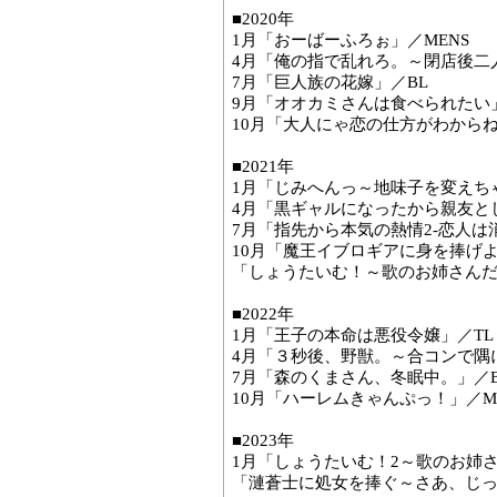
■2020年
1月「おーばーふろぉ」／MENS
4月「俺の指で乱れろ。～閉店後二
7月「巨人族の花嫁」／BL
9月「オオカミさんは食べられたい」
10月「大人にゃ恋の仕方がわからね
■2021年
1月「じみへんっ～地味子を変えち
4月「黒ギャルになったから親友と
7月「指先から本気の熱情2-恋人は消
10月「魔王イブロギアに身を捧げよ
「しょうたいむ！～歌のお姉さんだ
■2022年
1月「王子の本命は悪役令嬢」／TL
4月「３秒後、野獣。～合コンで隅
7月「森のくまさん、冬眠中。」／B
10月「ハーレムきゃんぷっ！」／M
■2023年
1月「しょうたいむ！2～歌のお姉さ
「漣蒼士に処女を捧ぐ～さあ、じっ