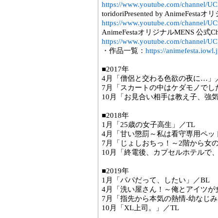
https://www.youtube.com/channe
toridoriPresented by AnimeF
https://www.youtube.com/channel
AnimeFestaオリジナルMENS 公式Cha
https://www.youtube.com/channe
・作品一覧：
https://animefesta.iowl.j
■2017年
4月「僧侶と交わる色欲の夜に…」／
7月「スカートの中はケダモノでし
10月「お見合い相手は教え子、強気
■2018年
1月「25歳の女子高生」／TL
4月「甘い懲罰～私は看守専用ペッ
7月「じょしおちっ！～2階から女の
10月「終電後、カプセルホテルで
■2019年
1月「パパだって、したい」／BL
4月「洗い屋さん！～俺とアイツが
7月「指先から本気の熱情-幼なじみ
10月「XL上司。」／TL