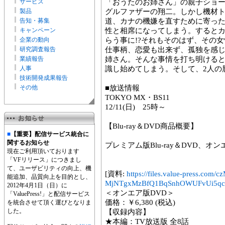
サービス
「おうたのお姉さん」の親子ショ
製品
グルファザーの翔二。しかし機材
告知・募集
道、カナの機嫌を直すために寄っ
キャンペーン
性と相席になってしまう。すると
企業の動向
らう事に!?それもそのはず、その
研究調査報告
仕事柄、恋愛も出来ず、孤独を感
業績報告
姉さん。そんな事情を打ち明ける
人事
識し始めてしまう。そして、2人の
技術開発成果報告
その他
■放送情報
TOKYO MX・BS11
12/11(日) 25時～
【Blu-ray＆DVD商品概要】
■
【重要】配信サービス統合に
関するお知らせ
プレミアム版Blu-ray＆DVD、オ
現在ご利用頂いております
「VFリリース」につきまし
て、ユーザビリティの向上、機
[資料:
https://files.value-press
能追加、品質向上を目的とし、
MjNTgxMzBfQ1BqSnhOWUFvUi5qcGc.
2012年4月1日（日）に
＜オンエア版DVD＞
「ValuePress!」と配信サービス
価格：￥6,380 (税込)
を統合させて頂く運びとなりま
した。
【収録内容】
★本編：TV放送版 全8話