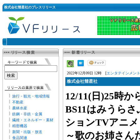
株式会社彗星社のプレスリリース
2022年12月09日 12時 [
エンタテインメン
株式会社彗星社
12/11(日)25時
旅行・観光・地域情報
不動産
BS11はみうら
農林水産
鉄鋼・非鉄・金属
ションTVアニ
繊維・エネルギー・素材
精密機器
新聞・出版・放送
～歌のお姉さん
食品関連