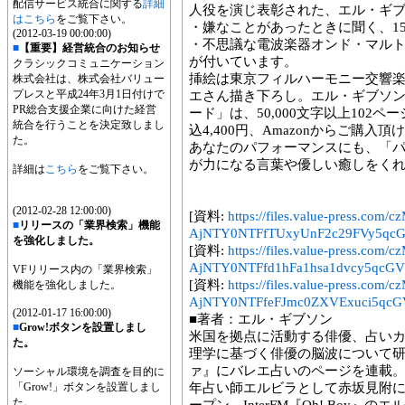
配信サービス統合に関する
詳細
人役を演じ表彰された、エル・ギブ
はこちら
をご覧下さい。
・嫌なことがあったときに聞く、1
(2012-03-19 00:00:00)
・不思議な電波楽器オンド・マル
■
【重要】経営統合のお知らせ
が付いています。
クラシックコミュニケーション
挿絵は東京フィルハーモニー交響
株式会社は、株式会社バリュー
プレスと平成24年3月1日付けで
エさん描き下ろし。エル・ギブソ
PR総合支援企業に向けた経営
ード」は、50,000文字以上102
統合を行うことを決定致しまし
込4,400円、Amazonからご購入頂
た。
あなたのパフォーマンスにも、「
が力になる言葉や優しい癒しをく
詳細は
こちら
をご覧下さい。
(2012-02-28 12:00:00)
[資料:
https://files.value-press
■
リリースの「業界検索」機能
AjNTY0NTFfTUxyUnF2c29FVy5qcG
を強化しました。
[資料:
https://files.value-press
AjNTY0NTFfd1hFa1hsa1dvcy5qcGVn
VFリリース内の「業界検索」
[資料:
https://files.value-press
機能を強化しました。
AjNTY0NTFfeFJmc0ZXVExuci5qcGV
(2012-01-17 16:00:00)
■著者：エル・ギブソン
■
Grow!ボタンを設置しまし
米国を拠点に活動する俳優、占い
た。
理学に基づく俳優の脳波について研
ァ』にバレエ占いのページを連載。
ソーシャル環境を調査を目的に
「Grow!」ボタンを設置しまし
年占い師エルビラとして赤坂見附
た。