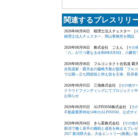
関連するプレスリリー
2026年08月06日 税理士法人チェスター [
税理士法人チェスター、岡山事務所を開設
2026年08月06日 株式会社 ごえん [
その
「八」が三つ重なる令和8年8月8日、八幡
2026年08月06日 フルコンタクト合気道 覇
合気道家・覇天会の藤崎天敬が提唱「フルコ
で公開―立ち関節技と抑え技を主体、防具着
2026年08月05日 三海株式会社 [
その他サ
クラウドファンディングにてプロジェクト中の「Phil
お知らせ
2026年08月05日 ALPINISM株式会社 [
そ
不動産業界特化14年のALPINISM、公式
2026年08月04日 きら星株式会社 [
その他
新潟で働く若手の挑戦と成長を称えるプレゼン大
2027 新潟県大会」大会エントリー(推薦)／