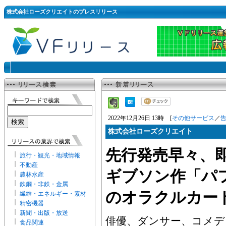
株式会社ローズクリエイトのプレスリリース
2022年12月26日 13時 [
その他サービス
／
株式会社ローズクリエイト
先行発売早々、
旅行・観光・地域情報
不動産
ギブソン作「パ
農林水産
鉄鋼・非鉄・金属
のオラクルカー
繊維・エネルギー・素材
精密機器
新聞・出版・放送
俳優、ダンサー、コメデ
食品関連