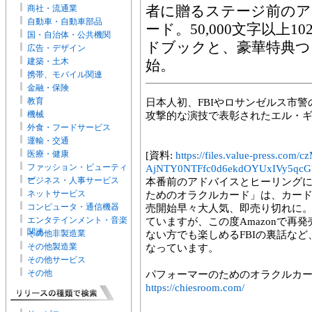
商社・流通業
者に贈るステージ前の
自動車・自動車部品
ード。50,000文字以上
国・自治体・公共機関
ドブックと、豪華特典つき
広告・デザイン
建築・土木
始。
携帯、モバイル関連
金融・保険
教育
日本人初、FBIやロサンゼルス市
機械
攻撃的な演技で表彰されたエル・
外食・フードサービス
運輸・交通
医療・健康
[資料:
https://files.value-press
ファッション・ビューティ
AjNTY0NTFfc0d6ekdOYUxIVy5qcGV
ー
ビジネス・人事サービス
本番前のアドバイスとヒーリング
ネットサービス
ためのオラクルカード」は、カー
コンピュータ・通信機器
売開始早々大人気、即売り切れに
エンタテインメント・音楽
ていますが、この度Amazonで再
関連
その他非製造業
ない方でも楽しめるFBIの裏話な
その他製造業
なっています。
その他サービス
その他
パフォーマーのためのオラクルカ
https://chiesroom.com/