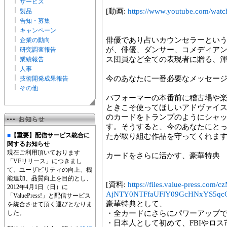
サービス
[動画:
https://www.youtube.com/wa
製品
告知・募集
キャンペーン
俳優であり占いカウンセラーとい
企業の動向
が、俳優、ダンサー、コメディア
研究調査報告
ス団員など全ての表現者に贈る、
業績報告
人事
今のあなたに一番必要なメッセー
技術開発成果報告
その他
パフォーマーの本番前に稽古場や
ときこそ使ってほしいアドヴァイス
のカードをトランプのようにシャ
す。そうすると、今のあなたにと
■
【重要】配信サービス統合に
たが取り組む作品を守ってくれま
関するお知らせ
現在ご利用頂いております
カードをさらに活かす、豪華特典
「VFリリース」につきまし
て、ユーザビリティの向上、機
能追加、品質向上を目的とし、
[資料:
https://files.value-press
2012年4月1日（日）に
AjNTY0NTFfaUFlY09GcHNxYS5qcG
「ValuePress!」と配信サービス
豪華特典として、
を統合させて頂く運びとなりま
した。
・全カードにさらにパワーアップ
・日本人として初めて、FBIやロス