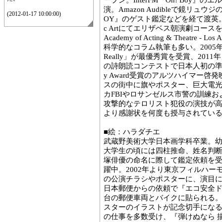
ープン。InterFM『Oh! Boy
演。Amazon Audibleで鏡リュ
(2012-01-17 10:00:00)
OY』のゲスト鑑定などを経て渡英。London 
c Artにてエリザベス朝演劇コースを日
Academy of Acting & Theatr
科学的なコラム執筆も多い。2005年、
Really」が最優秀賞を受賞、201
の詩朗読コンテストで日本人初の準優勝もし
y Award受賞のアルツハイマー
スの街中に旗やポスター、巨大電
カFBIやロサンゼルス市警の訓練
攻撃的なテロリスト犯役の演技が
より感謝状を何度も授与されてい
■絵：ハラダチエ
武蔵野美術大学日本画学科卒業。
大学生の頃には四柱推命、姓名判
塚俳優の命名に際して鑑定依頼を
躍中。2002年より東京フィルハ
の公演チラシやポスターに、演目に合
日本郵便からの依頼で『エコ安全ド
台の郵便車両とバイクに貼られる。2
スターのイラストが記念切手にな
の仕事を多数受け、『弾けぬなら 