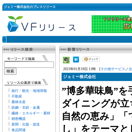
ジェミー株式会社のプレスリリース
2023年01月19日 11時 [
その他サービス
／
ジェミー株式会社
”博多華味鳥”
旅行・観光・地域情報
不動産
ダイニングが立
農林水産
鉄鋼・非鉄・金属
繊維・エネルギー・素材
自然の恵み」「
精密機器
新聞・出版・放送
し」をテーマと
食品関連