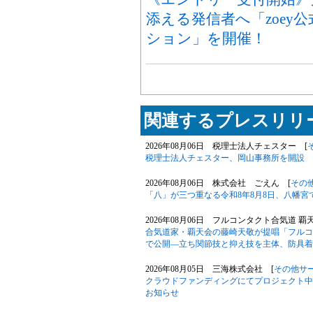
添える発信者へ「zoey
ション」を開催！
関連するプレスリリー
2026年08月06日 税理士法人チェスター [
税理士法人チェスター、岡山事務所を開設
2026年08月06日 株式会社 ごえん [
その
「八」が三つ重なる令和8年8月8日、八幡
2026年08月06日 フルコンタクト合気道 覇
合気道家・覇天会の藤崎天敬が提唱「フルコ
で公開―立ち関節技と抑え技を主体、防具着
2026年08月05日 三海株式会社 [
その他サ
クラウドファンディングにてプロジェクト中の「Phil
お知らせ