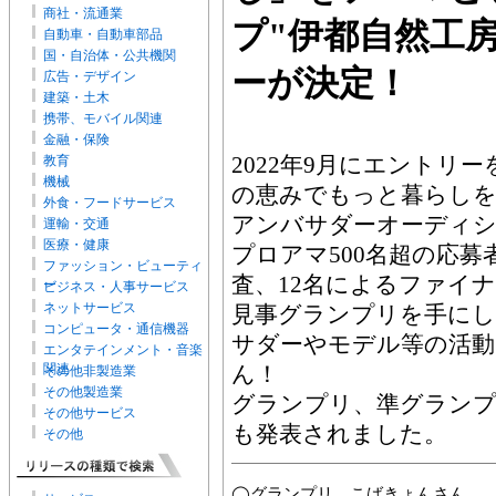
商社・流通業
プ"伊都自然工
自動車・自動車部品
国・自治体・公共機関
ーが決定！
広告・デザイン
建築・土木
携帯、モバイル関連
金融・保険
2022年9月にエントリ
教育
機械
の恵みでもっと暮らしを
外食・フードサービス
アンバサダーオーディ
運輸・交通
医療・健康
プロアマ500名超の応募
ファッション・ビューティ
査、12名によるファイ
ー
ビジネス・人事サービス
ネットサービス
見事グランプリを手にし
コンピュータ・通信機器
サダーやモデル等の活
エンタテインメント・音楽
関連
ん！
その他非製造業
その他製造業
グランプリ、準グランプ
その他サービス
も発表されました。
その他
◯グランプリ こばきょんさん