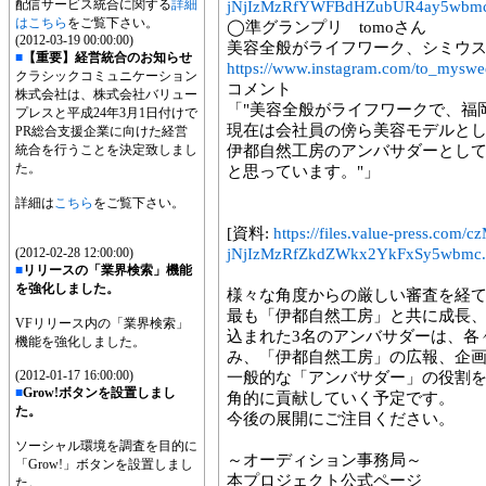
配信サービス統合に関する
詳細
jNjIzMzRfYWFBdHZubUR4ay5wbmc
はこちら
をご覧下さい。
◯準グランプリ tomoさん
(2012-03-19 00:00:00)
美容全般がライフワーク、シミウ
■
【重要】経営統合のお知らせ
https://www.instagram.com/to_myswee
クラシックコミュニケーション
コメント
株式会社は、株式会社バリュー
「"美容全般がライフワークで、福
プレスと平成24年3月1日付けで
現在は会社員の傍ら美容モデルと
PR総合支援企業に向けた経営
統合を行うことを決定致しまし
伊都自然工房のアンバサダーとして、福
た。
と思っています。"」
詳細は
こちら
をご覧下さい。
[資料:
https://files.value-press
(2012-02-28 12:00:00)
jNjIzMzRfZkdZWkx2YkFxSy5wbmc.
■
リリースの「業界検索」機能
を強化しました。
様々な角度からの厳しい審査を経
最も「伊都自然工房」と共に成長
VFリリース内の「業界検索」
込まれた3名のアンバサダーは、各
機能を強化しました。
み、「伊都自然工房」の広報、企
(2012-01-17 16:00:00)
一般的な「アンバサダー」の役割
■
Grow!ボタンを設置しまし
角的に貢献していく予定です。
た。
今後の展開にご注目ください。
ソーシャル環境を調査を目的に
～オーディション事務局～
「Grow!」ボタンを設置しまし
本プロジェクト公式ページ
た。