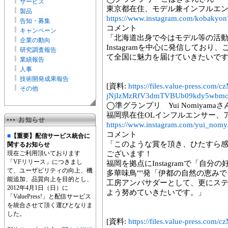
サービス
東京都在住、モデル兼インフルエ
製品
https://www.instagram.com/kobakyon
告知・募集
コメント
キャンペーン
「北海道出身で今はモデル等の活
企業の動向
Instagramを中心に発信してお
研究調査報告
て全国に魅力を届けていきたいで
業績報告
人事
技術開発成果報告
[資料:
https://files.value-press
その他
jNjIzMzRfV3dmTVBUb09kdy5wbmc
◯準グランプリ Yui Nomiyamaさ
福岡県在住OLインフルエンサー、
https://www.instagram.com/yui_nomy
コメント
■
【重要】配信サービス統合に
「このような賞を頂き、ひたすら
関するお知らせ
現在ご利用頂いております
ございます！
「VFリリース」につきまし
福岡を拠点にInstagramで「自
て、ユーザビリティの向上、機
多華味鳥""発「伊都の自然の恵み
能追加、品質向上を目的とし、
工房アンバサダーとして、更にス
2012年4月1日（日）に
よう努めていきたいです。」
「ValuePress!」と配信サービス
を統合させて頂く運びとなりま
した。
[資料:
https://files.value-press