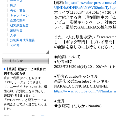
サービス
[資料:
https://files.value-press.
製品
UjNDIxODFfRnVtYWV5SndmTy5qcG
告知・募集
本ライブは2023年3月20日(月) 20
キャンペーン
をご紹介する他、現在開催中の『GAL
企業の動向
デビュー応援キャンペーン』対象のG
研究調査報告
レイ。最新のGALLERIAの性能
業績報告
人事
また、2人に馴染み深い『Overwat
技術開発成果報告
し、【ギャグ部門】【プレイ部門
その他
の配信を楽しみにお待ちください
◆配信について
●配信日時
2023年3月20日(月) 20：00から（
■
【重要】配信サービス統合に
関するお知らせ
●配信YouTubeチャンネル
現在ご利用頂いております
奈羅花 公式YouTubeチャンネル
「VFリリース」につきまし
NARAKA OFFICIAL CHANNEL
て、ユーザビリティの向上、機
https://www.youtube.com/@Naraka_ni
能追加、品質向上を目的とし、
2012年4月1日（日）に
「ValuePress!」と配信サービス
●出演
を統合させて頂く運びとなりま
◆奈羅花（ならか / Naraka）
した。