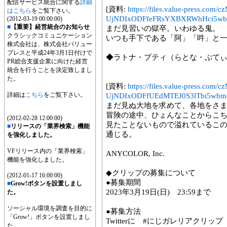
配信サービス統合に関する
詳細
[資料:
https://files.value-press.
はこちら
をご覧下さい。
UjNDIxODFfeFRsYXBXRWhHci5wb
(2012-03-19 00:00:00)
■
【重要】経営統合のお知らせ
まだ見習いの獄卒。いわゆる鬼。
クラシックコミュニケーション
いつも手下である「阿」「吽」と
株式会社は、株式会社バリュー
プレスと平成24年3月1日付けで
◆ラトナ・プティ（らとな・ぷてぃ / Rat
PR総合支援企業に向けた経営
統合を行うことを決定致しまし
た。
[資料:
https://files.value-press.
詳細は
こちら
をご覧下さい。
UjNDIxODFfUEdMTEJ0S3lTbi5wbm
まだ見ぬ大地を求めて、各地をさ
冒険の途中、ひょんなことからこ
(2012-02-28 12:00:00)
見たことないもので溢れているこ
■
リリースの「業界検索」機能
通じる。
を強化しました。
VFリリース内の「業界検索」
ANYCOLOR, Inc.
機能を強化しました。
◆クリップの募集について
(2012-01-17 16:00:00)
●募集期間
■
Grow!ボタンを設置しまし
2023年3月19日(日) 23:59まで
た。
ソーシャル環境を調査を目的に
●募集方法
「Grow!」ボタンを設置しまし
Twitterに #にじガレリアクリ
た。