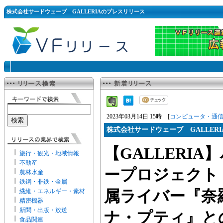
株式会社サードウェーブ GALLERIAのプレスリリース
2023年03月14日 15時 [
コンピュータ・通
株式会社サードウェーブ GALLERI
【GALLERI
旅行・観光・地域情報
不動産
ープロジェクト
農林水産
鉄鋼・非鉄・金属
繊維・エネルギー・素材
属ライバー『奈
精密機器
新聞・出版・放送
ナ・プティ』と
食品関連