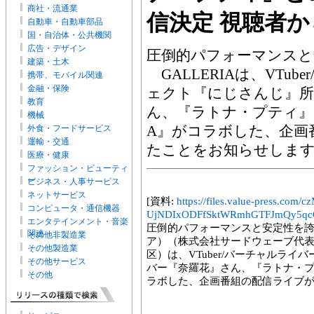
商社・流通業
信決定 視聴者
自動車・自動車部品
国・自治体・公共機関
広告・デザイン
圧倒的パフォーマンスと
建築・土木
GALLERIAは、VTu
携帯、モバイル関連
金融・保険
ェクト『にじさんじ』所
教育
ん、『ラトナ・プティ』さ
機械
A』がコラボした、企画
外食・フードサービス
運輸・交通
たことをお知らせしま
医療・健康
ファッション・ビューティ
ー
ビジネス・人事サービス
ネットサービス
[資料:
https://files.value-press.
コンピュータ・通信機器
UjNDIxODFfSktWRmhGTFJmQy5qcG
エンタテインメント・音楽
圧倒的パフォーマンスと安定性を誇る
関連
その他非製造業
ア）（株式会社サードウェーブ代表
その他製造業
区）は、VTuber/バーチャルラ
その他サービス
バー『奈羅花』さん、『ラトナ・プテ
その他
ラボした、企画番組の配信ライブ