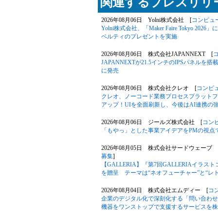
関連するプレスリリー
2026年08月06日 Yolni株式会社 [
コンピュ
Yolni株式会社、「Maker Faire Toky
ベルティのプレゼントを実施
2026年08月06日 株式会社JAPANNEXT [
JAPANNEXTが21.5インチのIPSパネルを搭
に発売
2026年08月06日 株式会社クレオ [
コンピ
クレオ、ノーコード業務プロセスプラットフォー
アップ！UIを全面刷新し、今後はAI連携の
2026年08月06日 ジールズ株式会社 [
コン
「もやっ」とした事業アイデアをPMの視点
2026年08月05日 株式会社サードウェーブ G
募集
]
【GALLERIA】『第7回GALLERIAイ
を贈呈 テーマは“ネオフューチャー”と“レ
2026年08月04日 株式会社エムディー [
コ
企業のデジタル化で深刻化する「問い合わせ
機器をワンストップで支援するサービスを株式