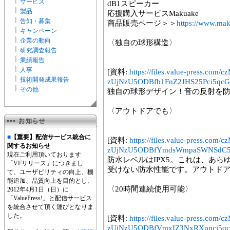
サービス
dB1スピーカー
製品
応援購入サービスMakuake
告知・募集
商品販売ページ＞＞
https://www.mak
キャンペーン
企業の動向
〈独自の球形構造〉
研究調査報告
業績報告
人事
[資料:
https://files.value-press
技術開発成果報告
zUjNzU5ODBfb1FnZ2JHS25Pci5qcG
その他
独自の球形デザイン！音の反射を
〈アウトドアでも〉
■
【重要】配信サービス統合に
[資料:
https://files.value-press
関するお知らせ
zUjNzU5ODBfYmdsWmpaSWNSdC5n
現在ご利用頂いております
防水レベルはIPX5。これは、あ
「VFリリース」につきまし
受けない防水性能です。アウトドア
て、ユーザビリティの向上、機
能追加、品質向上を目的とし、
〈20時間連続使用可能〉
2012年4月1日（日）に
「ValuePress!」と配信サービス
を統合させて頂く運びとなりま
した。
[資料:
https://files.value-press
zUjNzU5ODBfVmxIZ3NxRXpnci5qc