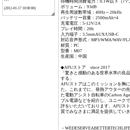
待機時間消費電力：0.1W以下（パワ
ボリューム：93dB
(2012-01-17 10:00:00)
再生周波数帯域：40Hz～20kHz
バッテリー容量：2500mAh×4
充電電圧：5-12V/2A
プレイ時間：20h
入力端子：3.5mmAUX/USB-C
対応音声形式：MP3/WMA/WAV/FLAC
材質：PC
型番：M07
生産国：中国
◆AFUストア since 2017
「驚きと感動のある世界水準の良
する」
AFUストアはこのミッションを胸に
た。これまでに、発熱アウターの先駆
た電動アシスト自転車のCarbon A
ブル電源などを紹介し、ユニーク
評をいただいております。AFUス
質でみなさまに満足を提供してい
－WEDESERVEABETTERTECHLIF