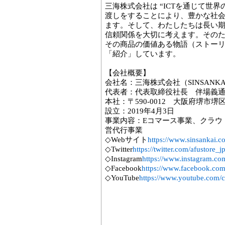
三海株式会社は “ICTを通じて世
渡しをすることにより、豊かな社会
ます。そして、わたしたちは長い
信頼関係を大切に考えます。その
その商品の価値ある物語（ストー
「紹介」しています。
【会社概要】
会社名：三海株式会社（SINSANKAI C
代表者：代表取締役社長 伴場義
本社：〒590-0012 大阪府堺市堺
設立：2019年4月3日
事業内容：Eコマース事業、クラウ
営代行事業
◇Webサイト
https://www.sinsankai.co
◇Twitter
https://twitter.com/afustore_j
◇Instagram
https://www.instagram.com
◇Facebook
https://www.facebook.com/
◇YouTube
https://www.youtube.com/c