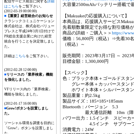
配信サービス統合に関する
詳細
大容量2500mAhバッテリー搭載
はこちら
をご覧下さい。
(2012-03-19 00:00:00)
【Makuakeの応援購入について】
■
【重要】経営統合のお知らせ
クラシックコミュニケーション
本商品は、応援購入サービスMaku
株式会社は、株式会社バリュー
先着順数量限定でお得な割引価格
プレスと平成24年3月1日付けで
商品の詳細・ご購入＞＞
https://ww
PR総合支援企業に向けた経営
価格：56,800円（税込）⇒先着30名
統合を行うことを決定致しまし
（税込）～
た。
販売期間：2023年3月17日 ～ 2023
詳細は
こちら
をご覧下さい。
目標金額：1,300,000円
(2012-02-28 12:00:00)
【スペック】
■
リリースの「業界検索」機能
色：ブラック本体＋ゴールドスタ
を強化しました。
グレー本体＋カッパースタン
VFリリース内の「業界検索」
ホワイト本体＋シルバースタン
機能を強化しました。
製品重量：約2.5kg
製品サイズ：185×185×185mm
(2012-01-17 16:00:00)
Bluetooth：バージョン 5.3
■
Grow!ボタンを設置しまし
最大通信距離 10m（障害
た。
パワー出力：1.5インチ スピーカー
ソーシャル環境を調査を目的に
4.5インチ サブウーファ
「Grow!」ボタンを設置しまし
消費電力：24W
た。