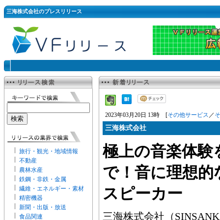
三海株式会社のプレスリリース
2023年03月20日 13時 [
その他サービス
／
三海株式会社
極上の音楽体験
旅行・観光・地域情報
不動産
で！音に理想的な
農林水産
鉄鋼・非鉄・金属
繊維・エネルギー・素材
スピーカー
精密機器
新聞・出版・放送
三海株式会社（SINSANKAI
食品関連