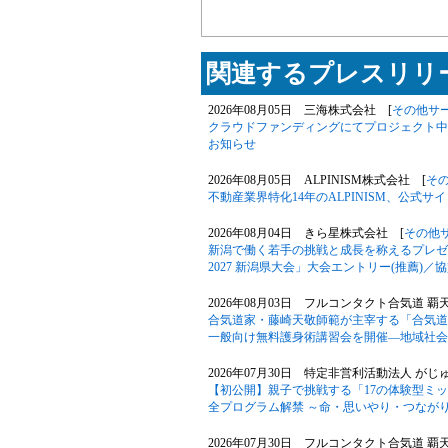
関連するプレスリリー
2026年08月05日 三海株式会社 [
その他サ
クラウドファンディングにてプロジェクト中の「Phil
お知らせ
2026年08月05日 ALPINISM株式会社 [
そ
不動産業界特化14年のALPINISM、公式
2026年08月04日 きら星株式会社 [
その他
新潟で働く若手の挑戦と成長を称えるプレゼン大
2027 新潟県大会」大会エントリー(推薦)／
2026年08月03日 フルコンタクト合気道 覇
合気道家・藤崎天敬師範が主宰する「合気道
一般向け無料護身術講習会を開催―地域社会
2026年07月30日 特定非営利活動法人 がじ
【初公開】親子で挑戦する「17の体験型ミッション
全プログラム解禁 ～命・思いやり・つなが
2026年07月30日 フルコンタクト合気道 覇