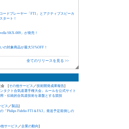
レコードプレーヤー「FT1」とアクティブスピーカ
日スタート！
la SKX-009」が発売！
り扱いの対象商品が最大51%OFF！
全てのリリースを見る >>
天会 [
その他サービス
／
技術開発成果報告
]
ンタクト合気道選手権大会」ルールを公式サイト
用・伝統的合気道技術を基盤とする競技
ービス
／
製品
]
ips Fidelio FT1＆FA3」発送予定前倒しの
の他サービス
／
企業の動向
]