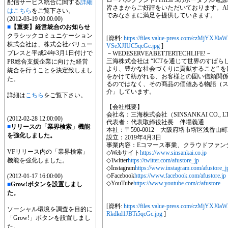
ローバルブランドPHILIPSのポータブル
配信サービス統合に関する
詳細
皆さまからご好評をいただいております。A
はこちら
をご覧下さい。
でみなさまに満足を提供していきます。
(2012-03-19 00:00:00)
■
【重要】経営統合のお知らせ
クラシックコミュニケーション
[資料:
https://files.value-press.com/czM
株式会社は、株式会社バリュー
VSeXJIUC5qcGc.jpg
]
プレスと平成24年3月1日付けで
－WEDESERVEABETTERTECHLIFE!－
三海株式会社は “ICTを通じて世界のすば
PR総合支援企業に向けた経営
より、豊かな社会づくりに貢献すること” 
統合を行うことを決定致しまし
をかけて紡がれる、お客様との固い信頼関
た。
るのではなく、その商品の価値ある物語（
介」しています。
詳細は
こちら
をご覧下さい。
【会社概要】
会社名：三海株式会社（SINSANKAI CO., L
(2012-02-28 12:00:00)
代表者：代表取締役社長 伴場義通
■
リリースの「業界検索」機能
本社：〒590-0012 大阪府堺市堺区浅香山町
を強化しました。
設立：2019年4月3日
事業内容：Eコマース事業、クラウドファン
VFリリース内の「業界検索」
◇Webサイト
https://www.sinsankai.co.jp
機能を強化しました。
◇Twitter
https://twitter.com/afustore_jp
◇Instagram
https://www.instagram.com/afustore_j
◇Facebook
https://www.facebook.com/afustore.jp
(2012-01-17 16:00:00)
◇YouTube
https://www.youtube.com/c/afustore
■
Grow!ボタンを設置しまし
た。
[資料:
https://files.value-press.com/cz
ソーシャル環境を調査を目的に
Rkdkd1JBTi5qcGc.jpg
]
「Grow!」ボタンを設置しまし
た。