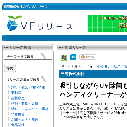
三海株式会社のプレスリリース
2023年03月28日 12時 [
その他サービス
／
三海株式会社
吸引しながらUV除菌も！
旅行・観光・地域情報
不動産
ハンディクリーナーが
農林水産
鉄鋼・非鉄・金属
三海株式会社（SINSANKAI CO., LT
みなさまに豊かな暮らしをお届けする”AFU
繊維・エネルギー・素材
リーナーの販売を応援購入サービスMakuake
精密機器
日に目標金額を達成しました。
新聞・出版・放送
食品関連