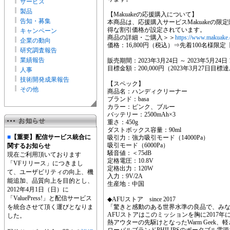
サービス
製品
【Makuakeの応援購入について】
告知・募集
本商品は、応援購入サービスMakuakeの
得な割引価格が設定されています。
キャンペーン
商品の詳細・ご購入＞＞
https://www.makuake.
企業の動向
価格：16,800円（税込）⇒先着100名様限定【
研究調査報告
業績報告
販売期間：2023年3月24日 ～ 2023年5月24日
目標金額：200,000円（2023年3月27日目標
人事
技術開発成果報告
【スペック】
その他
商品名：ハンディクリーナー
ブランド：basa
カラー：ピンク、ブルー
バッテリー：2500mAh×3
重さ：450g
ダストボックス容量：90ml
■
【重要】配信サービス統合に
吸引力：強力吸引モード（14000Pa）
吸引モード（6000Pa）
関するお知らせ
騒音値：＜75dB
現在ご利用頂いております
定格電圧：10.8V
「VFリリース」につきまし
定格出力：120W
て、ユーザビリティの向上、機
入力：9V/2A
能追加、品質向上を目的とし、
生産地：中国
2012年4月1日（日）に
「ValuePress!」と配信サービス
◆AFUストア since 2017
を統合させて頂く運びとなりま
「驚きと感動のある世界水準の良品で、み
AFUストアはこのミッションを胸に2017
した。
熱アウターの先駆けとなったWarm Geek、軽