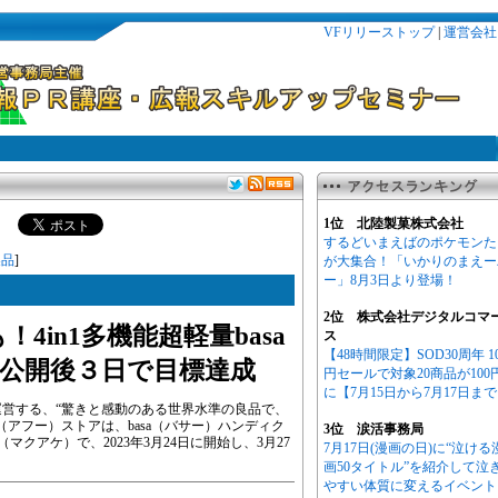
VFリリーストップ
|
運営会社
1位 北陸製菓株式会社
するどいまえばのポケモンた
製品
]
が大集合！「いかりのまえー
ー」8月3日より登場！
2位 株式会社デジタルコマ
4in1多機能超軽量basa
ス
【48時間限定】SOD30周年 1
公開後３日で目標達成
円セールで対象20商品が100
に【7月15日から7月17日ま
D.）が運営する、“驚きと感動のある世界水準の良品で、
（アフー）ストアは、basa（バサー）ハンディク
3位 涙活事務局
（マクアケ）で、2023年3月24日に開始し、3月27
7月17日(漫画の日)に“泣ける
画50タイトル”を紹介して泣
やすい体質に変えるイベント