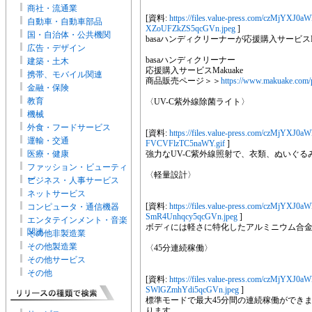
商社・流通業
[資料:
https://files.value-press.com/czM
自動車・自動車部品
XZoUFZkZS5qcGVn.jpeg
]
国・自治体・公共機関
basaハンディクリーナーが応援購入サービスMa
広告・デザイン
basaハンディクリーナー
建築・土木
応援購入サービスMakuake
携帯、モバイル関連
商品販売ページ＞＞
https://www.makuake.com/p
金融・保険
教育
〈UV-C紫外線除菌ライト〉
機械
外食・フードサービス
[資料:
https://files.value-press.com/cz
運輸・交通
FVCVFlzTC5naWY.gif
]
医療・健康
強力なUV-C紫外線照射で、衣類、ぬいぐ
ファッション・ビューティ
〈軽量設計〉
ー
ビジネス・人事サービス
ネットサービス
[資料:
https://files.value-press.com/cz
コンピュータ・通信機器
SmR4Unhqcy5qcGVn.jpeg
]
エンタテインメント・音楽
ボディには軽さに特化したアルミニウム合金
関連
その他非製造業
その他製造業
〈45分連続稼働〉
その他サービス
その他
[資料:
https://files.value-press.com/cz
SWlGZmhYdi5qcGVn.jpeg
]
標準モードで最大45分間の連続稼働ができま
ります。