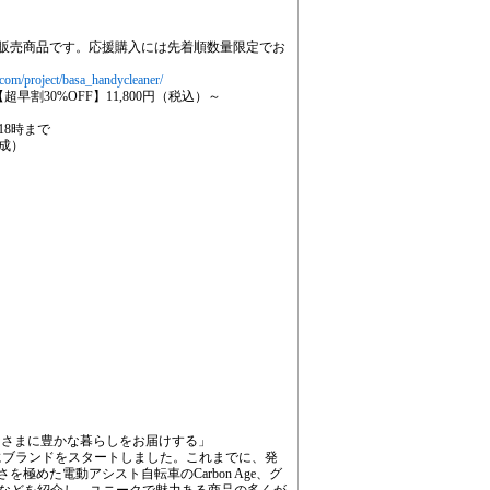
限定販売商品です。応援購入には先着順数量限定でお
com/project/basa_handycleaner/
超早割30%OFF】11,800円（税込）～
 18時まで
達成）
なさまに豊かな暮らしをお届けする」
年にブランドをスタートしました。これまでに、発
さを極めた電動アシスト自転車のCarbon Age、グ