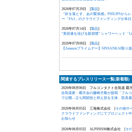
2026年07月29日 [
製品
]
『針を落とす、あの緊張感』PHILIPSから
ー「FA3」のクラウドファンディングが本
2026年07月14日 [
製品
]
“美容液を浴びる新習慣” シャワーヘッド「Livel
2026年07月09日 [
製品
]
【Amazonプライムデー】SINSANKAI取
関連するプレスリリース一覧(新着順)
2026年08月06日 フルコンタクト合気道 覇
合気道家・覇天会の藤崎天敬が提唱「フルコ
で公開―立ち関節技と抑え技を主体、防具着
2026年08月05日 三海株式会社 [
その他サ
クラウドファンディングにてプロジェクト中の「Phil
お知らせ
2026年08月05日 ALPINISM株式会社 [
そ