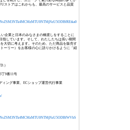
電源などを紹介し、ユニークで魅力ある商品の多くが
FUストアはこれからも、最高のサービスと品質
jYXJ0aWNsZSM3NTk4MCMzMTU0NTMjNzU5ODBfREtka0
らしい企業と日本のみなさまの橋渡しをすることに
を目指しています。そして、わたしたちは長い期間
係を大切に考えます。そのため、ただ商品を販売す
ストーリー）をお客様の心に語りかけるように「紹
TD.）
3丁9番11号
ディング事業、ECショップ運営代行事業
p/
MjYXJ0aWNsZSM3NTk4MCMzMTU0NTMjNzU5ODBfWVhS