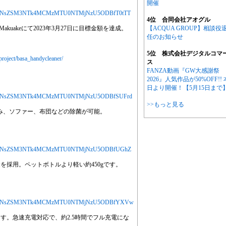
開催
jYXJ0aWNsZSM3NTk4MCMzMTU0NTMjNzU5ODBfT0tTT
4位 合同会社アオグル
kuakeにて2023年3月27日に目標金額を達成。
【ACQUA GROUP】相談役
任のお知らせ
5位 株式会社デジタルコマ
roject/basa_handycleaner/
ス
FANZA動画『GW大感謝祭
2026』人気作品が50%OFF!! 
日より開催！【5月15日まで
MjYXJ0aWNsZSM3NTk4MCMzMTU0NTMjNzU5ODBfSUFrd
>>もっと見る
るみ、ソファー、布団などの除菌が可能。
MjYXJ0aWNsZSM3NTk4MCMzMTU0NTMjNzU5ODBfUGhZ
を採用。ペットボトルより軽い約450gです。
MjYXJ0aWNsZSM3NTk4MCMzMTU0NTMjNzU5ODBfYXVw
す。急速充電対応で、約2.5時間でフル充電にな