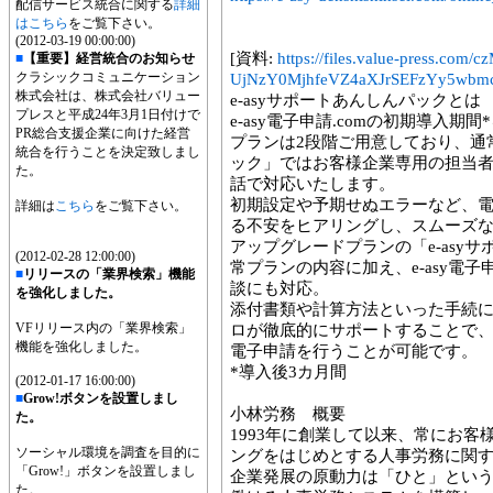
配信サービス統合に関する
詳細
はこちら
をご覧下さい。
(2012-03-19 00:00:00)
[資料:
https://files.value-press
■
【重要】経営統合のお知らせ
クラシックコミュニケーション
UjNzY0MjhfeVZ4aXJrSEFzYy5wbmc
株式会社は、株式会社バリュー
e-asyサポートあんしんパックとは
プレスと平成24年3月1日付けで
e-asy電子申請.comの初期導入
PR総合支援企業に向けた経営
プランは2段階ご用意しており、通常
統合を行うことを決定致しまし
ック」ではお客様企業専用の担当
た。
話で対応いたします。
初期設定や予期せぬエラーなど、
詳細は
こちら
をご覧下さい。
る不安をヒアリングし、スムーズ
アップグレードプランの「e-asyサ
(2012-02-28 12:00:00)
常プランの内容に加え、e-asy電子
■
リリースの「業界検索」機能
談にも対応。
を強化しました。
添付書類や計算方法といった手続
VFリリース内の「業界検索」
ロが徹底的にサポートすることで
機能を強化しました。
電子申請を行うことが可能です。
*導入後3カ月間
(2012-01-17 16:00:00)
■
Grow!ボタンを設置しまし
小林労務 概要
た。
1993年に創業して以来、常にお
ソーシャル環境を調査を目的に
ングをはじめとする人事労務に関
「Grow!」ボタンを設置しまし
企業発展の原動力は「ひと」とい
た。