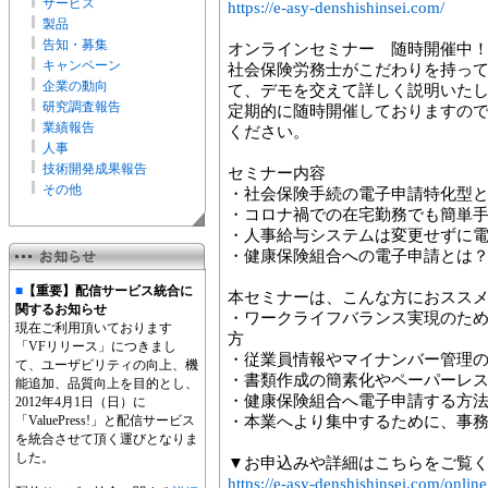
サービス
https://e-asy-denshishinsei.com/
製品
告知・募集
オンラインセミナー 随時開催中
キャンペーン
社会保険労務士がこだわりを持って開発
企業の動向
て、デモを交えて詳しく説明いた
研究調査報告
定期的に随時開催しておりますの
業績報告
ください。
人事
技術開発成果報告
セミナー内容
その他
・社会保険手続の電子申請特化型
・コロナ禍での在宅勤務でも簡単
・人事給与システムは変更せずに
・健康保険組合への電子申請とは
■
【重要】配信サービス統合に
本セミナーは、こんな方におスス
関するお知らせ
・ワークライフバランス実現のた
現在ご利用頂いております
方
「VFリリース」につきまし
・従業員情報やマイナンバー管理
て、ユーザビリティの向上、機
・書類作成の簡素化やペーパーレ
能追加、品質向上を目的とし、
・健康保険組合へ電子申請する方
2012年4月1日（日）に
「ValuePress!」と配信サービス
・本業へより集中するために、事
を統合させて頂く運びとなりま
した。
▼お申込みや詳細はこちらをご覧
https://e-asy-denshishinsei.com/onlin