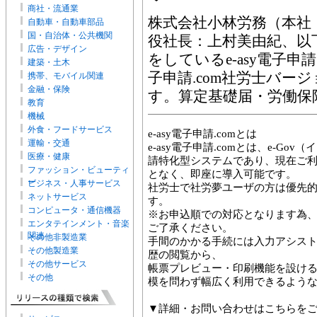
商社・流通業
株式会社小林労務（本社
自動車・自動車部品
国・自治体・公共機関
役社長：上村美由紀、以
広告・デザイン
をしているe-asy電子申請
建築・土木
子申請.com社労士バー
携帯、モバイル関連
金融・保険
す。算定基礎届・労働保
教育
機械
外食・フードサービス
e-asy電子申請.comとは
運輸・交通
e-asy電子申請.comとは、e-G
医療・健康
請特化型システムであり、現在ご
ファッション・ビューティ
となく、即座に導入可能です。
ー
ビジネス・人事サービス
社労士で社労夢ユーザの方は優先
ネットサービス
す。
コンピュータ・通信機器
※お申込順での対応となります為
エンタテインメント・音楽
ご了承ください。
関連
その他非製造業
手間のかかる手続には入力アシス
その他製造業
歴の閲覧から、
その他サービス
帳票プレビュー・印刷機能を設け
その他
模を問わず幅広く利用できるよう
▼詳細・お問い合わせはこちらを