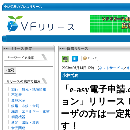
小林労務のプレスリリース
2023年06月14日 12時 [
ネットサービス
／
小林労務
「e-asy電子申請
旅行・観光・地域情報
不動産
ョン」リリース
農林水産
鉄鋼・非鉄・金属
ーザの方は一定
繊維・エネルギー・素材
精密機器
新聞・出版・放送
す！
食品関連