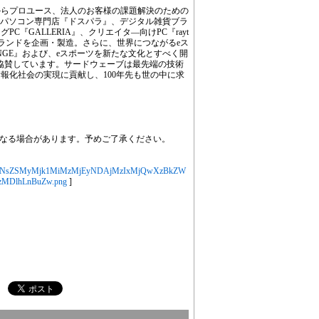
からプロユース、法人のお客様の課題解決のための
。パソコン専門店『ドスパラ』、デジタル雑貨ブラ
『GALLERIA』、クリエイタ―向けPC『rayt
PCブランドを企画・製造。さらに、世界につながるeス
ALLENGE』および、eスポーツを新たな文化とすべく開
協賛しています。サードウェーブは最先端の技術
報化社会の実現に貢献し、100年先も世の中に求
なる場合があります。予めご了承ください。
jYXJ0aWNsZSMyMjk1MiMzMjEyNDAjMzIxMjQwXzBkZW
MDlhLnBuZw.png
]