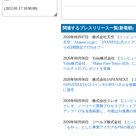
(2012-01-17 10:00:00)
関連するプレスリリース一覧(新着順)
2026年08月07日 株式会社天空 [
コンピュ
天空、Amazon.co.jpに「AYANEO公式スト
り4日間限定で15%オフ～
2026年08月06日 Yolni株式会社 [
コンピュ
Yolni株式会社、「Maker Faire Toky
ベルティのプレゼントを実施
2026年08月06日 株式会社JAPANNEXT [
JAPANNEXTが21.5インチのIPSパネルを搭
に発売
2026年08月06日 株式会社クレオ [
コンピ
クレオ、ノーコード業務プロセスプラットフォー
アップ！UIを全面刷新し、今後はAI連携の
2026年08月06日 ジールズ株式会社 [
コン
「もやっ」とした事業アイデアをPMの視点