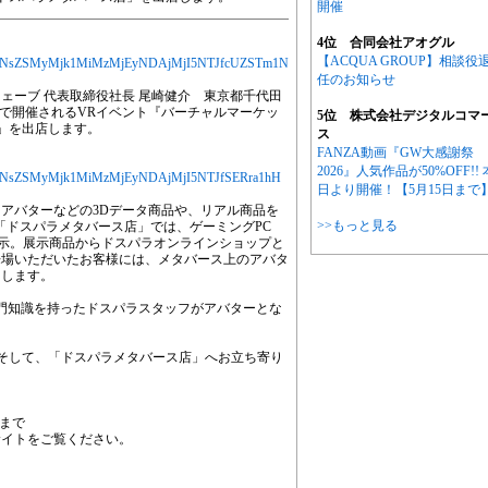
開催
4位 合同会社アオグル
【ACQUA GROUP】相談役
YXJ0aWNsZSMyMjk1MiMzMjEyNDAjMjI5NTJfcUZSTm1N
任のお知らせ
ェーブ 代表取締役社長 尾崎健介 東京都千代田
(日)まで開催されるVRイベント『バーチャルマーケッ
5位 株式会社デジタルコマ
ス店」を出店します。
ス
FANZA動画『GW大感謝祭
2026』人気作品が50%OFF!! 
YXJ0aWNsZSMyMjk1MiMzMjEyNDAjMjI5NTJfSERra1hH
日より開催！【5月15日まで
アバターなどの3Dデータ商品や、リアル商品を
>>もっと見る
「ドスパラメタバース店」では、ゲーミングPC
ルを展示。展示商品からドスパラオンラインショップと
来場いただいたお客様には、メタバース上のアバタ
トします。
専門知識を持ったドスパラスタッフがアバターとな
er』そして、「ドスパラメタバース店」へお立ち寄り
)まで
サイトをご覧ください。