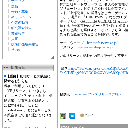
◆株式会社サードウェーブについて
サービス
株式会社サードウェーブは、個人のお客様
製品
ソリューションビジネスを行うIT企業です
告知・募集
ンド『上海問屋』の運営をはじめ、ゲーミングPC
キャンペーン
rek』、汎用PC『THIRDWAVE』などの
ポーツ大会『GALLERIA GLOBAL CH
企業の動向
催する『全国高校eスポーツ選手権』に特別
研究調査報告
を安心と共にお届けすることで、より良い情
業績報告
められる企業であることを目指します。
人事
サードウェーブ
http://info.twave.co.jp/
技術開発成果報告
ドスパラ
https://www.dospara.co.jp/
その他
※本リリースに記載の内容は予告なく変更と
[資料:
https://files.value-press.com/czM
YwNTk5Njg0MzY2OGUzZGYzMzMzYjhlNTIz
■
【重要】配信サービス統合に
関するお知らせ
現在ご利用頂いております
「VFリリース」につきまし
提供元：
valuepressプレスリリース詳細へ
て、ユーザビリティの向上、機
能追加、品質向上を目的とし、
2012年4月1日（日）に
「ValuePress!」と配信サービス
を統合させて頂く運びとなりま
した。