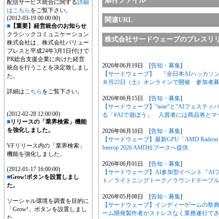
添付ファイル
配信サービス統合に関する
詳細
はこちら
をご覧下さい。
(2012-03-19 00:00:00)
関連URL
■
【重要】経営統合のお知らせ
クラシックコミュニケーション
株式会社サードウェーブのプレスリ
株式会社は、株式会社バリュー
プレスと平成24年3月1日付けで
PR総合支援企業に向けた経営
2026年06月19日 [
告知・募集
]
統合を行うことを決定致しまし
【サードウェーブ】 『全日本AIハッカソン
た。
８月22日（土）オンラインで開催 参加者
詳細は
こちら
をご覧下さい。
2026年06月15日 [
告知・募集
]
【サードウェーブ】“note”と“AIフェステ
(2012-02-28 12:00:00)
る「#AIで遊ぼう」 入賞者には商品券と
■
リリースの「業界検索」機能
を強化しました。
2026年06月10日 [
告知・募集
]
【サードウェーブ】最新GPU「AMD Radeon 
VFリリース内の「業界検索」
Interop 2026 AMD社ブースへ提供
機能を強化しました。
2026年06月01日 [
告知・募集
]
(2012-01-17 16:00:00)
【サードウェーブ】AI参加型イベント『AIフ
■
Grow!ボタンを設置しまし
ト／ライトニングトーク／ラウンドテーブ
た。
2026年05月08日 [
告知・募集
]
ソーシャル環境を調査を目的に
【サードウェーブ】インディーゲームの祭典BitS
「Grow!」ボタンを設置しまし
ーム開発製作者がストレスなく業務遂行で
た。