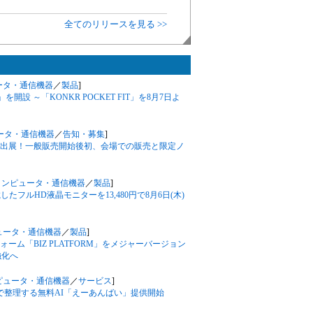
全てのリリースを見る >>
ータ・通信機器
／
製品
]
ア」を開設 ～「KONKR POCKET FIT」を8月7日よ
ータ・通信機器
／
告知・募集
]
o 2026」に出展！一般販売開始後初、会場での販売と限定ノ
コンピュータ・通信機器
／
製品
]
載したフルHD液晶モニターを13,480円で8月6日(木)
ュータ・通信機器
／
製品
]
ム「BIZ PLATFORM」をメジャーバージョン
強化へ
ピュータ・通信機器
／
サービス
]
で整理する無料AI「えーあんばい」提供開始