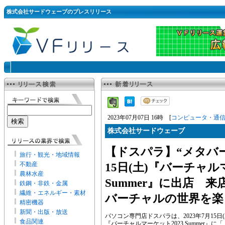
株式会社サードウェーブのプレスリリース
2023年07月07日 16時 [
コンピュータ・通
株式会社サードウェーブ
【ドスパラ】“メタバ
旅行・観光・地域情報
不動産
15日(土)『バーチャル
農林水産
Summer』に出店 
鉄鋼・非鉄・金属
繊維・エネルギー・素材
バーチャルの世界を楽
精密機器
新聞・出版・放送
パソコン専門店ドスパラは、2023年7月15日
食品関連
『バーチャルマーケット2023 Summer