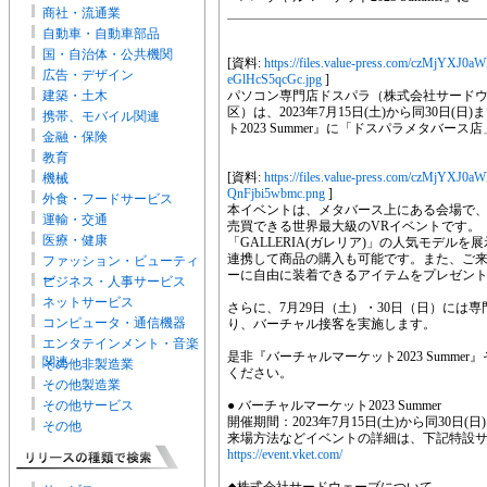
商社・流通業
自動車・自動車部品
国・自治体・公共機関
[資料:
https://files.value-press.com/czMj
広告・デザイン
eGlHcS5qcGc.jpg
]
建築・土木
パソコン専門店ドスパラ（株式会社サードウ
区）は、2023年7月15日(土)から同30日
携帯、モバイル関連
ト2023 Summer』に「ドスパラメタバー
金融・保険
教育
[資料:
https://files.value-press.com/czMj
機械
QnFjbi5wbmc.png
]
外食・フードサービス
本イベントは、メタバース上にある会場で、
運輸・交通
売買できる世界最大級のVRイベントです。
医療・健康
「GALLERIA(ガレリア)」の人気モデ
連携して商品の購入も可能です。また、ご
ファッション・ビューティ
ーに自由に装着できるアイテムをプレゼン
ー
ビジネス・人事サービス
ネットサービス
さらに、7月29日（土）・30日（日）には
コンピュータ・通信機器
り、バーチャル接客を実施します。
エンタテインメント・音楽
是非『バーチャルマーケット2023 Summ
関連
その他非製造業
ください。
その他製造業
その他サービス
● バーチャルマーケット2023 Summer
開催期間：2023年7月15日(土)から同30日(日
その他
来場方法などイベントの詳細は、下記特設
https://event.vket.com/