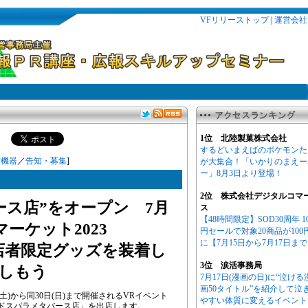
VFリリーストップ
|
運営会社
1位 北陸製菓株式会社
するどいまえばのポケモンた
信機器
／
告知・募集
]
が大集合！「いかりのまえー
ー」8月3日より登場！
2位 株式会社デジタルコマ
ース店”をオープン 7月
ス
【48時間限定】SOD30周年 1
マーケット2023
円セールで対象20商品が100
に【7月15日から7月17日ま
来店者限定グッズを装着し
3位 涙活事務局
しもう
7月17日(漫画の日)に“泣ける
画50タイトル”を紹介して泣
(土)から同30日(日)まで開催されるVRイベント
やすい体質に変えるイベント
』に「ドスパラメタバース店」を出店します。