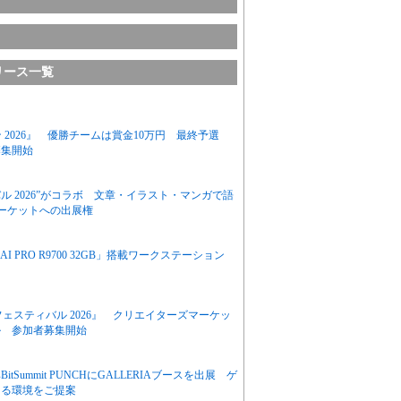
リース一覧
 2026』 優勝チームは賞金10万円 最終予選
募集開始
ィバル 2026”がコラボ 文章・イラスト・マンガで語
マーケットへの出展権
AI PRO R9700 32GB」搭載ワークステーション
ェスティバル 2026』 クリエイターズマーケッ
ル 参加者募集開始
ummit PUNCHにGALLERIAブースを出展 ゲ
きる環境をご提案