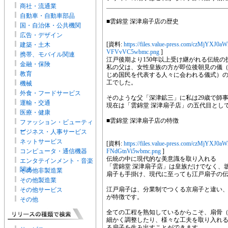
商社・流通業
自動車・自動車部品
■雲錦堂 深津扇子店の歴史
国・自治体・公共機関
広告・デザイン
[資料:
https://files.value-press.com/czMj
建築・土木
VFVvVC5wbmc.png
]
携帯、モバイル関連
江戸後期より150年以上受け継がれる伝統の
金融・保険
私の父は、女性皇族の方が即位後朝見の儀
教育
じめ国民を代表する人々に会われる儀式）
工でした。
機械
外食・フードサービス
そのような父「深津鉱三」に私は29歳で師
運輸・交通
現在は「雲錦堂 深津扇子店」の五代目とし
医療・健康
■雲錦堂 深津扇子店の特徴
ファッション・ビューティ
ー
ビジネス・人事サービス
ネットサービス
[資料:
https://files.value-press.com/czM
コンピュータ・通信機器
FNdGtnVi5wbmc.png
]
伝統の中に現代的な美意識を取り入れる
エンタテインメント・音楽
「雲錦堂 深津扇子店」は皇族だけでなく、
関連
その他非製造業
扇子も手掛け、現代に至っても江戸扇子の
その他製造業
江戸扇子は、分業制でつくる京扇子と違い、
その他サービス
が特徴です。
その他
全ての工程を熟知しているからこそ、扇骨
細かく調整したり、様々な工夫を取り入れ
る扇子を生み出すことができます。