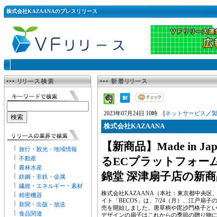
株式会社KAZAANAのプレスリリース
2023年07月24日 10時 [
ネットサービス
／
株式会社KAZAANA
【新商品】Made in 
旅行・観光・地域情報
不動産
るECプラットフォーム
農林水産
錦堂 深津扇子店の新
鉄鋼・非鉄・金属
繊維・エネルギー・素材
株式会社KAZAANA（本社：東京都中央区
精密機器
イト「BECOS」は、7/24（月）、江戸扇
新聞・出版・放送
売を開始しました。唐草柄や毘沙門格子と
食品関連
デザインの扇子はこれからの季節の贈り物