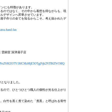
インにも特徴があります。
れるのではなく、その中から着想を得ながらも、現
ナルデザインへ昇華させています。
は扇子作りの全てを知るからこそ。考え抜かれたデ
katsu-hand-fan
子｜雲錦堂 深津扇子店
jYXJ0aWNsZSM2OTY1MCMzMjE5OTgjNjk2NTBfZW1MQ
けとなりました。
いるので、ひとつひとつ職人の個性が光る仕上がり
た。白竹を黒く煮て染めた「煮黒」と呼ばれる骨竹