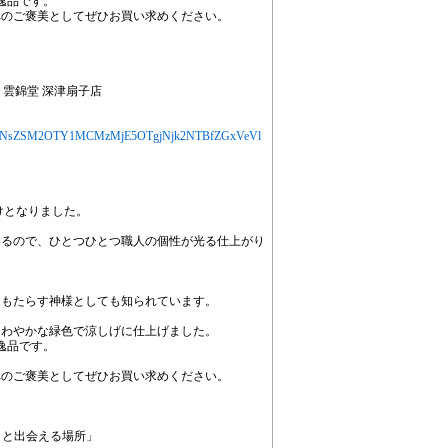
逸品です。
へのご褒美としてぜひお買い求めください。
｜雲錦堂 深津扇子店
jYXJ0aWNsZSM2OTY1MCMzMjE5OTgjNjk2NTBfZGxVeVl
けとなりました。
いるので、ひとつひとつ職人の個性が光る仕上がり
をもたらす神様としても知られています。
さわやかな緑色で涼しげに仕上げました。
逸品です。
へのご褒美としてぜひお買い求めください。
pan と出会える場所」