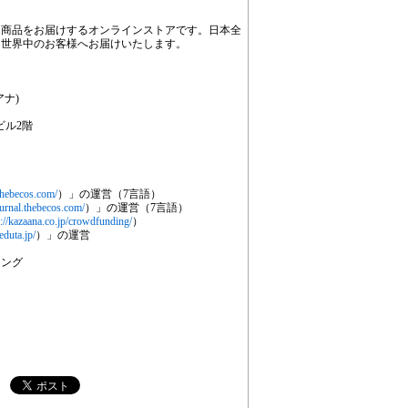
apan 商品をお届けするオンラインストアです。日本全
て世界中のお客様へお届けいたします。
アナ)
ビル2階
thebecos.com/
）」の運営（7言語）
ournal.thebecos.com/
）」の運営（7言語）
s://kazaana.co.jp/crowdfunding/
）
eduta.jp/
）」の運営
ィング