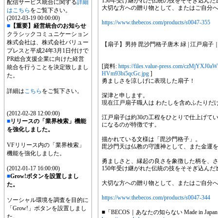
150年受け継がれた伝統の技をそそぎ込んだ
配信サービス統合に関する
詳細
大切な方への贈り物として、またはご自分
はこちら
をご覧下さい。
(2012-03-19 00:00:00)
https://www.thebecos.com/products/s0047-355
■
【重要】経営統合のお知らせ
クラシックコミュニケーション
株式会社は、株式会社バリュー
【扇子】男持 毘沙門格子唐木 緑 | 江戸扇子
プレスと平成24年3月1日付けで
PR総合支援企業に向けた経営
[資料:
https://files.value-press.com/czM
統合を行うことを決定致しまし
HVm93bi5qcGc.jpg
]
た。
勇ましさを涼しげに表現した扇子！
詳細は
こちら
をご覧下さい。
深津と申します。
現在江戸扇子職人は わたしを含めふたりだ
(2012-02-28 12:00:00)
江戸扇子は約30の工程をひとりで仕上げて
■
リリースの「業界検索」機能
になるのが特徴です。
を強化しました。
描かれている文様は「毘沙門格子」。
VFリリース内の「業界検索」
毘沙門天は仏教の守護神として、また金運
機能を強化しました。
勇ましさと、縁起の良さを象徴した柄を、
(2012-01-17 16:00:00)
150年受け継がれた伝統の技をそそぎ込んだ
■
Grow!ボタンを設置しまし
大切な方への贈り物として、またはご自分
た。
https://www.thebecos.com/products/s0047-344
ソーシャル環境を調査を目的に
「Grow!」ボタンを設置しまし
■「BECOS｜あなたの知らない Made in Ja
た。