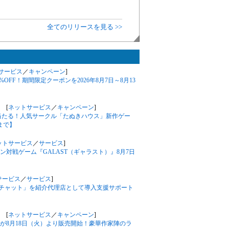
全てのリリースを見る >>
サービス
／
キャンペーン
]
%OFF！期間限定クーポンを2026年8月7日～8月13
 [
ネットサービス
／
キャンペーン
]
が当たる！人気サークル「たぬきハウス」新作ゲー
まで】
ットサービス
／
サービス
]
対戦ゲーム『GALAST（ギャラスト）』8月7日
サービス
／
サービス
]
フルチャット」を紹介代理店として導入支援サポート
 [
ネットサービス
／
キャンペーン
]
が8月18日（火）より販売開始！豪華作家陣のラ