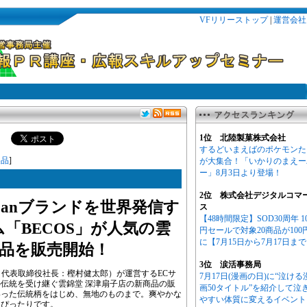
VFリリーストップ
|
運営会社
1位 北陸製菓株式会社
するどいまえばのポケモンた
製品
]
が大集合！「いかりのまえー
ー」8月3日より登場！
2位 株式会社デジタルコマ
Japanブランドを世界発信す
ス
【48時間限定】SOD30周年 1
「BECOS」が人気の雲
円セールで対象20商品が100
に【7月15日から7月17日ま
商品を販売開始！
3位 涙活事務局
、代表取締役社長：樫村健太郎）が運営するECサ
7月17日(漫画の日)に“泣ける
子の伝統を受け継ぐ雲錦堂 深津扇子店の新商品の販
画50タイトル”を紹介して泣
いった伝統柄をはじめ、無地のものまで。爽やかな
やすい体質に変えるイベント
にぴったりです。