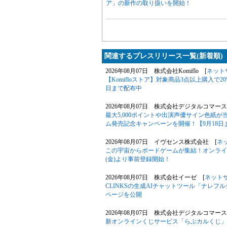
ア」の新作の取り扱いを開始！
関連するプレスリリース一覧(新着順)
2026年08月07日 株式会社Komiflo [
ネット
【Komifloストア】対象商品3点以上購入で20
日まで配布中
2026年08月07日 株式会社デジタルコマース
最大5,000ポイントや出演声優サイン色紙
ム発売記念キャンペーンを開催！【9月18日
2026年08月07日 イヴセンス株式会社 [
ネ
この宇宙からボードゲームが集結！オンライン
(金)より事前登録開始！
2026年08月07日 株式会社イーゼ [
ネット
CLINKSの生成AIチャットツール「ナレ
ページを公開
2026年08月07日 株式会社デジタルコマース
新オンラインくじサービス「らぶカルくじ」