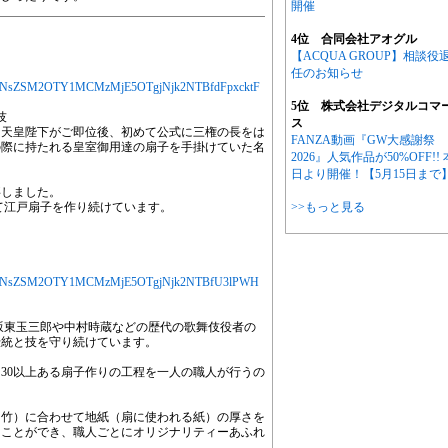
開催
4位 合同会社アオグル
【ACQUA GROUP】相談役
任のお知らせ
YXJ0aWNsZSM2OTY1MCMzMjE5OTgjNjk2NTBfdFpxcktF
5位 株式会社デジタルコマ
技
ス
（天皇陛下がご即位後、初めて公式に三権の長をは
FANZA動画『GW大感謝祭
の際に持たれる皇室御用達の扇子を手掛けていた名
2026』人気作品が50%OFF!! 
日より開催！【5月15日まで
事しました。
て江戸扇子を作り続けています。
>>もっと見る
jYXJ0aWNsZSM2OTY1MCMzMjE5OTgjNjk2NTBfU3lPWH
坂東玉三郎や中村時蔵などの歴代の歌舞伎役者の
伝統と技を守り続けています。
30以上ある扇子作りの工程を一人の職人が行うの
（竹）に合わせて地紙（扇に使われる紙）の厚さを
ることができ、職人ごとにオリジナリティーあふれ