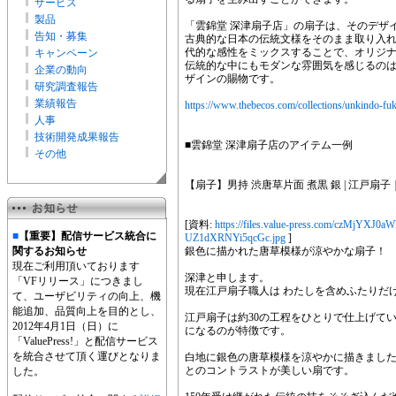
サービス
製品
「雲錦堂 深津扇子店」の扇子は、そのデザ
告知・募集
古典的な日本の伝統文様をそのまま取り入
代的な感性をミックスすることで、オリジ
キャンペーン
伝統的な中にもモダンな雰囲気を感じるの
企業の動向
ザインの賜物です。
研究調査報告
業績報告
https://www.thebecos.com/collections/unkindo-fu
人事
技術開発成果報告
■雲錦堂 深津扇子店のアイテム一例
その他
【扇子】男持 渋唐草片面 煮黒 銀 | 江戸扇
[資料:
https://files.value-press.com/czM
■
【重要】配信サービス統合に
UZ1dXRNYi5qcGc.jpg
]
関するお知らせ
銀色に描かれた唐草模様が涼やかな扇子！
現在ご利用頂いております
深津と申します。
「VFリリース」につきまし
現在江戸扇子職人は わたしを含めふたりだ
て、ユーザビリティの向上、機
能追加、品質向上を目的とし、
江戸扇子は約30の工程をひとりで仕上げて
2012年4月1日（日）に
になるのが特徴です。
「ValuePress!」と配信サービス
を統合させて頂く運びとなりま
白地に銀色の唐草模様を涼やかに描きまし
とのコントラストが美しい扇です。
した。