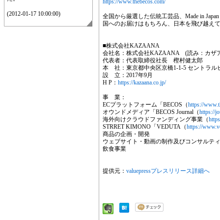
https://www.thebecos.com/
(2012-01-17 10:00:00)
全国から厳選した伝統工芸品、Made in J
国へのお届けはもちろん、日本を飛び越え
■株式会社KAZAANA
会社名：株式会社KAZAANA (読み：カザ
代表者：代表取締役社長 樫村健太郎
本 社：東京都中央区京橋1-1-5 セントラル
設 立：2017年9月
H P：
https://kazaana.co.jp/
事 業：
ECプラットフォーム「BECOS（
https://www.
オウンドメディア「BECOS Journal（
https://j
海外向けクラウドファンディング事業（
http
STRRET KIMONO「VEDUTA（
https://www.v
商品の企画・開発
ウェブサイト・動画の制作及びコンサルテ
飲食事業
提供元：
valuepressプレスリリース詳細へ