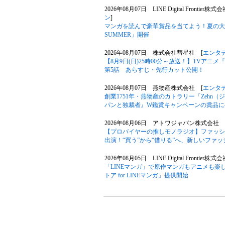
2026年08月07日 LINE Digital Frontier株式
ン
]
マンガを読んで豪華賞品を当てよう！夏の大型キ
SUMMER」開催
2026年08月07日 株式会社彗星社 [
エンタ
【8月9日(日)25時00分～放送！】TVア
第5話 あらすじ・先行カット公開！
2026年08月07日 燕物産株式会社 [
エンタ
創業1751年・燕物産のカトラリー「Zehn
パンと独裁者』W鑑賞キャンペーンの賞品に
2026年08月06日 アトワジャパン株式会社 
【プロバイヤーの推しモノラジオ】ファッションサ
出演！“買う”から“借りる”へ、新しいファ
2026年08月05日 LINE Digital Frontier株式
「LINEマンガ」で原作マンガもアニメも楽
トア for LINEマンガ」提供開始