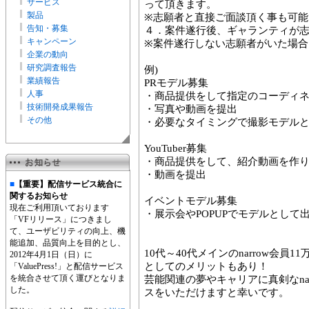
サービス
って頂きます。
製品
※志願者と直接ご面談頂く事も可能
告知・募集
４．案件遂行後、ギャランティが
キャンペーン
※案件遂行しない志願者がいた場合
企業の動向
研究調査報告
例)
業績報告
PRモデル募集
人事
・商品提供をして指定のコーディ
技術開発成果報告
・写真や動画を提出
その他
・必要なタイミングで撮影モデル
YouTuber募集
・商品提供をして、紹介動画を作
・動画を提出
■
【重要】配信サービス統合に
関するお知らせ
イベントモデル募集
現在ご利用頂いております
・展示会やPOPUPでモデルとして
「VFリリース」につきまし
て、ユーザビリティの向上、機
能追加、品質向上を目的とし、
10代～40代メインのnarrow会員
2012年4月1日（日）に
としてのメリットもあり！
「ValuePress!」と配信サービス
を統合させて頂く運びとなりま
芸能関連の夢やキャリアに真剣なna
した。
スをいただけますと幸いです。