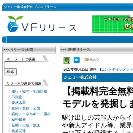
ジェミー株式会社のプレスリリース
2023年08月25日 10時 [
エンタテインメン
ジェミー株式会社
【掲載料完全無料
旅行・観光・地域情報
不動産
モデルを発掘し
農林水産
鉄鋼・非鉄・金属
繊維・エネルギー・素材
駆け出しの芸能人からイ
精密機器
や新人アイドル等、業界
新聞・出版・放送
食品関連