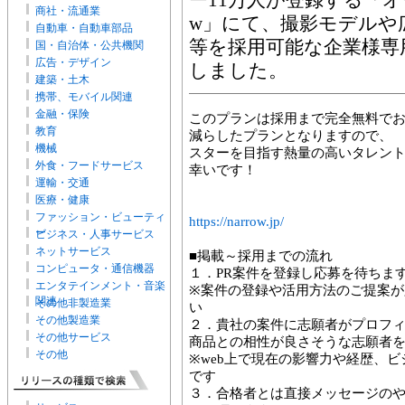
ー11万人が登録する「オー
商社・流通業
w」にて、撮影モデルや広告
自動車・自動車部品
等を採用可能な企業様専
国・自治体・公共機関
広告・デザイン
しました。
建築・土木
携帯、モバイル関連
金融・保険
このプランは採用まで完全無料で
教育
減らしたプランとなりますので、
機械
スターを目指す熱量の高いタレン
外食・フードサービス
幸いです！
運輸・交通
医療・健康
ファッション・ビューティ
https://narrow.jp/
ー
ビジネス・人事サービス
ネットサービス
■掲載～採用までの流れ
コンピュータ・通信機器
１．PR案件を登録し応募を待ちま
エンタテインメント・音楽
※案件の登録や活用方法のご提案
関連
その他非製造業
い
その他製造業
２．貴社の案件に志願者がプロフ
その他サービス
商品との相性が良さそうな志願者
その他
※web上で現在の影響力や経歴、
です
３．合格者とは直接メッセージのや