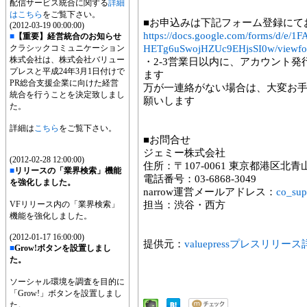
配信サービス統合に関する
詳細
はこちら
をご覧下さい。
■お申込みは下記フォーム登録にて
(2012-03-19 00:00:00)
https://docs.google.com/forms/d/
■
【重要】経営統合のお知らせ
クラシックコミュニケーション
HETg6uSwojHZUc9EHjsSI0w/viewf
株式会社は、株式会社バリュー
・2-3営業日以内に、アカウント
プレスと平成24年3月1日付けで
ます
PR総合支援企業に向けた経営
万が一連絡がない場合は、大変お
統合を行うことを決定致しまし
願いします
た。
詳細は
こちら
をご覧下さい。
■お問合せ
ジェミー株式会社
(2012-02-28 12:00:00)
住所：〒107-0061 東京都港区北青
■
リリースの「業界検索」機能
電話番号：03-6868-3049
を強化しました。
narrow運営メールアドレス：
co_sup
VFリリース内の「業界検索」
担当：渋谷・西方
機能を強化しました。
(2012-01-17 16:00:00)
提供元：
valuepressプレスリリー
■
Grow!ボタンを設置しまし
た。
ソーシャル環境を調査を目的に
「Grow!」ボタンを設置しまし
た。