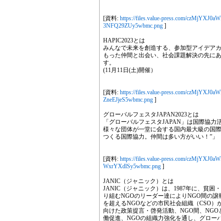
[資料:
https://files.value-press.com/cz
3NFQ29ZUy5wbmc.png
]
HAPIC2023とは
みんなで未来を創造する、参加型アイデアカ
もった仲間と出会い、社会課題解決の先にあ
す。
(11月11日(土)開催）
[資料:
https://files.value-press.com/czM
ZneEJjeS5wbmc.png
]
グローバルフェスタJAPAN2023とは
「グローバルフェスタJAPAN」は国際協力
様々な団体が一堂に会する国内最大級の国際
つくる国際協力。仲間は多い方がいい！”」
[資料:
https://files.value-press.com/cz
WxrYXdlSy5wbmc.png
]
JANIC（ジャニック）とは
JANIC（ジャニック）は、1987年に、
り組むNGOのリーダー達によりNGO間の譲
を超えるNGOなどの市民社会組織（CSO）
向けた政策提言・啓発活動、NGO間、NG
働促進、NGOの組織力強化を通し、グロー