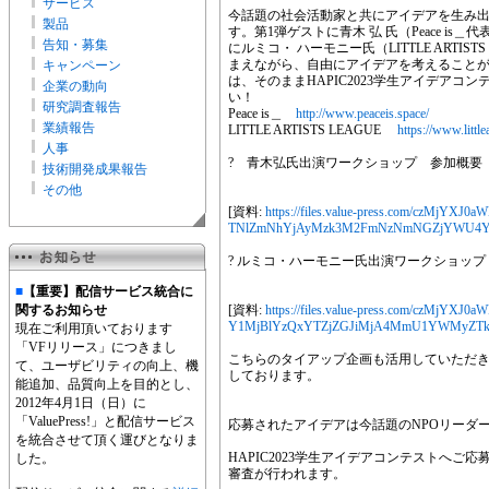
サービス
今話題の社会活動家と共にアイデアを生み
製品
す。第1弾ゲストに青木 弘 氏（Peace i
告知・募集
にルミコ・ ハーモニー氏（LITTLE ARTI
まえながら、自由にアイデアを考えること
キャンペーン
は、そのままHAPIC2023学生アイデア
企業の動向
い！
研究調査報告
Peace is＿
http://www.peaceis.space/
業績報告
LITTLE ARTISTS LEAGUE
https://www.little
人事
? 青木弘氏出演ワークショップ 参加概要
技術開発成果報告
その他
[資料:
https://files.value-press.com/cz
TNlZmNhYjAyMzk3M2FmNzNmNGZjYWU4Yz
? ルミコ・ハーモニー氏出演ワークショップ
■
【重要】配信サービス統合に
関するお知らせ
[資料:
https://files.value-press.com/czM
Y1MjBlYzQxYTZjZGJiMjA4MmU1YWMyZTk
現在ご利用頂いております
「VFリリース」につきまし
こちらのタイアップ企画も活用していただ
て、ユーザビリティの向上、機
しております。
能追加、品質向上を目的とし、
2012年4月1日（日）に
「ValuePress!」と配信サービス
応募されたアイデアは今話題のNPOリーダ
を統合させて頂く運びとなりま
HAPIC2023学生アイデアコンテストへ
した。
審査が行われます。