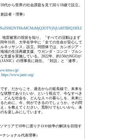
10代から世界の社会課題を見て回り18歳で設立。
ス 創設者・理事）
MjYXJ0aWNsZSM2NTMxMCMzMjQ3OTYjNjUzMTBfQ1BXZ
、地雷被害の現状を知り、「すべての活動はまず
同年10月、大学在学中に「全ての生命が安心して
・ルネッサンス」設立。同団体では、カンボジア・
設地域の生活再建支援、ウガンダ・コンゴ・ブルン
支援を実施している。2022年、約150のNGOが
（JANIC）の理事長に就任。「対話」と「連帯」
ww.terra-r.jp/
）
https://www.janic.org/
今です。だからこそ、過去からの延長線で、未来を
うな状態でありたいか、という視点で、今なすべき
は、どんな社会を、どんな人々の暮らしを、未来に
するために、今、何ができるのでしょうか。その問
答え」を教えてください。荒削りでもいいから、未
るのを楽しみにしています。
。ソマリアで10年に渡りテロや紛争の解決を目指す
ターナショナル代表理事）