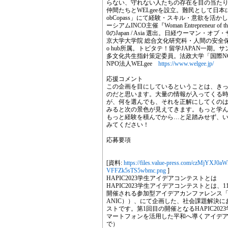
らない、守れない人たちの存在を目の当たりに
仲間たちとWELgeeを設立。難民として日
obCopass」にて経験・スキル・意欲を
ーシアムINCO主催『Woman Entrepreneur of the
0のJapan / Asia 選出。日経ウーマン
京大学大学院 総合文化研究科・人間の安全保障プログ
o hub所属。トビタテ！留学JAPAN一期
多文化共生指針策定委員。法政大学「国際N
NPO法人WELgee
https://www.welgee.jp/
応援コメント
この企画を目にしているということは、き
のだと思います。大量の情報が入ってくる
が、何を選んでも、それを正解にしてくの
みると次の景色が見えてきます。もっと学
もっと経験を積んでから…と足踏みせず、
みてください！
応募要項
[資料:
https://files.value-press.com/cz
VFFZk5sTS5wbmc.png
]
HAPIC2023学生アイデアコンテストとは
HAPIC2023学生アイデアコンテストとは、11月1
開催される参加型アイデアカンファレンス「HA
ANIC））、にて企画した、社会課題解決
ストです。第1回目の開催となるHAPIC20
マートフォンを活用した平和へ導くアイデアを
で）