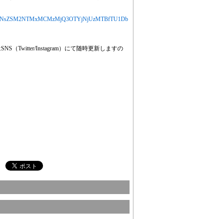
MjYXJ0aWNsZSM2NTMxMCMzMjQ3OTYjNjUzMTBfTU1Db
（Twitter/Instagram）にて随時更新しますの