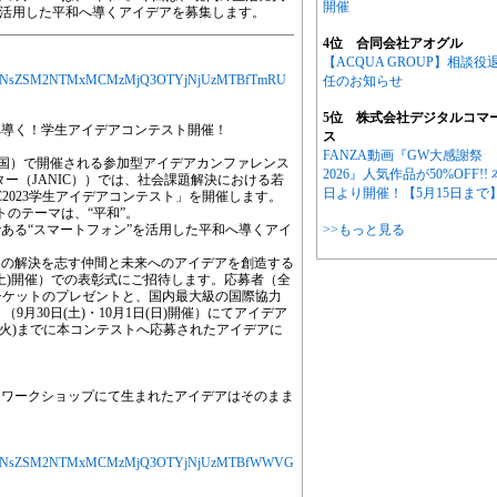
開催
を活用した平和へ導くアイデアを募集します。
4位 合同会社アオグル
【ACQUA GROUP】相談役
MjYXJ0aWNsZSM2NTMxMCMzMjQ3OTYjNjUzMTBfTmRU
任のお知らせ
5位 株式会社デジタルコマ
へ導く！学生アイデアコンテスト開催！
ス
FANZA動画『GW大感謝祭
s（東京・両国）で開催される参加型アイデアカンファレンス
2026』人気作品が50%OFF!! 
ンター（JANIC））では、社会課題解決における若
日より開催！【5月15日まで
C2023学生アイデアコンテスト」を開催します。
のテーマは、“平和”。
ある“スマートフォン”を活用した平和へ導くアイ
>>もっと見る
題の解決を志す仲間と未来へのアイデアを創造する
1日(土)開催）での表彰式にご招待します。応募者（全
視聴チケットのプレゼントと、国内最大級の国際協力
（9月30日(土)・10月1日(日)開催）にてアイデア
(火)までに本コンテストへ応募されたアイデアに
！ワークショップにて生まれたアイデアはそのまま
MjYXJ0aWNsZSM2NTMxMCMzMjQ3OTYjNjUzMTBfWWVG