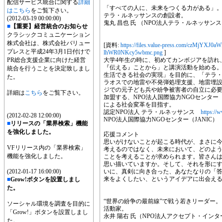
配信サービス統合に関する
詳細
「すべての人に、未来をつくる力がある」。
はこちら
をご覧下さい。
テラ・ルネッサンスの創設者。
(2012-03-19 00:00:00)
鬼丸 昌也 氏 （NPO法人テラ・ルネッサン
■
【重要】経営統合のお知らせ
クラシックコミュニケーション
株式会社は、株式会社バリュー
[資料:
https://files.value-press.com/cz
プレスと平成24年3月1日付けで
lhWR0NKcy5wbmc.png
]
PR総合支援企業に向けた経営
大学4年生の時に、初めてカンボジアを訪れ
『伝える』ことから」と講演活動を始める。
統合を行うことを決定致しまし
生活できる社会の実現」を目的に、「テラ
た。
ラオスでの地雷や不発弾処理支援、地雷埋
ジでの元子ども兵や紛争被害者の自立に必要な
詳細は
こちら
をご覧下さい。
加盟する、NPO法人国際協力NGOセンター
による社会変革を目指す。
認定NPO法人 テラ・ルネッサンス
https://w
(2012-02-28 12:00:00)
NPO法人国際協力NGOセンター（JANIC
■
リリースの「業界検索」機能
を強化しました。
応援コメント
思いがけないことが起こる時代が、まさに
VFリリース内の「業界検索」
考えるのではなく、未来において、どのよ
機能を強化しました。
ことを考えることが求められます。皆さん
思い描いていますか。そして、それを形に
(2012-01-17 16:00:00)
いに、真剣に向き合った、あなたなりの「
来をよくしたい、というアイデアに出会え
■
Grow!ボタンを設置しまし
た。
“世界の紛争の最前線”で戦う若きリーダー
ソーシャル環境を調査を目的に
活動家。
「Grow!」ボタンを設置しまし
永井 陽右 氏（NPO法人アクセプト・イン
た。