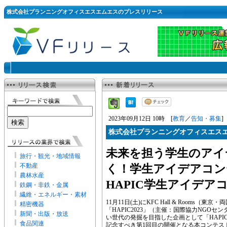
株式会社プランニングオフィスエスエムエスのプレスリリース
2023年09月12日 10時 [
教育
／
告知・募集
]
株式会社プランニングオフィスエス
未来を担う学生のアイ
旅行・観光・地域情報
不動産
く！学生アイデアコン
農林水産
HAPIC学生アイデアコ
鉄鋼・非鉄・金属
繊維・エネルギー・素材
11月11日(土)にKFC Hall & Room
精密機器
「HAPIC2023」（主催：国際協力NGOセ
新聞・出版・放送
い世代の発掘を目指した企画として「HAPI
食品関連
記念すべき第1回目の開催となる本コンテス