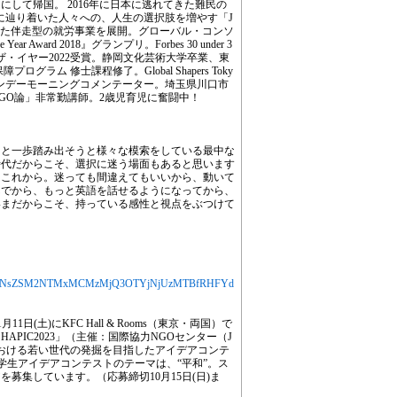
して帰国。 2016年に日本に逃れてきた難民の
本に辿り着いた人々への、人生の選択肢を増やす「J
活かした伴走型の就労事業を展開。グローバル・コンソ
 Year Award 2018』グランプリ。Forbes 30 under 3
・オブ・ザ・イヤー2022受賞。静岡文化芸術大学卒業、東
ラム 修士課程修了。Global Shapers Toky
。サンデーモーニングコメンテーター。埼玉県川口市
GO論」非常勤講師。2歳児育児に奮闘中！
っと一歩踏み出そうと様々な模索をしている最中な
時代だからこそ、選択に迷う場面もあると思います
はこれから。迷っても間違えてもいいから、動いて
んでから、もっと英語を話せるようになってから、
いまだからこそ、持っている感性と視点をぶつけて
MjYXJ0aWNsZSM2NTMxMCMzMjQ3OTYjNjUzMTBfRHFYd
1日(土)にKFC Hall & Rooms（東京・両国）で
PIC2023」（主催：国際協力NGOセンター（J
における若い世代の発掘を目指したアイデアコンテ
23学生アイデアコンテストのテーマは、“平和”。ス
募集しています。（応募締切10月15日(日)ま