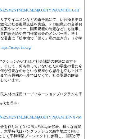
jYXJ0aWNsZSM2NTMxMCMzMjQ3OTYjNjUzMTBfTG1iT
マリアやイエメンなどの紛争地にて、いわゆるテロ
過激化と社会復帰支援を実施。テロ組織との交渉お
策立案やレビュー、国際規範の制定などにも従事。
、専門家会議や専門作業部会のメンバー等。博士
主な著書に『紛争地で「働く」私の生き方』（小学
ル
https://accept-int.org/
のアクションがどれほど社会課題の解決に資する
す。そして、何も持っていないただの学生の君に今
は何が必要なのかという視座から思考を立ち上げて
くまでも最初の一歩ではなくて、社会課題の解決
待しています。
難民人材の採用コーディネーションプログラムを手
ee代表理事）
MjYXJ0aWNsZSM2NTMxMCMzMjQ3OTYjNjUzMTBfVXVM
を作り出すNPO法人WELgee 代表。様々な背景
。大学時代はバングラデシュの紛争地にてNGO
ンとして平和構築プロジェクトに参画し、国家が守