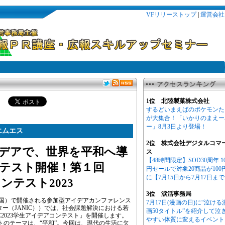
VFリリーストップ
|
運営会社
1位 北陸製菓株式会社
するどいまえばのポケモンた
が大集合！「いかりのまえー
ー」8月3日より登場！
エムエス
2位 株式会社デジタルコマ
デアで、世界を平和へ導
ス
【48時間限定】SOD30周年 1
テスト開催！第１回
円セールで対象20商品が100
に【7月15日から7月17日ま
ンテスト2023
3位 涙活事務局
s（東京・両国）で開催される参加型アイデアカンファレンス
7月17日(漫画の日)に“泣ける
ンター（JANIC））では、社会課題解決における若
画50タイトル”を紹介して泣
C2023学生アイデアコンテスト」を開催します。
やすい体質に変えるイベント
トのテーマは、“平和”。今回は、現代の生活に欠