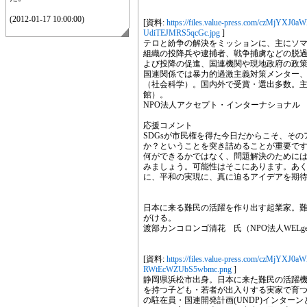
(2012-01-17 10:00:00)
[資料:
https://files.value-press.com/czM
UdiTEJMRS5qcGc.jpg
]
テロと紛争の解決をミッションに、主にソ
組織の投降兵や逮捕者、戦争捕虜などの脱
よび投降の促進、国連機関や現地政府の政
国連関係では暴力的過激主義対策メンター
（社会科学）。国内外で受賞・選出多数。
館）。
NPO法人アクセプト・インターナショナ
応援コメント
SDGsが市民権を得た今日だからこそ、そ
か？ということを突き詰めることが重要で
何ができるかではなく、問題解決のために
みましょう。可能性はそこにあります。あ
に、平和の実現に、真に迫るアイデアを期
日本に来る難民の活躍を作り出す起業家。
がける。
渡部カンコロンゴ清花 氏（NPO法人WELg
[資料:
https://files.value-press.com/cz
RWtEcWZUbS5wbmc.png
]
静岡県浜松市出身。日本に来た難民の活躍機会
を持つ子ども・若者が出入りする実家で育つ
の駐在員・国連開発計画(UNDP)インター