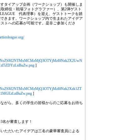
出すタイアップ企画（ワークショップ）も開催しま
s＿代表取締役・戦場フォトグラファー）、第2弾ゲスト
STS LEAGUE 代表理事）を迎え、ゲストトークを踏
ができます。ワークショップ内で生まれたアイデア
コンテストへの応募が可能です。是非ご参加くださ
artistsleague.org/
MjYXJ0aWNsZSM2NTMxMCMzMjQ3OTYjMzI0Nzk2X2UwN
I5ZDYzLnBuZw.png
]
jYXJ0aWNsZSM2NTMxMCMzMjQ3OTYjMzI0Nzk2Xzk1ZT
1MGEzLnBuZw.png
]
きながら、多くの学生の皆様からのご応募をお待ち
ー3名が審査します！
ご応募いただいたアイデアは三名の豪華審査員による