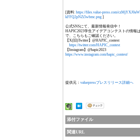
[資料:
https://files.value-press.com/cz
kFFQ2pNZi5wbmc.png
]
公式SNSにて、最新情報発信中！
HAPIC2023学生アイデアコンテストの情報はSNS
で、こちらもご確認ください。
【X(旧)Twitter】@HAPIC_contest
https://twitter.com/HAPIC_contest
【Instagram】@hapic2023
https://www.instagram.com/hapic_contest/
提供元：
valuepressプレスリリース詳細へ
添付ファイル
関連URL