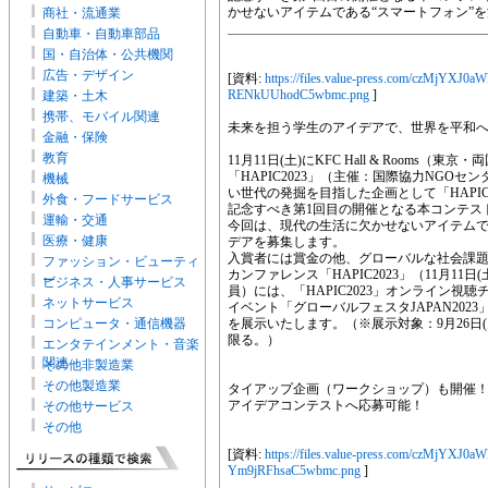
かせないアイテムである“スマートフォン”
商社・流通業
自動車・自動車部品
国・自治体・公共機関
広告・デザイン
[資料:
https://files.value-press.com/cz
RENkUUhodC5wbmc.png
]
建築・土木
携帯、モバイル関連
未来を担う学生のアイデアで、世界を平和
金融・保険
教育
11月11日(土)にKFC Hall & Room
「HAPIC2023」（主催：国際協力NGOセ
機械
い世代の発掘を目指した企画として「HAPI
外食・フードサービス
記念すべき第1回目の開催となる本コンテスト
運輸・交通
今回は、現代の生活に欠かせないアイテムで
医療・健康
デアを募集します。
入賞者には賞金の他、グローバルな社会課
ファッション・ビューティ
カンファレンス「HAPIC2023」（11月1
ー
ビジネス・人事サービス
員）には、「HAPIC2023」オンライン
ネットサービス
イベント「グローバルフェスタJAPAN2023」
コンピュータ・通信機器
を展示いたします。（※展示対象：9月26日
限る。）
エンタテインメント・音楽
関連
その他非製造業
その他製造業
タイアップ企画（ワークショップ）も開催
アイデアコンテストへ応募可能！
その他サービス
その他
[資料:
https://files.value-press.com/cz
Ym9jRFhsaC5wbmc.png
]