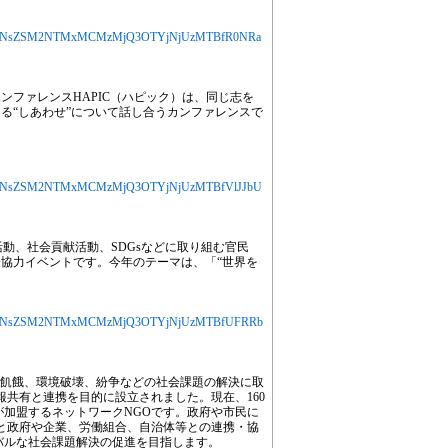
MjYXJ0aWNsZSM2NTMxMCMzMjQ3OTYjNjUzMTBfR0NRa
ンファレンスHAPIC（ハピック）は、同じ志を
る“しあわせ”について話し合うカンファレンスで
jYXJ0aWNsZSM2NTMxMCMzMjQ3OTYjNjUzMTBfVlJJbU
活動、社会貢献活動、SDGsなどに取り組む官民
協力イベントです。今年のテーマは、「“世界を
MjYXJ0aWNsZSM2NTMxMCMzMjQ3OTYjNjUzMTBfUFRRb
貧困・飢餓、環境破壊、紛争などの社会課題の解決に取
報共有と連携を目的に設立されました。現在、160
が加盟するネットワークNGOです。政府や市民に
Oと政府や企業、労働組合、自治体等との連携・協
バルな社会課題解決の促進を目指します。