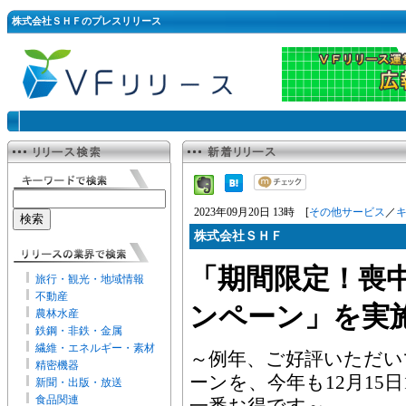
株式会社ＳＨＦのプレスリリース
2023年09月20日 13時 [
その他サービス
／
株式会社ＳＨＦ
「期間限定！喪
旅行・観光・地域情報
不動産
ンペーン」を実
農林水産
鉄鋼・非鉄・金属
繊維・エネルギー・素材
～例年、ご好評いただい
精密機器
ーンを、今年も12月15日
新聞・出版・放送
食品関連