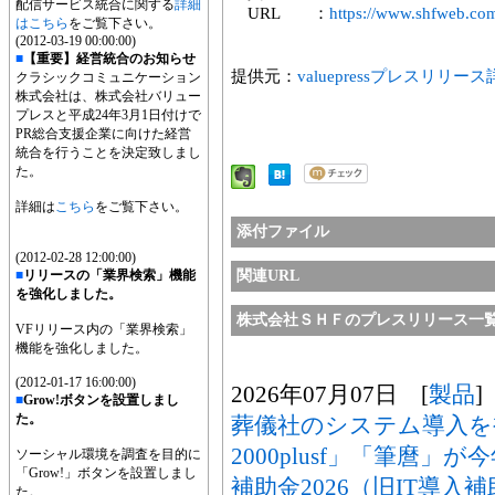
配信サービス統合に関する
詳細
URL ：
https://www.shfweb.co
はこちら
をご覧下さい。
(2012-03-19 00:00:00)
■
【重要】経営統合のお知らせ
提供元：
valuepressプレスリリー
クラシックコミュニケーション
株式会社は、株式会社バリュー
プレスと平成24年3月1日付けで
PR総合支援企業に向けた経営
統合を行うことを決定致しまし
た。
詳細は
こちら
をご覧下さい。
添付ファイル
(2012-02-28 12:00:00)
■
リリースの「業界検索」機能
関連URL
を強化しました。
株式会社ＳＨＦのプレスリリース一
VFリリース内の「業界検索」
機能を強化しました。
(2012-01-17 16:00:00)
2026年07月07日 [
製品
]
■
Grow!ボタンを設置しまし
た。
葬儀社のシステム導入を
2000plusf」「筆麿」
ソーシャル環境を調査を目的に
「Grow!」ボタンを設置しまし
補助金2026（旧IT導入
た。