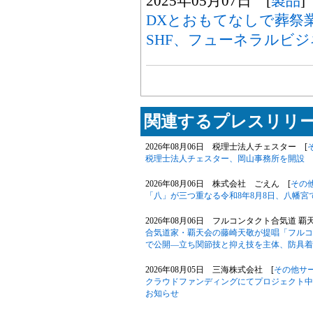
2025年05月07日 [
製品
]
DXとおもてなしで葬祭
SHF、フューネラルビジ
関連するプレスリリー
2026年08月06日 税理士法人チェスター [
税理士法人チェスター、岡山事務所を開設
2026年08月06日 株式会社 ごえん [
その
「八」が三つ重なる令和8年8月8日、八幡
2026年08月06日 フルコンタクト合気道 覇
合気道家・覇天会の藤崎天敬が提唱「フルコ
で公開―立ち関節技と抑え技を主体、防具着
2026年08月05日 三海株式会社 [
その他サ
クラウドファンディングにてプロジェクト中の「Phil
お知らせ