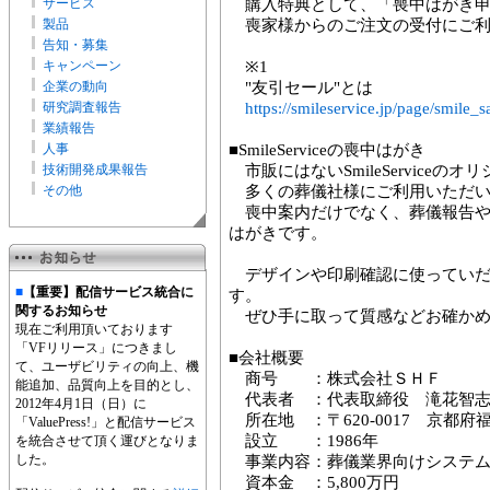
サービス
購入特典として、「喪中はがき申
製品
喪家様からのご注文の受付にご利
告知・募集
キャンペーン
※1
企業の動向
"友引セール"とは
研究調査報告
https://smileservice.jp/page/smile_
業績報告
人事
■SmileServiceの喪中はがき
技術開発成果報告
市販にはないSmileServiceの
その他
多くの葬儀社様にご利用いただい
喪中案内だけでなく、葬儀報告や
はがきです。
デザインや印刷確認に使っていだ
■
【重要】配信サービス統合に
す。
関するお知らせ
ぜひ手に取って質感などお確かめ
現在ご利用頂いております
「VFリリース」につきまし
■会社概要
て、ユーザビリティの向上、機
商号 ：株式会社ＳＨＦ
能追加、品質向上を目的とし、
代表者 ：代表取締役 滝花智
2012年4月1日（日）に
所在地 ：〒620-0017 京都府
「ValuePress!」と配信サービス
設立 ：1986年
を統合させて頂く運びとなりま
した。
事業内容：葬儀業界向けシステム
資本金 ：5,800万円