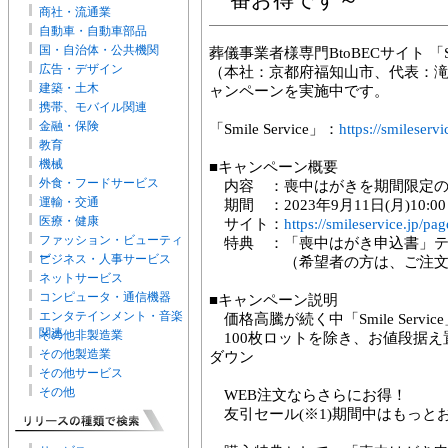
一番お得です～
商社・流通業
自動車・自動車部品
国・自治体・公共機関
葬儀事業者様専門BtoBECサイト 「Sm
広告・デザイン
（本社：京都府福知山市、代表：滝花智
建築・土木
ャンペーンを実施中です。
携帯、モバイル関連
金融・保険
「Smile Service」：
https://smileservi
教育
機械
■キャンペーン概要
外食・フードサービス
内容 ：喪中はがきを期間限定の
運輸・交通
期間 ：2023年9月11日(月)10:00 ～
医療・健康
サイト：
https://smileservice.jp/
ファッション・ビューティ
特典 ：「喪中はがき申込書」テ
ー
ビジネス・人事サービス
（希望者の方は、ご注文時
ネットサービス
コンピュータ・通信機器
■キャンペーン説明
エンタテインメント・音楽
価格高騰が続く中「Smile Servi
関連
その他非製造業
100枚ロットを除き、お値段据え
その他製造業
ダウン
その他サービス
その他
WEB注文ならさらにお得！
友引セール(※1)期間中はもっと