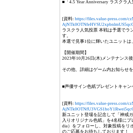
■「4.5 Year Anniversary ラ
[資料:
https://files.value-press
AjNTk0OTNfeHVSU2xpbnlmUS5qcG
ラスクラ人気投票 本戦は予選でラ
す。
本選で見事1位に輝いたユニットは
【開催期間】
2023年10月26日(木)メンテナンス後～
その他、詳細はゲーム内お知らせ
■声優サイン色紙プレゼントキャン
[資料:
https://files.value-press
AjNTk0OTNfU3VGS1hoY1Rwei5qcG
新ユニット登場を記念して「神戒ガ
入りオリジナル色紙」を4名様にプレゼ
dia）をフォローし、対象投稿を
のご応募をお待ちしております！