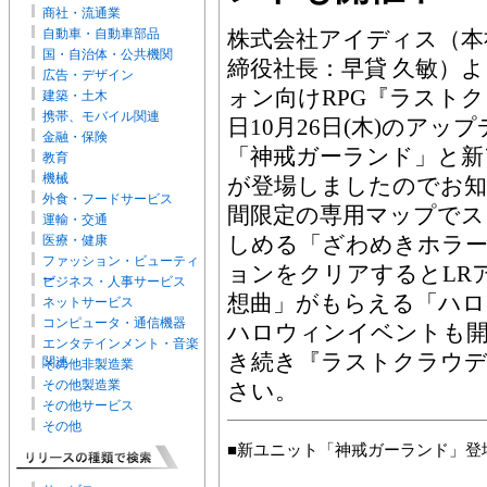
商社・流通業
自動車・自動車部品
株式会社アイディス（本
国・自治体・公共機関
締役社長：早貸 久敏）
広告・デザイン
ォン向けRPG『ラスト
建築・土木
携帯、モバイル関連
日10月26日(木)のア
金融・保険
「神戒ガーランド」と新
教育
機械
が登場しましたのでお
外食・フードサービス
間限定の専用マップでス
運輸・交通
しめる「ざわめきホラー
医療・健康
ファッション・ビューティ
ョンをクリアするとLR
ー
ビジネス・人事サービス
想曲」がもらえる「ハ
ネットサービス
コンピュータ・通信機器
ハロウィンイベントも
エンタテインメント・音楽
き続き『ラストクラウ
関連
その他非製造業
その他製造業
さい。
その他サービス
その他
■新ユニット「神戒ガーランド」登