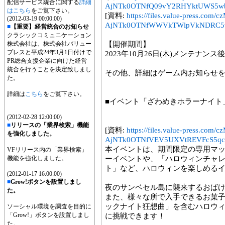
配信サービス統合に関する
詳細
AjNTk0OTNfQ09vY2RHYktUWS5wb
はこちら
をご覧下さい。
[資料:
https://files.value-press
(2012-03-19 00:00:00)
AjNTk0OTNfWWVkTWlpVkNDRC5
■
【重要】経営統合のお知らせ
クラシックコミュニケーション
株式会社は、株式会社バリュー
【開催期間】
プレスと平成24年3月1日付けで
2023年10月26日(木)メンテナンス後～
PR総合支援企業に向けた経営
統合を行うことを決定致しまし
その他、詳細はゲーム内お知らせ
た。
詳細は
こちら
をご覧下さい。
■イベント「ざわめきホラーナイト
(2012-02-28 12:00:00)
■
リリースの「業界検索」機能
[資料:
https://files.value-press
を強化しました。
AjNTk0OTNfVEV5UXVtREVFcS5qcG
本イベントは、期間限定の専用マ
VFリリース内の「業界検索」
機能を強化しました。
ーイベントや、「ハロウィンチャ
ト」など、ハロウィンを楽しめる
(2012-01-17 16:00:00)
■
Grow!ボタンを設置しまし
夜のサンベセル島に襲来するおば
た。
また、様々な所で入手できるお菓子
ックナイト狂想曲」を含むハロウ
ソーシャル環境を調査を目的に
「Grow!」ボタンを設置しまし
に挑戦できます！
た。