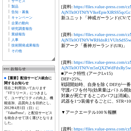
サービス
製品
[資料:
https://files.value-press
告知・募集
AjNTk0OTNfYVlkeEpieXlRSS5qcGc.
キャンペーン
新ユニット「神戒ガーランド(CV:
企業の動向
研究調査報告
業績報告
[資料:
https://files.value-press
人事
AjNTk0OTNfVWRHdnR1VUhSdS5w
技術開発成果報告
新アーク「番神ガーランド(UR)」
その他
[資料:
https://files.value-press
AjNTk0OTNfVm5nQXZWdFdxRy5w
■アーク特性 (アークLv15)
■
【重要】配信サービス統合に
DEF+25%。
関するお知らせ
戦闘開始時、自身を除くDEFが一番
現在ご利用頂いております
守護バフを付与(効果量はバトル開始
「VFリリース」につきまし
対象が死亡するとこのバフは消滅)
て、ユーザビリティの向上、機
武器を1つ装備するごとに、STR+1
能追加、品質向上を目的とし、
2012年4月1日（日）に
▼アークエーテル100％報酬
「ValuePress!」と配信サービス
を統合させて頂く運びとなりま
した。
[資料:
https://files.value-press