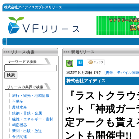
株式会社アイディスのプレスリリース
2023年10月26日 17時 [
携帯、モバイル関
株式会社アイディス
『ラストクラウ
旅行・観光・地域情報
不動産
ット「神戒ガー
農林水産
鉄鋼・非鉄・金属
繊維・エネルギー・素材
定アークも貰え
精密機器
新聞・出版・放送
ントも開催中!!
食品関連