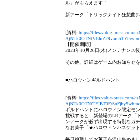
ル」がもらえます！
新アーク「トリックナイト狂想曲(L
[資料:
https://files.value-press
AjNTk0OTNfVEluZ29vam5TYi5wbm
【開催期間】
2023年10月26日(木)メンテナンス後～
その他、詳細はゲーム内お知らせ
■ハロウィンギルドハント
[資料:
https://files.value-press
AjNTk0OTNfTFJBT0FrSnFjby5wbmc
ギルドハントにハロウィン限定モ
挑戦すると、新登場のLRアーク「
ンアークが必ず出現する特別なガ
なお菓子「★ハロウィンバスケッ
毎日挑戦してお菓子を沢山集めま