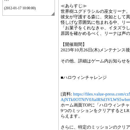
≪あらすじ≫
(2012-01-17 10:00:00)
世界樹ユグドラシルの巫女リーナ
彼女が守護する森に、突如として
怪しげな雰囲気に包まれる中、リ
「お菓子をくれなきゃ、イタズラ
原因を確かめるべく、リーナは声
【開催期間】
2023年10月26日(木)メンテナンス後～
その他、詳細はゲーム内お知らせ
■ハロウィンチャレンジ
[資料:
https://files.value-press
AjNTk0OTNfV0JialRSd3VLWS5wbm
ホーム画面TOPに「ハロウィンチ
9つのミッションをクリアするとL
らえます。
さらに、特定のミッションのクリ