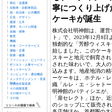
商社・流通業
寧につくり上げ
自動車・自動車部品
国・自治体・公共機関
ケーキが誕生
広告・デザイン
建築・土木
携帯、モバイル関連
株式会社明神館は、運営
金融・保険
ト」で、2023年12月
教育
機械
独創的な「芳醇ウィスキ
外食・フードサービス
始しました。このケーキ
運輸・交通
医療・健康
スキーと地元で飼育され
ファッション・ビューティ
された味わいで、大人の
ー
ビジネス・人事サービス
ネットサービス
込みます。地産地消の精
コンピュータ・通信機器
ーケーキは、ホテル・レ
エンタテインメント・音楽
関連
織「ルレ・エ・シャトー
その他非製造業
その他製造業
明神館のパティシエが、
その他サービス
「扉セレクト」ほか、近
その他
のショップにて販売さ
各店舗ほか、首都圏の大