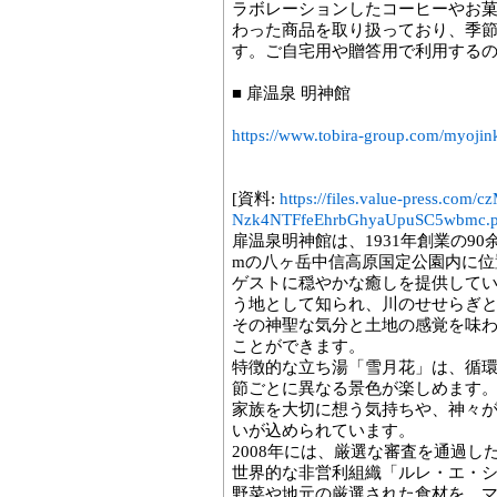
ラボレーションしたコーヒーやお
わった商品を取り扱っており、季
す。ご自宅用や贈答用で利用する
■ 扉温泉 明神館
https://www.tobira-group.com/myojin
[資料:
https://files.value-press.
Nzk4NTFfeEhrbGhyaUpuSC5wbmc.
扉温泉明神館は、1931年創業の90
mの八ヶ岳中信高原国定公園内に位
ゲストに穏やかな癒しを提供して
う地として知られ、川のせせらぎ
その神聖な気分と土地の感覚を味
ことができます。
特徴的な立ち湯「雪月花」は、循
節ごとに異なる景色が楽しめます
家族を大切に想う気持ちや、神々
いが込められています。
2008年には、厳選な審査を通過
世界的な非営利組織「ルレ・エ・
野菜や地元の厳選された食材を、