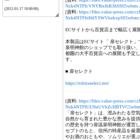
[資料:
https://files.value-press.
Nzk4NTFfcVNYRnJkR3hSSS5wbmc.
(2012-01-17 10:00:00)
[資料:
https://files.value-press.
Nzk4NTFfeHdYSWVkekxpSS5wbmc
ECサイトから百貨店まで幅広く展
本製品はECサイト「 扉セレクト
泉明神館のショップでも取り扱い
都圏の大手百貨店への展開も予定し
す。
■ 扉セレクト
https://tobiraselect.net/
[資料:
https://files.value-press.
Nzk4NTFfUU9uUVhZcHBTVC5wbm
「扉セレクト」は、澄みわたる空
自然から育まれた豊かな恵みを提供
の歴史を持つ扉温泉明神館が運営
セプトのもと、信州の特産品を厳
やお酒のおともや、ソムリエが選