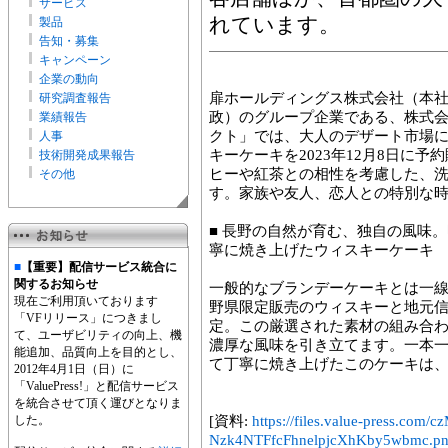
サービス
れています。
製品
告知・募集
キャンペーン
企業の動向
扉ホールディングス株式会社（本
研究調査報告
政）のグループ企業である、株式会
業績報告
クト」では、大人のデザート市場
人事
キーケーキを2023年12月8日に
技術開発成果報告
ヒーや紅茶との相性を考慮した、
その他
す。家族や友人、恋人との特別な
■ 長野の自然が育む、独自の風味
寧に焼き上げたウィスキーケーキ
■
【重要】配信サービス統合に
関するお知らせ
一般的なブランデーケーキとは一
現在ご利用頂いております
野県限定販売のウィスキーと地元
「VFリリース」につきまし
定。この厳選された素材の組み合
て、ユーザビリティの向上、機
濃厚な風味を引き立てます。一本
能追加、品質向上を目的とし、
て丁寧に焼き上げたこのケーキは
2012年4月1日（日）に
「ValuePress!」と配信サービス
を統合させて頂く運びとなりま
した。
[資料:
https://files.value-press.
Nzk4NTFfcFhnelpjcXhKby5wbmc.p