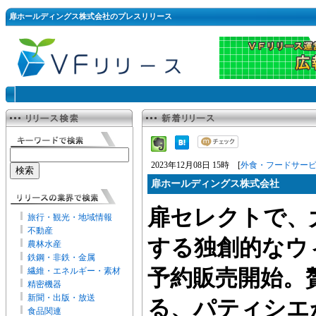
扉ホールディングス株式会社のプレスリリース
2023年12月08日 15時 [
外食・フードサー
扉ホールディングス株式会社
扉セレクトで、
旅行・観光・地域情報
不動産
する独創的なウ
農林水産
鉄鋼・非鉄・金属
繊維・エネルギー・素材
予約販売開始。
精密機器
新聞・出版・放送
る、パティシエ
食品関連