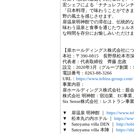
宏シェフによる「ナチュレフレン
「日本料理」で味わうことができ
野の風土を感じさせます。
扉温泉明神館での滞在は、伝統的
味わう温泉と食事を通じたウェル
な時間を存分にお愉しみいただけ
【扉ホールディングス株式会社に
本社：〒390-0815 長野県松本市深
代表者：代表取締役 齊藤 忠政
設立：2020年3月（グループ創業：1
電話番号：0263-88-3266
URL：
https://www.tobira-group.com/
事業内容：
扉ホールディングス株式会社：親
株式会社 明神館：宿泊業、EC事業
Six Sense株式会社：レストラン事
▼ 扉温泉 明神館 ｜
https://www.t
▼ 松本丸の内ホテル ｜
https://w
▼ Satoyama villa DEN ｜
http://to
▼ Satoyama villa 本陣 ｜
https://sh