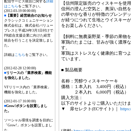
配信サービス統合に関する
詳細
【信州限定販売のウィスキーを使
はこちら
をご覧下さい。
信州の澄んだ空気と、奥深い自然
(2012-03-19 00:00:00)
の華やかな香りが特徴のブレンデ
■
【重要】経営統合のお知らせ
が経つにつれて生地とウイスキー
クラシックコミュニケーション
をお楽しみください。
株式会社は、株式会社バリュー
プレスと平成24年3月1日付けで
PR総合支援企業に向けた経営
【飼料に無農薬野菜・季節の果物
統合を行うことを決定致しまし
軍鶏のたまごは、甘みが強く濃厚
た。
す。
軍鶏はストレスなく健康的に育つ
詳細は
こちら
をご覧下さい。
ています。
(2012-02-28 12:00:00)
■ 製品概要
■
リリースの「業界検索」機能
を強化しました。
名称：芳醇ウィスキーケーキ
価格：１本入れ 3,400円（税込
VFリリース内の「業界検索」
２本入れ 6,000円（税込）
機能を強化しました。
購入方法：
(2012-01-17 16:00:00)
以下のサイトよりご購入いただけ
■
Grow!ボタンを設置しまし
▼ 扉セレクト(ECサイト) ｜
https:
た。
ソーシャル環境を調査を目的に
「Grow!」ボタンを設置しまし
た。