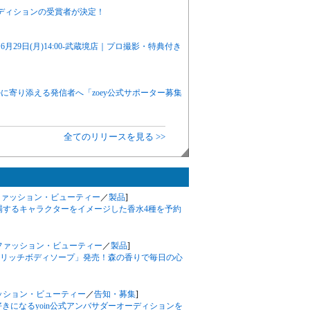
ディションの受賞者が決定！
29日(月)14:00-武蔵境店｜プロ撮影・特典付き
に寄り添える発信者へ「zoey公式サポーター募集
全てのリリースを見る >>
ファッション・ビューティー
／
製品
]
場するキャラクターをイメージした香水4種を予約
ファッション・ビューティー
／
製品
]
リッチボディソープ」発売！森の香りで毎日の心
ッション・ビューティー
／
告知・募集
]
きになるyoin公式アンバサダーオーディションを