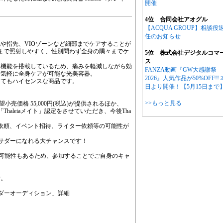
開催
4位 合同会社アオグル
【ACQUA GROUP】相談役
任のお知らせ
や指先、VIOゾーンなど細部までケアすることが
囲まで照射しやすく、性別問わず全身の隅々までケ
5位 株式会社デジタルコマ
ス
射機能を搭載しているため、痛みを軽減しながら効
FANZA動画『GW大感謝祭
で気軽に全身ケアが可能な光美容器。
2026』人気作品が50%OFF!! 
とてもハイセンスな商品です。
日より開催！【5月15日まで
>>もっと見る
希望小売価格 55,000円(税込)が提供されるほか、
haleiaメイト」認定をさせていただき、今後Tha
モデル依頼、イベント招待、ライター依頼等の可能性が
サダーになれる大チャンスです！
紹介の可能性もあるため、参加することでご自身のキャ
！
付。
Sアンバサダーオーディション」詳細