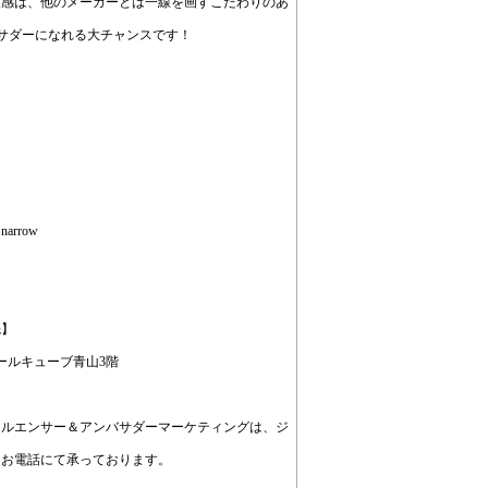
級感は、他のメーカーとは一線を画すこだわりのあ
サダーになれる大チャンスです！
」
rrow
先】
 アールキューブ青山3階
フルエンサー＆アンバサダーマーケティングは、ジ
、お電話にて承っております。