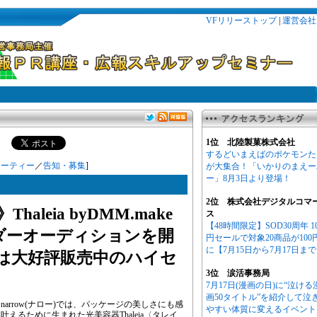
VFリリーストップ
|
運営会社
1位 北陸製菓株式会社
するどいまえばのポケモンた
ューティー
／
告知・募集
]
が大集合！「いかりのまえー
ー」8月3日より登場！
2位 株式会社デジタルコマ
leia byDMM.make
ス
【48時間限定】SOD30周年 1
サダーオーディションを開
円セールで対象20商品が100
に【7月15日から7月17日ま
は大好評販売中のハイセ
3位 涙活事務局
7月17日(漫画の日)に“泣ける
画50タイトル”を紹介して泣
arrow(ナロー)では、パッケージの美しさにも感
やすい体質に変えるイベント
えるために生まれた光美容器Thaleia〈タレイ