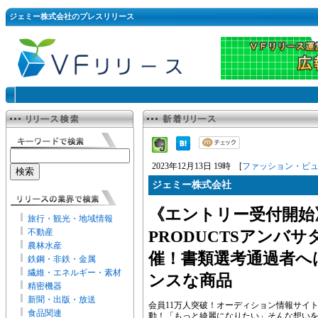
ジェミー株式会社のプレスリリース
2023年12月13日 19時 [
ファッション・ビ
ジェミー株式会社
《エントリー受付開始》Tha
旅行・観光・地域情報
不動産
PRODUCTSアンバ
農林水産
催！書類選考通過者へ
鉄鋼・非鉄・金属
繊維・エネルギー・素材
ンスな商品
精密機器
新聞・出版・放送
会員11万人突破！オーディション情報サイトn
食品関連
動！「もっと綺麗になりたい」そんな想いを叶