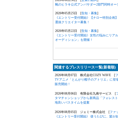
靴のヒラキ公式アンバサダー2部門同時オー
2026年05月25日 [
告知・募集
]
《エントリー受付開始》【ナロー特別企画】6月
選抜クリエイター募集！
2026年05月22日 [
告知・募集
]
《エントリー受付開始》女性の悩みにリアル
オーディション」を開催！
関連するプレスリリース一覧(新着順)
2026年08月07日 株式会社COZY WAVE [
TVアニメ「とんがり帽子のアトリエ」に登
販売開始！
2026年08月06日 有限会社九南サービス [
タマチャンショップから新商品「フォレスト
地良いバスタイムを提案
2026年08月05日 ジェミー株式会社 [
ファ
《エントリー受付開始》 使うたびに、髪が好