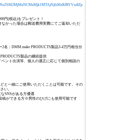
YXJ0aWNsZSM2MjMzNCMzMjk1MTAjNjIzMzRfRVVxdlZp
,000円(税込)をプレゼント！
けなかった場合は郵送費用実費にてご返却いただ
DMM.make PRODUCTS製品3-4万円相当分
e PRODUCTS製品の継続提供
、イベント出演等、個人の適正に応じて個別相談の
などと一緒にご使用いただくことは可能です。その
ださい。
、X他得意なSNSがある方優遇
投稿ができる方※男性のひげにも使用可能です
＞
！