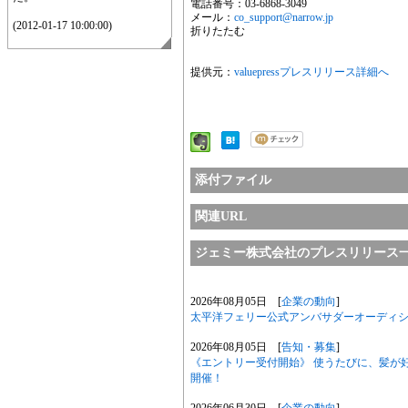
電話番号：03-6868-3049
メール：
co_support@narrow.jp
(2012-01-17 10:00:00)
折りたたむ
提供元：
valuepressプレスリリース詳細へ
添付ファイル
関連URL
ジェミー株式会社のプレスリリース
2026年08月05日 [
企業の動向
]
太平洋フェリー公式アンバサダーオーディ
2026年08月05日 [
告知・募集
]
《エントリー受付開始》 使うたびに、髪が好
開催！
2026年06月30日 [
企業の動向
]