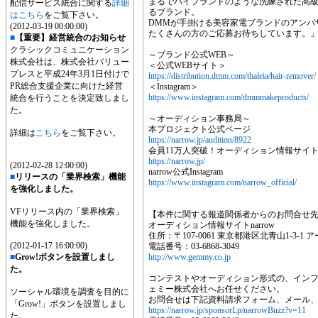
まるでハイブランドのような洗練された高
配信サービス統合に関する
詳細
るブランド。
はこちら
をご覧下さい。
DMMが手掛ける美容家電ブランドのアンバ
(2012-03-19 00:00:00)
たくさんの方のご応募お待ちしています。
■
【重要】経営統合のお知らせ
クラシックコミュニケーション
～ブランド公式WEB～
株式会社は、株式会社バリュー
＜公式WEBサイト＞
プレスと平成24年3月1日付けで
https://distribution.dmm.com/thaleia/hair-remover/
PR総合支援企業に向けた経営
＜Instagram＞
https://www.instagram.com/dmmmakeproducts/
統合を行うことを決定致しまし
た。
～オーディション事務局～
本プロジェクト公式ページ
詳細は
こちら
をご覧下さい。
https://narrow.jp/audition/8922
会員11万人突破！オーディション情報サイトna
https://narrow.jp/
(2012-02-28 12:00:00)
narrow公式Instagram
■
リリースの「業界検索」機能
https://www.instagram.com/narrow_official/
を強化しました。
VFリリース内の「業界検索」
【本件に関する報道関係者からのお問合せ
機能を強化しました。
オーディション情報サイトnarrow
住所：〒107-0061 東京都港区北青山1-3-1
(2012-01-17 16:00:00)
電話番号：03-6868-3049
■
Grow!ボタンを設置しまし
http://www.gemmy.co.jp
た。
コンテストやオーディション形式の、イン
ェミー株式会社へお任せください。
ソーシャル環境を調査を目的に
お問合せは下記資料請求フォーム、メール
「Grow!」ボタンを設置しまし
https://narrow.jp/sponsorLp/narrowBuzz?v=11
た。