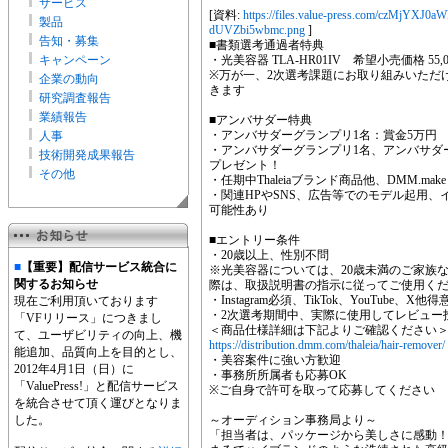
サービス
[資料:
https://files.value-press.com/czMj
製品
dUVZbi5wbmc.png
]
告知・募集
■書類選考通過者特典
キャンペーン
・光美容器 TLA-HR01IV 希望小売価格 55
※万が一、2次選考課題にお取り組みいただ
企業の動向
きます
研究調査報告
業績報告
■アンバサダー特典
・アンバサダーグランプリ1名：賞金5万円
人事
・アンバサダーグランプリ1名、アンバサダー2名：
技術開発成果報告
プレゼント！
その他
・任期中Thaleiaブランド商品他、DMM.mak
・関連HPやSNS、広告等でのモデル起用
可能性あり
■エントリー条件
・20歳以上、性別不問
■
【重要】配信サービス統合に
※光美容器については、20歳未満のご家族
関するお知らせ
際は、取扱説明書の指示に従ってご使用く
・Instagram必須、TikTok、YouTube
現在ご利用頂いております
・2次選考期間中、実際に使用してレビュー
「VFリリース」につきまし
＜商品仕様詳細は下記よりご確認ください
て、ユーザビリティの向上、機
https://distribution.dmm.com/thaleia/hair-remover/
能追加、品質向上を目的とし、
・美容案件に強い方歓迎
2012年4月1日（日）に
・事務所所属者も応募OK
「ValuePress!」と配信サービス
※ご自身で許可を取って応募してください
を統合させて頂く運びとなりま
した。
～オーディション事務局より～
「担当者は、パッケージから美しさに感動