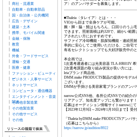
商社・流通業
ア〉のアンバサダーを募集します。
自動車・自動車部品
国・自治体・公共機関
■Thaleia〈タレイア〉とは・・・
広告・デザイン
VIOから顔まで全身ケアが可能。
建築・土木
腕・脚・脇・髭はもちろん、口回りのうぶ毛
できます。照射面積は約320で、細かい範
携帯、モバイル関連
アされたい方におすすめです。
金融・保険
サファイア冷却機能・肌探知機能・連続照
教育
率的に安心してご使用いただける、ご自宅
有名セレクトショップでも大好評販売中の
機械
外食・フードサービス
本企画では、
運輸・交通
1次選考通過者には光美容器 TLA-HR01IV 
医療・健康
2次選考課題の取り組み状況が良い方には、「T
leiaブランド商品他、
ファッション・ビューティ
DMM.make PRODUCTS製品の提供や
ー
ビジネス・人事サービス
ございます。
ネットサービス
DMMが手掛ける美容家電ブランドのアンバ
コンピュータ・通信機器
narrow公式SNS他、各所公式SNSでの
エンタテインメント・音楽
リアアップ、知名度アップにも繋がります
関連
その他非製造業
応募はオーディション情報サイトnarrowにて
その他製造業
【2023年12月9日～2024年1月10日まで】受
その他サービス
「Thaleia byDMM.make PRODUCT
その他
（応募はこちらから）
https://narrow.jp/audition/8922