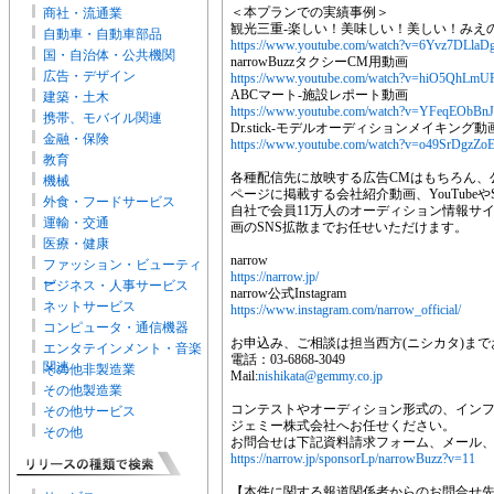
＜本プランでの実績事例＞
商社・流通業
観光三重-楽しい！美味しい！美しい！みえ
自動車・自動車部品
https://www.youtube.com/watch?v=6Yvz7DLlaD
国・自治体・公共機関
narrowBuzzタクシーCM用動画
広告・デザイン
https://www.youtube.com/watch?v=hiO5QhLmU
ABCマート-施設レポート動画
建築・土木
https://www.youtube.com/watch?v=YFeqEObBnJ
携帯、モバイル関連
Dr.stick-モデルオーディションメイキング動
金融・保険
https://www.youtube.com/watch?v=o49SrDgzZo
教育
各種配信先に放映する広告CMはもちろん、
機械
ページに掲載する会社紹介動画、YouTube
外食・フードサービス
自社で会員11万人のオーディション情報サ
運輸・交通
画のSNS拡散までお任せいただけます。
医療・健康
narrow
ファッション・ビューティ
https://narrow.jp/
ー
ビジネス・人事サービス
narrow公式Instagram
ネットサービス
https://www.instagram.com/narrow_official/
コンピュータ・通信機器
お申込み、ご相談は担当西方(ニシカタ)ま
エンタテインメント・音楽
電話：03-6868-3049
関連
その他非製造業
Mail:
nishikata@gemmy.co.jp
その他製造業
コンテストやオーディション形式の、イン
その他サービス
ジェミー株式会社へお任せください。
その他
お問合せは下記資料請求フォーム、メール
https://narrow.jp/sponsorLp/narrowBuzz?v=11
【本件に関する報道関係者からのお問合せ