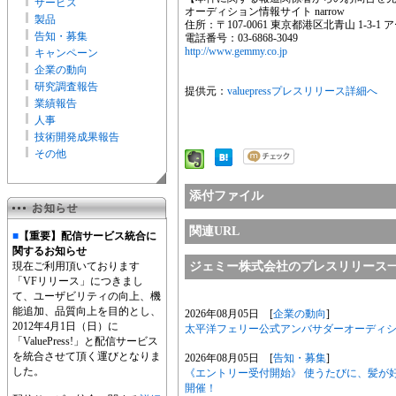
サービス
オーディション情報サイト narrow
製品
住所：〒107-0061 東京都港区北青山 1-3-1
告知・募集
電話番号：03-6868-3049
http://www.gemmy.co.jp
キャンペーン
企業の動向
研究調査報告
提供元：
valuepressプレスリリース詳細へ
業績報告
人事
技術開発成果報告
その他
添付ファイル
関連URL
■
【重要】配信サービス統合に
関するお知らせ
現在ご利用頂いております
ジェミー株式会社のプレスリリース
「VFリリース」につきまし
て、ユーザビリティの向上、機
能追加、品質向上を目的とし、
2026年08月05日 [
企業の動向
]
2012年4月1日（日）に
太平洋フェリー公式アンバサダーオーディ
「ValuePress!」と配信サービス
を統合させて頂く運びとなりま
2026年08月05日 [
告知・募集
]
した。
《エントリー受付開始》 使うたびに、髪が好
開催！