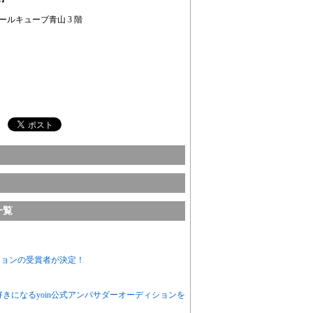
 アールキューブ青山 3 階
一覧
ションの受賞者が決定！
きになるyoin公式アンバサダーオーディションを