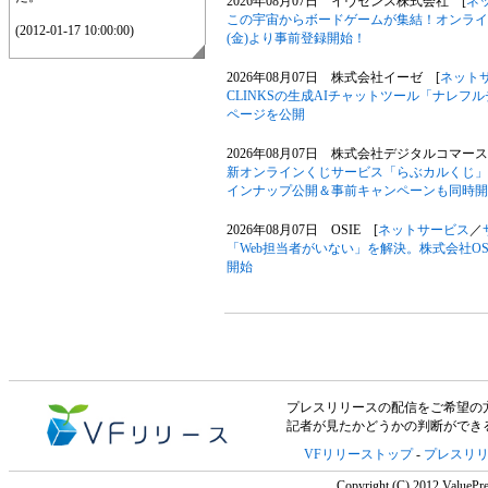
2026年08月07日 イヴセンス株式会社 [
ネ
この宇宙からボードゲームが集結！オンライン
(2012-01-17 10:00:00)
(金)より事前登録開始！
2026年08月07日 株式会社イーゼ [
ネット
CLINKSの生成AIチャットツール「ナレ
ページを公開
2026年08月07日 株式会社デジタルコマース
新オンラインくじサービス「らぶカルくじ」
インナップ公開＆事前キャンペーンも同時開
2026年08月07日 OSIE [
ネットサービス
／
「Web担当者がいない」を解決。株式会社OS
開始
プレスリリースの配信をご希望の方は「V
記者が見たかどうかの判断ができ
VFリリーストップ
-
プレスリ
Copyright (C) 2012 ValuePre