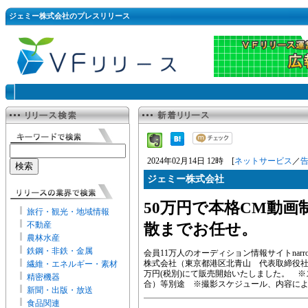
ジェミー株式会社のプレスリリース
2024年02月14日 12時 [
ネットサービス
／
ジェミー株式会社
50万円で本格CM動画
旅行・観光・地域情報
不動産
散までお任せ。
農林水産
鉄鋼・非鉄・金属
会員11万人のオーディション情報サイトnar
株式会社（東京都港区北青山 代表取締役社
繊維・エネルギー・素材
万円(税別)にて販売開始いたしました。 
精密機器
合）等別途 ※撮影スケジュール、内容に
新聞・出版・放送
食品関連