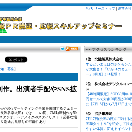
VFリリーストップ
|
運営会社
1位 北陸製菓株式会社
するどいまえばのポケモンた
告知・募集
]
が大集合！「いかりのまえー
ー」8月3日より登場！
2位 株式会社デジタルコマ
制作。出演者手配やSNS拡
ス
【48時間限定】SOD30周年 1
円セールで対象20商品が100
に【7月15日から7月17日ま
rowやSNSマーケティング事業を展開するジェミー
長渋谷幸太郎）では、この度、CM動画制作を50
3位 涙活事務局
※スタジオ、ヘアメイクやスタイリスト（必要な場
7月17日(漫画の日)に“泣ける
より別途お見積りの可能性あり
画50タイトル”を紹介して泣
やすい体質に変えるイベント