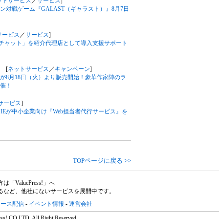
ットサービス
／
サービス
]
対戦ゲーム『GALAST（ギャラスト）』8月7日
サービス
／
サービス
]
フルチャット」を紹介代理店として導入支援サポート
 [
ネットサービス
／
キャンペーン
]
が8月18日（火）より販売開始！豪華作家陣のラ
催！
サービス
]
IEが中小企業向け『Web担当者代行サービス』を
TOPページに戻る >>
aluePress!」へ
るなど、他社にないサービスを展開中です。
リース配信
-
イベント情報
-
運営会社
ss! CO,LTD. All Right Reserved.