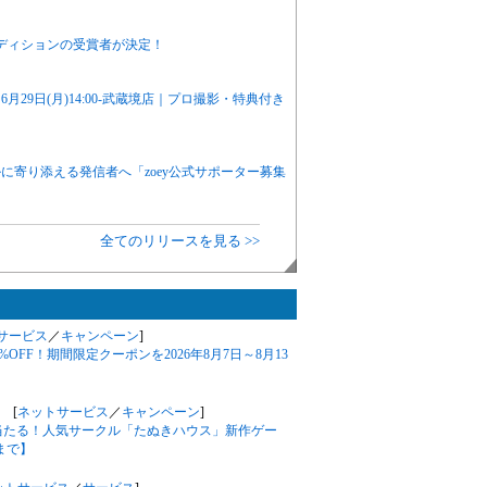
ディションの受賞者が決定！
29日(月)14:00-武蔵境店｜プロ撮影・特典付き
に寄り添える発信者へ「zoey公式サポーター募集
全てのリリースを見る >>
サービス
／
キャンペーン
]
%OFF！期間限定クーポンを2026年8月7日～8月13
 [
ネットサービス
／
キャンペーン
]
が当たる！人気サークル「たぬきハウス」新作ゲー
まで】