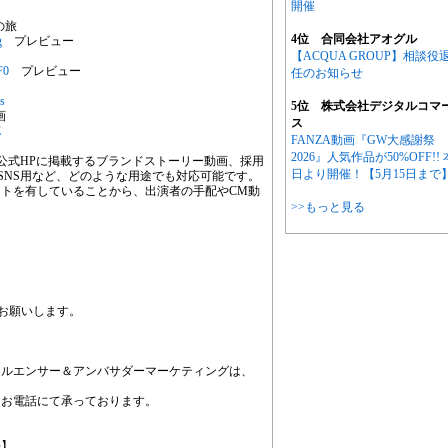
開催
の旅
4位 合同会社アオグル
g
プレビュー
【ACQUA GROUP】相談役
F0
プレビュー
任のお知らせ
s
5位 株式会社デジタルコマ
画
ス
E
FANZA動画『GW大感謝祭
2026』人気作品が50%OFF!! 
公式HPに掲載するブランドストーリー動画、採用
日より開催！【5月15日まで
やSNS用など、どのような用途でも対応可能です。
イトを有していることから、出演者の手配やCM動
>>もっと見る
でお願いします。
フルエンサー＆アンバサダーマーケティングは、
、お電話にて承っております。
先】