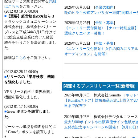
配信サービス統合に関する
詳細
はこちら
をご覧下さい。
2026年06月30日 [
企業の動向
]
(2012-03-19 00:00:00)
靴のヒラキ公式アンバサダー2部門同時オー
■
【重要】経営統合のお知らせ
クラシックコミュニケーション
2026年05月25日 [
告知・募集
]
株式会社は、株式会社バリュー
《エントリー受付開始》【ナロー特別企画】6月
プレスと平成24年3月1日付けで
選抜クリエイター募集！
PR総合支援企業に向けた経営
統合を行うことを決定致しまし
2026年05月22日 [
告知・募集
]
た。
《エントリー受付開始》女性の悩みにリアル
オーディション」を開催！
詳細は
こちら
をご覧下さい。
(2012-02-28 12:00:00)
■
リリースの「業界検索」機能
を強化しました。
関連するプレスリリース一覧(新着順)
VFリリース内の「業界検索」
2026年08月07日 株式会社Komiflo [
ネット
機能を強化しました。
【Komifloストア】対象商品3点以上購入で20
日まで配布中
(2012-01-17 16:00:00)
■
Grow!ボタンを設置しまし
た。
2026年08月07日 株式会社デジタルコマース
最大5,000ポイントや出演声優サイン色紙
ソーシャル環境を調査を目的に
ム発売記念キャンペーンを開催！【9月18日
「Grow!」ボタンを設置しまし
た。