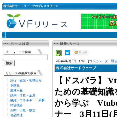
株式会社サードウェーブのプレスリリース
2024年02月27日 12時 [
コンピュータ・通
株式会社サードウェーブ
【ドスパラ】 Vt
旅行・観光・地域情報
不動産
ための基礎知識
農林水産
鉄鋼・非鉄・金属
繊維・エネルギー・素材
から学ぶ Vtub
精密機器
新聞・出版・放送
ナー 3月11日(
食品関連