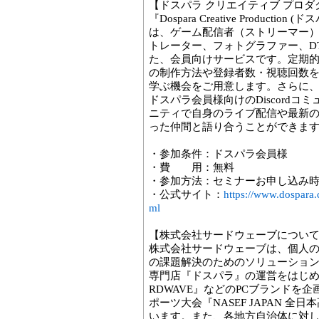
【ドスパラ クリエイティブ プロ
『Dospara Creative Produc
は、ゲーム配信者（ストリーマー）、
トレーター、フォトグラファー、D
た、会員向けサービスです。定期
の制作方法や登録者数・視聴回数
学ぶ機会をご用意します。さらに
ドスパラ会員様向けのDiscord
ニティで自身のライブ配信や最新
った仲間と語り合うことができま
・参加条件：ドスパラ会員様
・費 用：無料
・参加方法：セミナーお申し込み
・公式サイト：
https://www.dospara.
ml
【株式会社サードウェーブについ
株式会社サードウェーブは、個人
の課題解決のためのソリューション
専門店『ドスパラ』の運営をはじめ、『G
RDWAVE』などのPCブランドを
ポーツ大会『NASEF JAPAN 
います。また、各地方自治体に対し