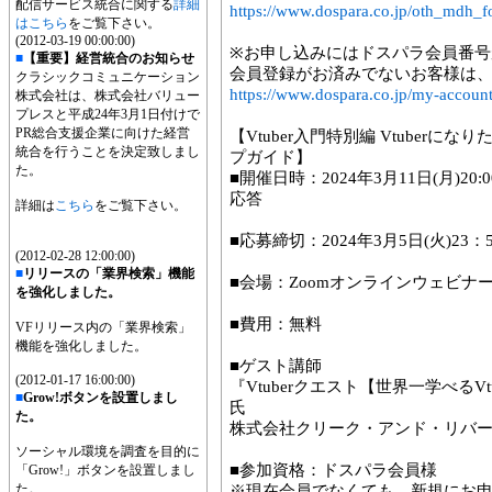
配信サービス統合に関する
詳細
https://www.dospara.co.jp/oth_md
はこちら
をご覧下さい。
(2012-03-19 00:00:00)
※お申し込みにはドスパラ会員番号
■
【重要】経営統合のお知らせ
会員登録がお済みでないお客様は
クラシックコミュニケーション
https://www.dospara.co.jp/my-account/
株式会社は、株式会社バリュー
プレスと平成24年3月1日付けで
PR総合支援企業に向けた経営
【Vtuber入門特別編 Vtuber
統合を行うことを決定致しまし
プガイド】
た。
■開催日時：2024年3月11日(月)20
応答
詳細は
こちら
をご覧下さい。
■応募締切：2024年3月5日(火)23：
(2012-02-28 12:00:00)
■
リリースの「業界検索」機能
■会場：Zoomオンラインウェビナ
を強化しました。
■費用：無料
VFリリース内の「業界検索」
機能を強化しました。
■ゲスト講師
(2012-01-17 16:00:00)
『Vtuberクエスト【世界一学べるVt
■
Grow!ボタンを設置しまし
氏
た。
株式会社クリーク・アンド・リバー
ソーシャル環境を調査を目的に
■参加資格：ドスパラ会員様
「Grow!」ボタンを設置しまし
た。
※現在会員でなくても、新規にお