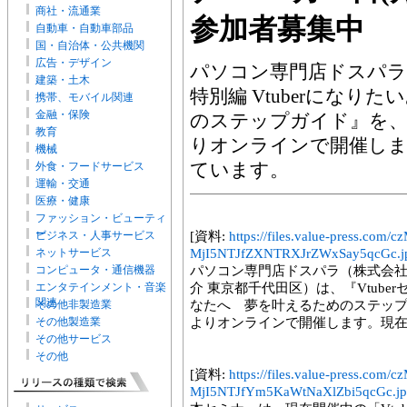
商社・流通業
参加者募集中
自動車・自動車部品
国・自治体・公共機関
広告・デザイン
パソコン専門店ドスパラは
建築・土木
特別編 Vtuberにな
携帯、モバイル関連
金融・保険
のステップガイド』を、202
教育
りオンラインで開催しま
機械
ています。
外食・フードサービス
運輸・交通
医療・健康
ファッション・ビューティ
ー
ビジネス・人事サービス
[資料:
https://files.value-press.
ネットサービス
MjI5NTJfZXNTRXJrZWxSay5qcGc.j
コンピュータ・通信機器
パソコン専門店ドスパラ（株式会社
エンタテインメント・音楽
介 東京都千代田区）は、『Vtuber
関連
その他非製造業
なたへ 夢を叶えるためのステップガイ
その他製造業
よりオンラインで開催します。現
その他サービス
その他
[資料:
https://files.value-press.
MjI5NTJfYm5KaWtNaXlZbi5qcGc.j