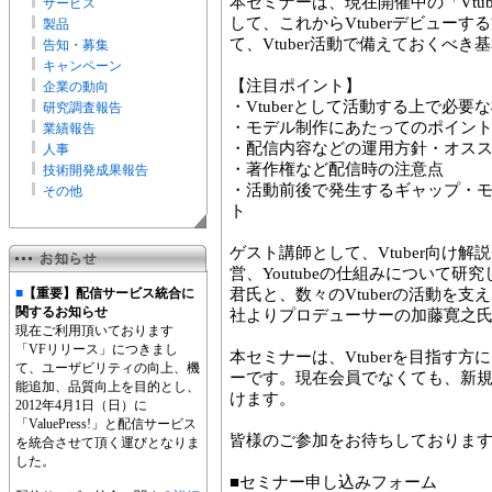
本セミナーは、現在開催中の「Vtu
サービス
して、これからVtuberデビュー
製品
て、Vtuber活動で備えておくべ
告知・募集
キャンペーン
【注目ポイント】
企業の動向
・Vtuberとして活動する上で必
研究調査報告
・モデル制作にあたってのポイン
業績報告
・配信内容などの運用方針・オス
人事
・著作権など配信時の注意点
技術開発成果報告
・活動前後で発生するギャップ・
その他
ト
ゲスト講師として、Vtuber向け解説
営、Youtubeの仕組みについて研究
■
【重要】配信サービス統合に
君氏と、数々のVtuberの活動を
関するお知らせ
社よりプロデューサーの加藤寛之
現在ご利用頂いております
「VFリリース」につきまし
本セミナーは、Vtuberを目指す
て、ユーザビリティの向上、機
ーです。現在会員でなくても、新
能追加、品質向上を目的とし、
けます。
2012年4月1日（日）に
「ValuePress!」と配信サービス
皆様のご参加をお待ちしておりま
を統合させて頂く運びとなりま
した。
■セミナー申し込みフォーム