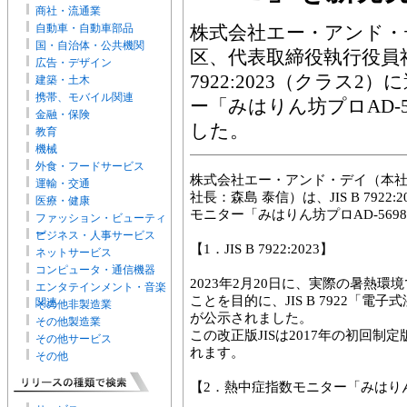
商社・流通業
自動車・自動車部品
株式会社エー・アンド・
国・自治体・公共機関
区、代表取締役執行役員社長
広告・デザイン
7922:2023（クラス
建築・土木
携帯、モバイル関連
ー「みはりん坊プロAD-
金融・保険
した。
教育
機械
外食・フードサービス
株式会社エー・アンド・デイ（本
運輸・交通
社長：森島 泰信）は、JIS B 792
医療・健康
モニター「みはりん坊プロAD-56
ファッション・ビューティ
ー
ビジネス・人事サービス
【1．JIS B 7922:2023】
ネットサービス
コンピュータ・通信機器
2023年2月20日に、実際の暑熱環
エンタテインメント・音楽
ことを目的に、JIS B 7922「電
関連
その他非製造業
が公示されました。
その他製造業
この改正版JISは2017年の初回制定版と
その他サービス
れます。
その他
【2．熱中症指数モニター「みはりん