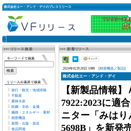
株式会社エー・アンド・デイのプレスリリース
2024年02月28日 10時 [
精密機器
／
製品
]
株式会社エー・アンド・デイ
【新製品情報】Ａ
旅行・観光・地域情報
不動産
7922:2023
農林水産
鉄鋼・非鉄・金属
繊維・エネルギー・素材
ニター「みはりん
精密機器
新聞・出版・放送
5698B」を新
食品関連