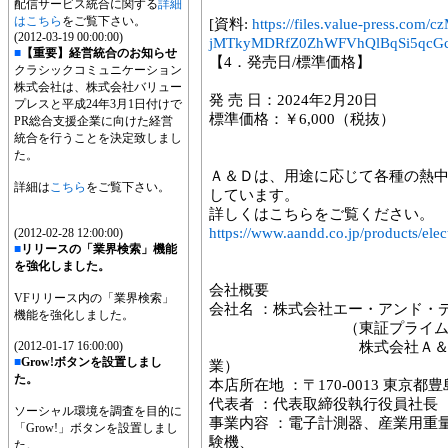
配信サービス統合に関する
詳細
はこちら
をご覧下さい。
[資料:
https://files.value-press
(2012-03-19 00:00:00)
jMTkyMDRfZ0ZhWFVhQlBqSi5qcGc
■
【重要】経営統合のお知らせ
【4．発売日/標準価格】
クラシックコミュニケーション
株式会社は、株式会社バリュー
発 売 日：2024年2月20日
プレスと平成24年3月1日付けで
標準価格：￥6,000（税抜）
PR総合支援企業に向けた経営
統合を行うことを決定致しまし
た。
Ａ＆Ｄは、用途に応じて各種の熱中
詳細は
こちら
をご覧下さい。
しています。
詳しくはこちらをご覧ください。
https://www.aandd.co.jp/products/ele
(2012-02-28 12:00:00)
■
リリースの「業界検索」機能
を強化しました。
会社概要
VFリリース内の「業界検索」
会社名 ：株式会社エー・アンド・デイ ww
機能を強化しました。
（東証プライム市場7
(2012-01-17 16:00:00)
株式会社Ａ＆Ｄホロンホ
■
Grow!ボタンを設置しまし
業）
た。
本店所在地 ：〒170-0013 東京都豊
代表者 ：代表取締役執行役員社長 
ソーシャル環境を調査を目的に
事業内容 ：電子計測器、産業用重
「Grow!」ボタンを設置しまし
験機、
た。