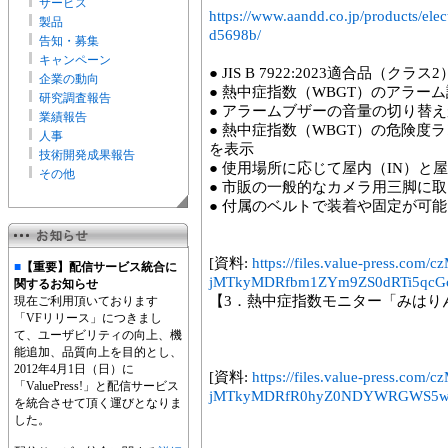
サービス
https://www.aandd.co.jp/products/el
製品
d5698b/
告知・募集
キャンペーン
● JIS B 7922:2023適合品（クラス2
企業の動向
● 熱中症指数（WBGT）のアラー
研究調査報告
● アラームブザーの音量の切り替
業績報告
● 熱中症指数（WBGT）の危険度
人事
を表示
技術開発成果報告
● 使用場所に応じて屋内（IN）と
その他
● 市販の一般的なカメラ用三脚に
● 付属のベルトで装着や固定が可能
[資料:
https://files.value-press
■
【重要】配信サービス統合に
jMTkyMDRfbm1ZYm9ZS0dRTi5qcGc
関するお知らせ
【3．熱中症指数モニター「みはりん
現在ご利用頂いております
「VFリリース」につきまし
て、ユーザビリティの向上、機
能追加、品質向上を目的とし、
2012年4月1日（日）に
[資料:
https://files.value-press
「ValuePress!」と配信サービス
jMTkyMDRfR0hyZ0NDYWRGWS5w
を統合させて頂く運びとなりま
した。