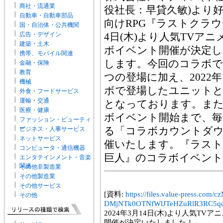
商社・流通業
役社長：早貸久敏)より
自動車・自動車部品
向けRPG『ラストクラウ
国・自治体・公共機関
広告・デザイン
4日(木)より人気TVア
建築・土木
ボイベント開催が決定
携帯、モバイル関連
します。今回のコラボで
金融・保険
教育
つの登場に加え、2022
機械
ボで登場したユニットと
外食・フードサービス
運輸・交通
となっております。また、
医療・健康
ボイベント開始まで、毎
ファッション・ビューティ
ー
る「コラボカウントダ
ビジネス・人事サービス
ネットサービス
催いたします。『ラスト
コンピュータ・通信機器
巨人』のコラボイベント
エンタテインメント・音楽
関連
その他非製造業
その他製造業
その他サービス
[資料:
https://files.value-press
その他
DMjNTk0OTNfWlJTeHZuRlR3RC5qc
2024年3月14日(木)より人気T
開催が決定いたしました！