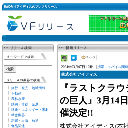
株式会社アイディスのプレスリリース
2024年03月07日 12時 [
携帯、モバイル関
株式会社アイディス
『ラストクラウ
旅行・観光・地域情報
不動産
の巨人』3月14
農林水産
鉄鋼・非鉄・金属
繊維・エネルギー・素材
催決定!!
精密機器
新聞・出版・放送
株式会社アイディス(本
食品関連