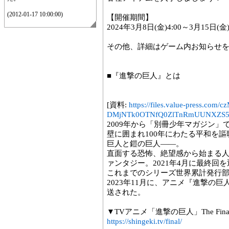
(2012-01-17 10:00:00)
【開催期間】
2024年3月8日(金)4:00～3月15日(金)
その他、詳細はゲーム内お知らせ
■『進撃の巨人』とは
[資料:
https://files.value-press
DMjNTk0OTNfQ0ZlTnRmUUNXZS5q
2009年から「別冊少年マガジン」
壁に囲まれ100年にわたる平和を
巨人と鎧の巨人――。
直面する恐怖、絶望感から始まる
ァンタジー。2021年4月に最終回
これまでのシリーズ世界累計発行部数
2023年11月に、アニメ『進撃の巨人The
送された。
▼TVアニメ「進撃の巨人」The Final
https://shingeki.tv/final/