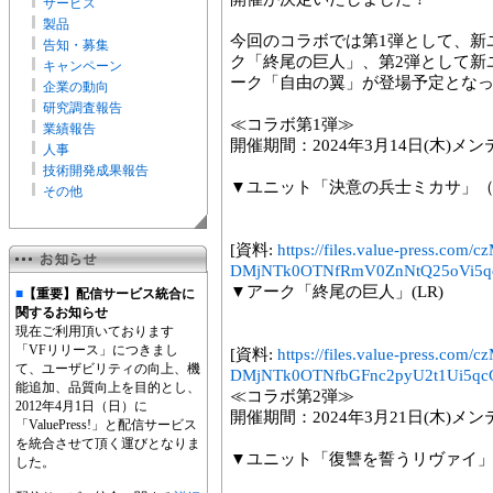
サービス
製品
今回のコラボでは第1弾として、新
告知・募集
ク「終尾の巨人」、第2弾として新
キャンペーン
ーク「自由の翼」が登場予定とな
企業の動向
研究調査報告
≪コラボ第1弾≫
業績報告
開催期間：2024年3月14日(木)メンテ
人事
技術開発成果報告
▼ユニット「決意の兵士ミカサ」（
その他
[資料:
https://files.value-press
DMjNTk0OTNfRmV0ZnNtQ25oVi5qc
▼アーク「終尾の巨人」(LR)
■
【重要】配信サービス統合に
関するお知らせ
現在ご利用頂いております
「VFリリース」につきまし
[資料:
https://files.value-press
て、ユーザビリティの向上、機
DMjNTk0OTNfbGFnc2pyU2t1Ui5qcG
能追加、品質向上を目的とし、
≪コラボ第2弾≫
2012年4月1日（日）に
開催期間：2024年3月21日(木)メンテ
「ValuePress!」と配信サービス
を統合させて頂く運びとなりま
▼ユニット「復讐を誓うリヴァイ」(
した。