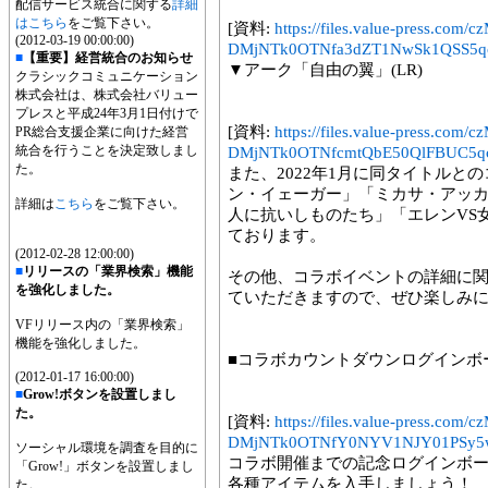
配信サービス統合に関する
詳細
はこちら
をご覧下さい。
[資料:
https://files.value-press
(2012-03-19 00:00:00)
DMjNTk0OTNfa3dZT1NwSk1QSS5qc
■
【重要】経営統合のお知らせ
▼アーク「自由の翼」(LR)
クラシックコミュニケーション
株式会社は、株式会社バリュー
プレスと平成24年3月1日付けで
[資料:
https://files.value-press
PR総合支援企業に向けた経営
統合を行うことを決定致しまし
DMjNTk0OTNfcmtQbE50QlFBUC5qc
た。
また、2022年1月に同タイトルと
ン・イェーガー」「ミカサ・アッ
詳細は
こちら
をご覧下さい。
人に抗いしものたち」「エレンVS
ております。
(2012-02-28 12:00:00)
■
リリースの「業界検索」機能
その他、コラボイベントの詳細に
を強化しました。
ていただきますので、ぜひ楽しみ
VFリリース内の「業界検索」
機能を強化しました。
■コラボカウントダウンログインボ
(2012-01-17 16:00:00)
■
Grow!ボタンを設置しまし
た。
[資料:
https://files.value-press
DMjNTk0OTNfY0NYV1NJY01PSy5
ソーシャル環境を調査を目的に
コラボ開催までの記念ログインボ
「Grow!」ボタンを設置しまし
各種アイテムを入手しましょう！
た。