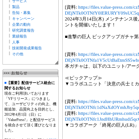
サービス
製品
[資料:
https://files.value-press
告知・募集
DEjNTk0OTNfY0lERURYY09sUC5qc
キャンペーン
2024年3月14日(木) メンテナ
企業の動向
ントを開催いたします！
研究調査報告
業績報告
■進撃の巨人 ピックアップガチャ第
人事
技術開発成果報告
その他
[資料:
https://files.value-press
DEjNTk0OTNfa1V5cUtBaEtmSS5wb
本ガチャは、以下のユニット/アー
≪ピックアップ≫
■
【重要】配信サービス統合に
▼コラボユニット「決意の兵士ミカ
関するお知らせ
現在ご利用頂いております
「VFリリース」につきまし
[資料:
https://files.value-press
て、ユーザビリティの向上、機
DEjNTk0OTNfc1dNaXdOYmhJby5qc
能追加、品質向上を目的とし、
[資料:
https://files.value-press
2012年4月1日（日）に
DEjNTk0OTNfc1JndHhURmhudi5qcG
「ValuePress!」と配信サービス
▼コラボアーク「終尾の巨人(LR)」
を統合させて頂く運びとなりま
した。