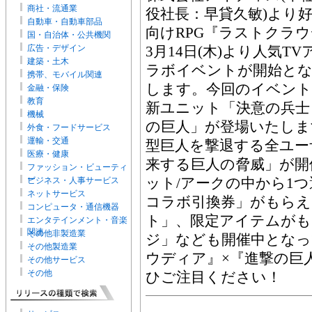
商社・流通業
役社長：早貸久敏)より
自動車・自動車部品
向けRPG『ラストクラウ
国・自治体・公共機関
広告・デザイン
3月14日(木)より人気
建築・土木
ラボイベントが開始と
携帯、モバイル関連
します。今回のイベント
金融・保険
教育
新ユニット「決意の兵士
機械
の巨人」が登場いたしま
外食・フードサービス
運輸・交通
型巨人を撃退する全ユー
医療・健康
来する巨人の脅威」が開
ファッション・ビューティ
ー
ット/アークの中から1
ビジネス・人事サービス
ネットサービス
コラボ引換券」がもらえ
コンピュータ・通信機器
ト」、限定アイテムが
エンタテインメント・音楽
関連
その他非製造業
ジ」なども開催中とな
その他製造業
ウディア』×『進撃の巨
その他サービス
その他
ひご注目ください！