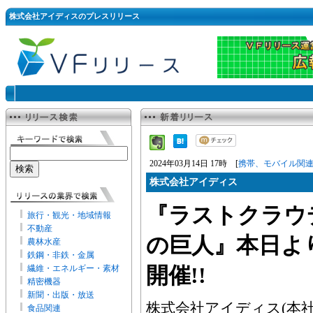
株式会社アイディスのプレスリリース
2024年03月14日 17時 [
携帯、モバイル関
株式会社アイディス
『ラストクラウ
旅行・観光・地域情報
不動産
の巨人』本日よ
農林水産
鉄鋼・非鉄・金属
繊維・エネルギー・素材
開催!!
精密機器
新聞・出版・放送
株式会社アイディス(本
食品関連