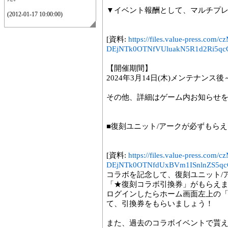
▼イベント報酬として、マルチプ
(2012-01-17 10:00:00)
[資料:
https://files.value-press
DEjNTk0OTNfVUluakN5R1d2Ri5qcG
【開催期間】
2024年3月14日(木)メンテナンス後～3
その他、詳細はゲーム内お知らせ
■復刻ユニット/アークが必ずもら
[資料:
https://files.value-press
DEjNTk0OTNfdUxBVm1ISnlnZS5qcG
コラボを記念して、復刻ユニット/
「★復刻コラボ引換券」がもらえ
ログインしたらホーム画面左上の
て、引換券をもらいましょう！
また、過去のコラボイベントで貰