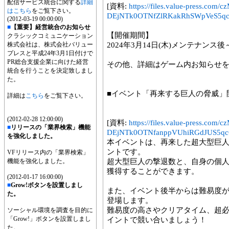
配信サービス統合に関する
詳細
[資料:
https://files.value-press
はこちら
をご覧下さい。
DEjNTk0OTNfZlRKakRhSWpVeS5qc
(2012-03-19 00:00:00)
■
【重要】経営統合のお知らせ
【開催期間】
クラシックコミュニケーション
株式会社は、株式会社バリュー
2024年3月14日(木)メンテナンス後～3
プレスと平成24年3月1日付けで
PR総合支援企業に向けた経営
その他、詳細はゲーム内お知らせ
統合を行うことを決定致しまし
た。
■イベント「再来する巨人の脅威」
詳細は
こちら
をご覧下さい。
(2012-02-28 12:00:00)
[資料:
https://files.value-press
■
リリースの「業界検索」機能
DEjNTk0OTNfanppVUhiRGdJUS5qcG
を強化しました。
本イベントは、再来した超大型巨
ントです。
VFリリース内の「業界検索」
機能を強化しました。
超大型巨人の撃退数と、自身の個
獲得することができます。
(2012-01-17 16:00:00)
■
Grow!ボタンを設置しまし
また、イベント後半からは難易度
た。
登場します。
難易度の高さやクリアタイム、超
ソーシャル環境を調査を目的に
「Grow!」ボタンを設置しまし
イントで競い合いましょう！
た。