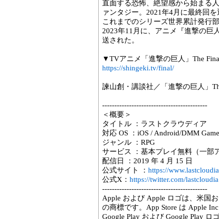
直面する恐怖、絶望感から始まる
ァンタジー。2021年4月に最終回
これまでのシリーズ世界累計発行部数
2023年11月に、アニメ『進撃の巨人The
送された。
▼TVアニメ「進撃の巨人」The Final
https://shingeki.tv/final/
諫山創・講談社／「進撃の巨人」The Fi
-------------------------------------------
＜概要＞
タイトル ：ラストクラウディア
対応 OS ：iOS / Android/DMM Game
ジャンル ：RPG
サービス ：基本プレイ無料（一部
配信日 ：2019 年 4 月 15 日
公式サイト ：
https://www.lastcloudi
公式X：
https://twitter.com/lastcloudia
-------------------------------------------
Apple および Apple ロゴは、米国
の商標です。App Store は Apple
Google Play および Google Play