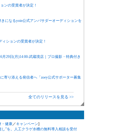
ションの受賞者が決定！
きになるyoin公式アンバサダーオーディションを
ディションの受賞者が決定！
29日(月)14:00-武蔵境店｜プロ撮影・特典付き
に寄り添える発信者へ「zoey公式サポーター募集
全てのリリースを見る >>
療・健康
／
キャンペーン
]
癒し”を。人工クラゲ水槽の無料導入相談を受付