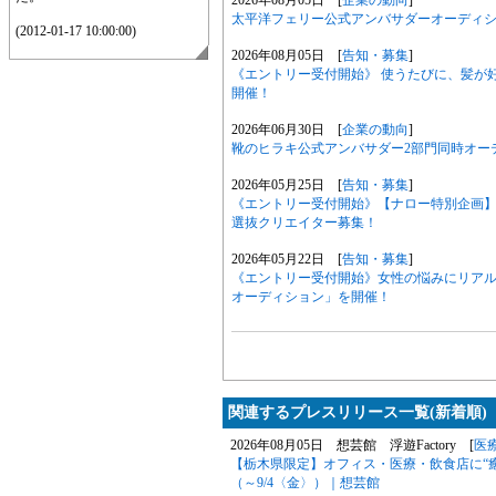
太平洋フェリー公式アンバサダーオーディ
(2012-01-17 10:00:00)
2026年08月05日 [
告知・募集
]
《エントリー受付開始》 使うたびに、髪が好
開催！
2026年06月30日 [
企業の動向
]
靴のヒラキ公式アンバサダー2部門同時オー
2026年05月25日 [
告知・募集
]
《エントリー受付開始》【ナロー特別企画】6月
選抜クリエイター募集！
2026年05月22日 [
告知・募集
]
《エントリー受付開始》女性の悩みにリアル
オーディション」を開催！
関連するプレスリリース一覧(新着順)
2026年08月05日 想芸館 浮遊Factory [
医
【栃木県限定】オフィス・医療・飲食店に“
（～9/4〈金〉）｜想芸館