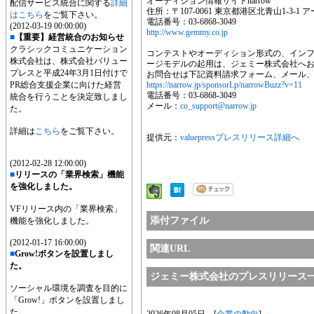
オーディション情報サイトnarrow
配信サービス統合に関する
詳細
住所：〒107-0061 東京都港区北青山1-3-1
はこちら
をご覧下さい。
電話番号：03-6868-3049
(2012-03-19 00:00:00)
http://www.gemmy.co.jp
■
【重要】経営統合のお知らせ
クラシックコミュニケーション
コンテストやオーディション形式の、イン
株式会社は、株式会社バリュー
ージモデルの起用は、ジェミー株式会社へ
プレスと平成24年3月1日付けで
お問合せは下記資料請求フォーム、メール
PR総合支援企業に向けた経営
https://narrow.jp/sponsorLp/narrowBuzz?v=11
電話番号：03-6868-3049
統合を行うことを決定致しまし
メール：
co_support@narrow.jp
た。
詳細は
こちら
をご覧下さい。
提供元：
valuepressプレスリリース詳細へ
(2012-02-28 12:00:00)
■
リリースの「業界検索」機能
を強化しました。
VFリリース内の「業界検索」
添付ファイル
機能を強化しました。
(2012-01-17 16:00:00)
関連URL
■
Grow!ボタンを設置しまし
た。
ジェミー株式会社のプレスリリース
ソーシャル環境を調査を目的に
「Grow!」ボタンを設置しまし
た。
2026年08月05日 [
企業の動向
]