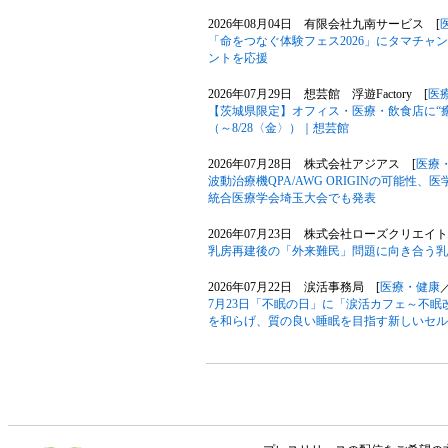
2026年08月04日 有限会社九南サービス [
「命をつなぐ体験フェス2026」にタマチ
ントを応援
2026年07月29日 想芸館 浮遊Factory [
医
【茨城県限定】オフィス・医療・飲食店に“
（～8/28〈金〉）｜想芸館
2026年07月28日 株式会社アジアス [
医療
波動治療機QPA/AWG ORIGINの可能性、医学専門
統合医療学会埼玉大会でも発表
2026年07月23日 株式会社ローズクリエイト
乳房再建後の「外来難民」問題に向き合う乳
2026年07月22日 涙活事務局 [
医療・健康
7月23日「不眠の日」に「涙活カフェ～不
を和らげ、質の良い睡眠を目指す新しいセル