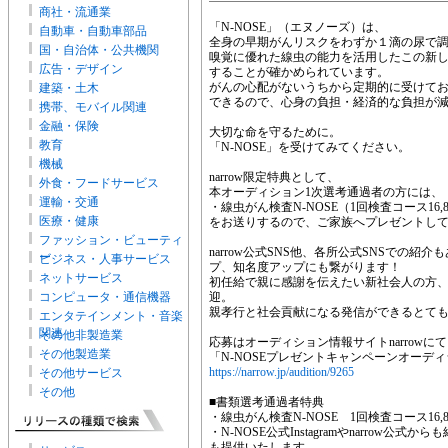
商社・流通業
「N-NOSE」（エヌノーズ）は、
自動車・自動車部品
全身の早期がんリスクをわずか１滴の尿で
国・自治体・公共機関
嗅覚に優れた線虫の能力を活用したこの新
広告・デザイン
することが確かめられています。
がんの心配がないうちから定期的に受けてお
建築・土木
できるので、心身の負担・経済的な負担が
携帯、モバイル関連
金融・保険
大切な命を守るために。
教育
「N-NOSE」を受けてみてください。
機械
narrow限定特典として、
外食・フードサービス
本オーディション1次選考通過者の方には、
運輸・交通
・線虫がん検査N-NOSE（1回検査コース16,8
医療・健康
をお送りするので、ご家族へプレゼントし
ファッション・ビューティ
narrow公式SNS他、各所公式SNSでの
ー
ビジネス・人事サービス
プ、知名度アップにも繋がります！
ネットサービス
初任給で親に感謝を伝えたい新社会人の方
コンピュータ・通信機器
迎。
親孝行と社会貢献になる発信ができるとて
エンタテインメント・音楽
関連
その他非製造業
応募はオーディション情報サイトnarrowにて【2
その他製造業
「N-NOSEプレゼントキャンペーンオーデ
https://narrow.jp/audition/9265
その他サービス
その他
■書類選考通過者特典
・線虫がん検査N-NOSE 1回検査コース16,8
・N-NOSE公式Instagramやnarro
も提供いたします