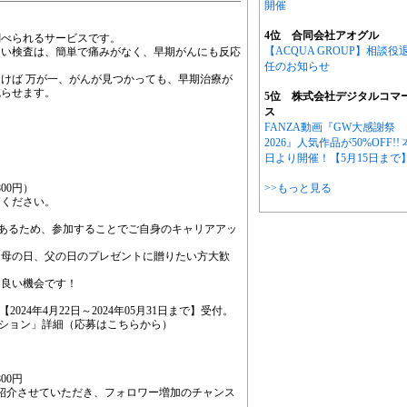
開催
4位 合同会社アオグル
調べられるサービスです。
【ACQUA GROUP】相談役
しい検査は、簡単で痛みがなく、早期がんにも反応
任のお知らせ
けば 万が一、がんが見つかっても、早期治療が
減らせます。
5位 株式会社デジタルコマ
ス
FANZA動画『GW大感謝祭
2026』人気作品が50%OFF!! 
日より開催！【5月15日まで
00円）
>>もっと見る
てください。
紹介もあるため、参加することでご自身のキャリアアッ
、母の日、父の日のプレゼントに贈りたい方大歓
も良い機会です！
024年4月22日～2024年05月31日まで】受付。
ィション」詳細（応募はこちらから）
00円
w公式からも紹介させていただき、フォロワー増加のチャンス