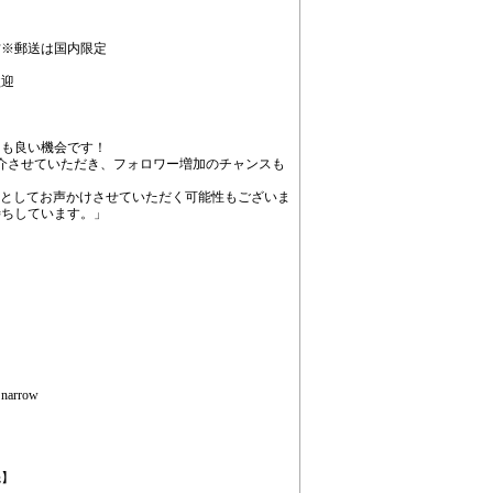
方※郵送は国内限定
歓迎
ても良い機会です！
公式からも紹介させていただき、フォロワー増加のチャンスも
サダーとしてお声かけさせていただく可能性もございま
待ちしています。」
rrow
先】