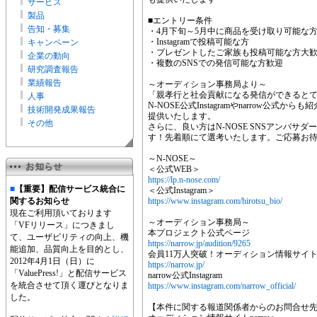
サービス
製品
■エントリー条件
告知・募集
・4月下旬～5月中に商品を受け取り可能な
・Instagramで投稿可能な方
キャンペーン
・プレゼントしたご家族も投稿可能な方大
企業の動向
・複数のSNSでの発信可能な方歓迎
研究調査報告
業績報告
～オーディション事務局より～
「親孝行と社会貢献になる発信ができると
人事
N-NOSE公式Instagramやnarrow
技術開発成果報告
提供いたします。
その他
さらに、良い方はN-NOSE SNSアンバ
す！先着順にて選考いたします。ご応募お
～N-NOSE～
＜公式WEB＞
https://lp.n-nose.com/
■
【重要】配信サービス統合に
＜公式Instagram＞
関するお知らせ
https://www.instagram.com/hirotsu_bio/
現在ご利用頂いております
～オーディション事務局～
「VFリリース」につきまし
本プロジェクト公式ページ
て、ユーザビリティの向上、機
https://narrow.jp/audition/9265
能追加、品質向上を目的とし、
会員11万人突破！オーディション情報サイトna
2012年4月1日（日）に
https://narrow.jp/
「ValuePress!」と配信サービス
narrow公式Instagram
を統合させて頂く運びとなりま
https://www.instagram.com/narrow_official/
した。
【本件に関する報道関係者からのお問合せ