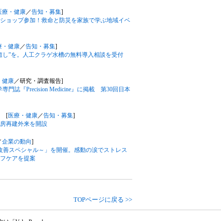
医療・健康
／
告知・募集
]
ャンショップ参加！救命と防災を家族で学ぶ地域イベ
療・健康
／
告知・募集
]
癒し”を。人工クラゲ水槽の無料導入相談を受付
・健康
／研究・調査報告]
誌『Precision Medicine』に掲載 第30回日本
 [
医療・健康
／
告知・募集
]
房再建外来を開設
／
企業の動向
]
眠改善スペシャル～」を開催。感動の涙でストレス
フケアを提案
TOPページに戻る >>