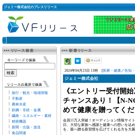
ジェミー株式会社のプレスリリース
2024年04月23日 11時 [
医療・健康
／
告知
ジェミー株式会社
《エントリー受付開始
旅行・観光・地域情報
不動産
チャンスあり！【N-N
農林水産
めて健康を贈ってくだ
鉄鋼・非鉄・金属
繊維・エネルギー・素材
会員11万人突破！オーディション情報サイトn
精密機器
日、大切な家族へ感謝と健康への想いを込めてN
新聞・出版・放送
を、親へ贈る新習慣を広げてくれる方を大
食品関連