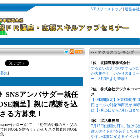
VFリリーストップ
|
運営会社
1位 北陸製菓株式会社
するどいまえばのポケモンた
・募集
]
が大集合！「いかりのまえー
ー」8月3日より登場！
2位 株式会社デジタルコマ
》SNSアンバサダー就任
ス
【48時間限定】SOD30周年 1
OSE贈呈】親に感謝を込
円セールで対象20商品が100
に【7月15日から7月17日ま
さる方募集！
3位 涙活事務局
arrow(ナロー)にて、「初任給や母の日・父の
7月17日(漫画の日)に“泣ける
-NOSEを贈ろう」がんリスク検査N-NOSE
画50タイトル”を紹介して泣
募集！
やすい体質に変えるイベント