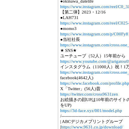
●okinawa_datelife
https://www.instagram.com/reel/C0_3
【第二弾】2023・12/16
●LAH731
https://www.instagram.com/reel/C02
●momo3
https://www.instagram.com/p/C00Fy
●当社社長
https://www.instagram.com/cross.one
★ SNS★
ユーチューブ（52人）15年前から
https://www.youtube.com/@arigatou
インスタグラム（11000人）祝！1
https://www.instagram.com/cross.one
facebook(4642人)
https://www.facebook.com/profile.p
X「Twitter」(56人)昔
https://twitter.com/cross9631zen
お絵描きの顔UPは10年前のサイト
をUP)
https://3d-face.xyz/001/model.php
/----------------------------------------------
| ABCデジカメプリントグループ
|
https://www.9631.co.jp/download/