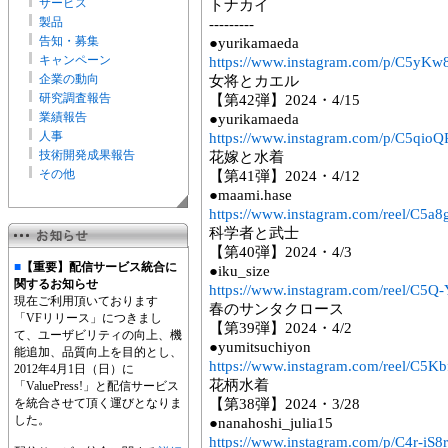
サービス
トナカイ
製品
---------
告知・募集
●yurikamaeda
キャンペーン
https://www.instagram.com/p/C5yKw
企業の動向
女将とカエル
研究調査報告
【第42弾】2024・4/15
業績報告
●yurikamaeda
人事
https://www.instagram.com/p/C5qio
技術開発成果報告
花嫁と水着
その他
【第41弾】2024・4/12
●maami.hase
https://www.instagram.com/reel/C5
科学者と武士
【第40弾】2024・4/3
■
【重要】配信サービス統合に
●iku_size
関するお知らせ
https://www.instagram.com/reel/C5
現在ご利用頂いております
春のサンタクロース
「VFリリース」につきまし
【第39弾】2024・4/2
て、ユーザビリティの向上、機
●yumitsuchiyon
能追加、品質向上を目的とし、
https://www.instagram.com/reel/C5K
2012年4月1日（日）に
花柄水着
「ValuePress!」と配信サービス
を統合させて頂く運びとなりま
【第38弾】2024・3/28
した。
●nanahoshi_julia15
https://www.instagram.com/p/C4r-iS8