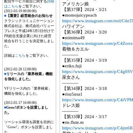
配信サービス統合に関する
詳細
アメリカン娘
はこちら
をご覧下さい。
【第37弾】2024・3/21
(2012-03-19 00:00:00)
●momojuicypeach
■
【重要】経営統合のお知らせ
https://www.instagram.com/reel/C4n
クラシックコミュニケーション
株式会社は、株式会社バリュー
ハワイアン
プレスと平成24年3月1日付けで
【第36弾】2024・3/20
PR総合支援企業に向けた経営
●mimima49
統合を行うことを決定致しまし
https://www.instagram.com/p/C4Zorrz
た。
着物＆カエル
-----------
詳細は
こちら
をご覧下さい。
【第35弾】2024・3/19
●eriko.fuji
(2012-02-28 12:00:00)
https://www.instagram.com/p/C4g0S
■
リリースの「業界検索」機能
巫女さん
を強化しました。
-----------
【第34弾】2024・3/18
VFリリース内の「業界検索」
機能を強化しました。
●risu5usa1
https://www.instagram.com/p/C4iVP
(2012-01-17 16:00:00)
ドレス姫
■
Grow!ボタンを設置しまし
-----------
た。
【第33弾】2024・3/17
ソーシャル環境を調査を目的に
●rie.flute.m
「Grow!」ボタンを設置しまし
https://www.instagram.com/p/C4jm6R
た。