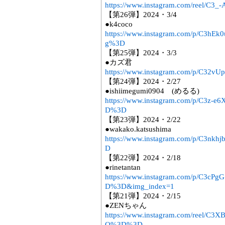
https://www.instagram.com/reel/C3
【第26弾】2024・3/4
●k4coco
https://www.instagram.com/p/C3
g%3D
【第25弾】2024・3/3
●カズ君
https://www.instagram.com/p/C32vU
【第24弾】2024・2/27
●ishiimegumi0904 (めるる)
https://www.instagram.com/p/C3z-
D%3D
【第23弾】2024・2/22
●wakako.katsushima
https://www.instagram.com/p/C3n
D
【第22弾】2024・2/18
●rinetantan
https://www.instagram.com/p/C3c
D%3D&img_index=1
【第21弾】2024・2/15
●ZENちゃん
https://www.instagram.com/reel/C
Q%3D%3D