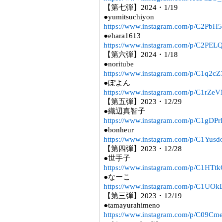
【第七弾】2024・1/19
●yumitsuchiyon
https://www.instagram.com/p/C2PbH5
●ehara1613
https://www.instagram.com/p/C2PE
【第六弾】2024・1/18
●noritube
https://www.instagram.com/p/C1q2c
●ぽよん
https://www.instagram.com/p/C1rZe
【第五弾】2023・12/29
●織辺真智子
https://www.instagram.com/p/C1gDP
●bonheur
https://www.instagram.com/p/C1Yus
【第四弾】2023・12/28
●世手子
https://www.instagram.com/p/C1HTt
●なーこ
https://www.instagram.com/p/C1UOkL
【第三弾】2023・12/19
●tamayurahimeno
https://www.instagram.com/p/C09C