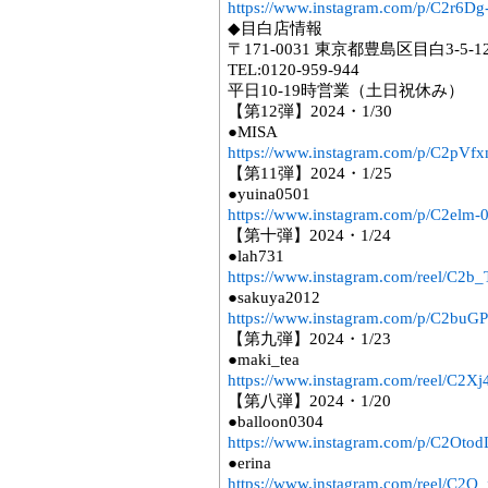
https://www.instagram.com/p/C2r6D
◆目白店情報
〒171-0031 東京都豊島区目白3-5-
TEL:0120-959-944
平日10-19時営業（土日祝休み）
【第12弾】2024・1/30
●MISA
https://www.instagram.com/p/C2pVf
【第11弾】2024・1/25
●yuina0501
https://www.instagram.com/p/C2elm-
【第十弾】2024・1/24
●lah731
https://www.instagram.com/reel/C2b
●sakuya2012
https://www.instagram.com/p/C2buG
【第九弾】2024・1/23
●maki_tea
https://www.instagram.com/reel/C2Xj
【第八弾】2024・1/20
●balloon0304
https://www.instagram.com/p/C2Otod
●erina
https://www.instagram.com/reel/C2O