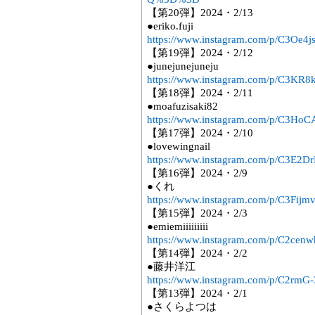
【第20弾】2024・2/13
●eriko.fuji
https://www.instagram.com/p/C3Oe4js
【第19弾】2024・2/12
●junejunejuneju
https://www.instagram.com/p/C3KR
【第18弾】2024・2/11
●moafuzisaki82
https://www.instagram.com/p/C3Ho
【第17弾】2024・2/10
●lovewingnail
https://www.instagram.com/p/C3E2
【第16弾】2024・2/9
●くれ
https://www.instagram.com/p/C3Fijm
【第15弾】2024・2/3
●emiemiiiiiiiii
https://www.instagram.com/p/C2cenw
【第14弾】2024・2/2
●藤井洋江
https://www.instagram.com/p/C2rmG-
【第13弾】2024・2/1
●さくらよつは