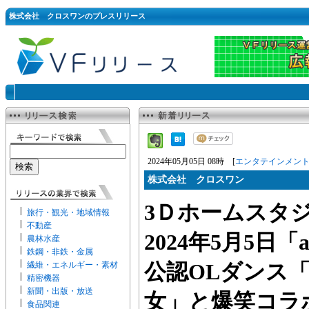
株式会社 クロスワンのプレスリリース
2024年05月05日 08時 [
エンタテインメン
株式会社 クロスワン
3Ｄホームスタジ
旅行・観光・地域情報
不動産
2024年5月5日「ave
農林水産
鉄鋼・非鉄・金属
繊維・エネルギー・素材
公認OLダンス「i
精密機器
新聞・出版・放送
女」と爆笑コラ
食品関連