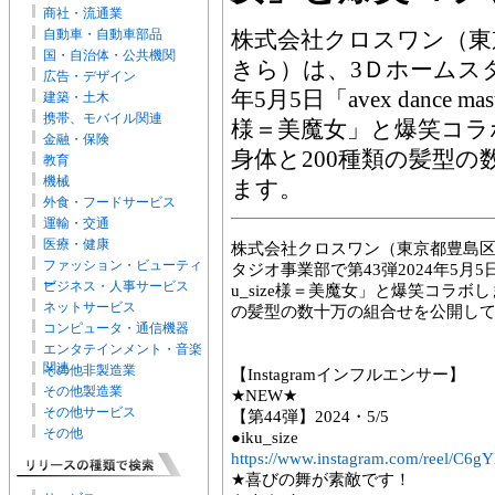
商社・流通業
自動車・自動車部品
株式会社クロスワン（東
国・自治体・公共機関
きら）は、3Ｄホームスタ
広告・デザイン
年5月5日「avex dance ma
建築・土木
携帯、モバイル関連
様＝美魔女」と爆笑コラ
金融・保険
身体と200種類の髪型
教育
機械
ます。
外食・フードサービス
運輸・交通
医療・健康
株式会社クロスワン（東京都豊島区
ファッション・ビューティ
タジオ事業部で第43弾2024年5月5日「av
ー
ビジネス・人事サービス
u_size様＝美魔女」と爆笑コラボ
ネットサービス
の髪型の数十万の組合せを公開し
コンピュータ・通信機器
エンタテインメント・音楽
関連
その他非製造業
【Instagramインフルエンサー】
その他製造業
★NEW★
その他サービス
【第44弾】2024・5/5
その他
●iku_size
https://www.instagram.com/reel/C6g
★喜びの舞が素敵です！