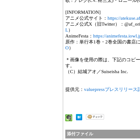
歌 : アレク(CV. 柊三太)・ロニール(
[INFORMATION]
アニメ公式サイト：
https://atekuse.a
アニメ公式X（旧Twitter）：@af_orig
L
）
AnimeFesta：
https://animefesta.iowl.j
原作：単行本1巻・2巻全国の書店
O
）
＊画像を使用の際は、下記のコピ
す。
（C）結城アオ／Suiseisha Inc.
提供元：
valuepressプレスリリー
添付ファイル