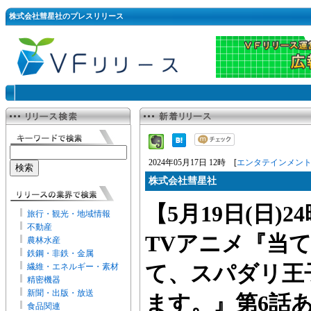
株式会社彗星社のプレスリリース
2024年05月17日 12時 [
エンタテインメン
株式会社彗星社
【5月19日(日)
旅行・観光・地域情報
不動産
TVアニメ『当
農林水産
鉄鋼・非鉄・金属
繊維・エネルギー・素材
て、スパダリ王
精密機器
新聞・出版・放送
ます。』第6話
食品関連