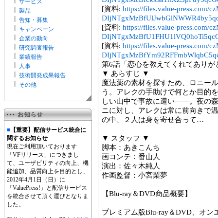
サービス
[資料:
https://files.value-press
製品
DIjNTgxMzBfUlJwbGlNWWR4by5qc
告知・募集
[資料:
https://files.value-press
キャンペーン
DIjNTgxMzBfU1FHU1lVQ0hoTi5qcG
企業の動向
[資料:
https://files.value-press
研究調査報告
DIjNTgxMzBfYm92RFFmbWlqbC5qc
業績報告
第6話「恋心を教えてくれてありが
人事
▼ あらすじ ▼
技術開発成果報告
魔法薬の素材を探すため、ロニー
その他
う。アレクの手助けで何とか目的
しい山中で事故に遭い――。夜の
ニに対し、アレクは常に前向きで
の中、２人は身を寄せ合って…
■
【重要】配信サービス統合に
▼ スタッフ ▼
関するお知らせ
現在ご利用頂いております
脚本：あきこんち
「VFリリース」につきまし
画コンテ：番山人
て、ユーザビリティの向上、機
演出：佐々木純人
能追加、品質向上を目的とし、
作画監督：小宮梨夢
2012年4月1日（日）に
「ValuePress!」と配信サービス
【Blu-ray＆DVD商品概要】
を統合させて頂く運びとなりま
した。
プレミアム版Blu-ray＆DVD、オン