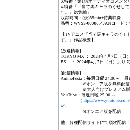
3.特番「第1話オーディオコメンタ
4.特番「『当て馬キャラのくせし
す。』総集編」
収録時間：(仮)55min+特典映像
品番：WVSS-00086／JANコード：458
【TVアニメ『当て馬キャラのくせ
す。』作品概要】
[放送情報]
TOKYO MX ： 2024年4月7日（日
BS11 ： 2024年4月7日（日）より 毎
[配信情報]
AnimeFesta：毎週日曜 24:00～
※オンエア版を無料配信
※大人向けプレミアム版を「An
YouTube：毎週日曜 25:00 ～
（
https://www.youtube.co
w
）
※オンエア版を配信
他、各種配信サイトにて順次配信