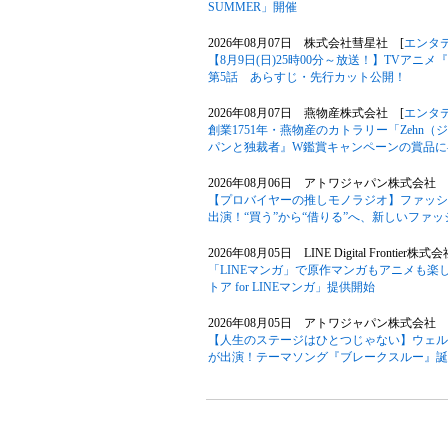
SUMMER」開催
2026年08月07日 株式会社彗星社 [
エンタ
【8月9日(日)25時00分～放送！】TVア
第5話 あらすじ・先行カット公開！
2026年08月07日 燕物産株式会社 [
エンタ
創業1751年・燕物産のカトラリー「Zehn
パンと独裁者』W鑑賞キャンペーンの賞品に
2026年08月06日 アトワジャパン株式会社 
【プロバイヤーの推しモノラジオ】ファッションサ
出演！“買う”から“借りる”へ、新しいファ
2026年08月05日 LINE Digital Frontier株式
「LINEマンガ」で原作マンガもアニメも楽
トア for LINEマンガ」提供開始
2026年08月05日 アトワジャパン株式会社 
【人生のステージはひとつじゃない】ウェル
が出演！テーマソング『ブレークスルー』誕