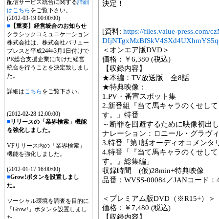
配信サービス統合に関する
詳細
決定！
はこちら
をご覧下さい。
(2012-03-19 00:00:00)
■
【重要】経営統合のお知らせ
[資料:
https://files.value-press
クラシックコミュニケーション
DIjNTgxMzBfSkV4SXd4UXhmYS5qc
株式会社は、株式会社バリュー
＜オンエア版DVD＞
プレスと平成24年3月1日付けで
価格：￥6,380 (税込)
PR総合支援企業に向けた経営
統合を行うことを決定致しまし
【収録内容】
た。
★本編：TV放送版 全8話
★特典映像：
詳細は
こちら
をご覧下さい。
1.PV・番宣スポット集
2.新番組『当て馬キャラのくせし
(2012-02-28 12:00:00)
す。』特番
■
リリースの「業界検索」機能
～断罪を回避するために映像初出
を強化しました。
ナレーション：ロニール・グラヴィス
3.特番「第1話オーディオコメンタ
VFリリース内の「業界検索」
4.特番「『当て馬キャラのくせし
機能を強化しました。
す。』総集編」
(2012-01-17 16:00:00)
収録時間 (仮)28min+特典映像
■
Grow!ボタンを設置しまし
品番：WVSS-00084／JANコード：458
た。
＜プレミアム版DVD（※R15+）＞
ソーシャル環境を調査を目的に
価格：￥7,480 (税込)
「Grow!」ボタンを設置しまし
【収録内容】
た。