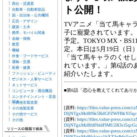
商社・流通業
ト公開！
自動車・自動車部品
国・自治体・公共機関
広告・デザイン
TVアニメ「当て馬キャ
建築・土木
子に寵愛されています。」は
携帯、モバイル関連
金融・保険
予定。TOKYO MX・B
教育
定。本日は5月19日（日
機械
「当て馬キャラのくせし
外食・フードサービス
運輸・交通
れています。」第6話の
医療・健康
紹介いたします。
ファッション・ビューティ
ー
ビジネス・人事サービス
ネットサービス
■第6話「恋心を教えてくれてあり
コンピュータ・通信機器
エンタテインメント・音楽
関連
その他非製造業
[資料:
https://files.value-press
その他製造業
DIjNTgxMzBfSk5RdGFZWFBkYi5qcG
その他サービス
[資料:
https://files.value-press
その他
DIjNTgxMzBfdFhldFlMU2R3ci5qcGc
[資料:
https://files.value-press
DIjNTgxMzBfckxsa1hXZ3pPdy5qcGc