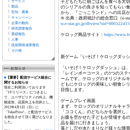
サービス
子どもたちに朝ごはんを食べる大
製品
のシリアルの良さを知ってもらい
告知・募集
から、『ごっこランド』への出店
キャンペーン
※ 出典：政府統計の総合窓口（e-s
企業の動向
w.e-stat.go.jp/dbview?sid=00032241
研究調査報告
業績報告
ケロッグ商品サイト：
https://www.f
人事
技術開発成果報告
その他
新ゲーム「いそげ！ケロッグダッ
「いそげ！ケロッグダッシュ」は
「レインボーコース」の3つのステ
■
【重要】配信サービス統合に
ームです。ケロッグのオリジナル
関するお知らせ
どもにケロッグの美味しい朝食シ
現在ご利用頂いております
目指します。
「VFリリース」につきまし
て、ユーザビリティの向上、機
ゲームプレイ画面
能追加、品質向上を目的とし、
まず、ケロッグのオリジナルキャ
2012年4月1日（日）に
「ココくん」のどちらかを選択し
「ValuePress!」と配信サービス
を統合させて頂く運びとなりま
お腹を空かせた子どもが登場する
した。
品を届けに行きましょう。
落とし穴や水たまりなど様々な障