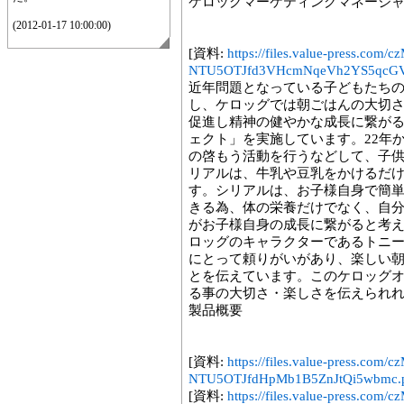
ケロッグマーケティングマネージ
(2012-01-17 10:00:00)
[資料:
https://files.value-press.
NTU5OTJfd3VHcmNqeVh2YS5qcGV
近年問題となっている子どもたち
し、ケロッグでは朝ごはんの大切
促進し精神の健やかな成長に繋が
ェクト」を実施しています。22年
の啓もう活動を行うなどして、子
リアルは、牛乳や豆乳をかけるだ
す。シリアルは、お子様自身で簡
きる為、体の栄養だけでなく、自
がお子様自身の成長に繋がると考
ロッグのキャラクターであるトニ
にとって頼りがいがあり、楽しい
とを伝えています。このケロッグ
る事の大切さ・楽しさを伝えられ
製品概要
[資料:
https://files.value-press.
NTU5OTJfdHpMb1B5ZnJtQi5wbmc.
[資料:
https://files.value-press.