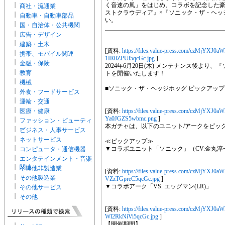
く音速の風」をはじめ、コラボを記念した
商社・流通業
ストクラウディア』×『ソニック・ザ・ヘッ
自動車・自動車部品
い。
国・自治体・公共機関
広告・デザイン
建築・土木
[資料:
https://files.value-press.com/czM
携帯、モバイル関連
1IR0ZPUi5qcGc.jpg
]
金融・保険
2024年6月20日(木) メンテナンス後よ
教育
トを開催いたします！
機械
■ソニック・ザ・ヘッジホッグ ピックアップ
外食・フードサービス
運輸・交通
医療・健康
[資料:
https://files.value-press.com/czM
Ya0JGZS5wbmc.png
]
ファッション・ビューティ
本ガチャは、以下のユニット/アークをピッ
ー
ビジネス・人事サービス
ネットサービス
≪ピックアップ≫
▼コラボユニット「ソニック」（CV:金丸淳
コンピュータ・通信機器
エンタテインメント・音楽
関連
その他非製造業
[資料:
https://files.value-press.com/cz
その他製造業
VZzTGpreC5qcGc.jpg
]
▼コラボアーク「VS. エッグマン(LR)」
その他サービス
その他
[資料:
https://files.value-press.com/czM
Wl2RkNiVi5qcGc.jpg
]
【開催期間】