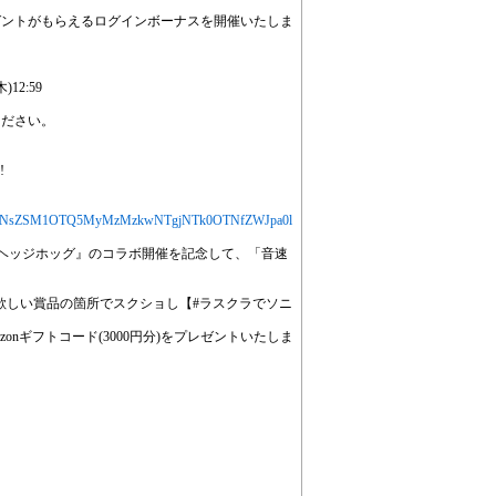
ゼントがもらえるログインボーナスを開催いたしま
12:59
ください。
!
jYXJ0aWNsZSM1OTQ5MyMzMzkwNTgjNTk0OTNfZWJpa0l
ヘッジホッグ』のコラボ開催を記念して、「音速
を欲しい賞品の箇所でスクショし【#ラスクラでソニ
onギフトコード(3000円分)をプレゼントいたしま