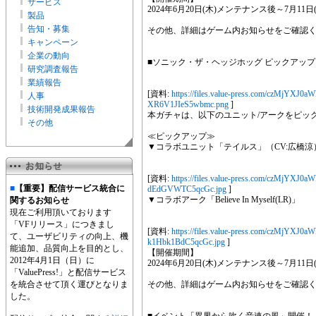
サービス
2024年6月20日(木)メンテナンス後～7月11日(木
製品
告知・募集
その他、詳細はゲーム内お知らせをご確認
キャンペーン
企業の動向
■ソニック・ザ・ヘッジホッグ ピックアップ
研究調査報告
業績報告
[資料:
https://files.value-press.com/czM
人事
XR6V1JIeS5wbmc.png
]
技術開発成果報告
本ガチャは、以下のユニット/アークをピッ
その他
≪ピックアップ≫
▼コラボユニット「テイルス」（CV:広橋涼
[資料:
https://files.value-press.com/czM
■
【重要】配信サービス統合に
dEdGVWTC5qcGc.jpg
]
▼コラボアーク「Believe In Myself(LR)」
関するお知らせ
現在ご利用頂いております
「VFリリース」につきまし
[資料:
https://files.value-press.com/czM
て、ユーザビリティの向上、機
k1Hbk1BdC5qcGc.jpg
]
能追加、品質向上を目的とし、
【開催期間】
2012年4月1日（日）に
2024年6月20日(木)メンテナンス後～7月11日(木
「ValuePress!」と配信サービス
を統合させて頂く運びとなりま
その他、詳細はゲーム内お知らせをご確認
した。