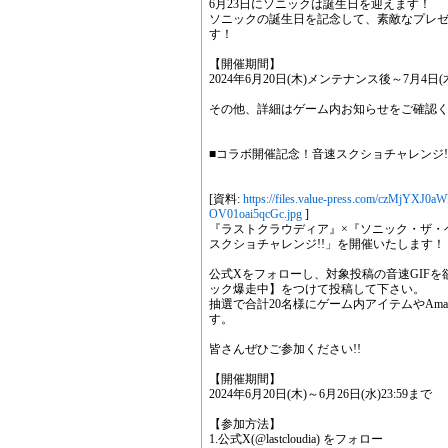
6月23日にソニックは誕生日を迎えます！
ソニックの誕生日を記念して、素敵なプレ
す！
【開催期間】
2024年6月20日(木)メンテナンス後～7月4日(木)
その他、詳細はゲーム内お知らせをご確認
■コラボ開催記念！音速スクショチャレンジ!
[資料:
https://files.value-press.com/czM
OV01oai5qcGc.jpg
]
『ラストクラウディア』×『ソニック・ザ・
スクショチャレンジ!!」を開催いたします！
公式Xをフォローし、対象投稿の音速GIF
ック爆走中】をつけて投稿して下さい。
抽選で合計20名様にゲーム内アイテムやAmaz
す。
皆さんぜひご参加ください!!
【開催期間】
2024年6月20日(木)～6月26日(水)23:59まで
【参加方法】
1.公式X(@lastcloudia) をフォロー