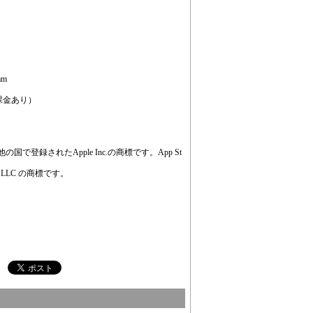
am
課金あり）
他の国で登録されたApple Inc.の商標です。App St
ogle LLC の商標です。