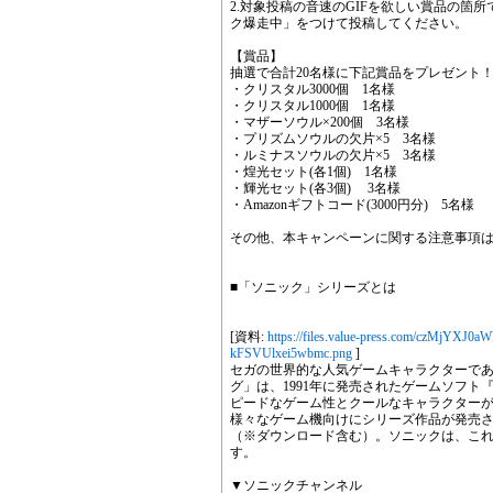
2.対象投稿の音速のGIFを欲しい賞品の箇
ク爆走中」をつけて投稿してください。
【賞品】
抽選で合計20名様に下記賞品をプレゼント
・クリスタル3000個 1名様
・クリスタル1000個 1名様
・マザーソウル×200個 3名様
・プリズムソウルの欠片×5 3名様
・ルミナスソウルの欠片×5 3名様
・煌光セット(各1個) 1名様
・輝光セット(各3個) 3名様
・Amazonギフトコード(3000円分) 5名様
その他、本キャンペーンに関する注意事項は
■「ソニック」シリーズとは
[資料:
https://files.value-press.com/czM
kFSVUlxei5wbmc.png
]
セガの世界的な人気ゲームキャラクターで
グ」は、1991年に発売されたゲームソフ
ピードなゲーム性とクールなキャラクター
様々なゲーム機向けにシリーズ作品が発売さ
（※ダウンロード含む）。ソニックは、こ
す。
▼ソニックチャンネル