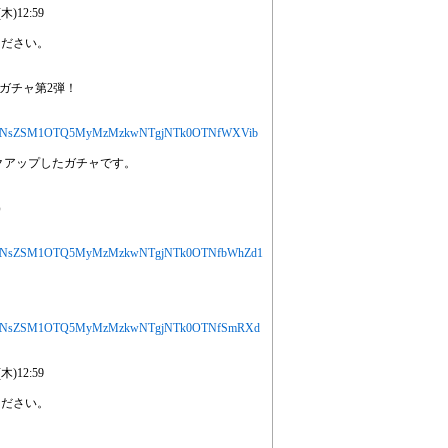
)12:59
ください。
ガチャ第2弾！
jYXJ0aWNsZSM1OTQ5MyMzMzkwNTgjNTk0OTNfWXVib
クアップしたガチャです。
）
jYXJ0aWNsZSM1OTQ5MyMzMzkwNTgjNTk0OTNfbWhZd1
jYXJ0aWNsZSM1OTQ5MyMzMzkwNTgjNTk0OTNfSmRXd
)12:59
ください。