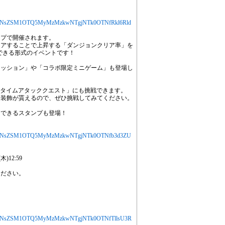
jYXJ0aWNsZSM1OTQ5MyMzMzkwNTgjNTk0OTNfRkl6Rld
ップで開催されます。
リアすることで上昇する「ダンジョンクリア率」を
戦できる形式のイベントです！
ミッション」や「コラボ限定ミニゲーム」も登場し
は「タイムアタッククエスト」にも挑戦できます。
ト装飾が貰えるので、ぜひ挑戦してみてください。
用できるスタンプも登場！
jYXJ0aWNsZSM1OTQ5MyMzMzkwNTgjNTk0OTNfb3d3ZU
)12:59
ください。
jYXJ0aWNsZSM1OTQ5MyMzMzkwNTgjNTk0OTNfTllsU3R