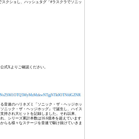
所でスクショし、ハッシュタグ「#ラスクラでソニッ
！
公式Xよりご確認ください。
jYXJ0aWNsZSM1OTQ5MyMzMzkwNTgjNTk0OTNfdGZNR
ある音速のハリネズミ「ソニック・ザ・ヘッジホッ
ト『ソニック・ザ・ヘッジホッグ』で誕生し、ハイス
が支持され大ヒットを記録しました。それ以来、
れ、シリーズ累計本数は16.6億本を超えています
れからも様々なステージを音速で駆け抜けていきま