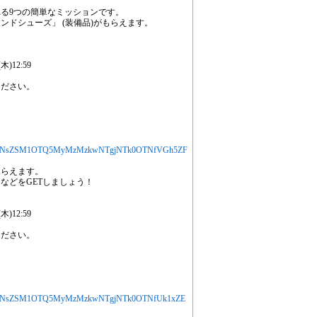
る9つの簡単なミッションです。
ドシューズ」 (装備品)がもらえます。
)12:59
ください。
jYXJ0aWNsZSM1OTQ5MyMzMzkwNTgjNTk0OTNfVGh5ZF
もらえます。
などをGETしましょう！
)12:59
ください。
jYXJ0aWNsZSM1OTQ5MyMzMzkwNTgjNTk0OTNfUk1xZE