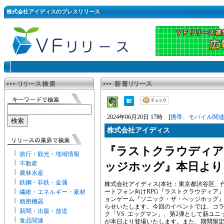
株式会社アイディスのプレスリリース
2024年06月20日 17時 [
携帯、モバイル関
株式会社アイディス
『ラストクラウディア
旅行・観光・地域情報
不動産
ッジホッグ』本日より
農林水産
鉄鋼・非鉄・金属
株式会社アイディス(本社：東京都渋谷区、
ートフォン向けRPG『ラストクラウディア』に
繊維・エネルギー・素材
ョンゲーム『ソニック・ザ・ヘッジホッグ
精密機器
らせいたします。今回のイベントでは、コラ
新聞・出版・放送
ク「VS. エッグマン」、第2弾として新ユニット「
食品関連
が本日より登場いたします。また、期間限