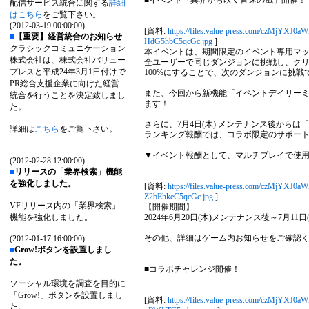
■イベント「異界から吹く音速の風」開催！
配信サービス統合に関する
詳細
はこちら
をご覧下さい。
(2012-03-19 00:00:00)
[資料:
https://files.value-press.com/czM
■
【重要】経営統合のお知らせ
HdG5hbC5qcGc.jpg
]
クラシックコミュニケーション
本イベントは、期間限定のイベント専用マ
株式会社は、株式会社バリュー
全ユーザーで同じダンジョンに挑戦し、ク
プレスと平成24年3月1日付けで
100%にすることで、次のダンジョンに挑
PR総合支援企業に向けた経営
また、今回から新機能「イベントデイリー
統合を行うことを決定致しまし
ます！
た。
さらに、7月4日(木) メンテナンス後から
詳細は
こちら
をご覧下さい。
ランキング報酬では、コラボ限定のサポー
▼イベント報酬として、マルチプレイで使
(2012-02-28 12:00:00)
■
リリースの「業界検索」機能
を強化しました。
[資料:
https://files.value-press.com/czM
Z2bEhkeC5qcGc.jpg
]
VFリリース内の「業界検索」
【開催期間】
機能を強化しました。
2024年6月20日(木)メンテナンス後～7月11日(木
その他、詳細はゲーム内お知らせをご確認
(2012-01-17 16:00:00)
■
Grow!ボタンを設置しまし
た。
■コラボチャレンジ開催！
ソーシャル環境を調査を目的に
「Grow!」ボタンを設置しまし
[資料:
https://files.value-press.com/czM
た。