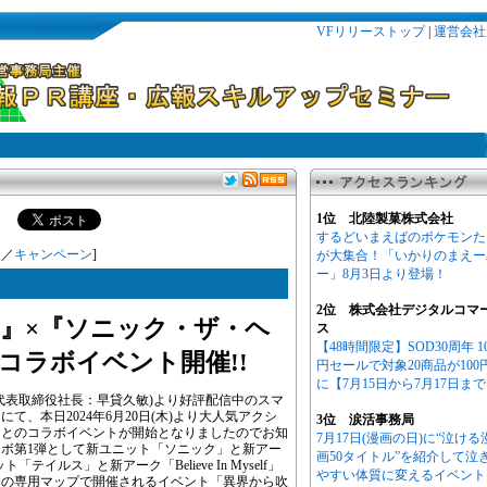
VFリリーストップ
|
運営会社
1位 北陸製菓株式会社
するどいまえばのポケモンた
連
／
キャンペーン
]
が大集合！「いかりのまえー
ー」8月3日より登場！
2位 株式会社デジタルコマ
』×『ソニック・ザ・ヘ
ス
【48時間限定】SOD30周年 1
コラボイベント開催!!
円セールで対象20商品が100
に【7月15日から7月17日ま
代表取締役社長：早貸久敏)より好評配信中のスマ
て、本日2024年6月20日(木)より大人気アクシ
3位 涙活事務局
』とのコラボイベントが開始となりましたのでお知
7月17日(漫画の日)に“泣ける
ボ第1弾として新ユニット「ソニック」と新アー
画50タイトル”を紹介して泣
テイルス」と新アーク「Believe In Myself」
やすい体質に変えるイベント
定の専用マップで開催されるイベント「異界から吹