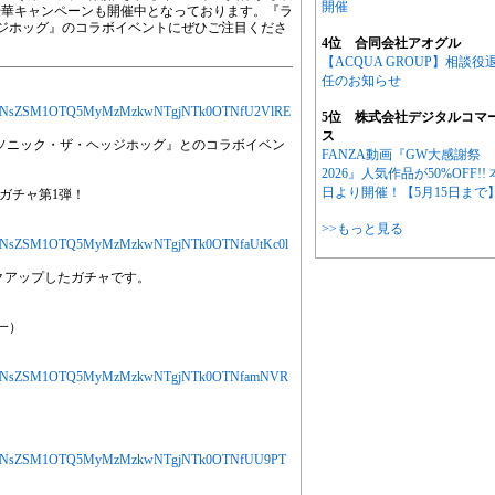
開催
豪華キャンペーンも開催中となっております。『ラ
ジホッグ』のコラボイベントにぜひご注目くださ
4位 合同会社アオグル
【ACQUA GROUP】相談役
任のお知らせ
jYXJ0aWNsZSM1OTQ5MyMzMzkwNTgjNTk0OTNfU2VlRE
5位 株式会社デジタルコマ
ス
り、『ソニック・ザ・ヘッジホッグ』とのコラボイベン
FANZA動画『GW大感謝祭
2026』人気作品が50%OFF!! 
日より開催！【5月15日まで
ガチャ第1弾！
>>もっと見る
jYXJ0aWNsZSM1OTQ5MyMzMzkwNTgjNTk0OTNfaUtKc0l
クアップしたガチャです。
一）
MjYXJ0aWNsZSM1OTQ5MyMzMzkwNTgjNTk0OTNfamNVR
jYXJ0aWNsZSM1OTQ5MyMzMzkwNTgjNTk0OTNfUU9PT