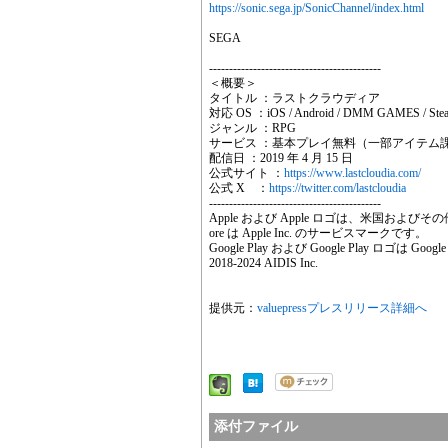
https://sonic.sega.jp/SonicChannel/index.html
SEGA
-------------------------------------------
＜概要＞
タイトル ：ラストクラウディア
対応 OS ：iOS / Android / DMM GAMES / Ste
ジャンル ：RPG
サービス ：基本プレイ無料（一部アイテム
配信日 ：2019 年 4 月 15 日
公式サイト ：
https://www.lastcloudia.com/
公式 X ：
https://twitter.com/lastcloudia
-------------------------------------------
Apple および Apple ロゴは、米国およびその
ore は Apple Inc. のサービスマークです。
Google Play および Google Play ロゴは Go
2018-2024 AIDIS Inc.
提供元：
valuepressプレスリリース詳細へ
添付ファイル