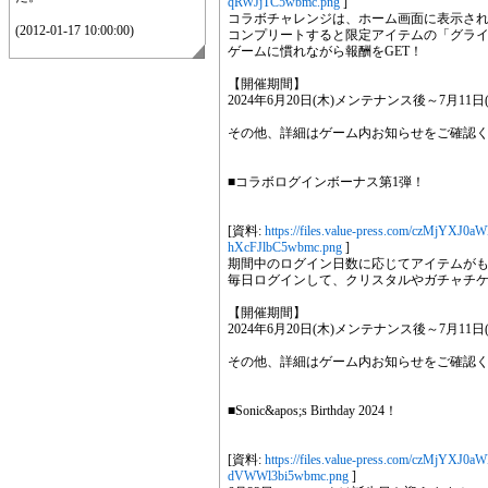
qRWJjTC5wbmc.png
]
コラボチャレンジは、ホーム画面に表示され
(2012-01-17 10:00:00)
コンプリートすると限定アイテムの「グライン
ゲームに慣れながら報酬をGET！
【開催期間】
2024年6月20日(木)メンテナンス後～7月11日(木
その他、詳細はゲーム内お知らせをご確認
■コラボログインボーナス第1弾！
[資料:
https://files.value-press.com/czM
hXcFJlbC5wbmc.png
]
期間中のログイン日数に応じてアイテムが
毎日ログインして、クリスタルやガチャチケ
【開催期間】
2024年6月20日(木)メンテナンス後～7月11日(木
その他、詳細はゲーム内お知らせをご確認
■Sonic&apos;s Birthday 2024！
[資料:
https://files.value-press.com/czM
dVWWl3bi5wbmc.png
]