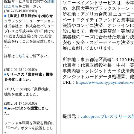
配信サービス統合に関する
詳細
ソニーペイメントサービスは、今
はこちら
をご覧下さい。
め、米国大手のブラックストーン・
(2012-03-19 00:00:00)
所在地：アメリカ合衆国 ニューヨ
■
【重要】経営統合のお知らせ
ベートエクイティファンドと資本
クラシックコミュニケーション
決済やコンビニ決済、オンラインI
株式会社は、株式会社バリュー
段に加えて、近年は実店舗・実施
プレスと平成24年3月1日付けで
PR総合支援企業に向けた経営
業者様のニーズに合わせた最適な
統合を行うことを決定致しまし
安心・安全・スピーディーな決済
た。
展に貢献してまいります。
詳細は
こちら
をご覧下さい。
所在地：東京都港区高輪1-3-13NB
代表者：代表取締役社長 中村 
(2012-02-28 12:00:00)
事業内容：クレジットカード決済
■
リリースの「業界検索」機能
クレジットカードデータ処理業、
を強化しました。
URL：
https://www.sonypaymentservic
VFリリース内の「業界検索」
機能を強化しました。
(2012-01-17 16:00:00)
■
Grow!ボタンを設置しまし
た。
提供元：
valuepressプレスリリー
ソーシャル環境を調査を目的に
「Grow!」ボタンを設置しまし
た。