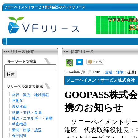
ソニーペイメントサービス株式会社のプレスリリース
2024年07月01日 15時 [
金融・保険
／提携]
ソニーペイメントサービス株式会社
GOOPASS株
旅行・観光・地域情報
不動産
携のお知らせ
農林水産
鉄鋼・非鉄・金属
繊維・エネルギー・素材
ソニーペイメントサービ
精密機器
港区、代表取締役社長：
新聞・出版・放送
食品関連