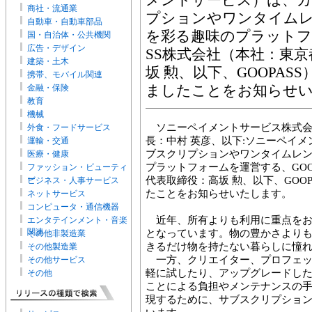
メントサービス）は、
商社・流通業
プションやワンタイム
自動車・自動車部品
を彩る趣味のプラットフ
国・自治体・公共機関
広告・デザイン
SS株式会社（本社：東
建築・土木
坂 勲、以下、GOOPA
携帯、モバイル関連
金融・保険
ましたことをお知らせ
教育
機械
ソニーペイメントサービス株式会
外食・フードサービス
長：中村 英彦、以下:ソニーペイ
運輸・交通
ブスクリプションやワンタイムレ
医療・健康
プラットフォームを運営する、GOO
ファッション・ビューティ
ー
代表取締役：高坂 勲、以下、GOO
ビジネス・人事サービス
たことをお知らせいたします。
ネットサービス
コンピュータ・通信機器
近年、所有よりも利用に重点をお
エンタテインメント・音楽
関連
となっています。物の豊かさより
その他非製造業
きるだけ物を持たない暮らしに憧
その他製造業
一方、クリエイター、プロフェッ
その他サービス
軽に試したり、アップグレードし
その他
ことによる負担やメンテナンスの
現するために、サブスクリプショ