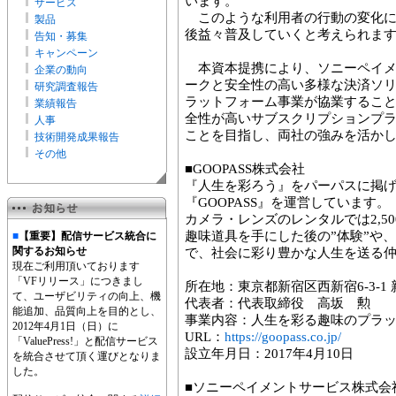
います。
サービス
このような利用者の行動の変化に
製品
後益々普及していくと考えられま
告知・募集
キャンペーン
本資本提携により、ソニーペイメ
企業の動向
ークと安全性の高い多様な決済ソリュ
研究調査報告
ラットフォーム事業が協業するこ
業績報告
全性が高いサブスクリプションプ
人事
ことを目指し、両社の強みを活か
技術開発成果報告
その他
■GOOPASS株式会社
『人生を彩ろう』をパーパスに掲
『GOOPASS』を運営しています。
カメラ・レンズのレンタルでは2,5
趣味道具を手にした後の”体験”や、
■
【重要】配信サービス統合に
関するお知らせ
で、社会に彩り豊かな人生を送る
現在ご利用頂いております
「VFリリース」につきまし
所在地：東京都新宿区西新宿6-3-1
て、ユーザビリティの向上、機
代表者：代表取締役 高坂 勲
能追加、品質向上を目的とし、
事業内容：人生を彩る趣味のプラット
2012年4月1日（日）に
URL：
https://goopass.co.jp/
「ValuePress!」と配信サービス
設立年月日：2017年4月10日
を統合させて頂く運びとなりま
した。
■ソニーペイメントサービス株式会