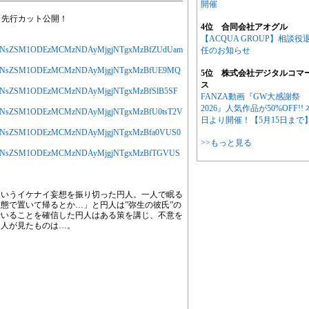
開催
・先行カット公開！
4位 合同会社アオグル
【ACQUA GROUP】相談役
jYXJ0aWNsZSM1ODEzMCMzNDAyMjgjNTgxMzBfZUdUam
任のお知らせ
MjYXJ0aWNsZSM1ODEzMCMzNDAyMjgjNTgxMzBfUE9MQ
5位 株式会社デジタルコマ
ス
jYXJ0aWNsZSM1ODEzMCMzNDAyMjgjNTgxMzBfSlB5SF
FANZA動画『GW大感謝祭
2026』人気作品が50%OFF!! 
jYXJ0aWNsZSM1ODEzMCMzNDAyMjgjNTgxMzBfU0tsT2V
日より開催！【5月15日まで
jYXJ0aWNsZSM1ODEzMCMzNDAyMjgjNTgxMzBfa0VUS0
>>もっと見る
MjYXJ0aWNsZSM1ODEzMCMzNDAyMjgjNTgxMzBfTGVUS
というイケナイ妄想を振り切った円人。一人で眠る
態で置いて帰るとか…」と円人は”弥生の彼氏”の
でいることを確信した円人はある策を講じ、不意を
円人が見たものは…。