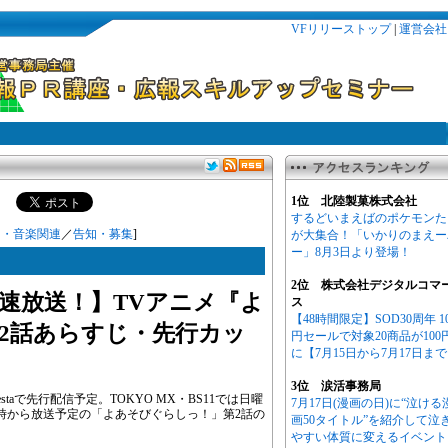
VFリリーストップ
|
運営会社
1位 北陸製菓株式会社
するどいまえばのポケモンた
ト・音楽関連
／
告知・募集
]
が大集合！「いかりのまえー
ー」8月3日より登場！
2位 株式会社デジタルコマ
～最速放送！】TVアニメ『よ
ス
【48時間限定】SOD30周年 1
2話あらすじ・先行カッ
円セールで対象20商品が100
に【7月15日から7月17日ま
3位 涙活事務局
staで先行配信予定。TOKYO MX・BS11では日曜
7月17日(漫画の日)に“泣ける
25時から放送予定の「よあそびぐらしっ！」第2話の
画50タイトル”を紹介して泣
。
やすい体質に変えるイベント