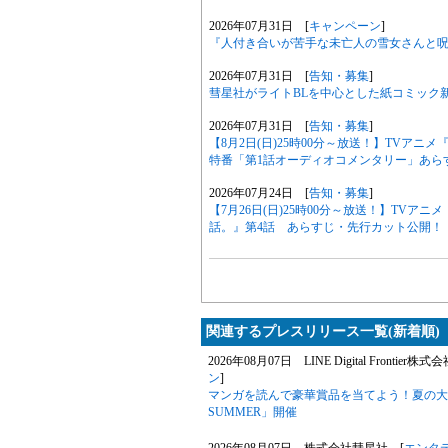
2026年07月31日 [
キャンペーン
]
『人付き合いが苦手な未亡人の雪女さんと呪い
2026年07月31日 [
告知・募集
]
彗星社がライトBLを中心とした紙コミック
2026年07月31日 [
告知・募集
]
【8月2日(日)25時00分～放送！】TVア
特番「第1話オーディオコメンタリー」あら
2026年07月24日 [
告知・募集
]
【7月26日(日)25時00分～放送！】TV
話。』第4話 あらすじ・先行カット公開！
関連するプレスリリース一覧(新着順)
2026年08月07日 LINE Digital Frontier株式
ン
]
マンガを読んで豪華賞品を当てよう！夏の大型キ
SUMMER」開催