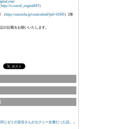
iginal.com/
（
https://x.com/af_originalMT
）
！（
https://suiseisha.jp/comicsdetail?pid=41945
）2巻
表記の記載をお願いいたします。
覧
ニメ『同じゼミの染谷さんがセクシー女優だった話。』