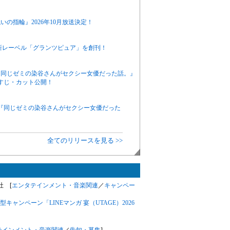
の指輪』2026年10月放送決定！
新レーベル「グランツピュア」を創刊！
ニメ『同じゼミの染谷さんがセクシー女優だった話。』
すじ・カット公開！
アニメ『同じゼミの染谷さんがセクシー女優だった
全てのリリースを見る >>
会社 [
エンタテインメント・音楽関連
／
キャンペー
ャンペーン「LINEマンガ 宴（UTAGE）2026