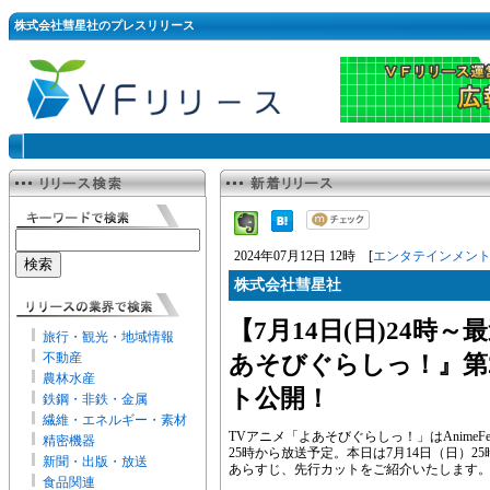
株式会社彗星社のプレスリリース
2024年07月12日 12時 [
エンタテインメン
株式会社彗星社
【7月14日(日)24時
旅行・観光・地域情報
不動産
あそびぐらしっ！』第
農林水産
ト公開！
鉄鋼・非鉄・金属
繊維・エネルギー・素材
TVアニメ「よあそびぐらしっ！」はAnimeFe
精密機器
25時から放送予定。本日は7月14日（日）
新聞・出版・放送
あらすじ、先行カットをご紹介いたします
食品関連