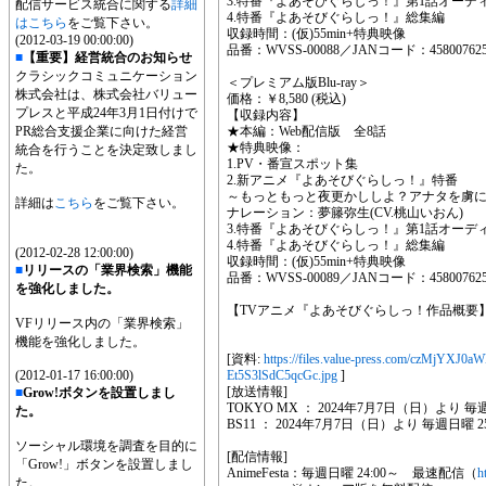
3.特番『よあそびぐらしっ！』第1話オーデ
配信サービス統合に関する
詳細
4.特番『よあそびぐらしっ！』総集編
はこちら
をご覧下さい。
収録時間：(仮)55min+特典映像
(2012-03-19 00:00:00)
品番：WVSS-00088／JANコード：458007625
■
【重要】経営統合のお知らせ
クラシックコミュニケーション
＜プレミアム版Blu-ray＞
株式会社は、株式会社バリュー
価格：￥8,580 (税込)
プレスと平成24年3月1日付けで
【収録内容】
PR総合支援企業に向けた経営
★本編：Web配信版 全8話
★特典映像：
統合を行うことを決定致しまし
1.PV・番宣スポット集
た。
2.新アニメ『よあそびぐらしっ！』特番
～もっともっと夜更かししよ？アナタを虜
詳細は
こちら
をご覧下さい。
ナレーション：夢籐弥生(CV.桃山いおん)
3.特番『よあそびぐらしっ！』第1話オーデ
4.特番『よあそびぐらしっ！』総集編
(2012-02-28 12:00:00)
収録時間：(仮)55min+特典映像
■
リリースの「業界検索」機能
品番：WVSS-00089／JANコード：458007625
を強化しました。
【TVアニメ『よあそびぐらしっ！作品概要
VFリリース内の「業界検索」
機能を強化しました。
[資料:
https://files.value-press.com/cz
(2012-01-17 16:00:00)
Et5S3lSdC5qcGc.jpg
]
[放送情報]
■
Grow!ボタンを設置しまし
TOKYO MX ： 2024年7月7日（日）より 毎週日
た。
BS11 ： 2024年7月7日（日）より 毎週日曜 25
ソーシャル環境を調査を目的に
[配信情報]
「Grow!」ボタンを設置しまし
AnimeFesta：毎週日曜 24:00～ 最速配信（
h
た。