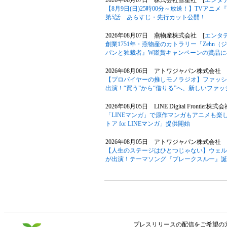
2026年08月07日 株式会社彗星社 [
エンタ
【8月9日(日)25時00分～放送！】TVア
第5話 あらすじ・先行カット公開！
2026年08月07日 燕物産株式会社 [
エンタ
創業1751年・燕物産のカトラリー「Zehn
パンと独裁者』W鑑賞キャンペーンの賞品に
2026年08月06日 アトワジャパン株式会社 
【プロバイヤーの推しモノラジオ】ファッションサ
出演！“買う”から“借りる”へ、新しいファ
2026年08月05日 LINE Digital Frontier株式
「LINEマンガ」で原作マンガもアニメも楽
トア for LINEマンガ」提供開始
2026年08月05日 アトワジャパン株式会社 
【人生のステージはひとつじゃない】ウェル
が出演！テーマソング『ブレークスルー』誕
プレスリリースの配信をご希望の方は「V