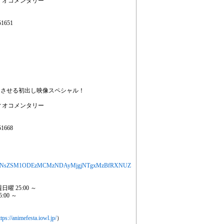
ィオコメンタリー
1651
にさせる初出し映像スペシャル！
ィオコメンタリー
1668
】
MjYXJ0aWNsZSM1ODEzMCMzNDAyMjgjNTgxMzBfRXNUZ
曜 25:00 ～
:00 ～
ttps://animefesta.iowl.jp/
）