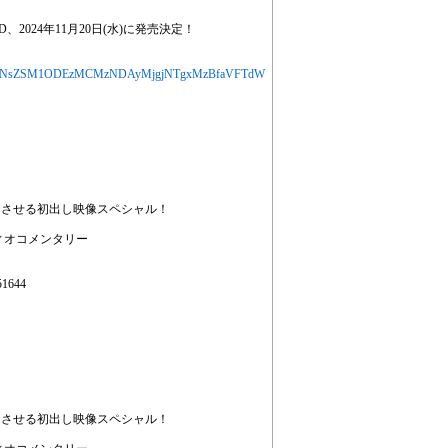
D、2024年11月20日(水)に発売決定！
jYXJ0aWNsZSM1ODEzMCMzNDAyMjgjNTgxMzBfaVFTdW
にさせる初出し映像スペシャル！
ィオコメンタリー
1644
にさせる初出し映像スペシャル！