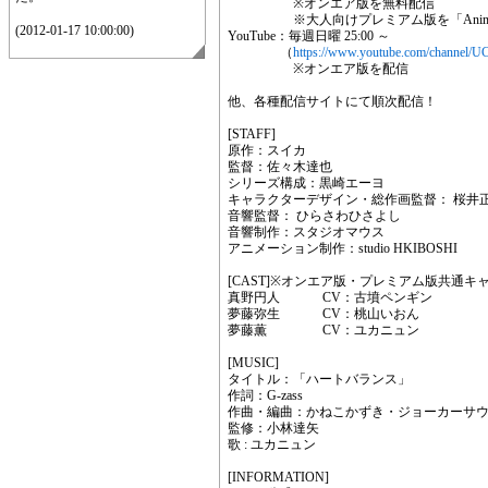
※オンエア版を無料配信
※大人向けプレミアム版を「AnimeFe
(2012-01-17 10:00:00)
YouTube：毎週日曜 25:00 ～
（
https://www.youtube.com/channe
※オンエア版を配信
他、各種配信サイトにて順次配信！
[STAFF]
原作：スイカ
監督：佐々木達也
シリーズ構成：黒崎エーヨ
キャラクターデザイン・総作画監督： 桜井
音響監督： ひらさわひさよし
音響制作：スタジオマウス
アニメーション制作：studio HKIBOSHI
[CAST]※オンエア版・プレミアム版共通キ
真野円人 CV：古墳ペンギン
夢藤弥生 CV：桃山いおん
夢藤薫 CV：ユカニュン
[MUSIC]
タイトル：「ハートバランス」
作詞：G-zass
作曲・編曲：かねこかずき・ジョーカー
監修：小林達矢
歌 : ユカニュン
[INFORMATION]