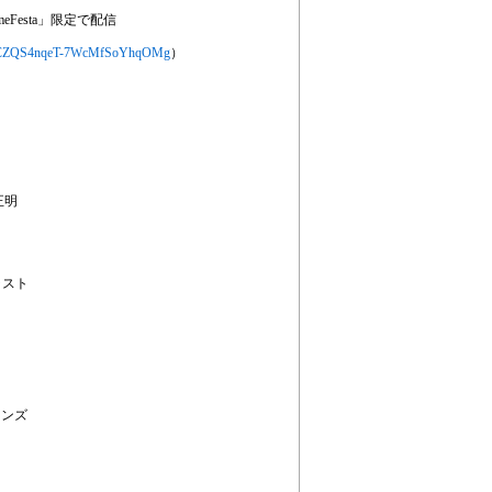
sta」限定で配信
l/UCZQS4nqeT-7WcMfSoYhqOMg
）
正明
ャスト
サウンズ