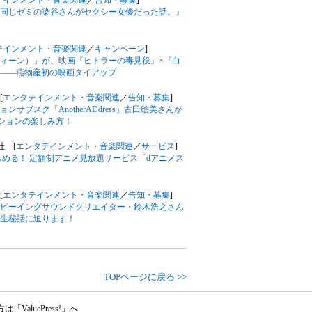
テインメント・音楽関連
／
告知・募集
]
ニメ『同じゼミの染谷さんがセクシー女優だった話。』
テインメント・音楽関連
／
キャンペーン
]
（ジィーン）」が、映画『ヒトラーの毒見役』×『白
――燕物産初の映画タイアップ
[
エンタテインメント・音楽関連
／
告知・募集
]
ブスク「AnotherADdress」古田絵美さんが
ッションの楽しみ方！
会社 [
エンタテインメント・音楽関連
／
サービス
]
しめる！ 定額制アニメ見放題サービス「dアニメス
[
エンタテインメント・音楽関連
／
告知・募集
]
ビーイングサウンドクリエイター・鈴木浩之さん
生秘話に迫ります！
TOPページに戻る >>
aluePress!」へ