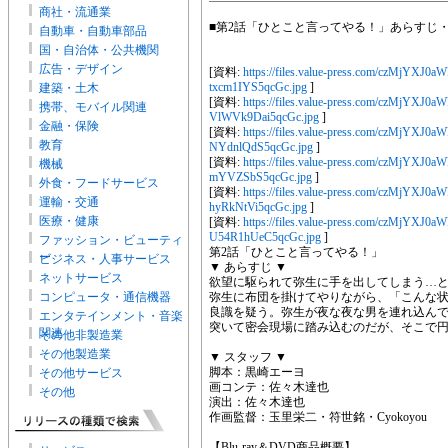
商社・流通業
■第2話「ひとこと言ってやる！」あらすじ
自動車・自動車部品
国・自治体・公共機関
広告・デザイン
[資料:
https://files.value-press.com/czM
txcm1IYS5qcGc.jpg
]
建築・土木
[資料:
https://files.value-press.com/cz
携帯、モバイル関連
VlWVk9Dai5qcGc.jpg
]
金融・保険
[資料:
https://files.value-press.com/czM
教育
NYdnlQdS5qcGc.jpg
]
[資料:
https://files.value-press.com/czM
機械
mYVZSbS5qcGc.jpg
]
外食・フードサービス
[資料:
https://files.value-press.com/czM
運輸・交通
hyRkNtVi5qcGc.jpg
]
医療・健康
[資料:
https://files.value-press.com/cz
U54R1hUeC5qcGc.jpg
]
ファッション・ビューティ
第2話「ひとこと言ってやる！」
ー
ビジネス・人事サービス
▼ あらすじ ▼
ネットサービス
欲望に駆られて弥生に手を出してしまう…
コンピュータ・通信機器
弥生に布団を掛けてやりながら、「こんな状
良識を疑う。弥生が夜な夜な男を連れ込ん
エンタテインメント・音楽
突いて密会現場に踏み込むのだが、そこで
関連
その他非製造業
その他製造業
▼ スタッフ ▼
脚本：黒崎エーヨ
その他サービス
画コンテ：佐々木達也
その他
演出：佐々木達也
作画監督：玉里栄二・符世銘・Cyokoyou
【Blu-ray＆DVD商品概要】