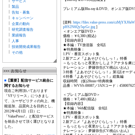
サービス
製品
プレミアム版Blu-ray＆DVD、オンエア版DV
告知・募集
キャンペーン
[資料:
https://files.value-press.com/czM
企業の動向
pHS2N6Qy5qcGc.jpg
]
研究調査報告
＜オンエア版DVD＞
業績報告
価格：￥6,380 (税込)
【収録内容】
人事
★本編：TV放送版 全8話
技術開発成果報告
★特典映像：
その他
1.PV・番宣スポット集
2.新アニメ『よあそびぐらしっ！』特番
～もっともっと夜更かししよ？アナタを虜
ナレーション：夢籐弥生(CV.桃山いおん)
3.特番『よあそびぐらしっ！』第1話オーデ
4.特番『よあそびぐらしっ！』総集編
■
【重要】配信サービス統合に
収録時間 (仮)28min+特典映像
関するお知らせ
品番：WVSS-00087／JANコード：458007625
現在ご利用頂いております
＜プレミアム版DVD＞
「VFリリース」につきまし
価格：￥7,480 (税込)
て、ユーザビリティの向上、機
【収録内容】
能追加、品質向上を目的とし、
★本編：Web配信版 全8話
2012年4月1日（日）に
★特典映像：
「ValuePress!」と配信サービス
1.PV・番宣スポット集
を統合させて頂く運びとなりま
2.新アニメ『よあそびぐらしっ！』特番
～もっともっと夜更かししよ？アナタを虜
した。
ナレーション：夢籐弥生(CV.桃山いおん)