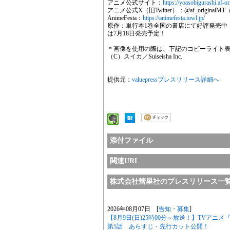
アニメ公式サイト：
https://yoasobigurashi.af-or
アニメ公式X（旧Twitter）：@af_originalMT
AnimeFesta：
https://animefesta.iowl.jp/
原作：単行本1巻全国の書店にて好評発売中
は7月18日発売予定！
＊画像を使用の際は、下記のコピーライト
（C）スイカ／Suiseisha Inc.
提供元：
valuepressプレスリリース詳細へ
添付ファイル
関連URL
株式会社彗星社のプレスリリース一
2026年08月07日 [
告知・募集
]
【8月9日(日)25時00分～放送！】TVア
第5話 あらすじ・先行カット公開！