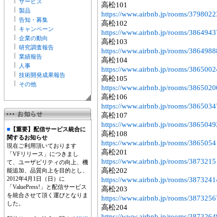
サービス
高松101
製品
https://www.airbnb.jp/rooms/3798022
告知・募集
高松102
キャンペーン
https://www.airbnb.jp/rooms/3864943
企業の動向
高松103
研究調査報告
https://www.airbnb.jp/rooms/3864988
業績報告
高松104
人事
https://www.airbnb.jp/rooms/3865002
技術開発成果報告
高松105
その他
https://www.airbnb.jp/rooms/3865020
高松106
https://www.airbnb.jp/rooms/3865034
高松107
https://www.airbnb.jp/rooms/3865049
■
【重要】配信サービス統合に
高松108
関するお知らせ
https://www.airbnb.jp/rooms/3865054
現在ご利用頂いております
高松201
「VFリリース」につきまし
https://www.airbnb.jp/rooms/3873215
て、ユーザビリティの向上、機
高松202
能追加、品質向上を目的とし、
2012年4月1日（日）に
https://www.airbnb.jp/rooms/3873241
「ValuePress!」と配信サービス
高松203
を統合させて頂く運びとなりま
https://www.airbnb.jp/rooms/3873256
した。
高松204
https://www.airbnb.jp/rooms/3873264