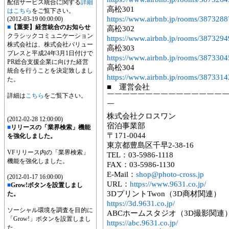
配信サービス統合に関する
詳細
高松301
はこちら
をご覧下さい。
https://www.airbnb.jp/rooms/3873288
(2012-03-19 00:00:00)
■
【重要】経営統合のお知らせ
高松302
クラシックコミュニケーション
https://www.airbnb.jp/rooms/3873294
株式会社は、株式会社バリュー
高松303
プレスと平成24年3月1日付けで
https://www.airbnb.jp/rooms/3873304
PR総合支援企業に向けた経営
高松304
統合を行うことを決定致しまし
https://www.airbnb.jp/rooms/3873314
た。
■ 運営会社
詳細は
こちら
をご覧下さい。
￣￣￣￣￣￣￣￣￣￣￣￣￣￣￣
￣
株式会社クロスワン
(2012-02-28 12:00:00)
宿泊事業部
■
リリースの「業界検索」機能
〒171-0044
を強化しました。
東京都豊島区千早2-38-16
VFリリース内の「業界検索」
TEL：03-5986-1118
機能を強化しました。
FAX：03-5986-1130
E-Mail：
shop@photo-cross.jp
(2012-01-17 16:00:00)
URL：
https://www.9631.co.jp/
■
Grow!ボタンを設置しまし
3DプリントTwon（3D商材関連）
た。
https://3d.9631.co.jp/
ソーシャル環境を調査を目的に
ABCホームスタジオ（3D撮影関連
「Grow!」ボタンを設置しまし
https://abc.9631.co.jp/
た。