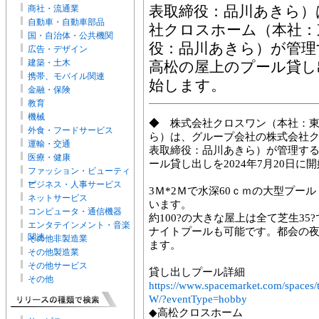
商社・流通業
表取締役：品川あきら）
自動車・自動車部品
社クロスホーム（本社：
国・自治体・公共機関
役：品川あきら）が管理
広告・デザイン
建築・土木
高松の屋上のプール貸し出
携帯、モバイル関連
始します。
金融・保険
教育
機械
◆ 株式会社クロスワン（本社：
外食・フードサービス
ら）は、グループ会社の株式会社
運輸・交通
表取締役：品川あきら）が管理す
医療・健康
ール貸し出しを2024年7月20日に
ファッション・ビューティ
ー
ビジネス・人事サービス
3Ｍ*2Ｍで水深60ｃｍの大型プー
ネットサービス
います。
コンピュータ・通信機器
約100?の大きな屋上は全て芝生35
エンタテインメント・音楽
ナイトプールも可能です。都会の
関連
その他非製造業
ます。
その他製造業
その他サービス
貸し出しプール詳細
その他
https://www.spacemarket.com/spac
W/?eventType=hobby
◆高松クロスホーム