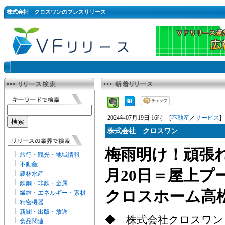
株式会社 クロスワンのプレスリリース
2024年07月19日 16時 [
不動産
／
サービス
]
株式会社 クロスワン
梅雨明け！頑張れ
旅行・観光・地域情報
不動産
月20日＝屋上プ
農林水産
鉄鋼・非鉄・金属
クロスホーム高
繊維・エネルギー・素材
精密機器
新聞・出版・放送
◆ 株式会社クロスワン
食品関連