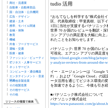
商社・流通業
tudio 活用
自動車・自動車部品
国・自治体・公共機関
“おもてなしを科学する”株式会社
広告・デザイン
区、代表取締役：甲斐真樹、以下イー
建築・土木
1日に当社が支援するパナソニック
携帯、モバイル関連
世界 70 か国のレビューを翻訳・深層分析
金融・保険
コン アプリの満足度を大幅に向上」がGoo
教育
れたことをお知らせします。
機械
外食・フードサービス
パナソニック: 世界 70 か国のレビュー
運輸・交通
可視化、エアコン アプリの満足度
医療・健康
https://cloud.google.com/blog/ja/topi
ファッション・ビューティ
ー
y-analyze-reviews-from-around-the-w
ビジネス・人事サービス
ネットサービス
イー・エージェンシーは「Google
コンピュータ・通信機器
P）」および「Google Cloud
エンタテインメント・音楽
関連
ータ活用を通じてビジネス環境の
その他非製造業
を加速できるように、今後も引き
その他製造業
その他サービス
■パナソニック株式会社について
その他
パナソニック株式会社
https://www.panasonic.com/jp/about.