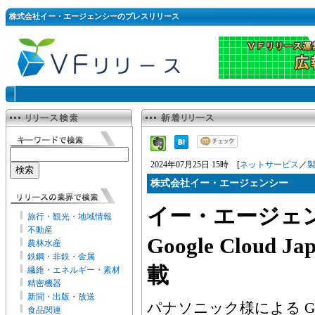
株式会社イー・エージェンシーのプレスリリース
2024年07月25日 15時 [
ネットサービス
／
株式会社イー・エージェンシー
イー・エージェ
旅行・観光・地域情報
不動産
Google Cloud
農林水産
鉄鋼・非鉄・金属
載
繊維・エネルギー・素材
精密機器
新聞・出版・放送
パナソニック様による Google
食品関連