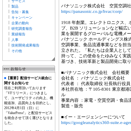
サービス
パナソニック株式会社 空質空調
製品
https://panasonic.co.jp/hvac/corp/
告知・募集
キャンペーン
1918 年創業。エレクトロニクス
企業の動向
ブ、B2B ソリューションなど幅
研究調査報告
業を展開するグローバルな電機メーカ
業績報告
パナソニック ホールディングス株
人事
空調事業、食品流通事業などを担
技術開発成果報告
立された。「私たちは企業人とし
その他
持って、この使命をたゆみなく実
基づき、技術革新と製品開発に取
■パナソニック株式会社 会社概要
会社名 ： パナソニック株式会社
■
【重要】配信サービス統合に
関するお知らせ
代表者 ： 代表取締役 社長執行役員 
現在ご利用頂いております
本社所在地 ：〒105-8301 東京都
「VFリリース」につきまし
ル
て、ユーザビリティの向上、機
事業内容 ：家電・空質空調・食品
能追加、品質向上を目的とし、
製造・販売
2012年4月1日（日）に
「ValuePress!」と配信サービス
■イー・エージェンシーについて
を統合させて頂く運びとなりま
https://googleanalytics360-suite.e-age
した。