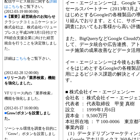
配信サービス統合に関する
詳細
イー・エージェンシーは、Google
はこちら
をご覧下さい。
セールスパートナー（2013年3月よ
(2012-03-19 00:00:00)
はじめとするGoogleの各種製品
■
【重要】経営統合のお知らせ
り組んでおります。とくに、サポ
クラシックコミュニケーション
調査においてもお客様から高い評
株式会社は、株式会社バリュー
プレスと平成24年3月1日付けで
PR総合支援企業に向けた経営
また、BigQueryなどGoogle Cl
統合を行うことを決定致しまし
して、データ統合や広告連携、ア
た。
ーチ施策の成果改善などデータ活
詳細は
こちら
をご覧下さい。
イー・エージェンシーは今後もお客様の
ィをはじめとするGoogleの各種
(2012-02-28 12:00:00)
用によるビジネス課題の解決とイ
■
リリースの「業界検索」機能
す。
を強化しました。
■ 株式会社イー・エージェンシー
VFリリース内の「業界検索」
会社名 ： 株式会社イー・エージェ
機能を強化しました。
代表者 ： 代表取締役 甲斐 真樹
(2012-01-17 16:00:00)
設立 ： 1999年1月6日
■
Grow!ボタンを設置しまし
資本金 ： 9,500万円
た。
本社所在地 ： 〒100-0006 東京
事業内容 ：
ソーシャル環境を調査を目的に
（1）データドリブンマーケティン
「Grow!」ボタンを設置しまし
た。
・Google アナリティクス 360を